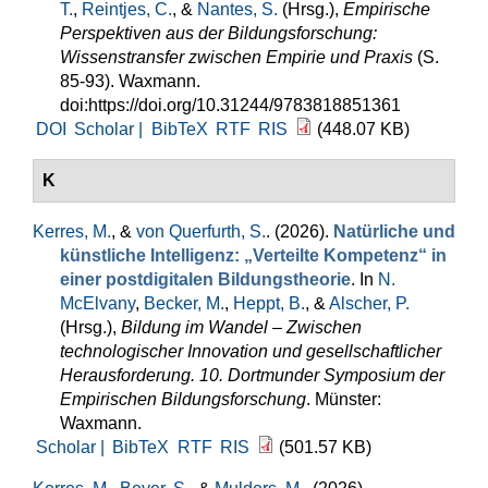
T.
,
Reintjes, C.
, &
Nantes, S.
(Hrsg.)
,
Empirische
Perspektiven aus der Bildungsforschung:
Wissenstransfer zwischen Empirie und Praxis
(S.
85-93). Waxmann.
doi:https://doi.org/10.31244/9783818851361
DOI
Scholar |
BibTeX
RTF
RIS
(448.07 KB)
K
Kerres, M.
, &
von Querfurth, S.
. (2026).
Natürliche und
künstliche Intelligenz: „Verteilte Kompetenz“ in
einer postdigitalen Bildungstheorie
. In
N.
McElvany
,
Becker, M.
,
Heppt, B.
, &
Alscher, P.
(Hrsg.)
,
Bildung im Wandel – Zwischen
technologischer Innovation und gesellschaftlicher
Herausforderung. 10. Dortmunder Symposium der
Empirischen Bildungsforschung
. Münster:
Waxmann.
Scholar |
BibTeX
RTF
RIS
(501.57 KB)