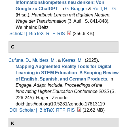
Informationskompetenz neu denken: Von
Google zu ChatGPT
. In
G. Brägger
&
Rolff, H. - G.
(Hrsg.)
,
Handbuch Lernen mit digitalen Medien.
Wege der Transformation
(3. Aufl., S. 841-848).
Weinheim: Beltz.
Scholar |
BibTeX
RTF
RIS
(256.6 KB)
C
Cufuna, D.
,
Mulders, M.
, &
Kerres, M.
. (2025).
Mapping Augmented Reality Tools for Digital
Learning in STEM Education: A Scoping Review
of English, Spanish, and German Products
. In
Engage, Adapt, Include. Proceedings of the
Innovating Higher Education Conference 2025
(S.
226-245). Hagen: Zenodo.
doi:https://doi.org/10.5281/zenodo.17813119
DOI
Scholar |
BibTeX
RTF
RIS
(12.62 MB)
K