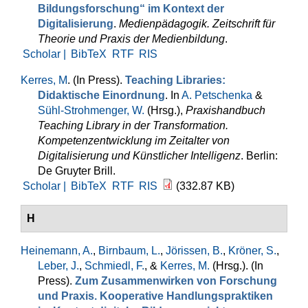
Bildungsforschung“ im Kontext der
Digitalisierung
.
Medienpädagogik. Zeitschrift für
Theorie und Praxis der Medienbildung
.
Scholar |
BibTeX
RTF
RIS
Kerres, M
. (In Press).
Teaching Libraries:
Didaktische Einordnung
. In
A. Petschenka
&
Sühl-Strohmenger, W.
(Hrsg.)
,
Praxishandbuch
Teaching Library in der Transformation.
Kompetenzentwicklung im Zeitalter von
Digitalisierung und Künstlicher Intelligenz
. Berlin:
De Gruyter Brill.
Scholar |
BibTeX
RTF
RIS
(332.87 KB)
H
Heinemann, A.
,
Birnbaum, L.
,
Jörissen, B.
,
Kröner, S.
,
Leber, J.
,
Schmiedl, F.
, &
Kerres, M.
(Hrsg.)
. (In
Press).
Zum Zusammenwirken von Forschung
und Praxis. Kooperative Handlungspraktiken