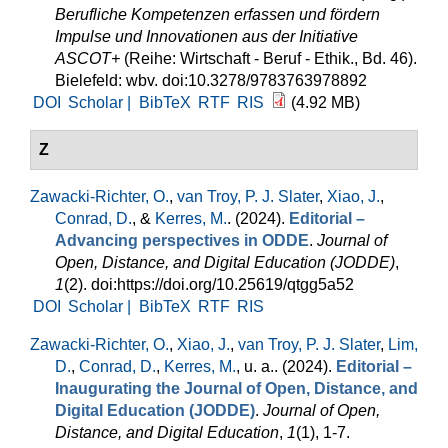
Berufliche Kompetenzen erfassen und fördern
Impulse und Innovationen aus der Initiative
ASCOT+
(Reihe: Wirtschaft - Beruf - Ethik., Bd. 46).
Bielefeld: wbv. doi:10.3278/9783763978892
DOI
Scholar |
BibTeX
RTF
RIS
(4.92 MB)
Z
Zawacki-Richter, O.
,
van Troy, P. J. Slater
,
Xiao, J.
,
Conrad, D.
, &
Kerres, M.
. (2024).
Editorial –
Advancing perspectives in ODDE
.
Journal of
Open, Distance, and Digital Education (JODDE)
,
1
(2). doi:https://doi.org/10.25619/qtgg5a52
DOI
Scholar |
BibTeX
RTF
RIS
Zawacki-Richter, O.
,
Xiao, J.
,
van Troy, P. J. Slater
,
Lim,
D.
,
Conrad, D.
,
Kerres, M.
, u. a.
. (2024).
Editorial –
Inaugurating the Journal of Open, Distance, and
Digital Education (JODDE)
.
Journal of Open,
Distance, and Digital Education
,
1
(1), 1-7.