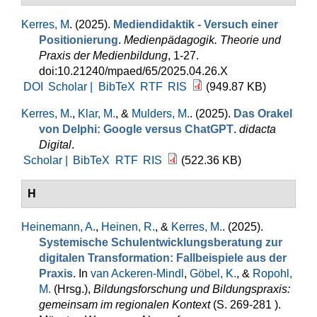
Kerres, M
. (2025).
Mediendidaktik - Versuch einer
Positionierung
.
Medienpädagogik. Theorie und
Praxis der Medienbildung
, 1-27.
doi:10.21240/mpaed/65/2025.04.26.X
DOI
Scholar |
BibTeX
RTF
RIS
(949.87 KB)
Kerres, M.
,
Klar, M.
, &
Mulders, M.
. (2025).
Das Orakel
von Delphi: Google versus ChatGPT
.
didacta
Digital
.
Scholar |
BibTeX
RTF
RIS
(522.36 KB)
H
Heinemann, A.
,
Heinen, R.
, &
Kerres, M.
. (2025).
Systemische Schulentwicklungsberatung zur
digitalen Transformation: Fallbeispiele aus der
Praxis
. In
van Ackeren-Mindl
,
Göbel, K.
, &
Ropohl,
M.
(Hrsg.)
,
Bildungsforschung und Bildungspraxis:
gemeinsam im regionalen Kontext
(S. 269-281 ).