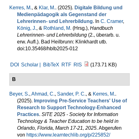
Kerres, M.
, &
Klar, M.
. (2025).
Digitale Bildung und
Medienpädagogik als Gegenstand der
Lehrerinnen- und Lehrerbildung
. In
C. Cramer
,
König, J.
, &
Rothland, M.
(Hrsg.)
,
Handbuch
Lehrerinnen- und Lehrerbildung
(2., überarb. u.
erw. Aufl.). Bad Heilbrunn: Klinkhardt utb.
doi:10.35468/hblb2025-012
DOI
Scholar |
BibTeX
RTF
RIS
(173.71 KB)
B
Beyer, S.
,
Ahmad, C.
,
Sander, P. C.
, &
Kerres, M.
.
(2025).
Improving Pre-Service Teachers' Use of
Research to Support Technology-Enhanced
Practices
.
SITE 2025 - Society for Information
Technology & Teacher Education to be held in
Orlando, Florida, March 17-21, 2025
. Abgerufen
von
https://www.learntechlib.org/p/225852/