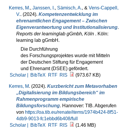
Kerres, M.
,
Janssen, I.
,
Sämisch, A.
, &
Vens-Cappell,
V.
. (2024).
Kompetenzentwicklung im
ehrenamtlichen Engagement – Zwischen
Eigenverantwortung und Institutionalisierung
.
Reports der learninglab gGmbh, Köln
. Köln:
learning lab gGmbH.
Die Durchführung
des Forschungsprojektes wurde mit Mitteln
der Deutschen Stiftung für Engagement
und Ehrenamt (DSEE) gefördert.
Scholar |
BibTeX
RTF
RIS
(973.67 KB)
Kerres, M
. (2024).
Kurzbericht zum Metavorhaben
„Digitalisierung im Bildungsbereich“ im
Rahmenprogramm empirische
Bildungsforschung
. Hannover: TIB. Abgerufen
von
https://oa.tib.eu/renate/items/1974b424-8f51-
4db9-9013-fc1ebbd6b408/full
Scholar |
BibTeX
RTF
RIS
(1.46 MB)