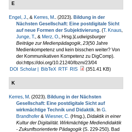
E
Engel, J.
, &
Kerres, M.
. (2023).
Bildung in der
Nächsten Gesellschaft: Eine postdigitale Sicht
auf neue Formen der Subjektivierung
. (
T. Knaus
,
Junge, T.
, &
Merz, O.
, Hrsg.
)
Ludwigsburger
Beiträge zur Medienpädagogik
,
23
(50 Jahre
Medienkompetenz und kein bisschen weiter? Von
der Kommunikativen Kompetenz zu DigComp).
doi:https://doi.org/10.21240/lbzm/23/04
DOI
Scholar |
BibTeX
RTF
RIS
(351.41 KB)
K
Kerres, M
. (2023).
Bildung in der Nächsten
Gesellschaft: Eine postdigitale Sicht auf
wirkmächtige Technik und Didaktik
. In
G.
Brandhofer
&
Wiesner, C.
(Hrsg.)
,
Didaktik in einer
Kultur der Digitalität. Wirkmächtige Mediendidaktik
- Zukunftsorientierte Pädagogik
(S. 229-250). Bad