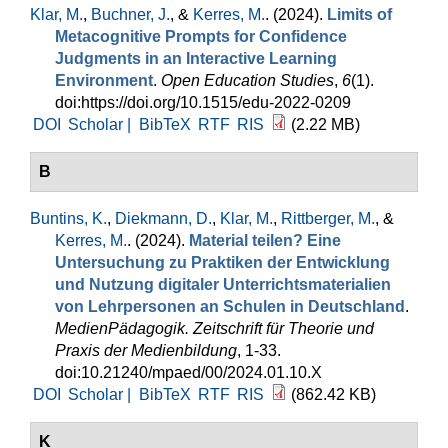
Klar, M.
,
Buchner, J.
, &
Kerres, M.
. (2024).
Limits of
Metacognitive Prompts for Confidence
Judgments in an Interactive Learning
Environment
.
Open Education Studies
,
6
(1).
doi:https://doi.org/10.1515/edu-2022-0209
DOI
Scholar |
BibTeX
RTF
RIS
(2.22 MB)
B
Buntins, K.
,
Diekmann, D.
,
Klar, M.
,
Rittberger, M.
, &
Kerres, M.
. (2024).
Material teilen? Eine
Untersuchung zu Praktiken der Entwicklung
und Nutzung digitaler Unterrichtsmaterialien
von Lehrpersonen an Schulen in Deutschland
.
MedienPädagogik. Zeitschrift für Theorie und
Praxis der Medienbildung
, 1-33.
doi:10.21240/mpaed/00/2024.01.10.X
DOI
Scholar |
BibTeX
RTF
RIS
(862.42 KB)
K