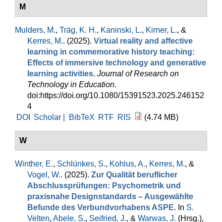
M
Mulders, M.
,
Träg, K. H.
,
Kaninski, L.
,
Kirner, L.
, &
Kerres, M.
. (2025).
Virtual reality and affective
learning in commemorative history teaching:
Effects of immersive technology and generative
learning activities
.
Journal of Research on
Technology in Education
.
doi:https://doi.org/10.1080/15391523.2025.246152
4
DOI
Scholar |
BibTeX
RTF
RIS
(4.74 MB)
W
Winther, E.
,
Schlünkes, S.
,
Kohlus, A.
,
Kerres, M.
, &
Vogel, W.
. (2025).
Zur Qualität beruflicher
Abschlussprüfungen: Psychometrik und
praxisnahe Designstandards – Ausgewählte
Befunde des Verbundvorhabens ASPE
. In
S.
Velten
,
Abele, S.
,
Seifried, J.
, &
Warwas, J.
(Hrsg.)
,