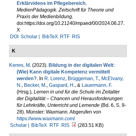
Erklärvideos im Pflegebereich
.
MedienPädagogik. Zeitschrift für Theorie und
Praxis der Medienbildung
.
doi:https://doi.org/10.21240/mpaed/00/2024.06.27.
X
DOI
Scholar |
BibTeX
RTF
RIS
K
Kerres, M
. (2023).
Bildung in der digitalen Welt:
(Wie) Kann digitale Kompetenz vermittelt
werden?
. In
R. Lorenz
,
Brüggeman, T.
,
McElvany,
N.
,
Becker, M.
,
Gaspard, H.
, &
Lauermann, F.
(Hrsg.)
,
Lernen in und für die Schule im Zeitalter
der Digitalität – Chancen und Herausforderungen
für Lehrkräfte, Unterricht und Lernende
(Bd. 6, S. 9-
28). Münster: Waxmann. Abgerufen von
https://www.waxmann.com/
Scholar |
BibTeX
RTF
RIS
(283.51 KB)