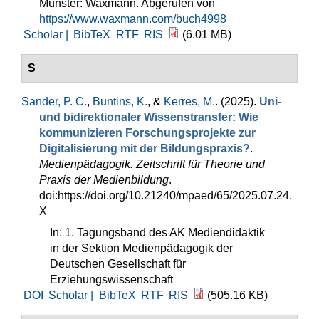
Münster: Waxmann. Abgerufen von
https://www.waxmann.com/buch4998
Scholar |
BibTeX
RTF
RIS
(6.01 MB)
S
Sander, P. C.
,
Buntins, K.
, &
Kerres, M.
. (2025).
Uni-
und bidirektionaler Wissenstransfer: Wie
kommunizieren Forschungsprojekte zur
Digitalisierung mit der Bildungspraxis?
.
Medienpädagogik. Zeitschrift für Theorie und
Praxis der Medienbildung
.
doi:https://doi.org/10.21240/mpaed/65/2025.07.24.
X
In: 1. Tagungsband des AK Mediendidaktik
in der Sektion Medienpädagogik der
Deutschen Gesellschaft für
Erziehungswissenschaft
DOI
Scholar |
BibTeX
RTF
RIS
(505.16 KB)