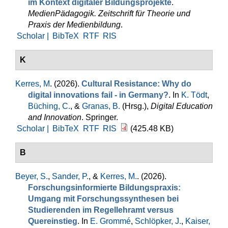
im Kontext digitaler Bildungsprojekte
.
MedienPädagogik. Zeitschrift für Theorie und
Praxis der Medienbildung
.
Scholar |
BibTeX
RTF
RIS
K
Kerres, M
. (2026).
Cultural Resistance: Why do
digital innovations fail - in Germany?
. In
K. Tödt
,
Büching, C.
, &
Granas, B.
(Hrsg.)
,
Digital Education
and Innovation
. Springer.
Scholar |
BibTeX
RTF
RIS
(425.48 KB)
B
Beyer, S.
,
Sander, P.
, &
Kerres, M.
. (2026).
Forschungsinformierte Bildungspraxis:
Umgang mit Forschungssynthesen bei
Studierenden im Regellehramt versus
Quereinstieg
. In
E. Grommé
,
Schlöpker, J.
,
Kaiser,