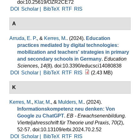
doi:10.25619/OZR2CE72
DOI
Scholar |
BibTeX
RTF
RIS
A
Arruda, E. P.
, &
Kerres, M.
. (2024).
Education
practices mediated by digital technologies:
mobilization and teachers' strategies in primary
and secondary schools in Germany
.
Education
Sciences
,
14
(8). doi:10.3390/educsci14080838
DOI
Scholar |
BibTeX
RTF
RIS
(2.43 MB)
K
Kerres, M.
,
Klar, M.
, &
Mulders, M.
. (2024).
Informationskompetenz neu denken: Von
Google zu ChatGPT
.
EB - Erwachsenenbildung.
Vierteljahresschrift für Theorie und Praxis
,
70
(2),
52-57. doi:10.13109/erbi.2024.70.2.52
DOI
Scholar |
BibTeX
RTF
RIS