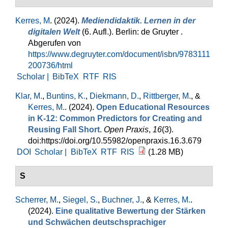
Kerres, M
. (2024).
Mediendidaktik. Lernen in der
digitalen Welt
(6. Aufl.). Berlin: de Gruyter .
Abgerufen von
https://www.degruyter.com/document/isbn/9783111
200736/html
Scholar |
BibTeX
RTF
RIS
Klar, M.
,
Buntins, K.
,
Diekmann, D.
,
Rittberger, M.
, &
Kerres, M.
. (2024).
Open Educational Resources
in K-12: Common Predictors for Creating and
Reusing Fall Short
.
Open Praxis
,
16
(3).
doi:https://doi.org/10.55982/openpraxis.16.3.679
DOI
Scholar |
BibTeX
RTF
RIS
(1.28 MB)
S
Scherrer, M.
,
Siegel, S.
,
Buchner, J.
, &
Kerres, M.
.
(2024).
Eine qualitative Bewertung der Stärken
und Schwächen deutschsprachiger