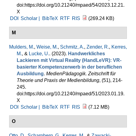
doi:https://doi.org/10.21240/mpaed/54/2023.12.21.
X
DOI
Scholar |
BibTeX
RTF
RIS
(269.24 KB)
M
Mulders, M.
,
Weise, M.
,
Schmitz, A.
,
Zender, R.
,
Kerres,
M.
, &
Lucke, U.
. (2023).
Handwerkliches
Lackieren mit Virtual Reality (HandLeVR): VR-
basierter Kompetenzerwerb in der beruflichen
Ausbildung
.
MedienPädagogik. Zeitschrift für
Theorie und Praxis der Medienbildung
, (51), 214-
245.
doi:https://doi.org/10.21240/mpaed/51/2023.01.19.
X
DOI
Scholar |
BibTeX
RTF
RIS
(7.12 MB)
O
Otto, D.
,
Scharnberg, G.
,
Kerres, M.
, &
Zawacki-