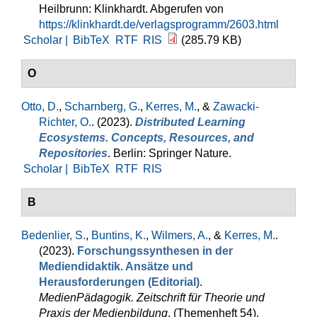
Heilbrunn: Klinkhardt. Abgerufen von
https://klinkhardt.de/verlagsprogramm/2603.html
Scholar |
BibTeX
RTF
RIS
(285.79 KB)
O
Otto, D.
,
Scharnberg, G.
,
Kerres, M.
, &
Zawacki-
Richter, O.
. (2023).
Distributed Learning
Ecosystems. Concepts, Resources, and
Repositories
. Berlin: Springer Nature.
Scholar |
BibTeX
RTF
RIS
B
Bedenlier, S.
,
Buntins, K.
,
Wilmers, A.
, &
Kerres, M.
.
(2023).
Forschungssynthesen in der
Mediendidaktik. Ansätze und
Herausforderungen (Editorial)
.
MedienPädagogik. Zeitschrift für Theorie und
Praxis der Medienbildung
, (Themenheft 54).