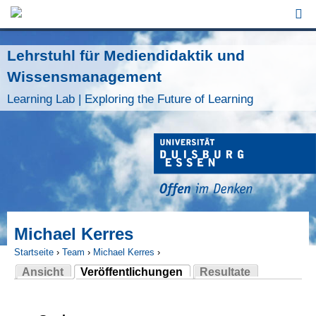
Jump to Navigation
Lehrstuhl für Mediendidaktik und
Wissensmanagement
Learning Lab | Exploring the Future of Learning
Michael Kerres
Startseite
›
Team
›
Michael Kerres
›
Ansicht
Veröffentlichungen
Resultate
Sie sind hier
(aktiver Reiter)
Haupt-Reiter