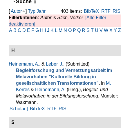
Anzeigen
Suche
[
Autor
]
Typ
Jahr
403 Items:
BibTeX
RTF
RIS
Filterkriterien:
Autor
is
Stich, Volker
[Alle Filter
deaktivieren]
A
B
C
D
E
F
G
H
I
J
K
L
M
N
O
P
Q
R
S
T
U
V
W
X
Y
Z
H
Heinemann, A.
, &
Leber, J.
. (Submitted).
Begleitforschung und Vernetzungsarbeit im
Metavorhaben "Kulturelle Bildung in
gesellschaftlichen Transformationen"
. In
M.
Kerres
&
Heinemann, A.
(Hrsg.)
,
Begleit- und
Metavorhaben in der Bildungsforschung
. Münster:
Waxmann.
Scholar |
BibTeX
RTF
RIS
S