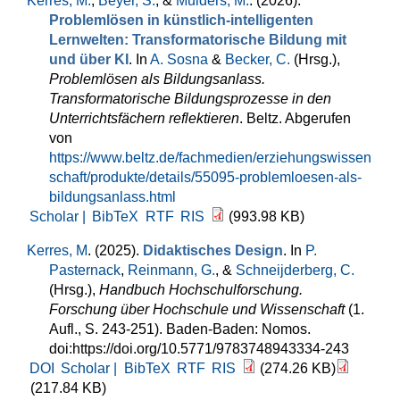
Kerres, M.
,
Beyer, S.
, &
Mulders, M.
. (2026).
Problemlösen in künstlich-intelligenten
Lernwelten: Transformatorische Bildung mit
und über KI
. In
A. Sosna
&
Becker, C.
(Hrsg.)
,
Problemlösen als Bildungsanlass.
Transformatorische Bildungsprozesse in den
Unterrichtsfächern reflektieren
. Beltz. Abgerufen
von
https://www.beltz.de/fachmedien/erziehungswissen
schaft/produkte/details/55095-problemloesen-als-
bildungsanlass.html
Scholar |
BibTeX
RTF
RIS
(993.98 KB)
Kerres, M
. (2025).
Didaktisches Design
. In
P.
Pasternack
,
Reinmann, G.
, &
Schneijderberg, C.
(Hrsg.)
,
Handbuch Hochschulforschung.
Forschung über Hochschule und Wissenschaft
(1.
Aufl., S. 243-251). Baden-Baden: Nomos.
doi:https://doi.org/10.5771/9783748943334-243
DOI
Scholar |
BibTeX
RTF
RIS
(274.26 KB)
(217.84 KB)