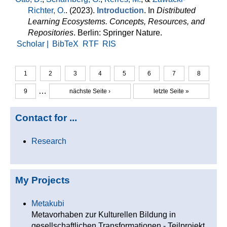
Richter, O.
. (2023).
Introduction
. In
Distributed
Learning Ecosystems. Concepts, Resources, and
Repositories
. Berlin: Springer Nature.
Scholar |
BibTeX
RTF
RIS
1
2
3
4
5
6
7
8
Seiten
…
9
nächste Seite ›
letzte Seite »
Contact for ...
Research
My Projects
Metakubi
Metavorhaben zur Kulturellen Bildung in
gesellschaftlichen Transformationen - Teilprojekt