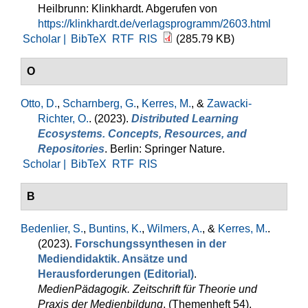
Heilbrunn: Klinkhardt. Abgerufen von
https://klinkhardt.de/verlagsprogramm/2603.html
Scholar |
BibTeX
RTF
RIS
(285.79 KB)
O
Otto, D.
,
Scharnberg, G.
,
Kerres, M.
, &
Zawacki-
Richter, O.
. (2023).
Distributed Learning
Ecosystems. Concepts, Resources, and
Repositories
. Berlin: Springer Nature.
Scholar |
BibTeX
RTF
RIS
B
Bedenlier, S.
,
Buntins, K.
,
Wilmers, A.
, &
Kerres, M.
.
(2023).
Forschungssynthesen in der
Mediendidaktik. Ansätze und
Herausforderungen (Editorial)
.
MedienPädagogik. Zeitschrift für Theorie und
Praxis der Medienbildung
, (Themenheft 54).