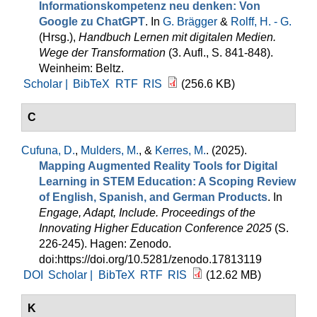
Informationskompetenz neu denken: Von
Google zu ChatGPT
. In
G. Brägger
&
Rolff, H. - G.
(Hrsg.)
,
Handbuch Lernen mit digitalen Medien.
Wege der Transformation
(3. Aufl., S. 841-848).
Weinheim: Beltz.
Scholar |
BibTeX
RTF
RIS
(256.6 KB)
C
Cufuna, D.
,
Mulders, M.
, &
Kerres, M.
. (2025).
Mapping Augmented Reality Tools for Digital
Learning in STEM Education: A Scoping Review
of English, Spanish, and German Products
. In
Engage, Adapt, Include. Proceedings of the
Innovating Higher Education Conference 2025
(S.
226-245). Hagen: Zenodo.
doi:https://doi.org/10.5281/zenodo.17813119
DOI
Scholar |
BibTeX
RTF
RIS
(12.62 MB)
K