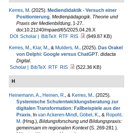
Kerres, M
. (2025).
Mediendidaktik - Versuch einer
Positionierung
.
Medienpädagogik. Theorie und
Praxis der Medienbildung
, 1-27.
doi:10.21240/mpaed/65/2025.04.26.X
DOI
Scholar |
BibTeX
RTF
RIS
(949.87 KB)
Kerres, M.
,
Klar, M.
, &
Mulders, M.
. (2025).
Das Orakel
von Delphi: Google versus ChatGPT
.
didacta
Digital
.
Scholar |
BibTeX
RTF
RIS
(522.36 KB)
H
Heinemann, A.
,
Heinen, R.
, &
Kerres, M.
. (2025).
Systemische Schulentwicklungsberatung zur
digitalen Transformation: Fallbeispiele aus der
Praxis
. In
van Ackeren-Mindl
,
Göbel, K.
, &
Ropohl,
M.
(Hrsg.)
,
Bildungsforschung und Bildungspraxis:
gemeinsam im regionalen Kontext
(S. 269-281 ).