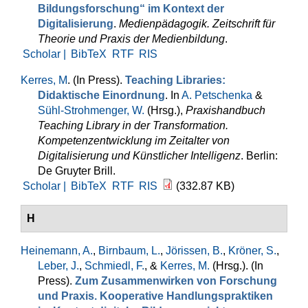
Bildungsforschung“ im Kontext der
Digitalisierung
.
Medienpädagogik. Zeitschrift für
Theorie und Praxis der Medienbildung
.
Scholar |
BibTeX
RTF
RIS
Kerres, M
. (In Press).
Teaching Libraries:
Didaktische Einordnung
. In
A. Petschenka
&
Sühl-Strohmenger, W.
(Hrsg.)
,
Praxishandbuch
Teaching Library in der Transformation.
Kompetenzentwicklung im Zeitalter von
Digitalisierung und Künstlicher Intelligenz
. Berlin:
De Gruyter Brill.
Scholar |
BibTeX
RTF
RIS
(332.87 KB)
H
Heinemann, A.
,
Birnbaum, L.
,
Jörissen, B.
,
Kröner, S.
,
Leber, J.
,
Schmiedl, F.
, &
Kerres, M.
(Hrsg.)
. (In
Press).
Zum Zusammenwirken von Forschung
und Praxis. Kooperative Handlungspraktiken