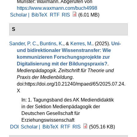
Münster: Waxmann. Abgerufen von
https://www.waxmann.com/buch4998
Scholar |
BibTeX
RTF
RIS
(6.01 MB)
S
Sander, P. C.
,
Buntins, K.
, &
Kerres, M.
. (2025).
Uni-
und bidirektionaler Wissenstransfer: Wie
kommunizieren Forschungsprojekte zur
Digitalisierung mit der Bildungspraxis?
.
Medienpädagogik. Zeitschrift für Theorie und
Praxis der Medienbildung
.
doi:https://doi.org/10.21240/mpaed/65/2025.07.24.
X
In: 1. Tagungsband des AK Mediendidaktik
in der Sektion Medienpädagogik der
Deutschen Gesellschaft für
Erziehungswissenschaft
DOI
Scholar |
BibTeX
RTF
RIS
(505.16 KB)