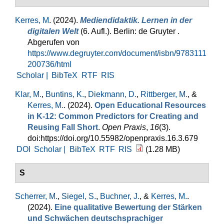
Kerres, M
. (2024).
Mediendidaktik. Lernen in der
digitalen Welt
(6. Aufl.). Berlin: de Gruyter .
Abgerufen von
https://www.degruyter.com/document/isbn/9783111
200736/html
Scholar |
BibTeX
RTF
RIS
Klar, M.
,
Buntins, K.
,
Diekmann, D.
,
Rittberger, M.
, &
Kerres, M.
. (2024).
Open Educational Resources
in K-12: Common Predictors for Creating and
Reusing Fall Short
.
Open Praxis
,
16
(3).
doi:https://doi.org/10.55982/openpraxis.16.3.679
DOI
Scholar |
BibTeX
RTF
RIS
(1.28 MB)
S
Scherrer, M.
,
Siegel, S.
,
Buchner, J.
, &
Kerres, M.
.
(2024).
Eine qualitative Bewertung der Stärken
und Schwächen deutschsprachiger