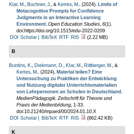
Klar, M.
,
Buchner, J.
, &
Kerres, M.
. (2024).
Limits of
Metacognitive Prompts for Confidence
Judgments in an Interactive Learning
Environment
.
Open Education Studies
,
6
(1).
doi:https://doi.org/10.1515/edu-2022-0209
DOI
Scholar |
BibTeX
RTF
RIS
(2.22 MB)
B
Buntins, K.
,
Diekmann, D.
,
Klar, M.
,
Rittberger, M.
, &
Kerres, M.
. (2024).
Material teilen? Eine
Untersuchung zu Praktiken der Entwicklung
und Nutzung digitaler Unterrichtsmaterialien
von Lehrpersonen an Schulen in Deutschland
.
MedienPädagogik. Zeitschrift für Theorie und
Praxis der Medienbildung
, 1-33.
doi:10.21240/mpaed/00/2024.01.10.X
DOI
Scholar |
BibTeX
RTF
RIS
(862.42 KB)
K