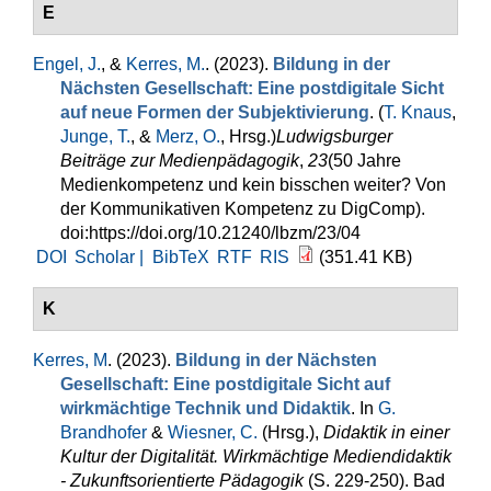
E
Engel, J.
, &
Kerres, M.
. (2023).
Bildung in der
Nächsten Gesellschaft: Eine postdigitale Sicht
auf neue Formen der Subjektivierung
. (
T. Knaus
,
Junge, T.
, &
Merz, O.
, Hrsg.
)
Ludwigsburger
Beiträge zur Medienpädagogik
,
23
(50 Jahre
Medienkompetenz und kein bisschen weiter? Von
der Kommunikativen Kompetenz zu DigComp).
doi:https://doi.org/10.21240/lbzm/23/04
DOI
Scholar |
BibTeX
RTF
RIS
(351.41 KB)
K
Kerres, M
. (2023).
Bildung in der Nächsten
Gesellschaft: Eine postdigitale Sicht auf
wirkmächtige Technik und Didaktik
. In
G.
Brandhofer
&
Wiesner, C.
(Hrsg.)
,
Didaktik in einer
Kultur der Digitalität. Wirkmächtige Mediendidaktik
- Zukunftsorientierte Pädagogik
(S. 229-250). Bad