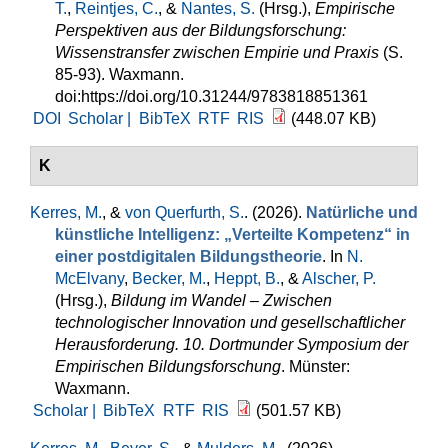
T.
,
Reintjes, C.
, &
Nantes, S.
(Hrsg.)
,
Empirische
Perspektiven aus der Bildungsforschung:
Wissenstransfer zwischen Empirie und Praxis
(S.
85-93). Waxmann.
doi:https://doi.org/10.31244/9783818851361
DOI
Scholar |
BibTeX
RTF
RIS
(448.07 KB)
K
Kerres, M.
, &
von Querfurth, S.
. (2026).
Natürliche und
künstliche Intelligenz: „Verteilte Kompetenz“ in
einer postdigitalen Bildungstheorie
. In
N.
McElvany
,
Becker, M.
,
Heppt, B.
, &
Alscher, P.
(Hrsg.)
,
Bildung im Wandel – Zwischen
technologischer Innovation und gesellschaftlicher
Herausforderung. 10. Dortmunder Symposium der
Empirischen Bildungsforschung
. Münster:
Waxmann.
Scholar |
BibTeX
RTF
RIS
(501.57 KB)