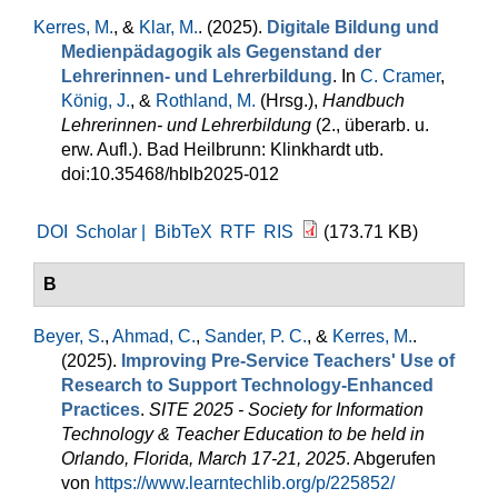
Kerres, M.
, &
Klar, M.
. (2025).
Digitale Bildung und
Medienpädagogik als Gegenstand der
Lehrerinnen- und Lehrerbildung
. In
C. Cramer
,
König, J.
, &
Rothland, M.
(Hrsg.)
,
Handbuch
Lehrerinnen- und Lehrerbildung
(2., überarb. u.
erw. Aufl.). Bad Heilbrunn: Klinkhardt utb.
doi:10.35468/hblb2025-012
DOI
Scholar |
BibTeX
RTF
RIS
(173.71 KB)
B
Beyer, S.
,
Ahmad, C.
,
Sander, P. C.
, &
Kerres, M.
.
(2025).
Improving Pre-Service Teachers' Use of
Research to Support Technology-Enhanced
Practices
.
SITE 2025 - Society for Information
Technology & Teacher Education to be held in
Orlando, Florida, March 17-21, 2025
. Abgerufen
von
https://www.learntechlib.org/p/225852/