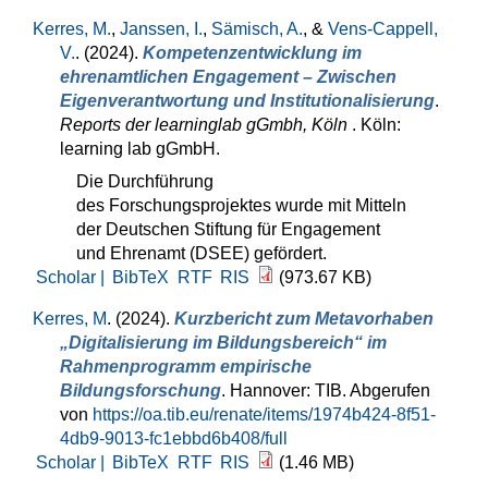
Kerres, M.
,
Janssen, I.
,
Sämisch, A.
, &
Vens-Cappell,
V.
. (2024).
Kompetenzentwicklung im
ehrenamtlichen Engagement – Zwischen
Eigenverantwortung und Institutionalisierung
.
Reports der learninglab gGmbh, Köln
. Köln:
learning lab gGmbH.
Die Durchführung
des Forschungsprojektes wurde mit Mitteln
der Deutschen Stiftung für Engagement
und Ehrenamt (DSEE) gefördert.
Scholar |
BibTeX
RTF
RIS
(973.67 KB)
Kerres, M
. (2024).
Kurzbericht zum Metavorhaben
„Digitalisierung im Bildungsbereich“ im
Rahmenprogramm empirische
Bildungsforschung
. Hannover: TIB. Abgerufen
von
https://oa.tib.eu/renate/items/1974b424-8f51-
4db9-9013-fc1ebbd6b408/full
Scholar |
BibTeX
RTF
RIS
(1.46 MB)