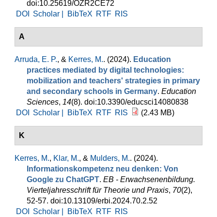
doi:10.25619/OZR2CE72
DOI
Scholar |
BibTeX
RTF
RIS
A
Arruda, E. P.
, &
Kerres, M.
. (2024).
Education
practices mediated by digital technologies:
mobilization and teachers' strategies in primary
and secondary schools in Germany
.
Education
Sciences
,
14
(8). doi:10.3390/educsci14080838
DOI
Scholar |
BibTeX
RTF
RIS
(2.43 MB)
K
Kerres, M.
,
Klar, M.
, &
Mulders, M.
. (2024).
Informationskompetenz neu denken: Von
Google zu ChatGPT
.
EB - Erwachsenenbildung.
Vierteljahresschrift für Theorie und Praxis
,
70
(2),
52-57. doi:10.13109/erbi.2024.70.2.52
DOI
Scholar |
BibTeX
RTF
RIS