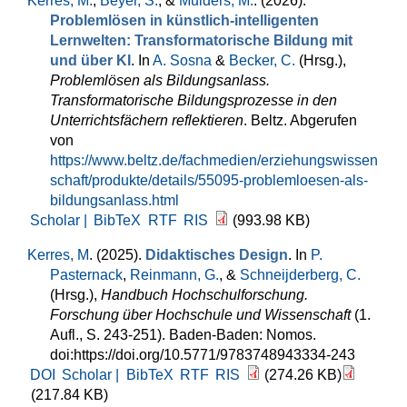
Kerres, M.
,
Beyer, S.
, &
Mulders, M.
. (2026).
Problemlösen in künstlich-intelligenten
Lernwelten: Transformatorische Bildung mit
und über KI
. In
A. Sosna
&
Becker, C.
(Hrsg.)
,
Problemlösen als Bildungsanlass.
Transformatorische Bildungsprozesse in den
Unterrichtsfächern reflektieren
. Beltz. Abgerufen
von
https://www.beltz.de/fachmedien/erziehungswissen
schaft/produkte/details/55095-problemloesen-als-
bildungsanlass.html
Scholar |
BibTeX
RTF
RIS
(993.98 KB)
Kerres, M
. (2025).
Didaktisches Design
. In
P.
Pasternack
,
Reinmann, G.
, &
Schneijderberg, C.
(Hrsg.)
,
Handbuch Hochschulforschung.
Forschung über Hochschule und Wissenschaft
(1.
Aufl., S. 243-251). Baden-Baden: Nomos.
doi:https://doi.org/10.5771/9783748943334-243
DOI
Scholar |
BibTeX
RTF
RIS
(274.26 KB)
(217.84 KB)