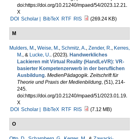
doi:https://doi.org/10.21240/mpaed/54/2023.12.21.
X
DOI
Scholar |
BibTeX
RTF
RIS
(269.24 KB)
M
Mulders, M.
,
Weise, M.
,
Schmitz, A.
,
Zender, R.
,
Kerres,
M.
, &
Lucke, U.
. (2023).
Handwerkliches
Lackieren mit Virtual Reality (HandLeVR): VR-
basierter Kompetenzerwerb in der beruflichen
Ausbildung
.
MedienPädagogik. Zeitschrift für
Theorie und Praxis der Medienbildung
, (51), 214-
245.
doi:https://doi.org/10.21240/mpaed/51/2023.01.19.
X
DOI
Scholar |
BibTeX
RTF
RIS
(7.12 MB)
O
Otto, D.
,
Scharnberg, G.
,
Kerres, M.
, &
Zawacki-