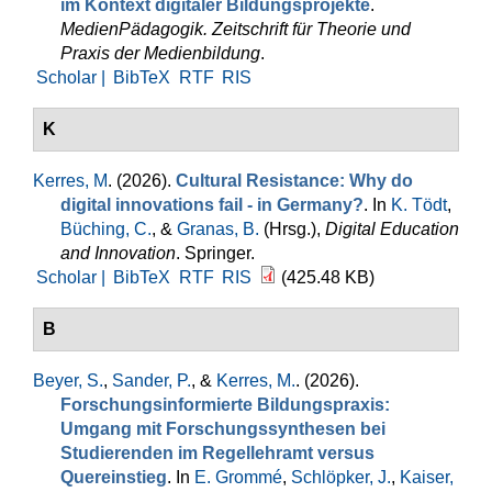
im Kontext digitaler Bildungsprojekte
.
MedienPädagogik. Zeitschrift für Theorie und
Praxis der Medienbildung
.
Scholar |
BibTeX
RTF
RIS
K
Kerres, M
. (2026).
Cultural Resistance: Why do
digital innovations fail - in Germany?
. In
K. Tödt
,
Büching, C.
, &
Granas, B.
(Hrsg.)
,
Digital Education
and Innovation
. Springer.
Scholar |
BibTeX
RTF
RIS
(425.48 KB)
B
Beyer, S.
,
Sander, P.
, &
Kerres, M.
. (2026).
Forschungsinformierte Bildungspraxis:
Umgang mit Forschungssynthesen bei
Studierenden im Regellehramt versus
Quereinstieg
. In
E. Grommé
,
Schlöpker, J.
,
Kaiser,