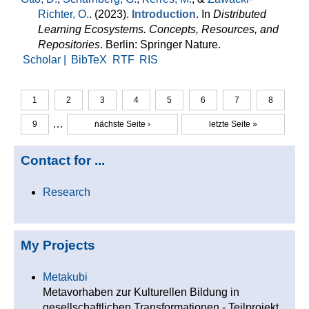
Richter, O.
. (2023).
Introduction
. In
Distributed
Learning Ecosystems. Concepts, Resources, and
Repositories
. Berlin: Springer Nature.
Scholar |
BibTeX
RTF
RIS
1
2
3
4
5
6
7
8
Seiten
…
9
nächste Seite ›
letzte Seite »
Contact for ...
Research
My Projects
Metakubi
Metavorhaben zur Kulturellen Bildung in
gesellschaftlichen Transformationen - Teilprojekt