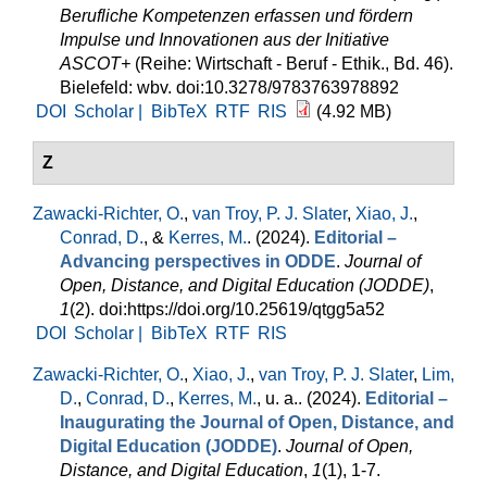
Berufliche Kompetenzen erfassen und fördern
Impulse und Innovationen aus der Initiative
ASCOT+
(Reihe: Wirtschaft - Beruf - Ethik., Bd. 46).
Bielefeld: wbv. doi:10.3278/9783763978892
DOI
Scholar |
BibTeX
RTF
RIS
(4.92 MB)
Z
Zawacki-Richter, O.
,
van Troy, P. J. Slater
,
Xiao, J.
,
Conrad, D.
, &
Kerres, M.
. (2024).
Editorial –
Advancing perspectives in ODDE
.
Journal of
Open, Distance, and Digital Education (JODDE)
,
1
(2). doi:https://doi.org/10.25619/qtgg5a52
DOI
Scholar |
BibTeX
RTF
RIS
Zawacki-Richter, O.
,
Xiao, J.
,
van Troy, P. J. Slater
,
Lim,
D.
,
Conrad, D.
,
Kerres, M.
, u. a.
. (2024).
Editorial –
Inaugurating the Journal of Open, Distance, and
Digital Education (JODDE)
.
Journal of Open,
Distance, and Digital Education
,
1
(1), 1-7.