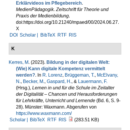
Erklärvideos im Pflegebereich
.
MedienPädagogik. Zeitschrift für Theorie und
Praxis der Medienbildung
.
doi:https://doi.org/10.21240/mpaed/00/2024.06.27.
X
DOI
Scholar |
BibTeX
RTF
RIS
K
Kerres, M
. (2023).
Bildung in der digitalen Welt:
(Wie) Kann digitale Kompetenz vermittelt
werden?
. In
R. Lorenz
,
Brüggeman, T.
,
McElvany,
N.
,
Becker, M.
,
Gaspard, H.
, &
Lauermann, F.
(Hrsg.)
,
Lernen in und für die Schule im Zeitalter
der Digitalität – Chancen und Herausforderungen
für Lehrkräfte, Unterricht und Lernende
(Bd. 6, S. 9-
28). Münster: Waxmann. Abgerufen von
https://www.waxmann.com/
Scholar |
BibTeX
RTF
RIS
(283.51 KB)