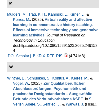
M
Mulders, M.
,
Träg, K. H.
,
Kaninski, L.
,
Kirner, L.
, &
Kerres, M.
. (2025).
Virtual reality and affective
learning in commemorative history teaching:
Effects of immersive technology and generative
learning activities
.
Journal of Research on
Technology in Education
.
doi:https://doi.org/10.1080/15391523.2025.246152
4
DOI
Scholar |
BibTeX
RTF
RIS
(4.74 MB)
W
Winther, E.
,
Schlünkes, S.
,
Kohlus, A.
,
Kerres, M.
, &
Vogel, W.
. (2025).
Zur Qualität beruflicher
Abschlussprüfungen: Psychometrik und
praxisnahe Designstandards – Ausgewählte
Befunde des Verbundvorhabens ASPE
. In
S.
Velten
,
Abele, S.
,
Seifried, J.
, &
Warwas, J.
(Hrsg.)
,