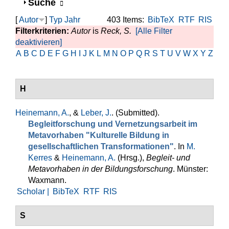
Anzeigen
Suche
[
Autor
]
Typ
Jahr
403 Items:
BibTeX
RTF
RIS
Filterkriterien:
Autor
is
Reck, S.
[Alle Filter
deaktivieren]
A
B
C
D
E
F
G
H
I
J
K
L
M
N
O
P
Q
R
S
T
U
V
W
X
Y
Z
H
Heinemann, A.
, &
Leber, J.
. (Submitted).
Begleitforschung und Vernetzungsarbeit im
Metavorhaben "Kulturelle Bildung in
gesellschaftlichen Transformationen"
. In
M.
Kerres
&
Heinemann, A.
(Hrsg.)
,
Begleit- und
Metavorhaben in der Bildungsforschung
. Münster:
Waxmann.
Scholar |
BibTeX
RTF
RIS
S