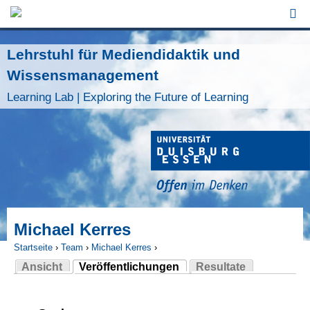
Jump to Navigation
Lehrstuhl für Mediendidaktik und
Wissensmanagement
Learning Lab | Exploring the Future of Learning
Michael Kerres
Startseite
›
Team
›
Michael Kerres
›
Ansicht
Veröffentlichungen
Resultate
Sie sind hier
(aktiver Reiter)
Haupt-Reiter