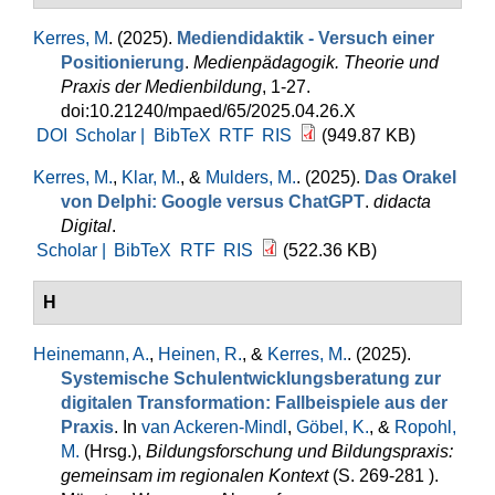
Kerres, M
. (2025).
Mediendidaktik - Versuch einer
Positionierung
.
Medienpädagogik. Theorie und
Praxis der Medienbildung
, 1-27.
doi:10.21240/mpaed/65/2025.04.26.X
DOI
Scholar |
BibTeX
RTF
RIS
(949.87 KB)
Kerres, M.
,
Klar, M.
, &
Mulders, M.
. (2025).
Das Orakel
von Delphi: Google versus ChatGPT
.
didacta
Digital
.
Scholar |
BibTeX
RTF
RIS
(522.36 KB)
H
Heinemann, A.
,
Heinen, R.
, &
Kerres, M.
. (2025).
Systemische Schulentwicklungsberatung zur
digitalen Transformation: Fallbeispiele aus der
Praxis
. In
van Ackeren-Mindl
,
Göbel, K.
, &
Ropohl,
M.
(Hrsg.)
,
Bildungsforschung und Bildungspraxis:
gemeinsam im regionalen Kontext
(S. 269-281 ).