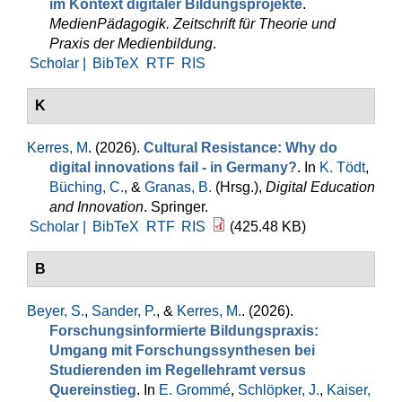
im Kontext digitaler Bildungsprojekte
.
MedienPädagogik. Zeitschrift für Theorie und
Praxis der Medienbildung
.
Scholar |
BibTeX
RTF
RIS
K
Kerres, M
. (2026).
Cultural Resistance: Why do
digital innovations fail - in Germany?
. In
K. Tödt
,
Büching, C.
, &
Granas, B.
(Hrsg.)
,
Digital Education
and Innovation
. Springer.
Scholar |
BibTeX
RTF
RIS
(425.48 KB)
B
Beyer, S.
,
Sander, P.
, &
Kerres, M.
. (2026).
Forschungsinformierte Bildungspraxis:
Umgang mit Forschungssynthesen bei
Studierenden im Regellehramt versus
Quereinstieg
. In
E. Grommé
,
Schlöpker, J.
,
Kaiser,