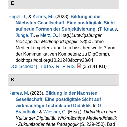
E
Engel, J.
, &
Kerres, M.
. (2023).
Bildung in der
Nächsten Gesellschaft: Eine postdigitale Sicht
auf neue Formen der Subjektivierung
. (
T. Knaus
,
Junge, T.
, &
Merz, O.
, Hrsg.
)
Ludwigsburger
Beiträge zur Medienpädagogik
,
23
(50 Jahre
Medienkompetenz und kein bisschen weiter? Von
der Kommunikativen Kompetenz zu DigComp).
doi:https://doi.org/10.21240/lbzm/23/04
DOI
Scholar |
BibTeX
RTF
RIS
(351.41 KB)
K
Kerres, M
. (2023).
Bildung in der Nächsten
Gesellschaft: Eine postdigitale Sicht auf
wirkmächtige Technik und Didaktik
. In
G.
Brandhofer
&
Wiesner, C.
(Hrsg.)
,
Didaktik in einer
Kultur der Digitalität. Wirkmächtige Mediendidaktik
- Zukunftsorientierte Pädagogik
(S. 229-250). Bad