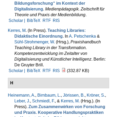
Bildungsforschung“ im Kontext der
Digitalisierung
.
Medienpädagogik. Zeitschrift für
Theorie und Praxis der Medienbildung
.
Scholar |
BibTeX
RTF
RIS
Kerres, M
. (In Press).
Teaching Libraries:
Didaktische Einordnung
. In
A. Petschenka
&
Sühl-Strohmenger, W.
(Hrsg.)
,
Praxishandbuch
Teaching Library in der Transformation.
Kompetenzentwicklung im Zeitalter von
Digitalisierung und Künstlicher Intelligenz
. Berlin:
De Gruyter Brill.
Scholar |
BibTeX
RTF
RIS
(332.87 KB)
H
Heinemann, A.
,
Birnbaum, L.
,
Jörissen, B.
,
Kröner, S.
,
Leber, J.
,
Schmiedl, F.
, &
Kerres, M.
(Hrsg.)
. (In
Press).
Zum Zusammenwirken von Forschung
und Praxis. Kooperative Handlungspraktiken