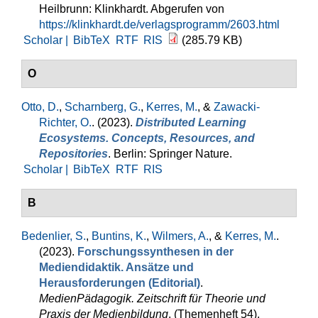
Heilbrunn: Klinkhardt. Abgerufen von
https://klinkhardt.de/verlagsprogramm/2603.html
Scholar |
BibTeX
RTF
RIS
(285.79 KB)
O
Otto, D.
,
Scharnberg, G.
,
Kerres, M.
, &
Zawacki-
Richter, O.
. (2023).
Distributed Learning
Ecosystems. Concepts, Resources, and
Repositories
. Berlin: Springer Nature.
Scholar |
BibTeX
RTF
RIS
B
Bedenlier, S.
,
Buntins, K.
,
Wilmers, A.
, &
Kerres, M.
.
(2023).
Forschungssynthesen in der
Mediendidaktik. Ansätze und
Herausforderungen (Editorial)
.
MedienPädagogik. Zeitschrift für Theorie und
Praxis der Medienbildung
, (Themenheft 54).