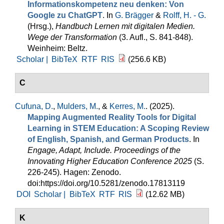
Informationskompetenz neu denken: Von
Google zu ChatGPT
. In
G. Brägger
&
Rolff, H. - G.
(Hrsg.)
,
Handbuch Lernen mit digitalen Medien.
Wege der Transformation
(3. Aufl., S. 841-848).
Weinheim: Beltz.
Scholar |
BibTeX
RTF
RIS
(256.6 KB)
C
Cufuna, D.
,
Mulders, M.
, &
Kerres, M.
. (2025).
Mapping Augmented Reality Tools for Digital
Learning in STEM Education: A Scoping Review
of English, Spanish, and German Products
. In
Engage, Adapt, Include. Proceedings of the
Innovating Higher Education Conference 2025
(S.
226-245). Hagen: Zenodo.
doi:https://doi.org/10.5281/zenodo.17813119
DOI
Scholar |
BibTeX
RTF
RIS
(12.62 MB)
K