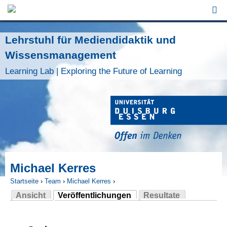
Jump to Navigation
Lehrstuhl für Mediendidaktik und
Wissensmanagement
Learning Lab | Exploring the Future of Learning
Michael Kerres
Startseite
›
Team
›
Michael Kerres
›
Ansicht
Veröffentlichungen
Resultate
Sie sind hier
(aktiver Reiter)
Haupt-Reiter