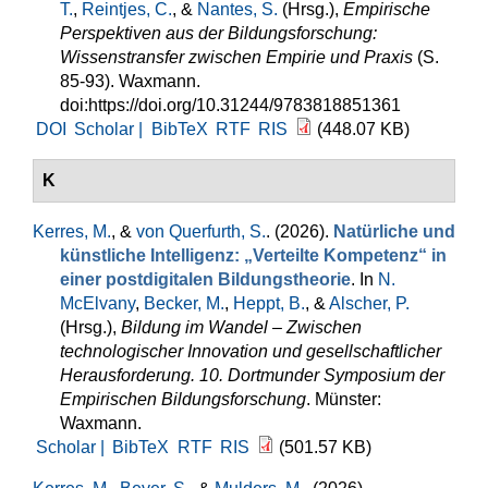
T.
,
Reintjes, C.
, &
Nantes, S.
(Hrsg.)
,
Empirische
Perspektiven aus der Bildungsforschung:
Wissenstransfer zwischen Empirie und Praxis
(S.
85-93). Waxmann.
doi:https://doi.org/10.31244/9783818851361
DOI
Scholar |
BibTeX
RTF
RIS
(448.07 KB)
K
Kerres, M.
, &
von Querfurth, S.
. (2026).
Natürliche und
künstliche Intelligenz: „Verteilte Kompetenz“ in
einer postdigitalen Bildungstheorie
. In
N.
McElvany
,
Becker, M.
,
Heppt, B.
, &
Alscher, P.
(Hrsg.)
,
Bildung im Wandel – Zwischen
technologischer Innovation und gesellschaftlicher
Herausforderung. 10. Dortmunder Symposium der
Empirischen Bildungsforschung
. Münster:
Waxmann.
Scholar |
BibTeX
RTF
RIS
(501.57 KB)