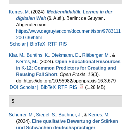
Kerres, M
. (2024).
Mediendidaktik. Lernen in der
digitalen Welt
(6. Aufl.). Berlin: de Gruyter .
Abgerufen von
https://www.degruyter.com/document/isbn/9783111
200736/html
Scholar |
BibTeX
RTF
RIS
Klar, M.
,
Buntins, K.
,
Diekmann, D.
,
Rittberger, M.
, &
Kerres, M.
. (2024).
Open Educational Resources
in K-12: Common Predictors for Creating and
Reusing Fall Short
.
Open Praxis
,
16
(3).
doi:https://doi.org/10.55982/openpraxis.16.3.679
DOI
Scholar |
BibTeX
RTF
RIS
(1.28 MB)
S
Scherrer, M.
,
Siegel, S.
,
Buchner, J.
, &
Kerres, M.
.
(2024).
Eine qualitative Bewertung der Stärken
und Schwächen deutschsprachiger