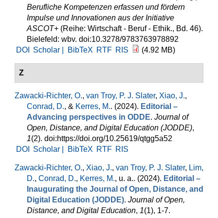
Berufliche Kompetenzen erfassen und fördern
Impulse und Innovationen aus der Initiative
ASCOT+
(Reihe: Wirtschaft - Beruf - Ethik., Bd. 46).
Bielefeld: wbv. doi:10.3278/9783763978892
DOI
Scholar |
BibTeX
RTF
RIS
(4.92 MB)
Z
Zawacki-Richter, O.
,
van Troy, P. J. Slater
,
Xiao, J.
,
Conrad, D.
, &
Kerres, M.
. (2024).
Editorial –
Advancing perspectives in ODDE
.
Journal of
Open, Distance, and Digital Education (JODDE)
,
1
(2). doi:https://doi.org/10.25619/qtgg5a52
DOI
Scholar |
BibTeX
RTF
RIS
Zawacki-Richter, O.
,
Xiao, J.
,
van Troy, P. J. Slater
,
Lim,
D.
,
Conrad, D.
,
Kerres, M.
, u. a.
. (2024).
Editorial –
Inaugurating the Journal of Open, Distance, and
Digital Education (JODDE)
.
Journal of Open,
Distance, and Digital Education
,
1
(1), 1-7.