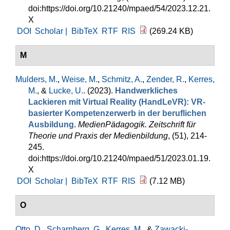
doi:https://doi.org/10.21240/mpaed/54/2023.12.21.
X
DOI
Scholar |
BibTeX
RTF
RIS
(269.24 KB)
M
Mulders, M.
,
Weise, M.
,
Schmitz, A.
,
Zender, R.
,
Kerres,
M.
, &
Lucke, U.
. (2023).
Handwerkliches
Lackieren mit Virtual Reality (HandLeVR): VR-
basierter Kompetenzerwerb in der beruflichen
Ausbildung
.
MedienPädagogik. Zeitschrift für
Theorie und Praxis der Medienbildung
, (51), 214-
245.
doi:https://doi.org/10.21240/mpaed/51/2023.01.19.
X
DOI
Scholar |
BibTeX
RTF
RIS
(7.12 MB)
O
Otto, D.
,
Scharnberg, G.
,
Kerres, M.
, &
Zawacki-