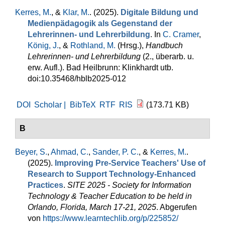
Kerres, M.
, &
Klar, M.
. (2025).
Digitale Bildung und
Medienpädagogik als Gegenstand der
Lehrerinnen- und Lehrerbildung
. In
C. Cramer
,
König, J.
, &
Rothland, M.
(Hrsg.)
,
Handbuch
Lehrerinnen- und Lehrerbildung
(2., überarb. u.
erw. Aufl.). Bad Heilbrunn: Klinkhardt utb.
doi:10.35468/hblb2025-012
DOI
Scholar |
BibTeX
RTF
RIS
(173.71 KB)
B
Beyer, S.
,
Ahmad, C.
,
Sander, P. C.
, &
Kerres, M.
.
(2025).
Improving Pre-Service Teachers' Use of
Research to Support Technology-Enhanced
Practices
.
SITE 2025 - Society for Information
Technology & Teacher Education to be held in
Orlando, Florida, March 17-21, 2025
. Abgerufen
von
https://www.learntechlib.org/p/225852/