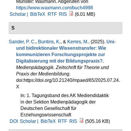
Münster: Waxmann. Abgerufen von
https://www.waxmann.com/buch4998
Scholar |
BibTeX
RTF
RIS
(6.01 MB)
S
Sander, P. C.
,
Buntins, K.
, &
Kerres, M.
. (2025).
Uni-
und bidirektionaler Wissenstransfer: Wie
kommunizieren Forschungsprojekte zur
Digitalisierung mit der Bildungspraxis?
.
Medienpädagogik. Zeitschrift für Theorie und
Praxis der Medienbildung
.
doi:https://doi.org/10.21240/mpaed/65/2025.07.24.
X
In: 1. Tagungsband des AK Mediendidaktik
in der Sektion Medienpädagogik der
Deutschen Gesellschaft für
Erziehungswissenschaft
DOI
Scholar |
BibTeX
RTF
RIS
(505.16 KB)