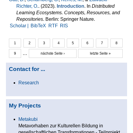
Richter, O.
. (2023).
Introduction
. In
Distributed
Learning Ecosystems. Concepts, Resources, and
Repositories
. Berlin: Springer Nature.
Scholar |
BibTeX
RTF
RIS
1
2
3
4
5
6
7
8
Seiten
…
9
nächste Seite ›
letzte Seite »
Contact for ...
Research
My Projects
Metakubi
Metavorhaben zur Kulturellen Bildung in
gesellschaftlichen Transformationen - Teilprojekt