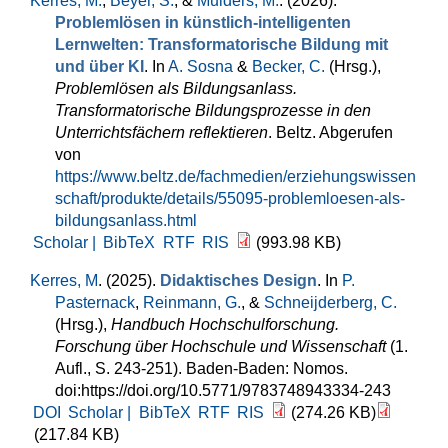
Kerres, M.
,
Beyer, S.
, &
Mulders, M.
. (2026).
Problemlösen in künstlich-intelligenten
Lernwelten: Transformatorische Bildung mit
und über KI
. In
A. Sosna
&
Becker, C.
(Hrsg.)
,
Problemlösen als Bildungsanlass.
Transformatorische Bildungsprozesse in den
Unterrichtsfächern reflektieren
. Beltz. Abgerufen
von
https://www.beltz.de/fachmedien/erziehungswissen
schaft/produkte/details/55095-problemloesen-als-
bildungsanlass.html
Scholar |
BibTeX
RTF
RIS
(993.98 KB)
Kerres, M
. (2025).
Didaktisches Design
. In
P.
Pasternack
,
Reinmann, G.
, &
Schneijderberg, C.
(Hrsg.)
,
Handbuch Hochschulforschung.
Forschung über Hochschule und Wissenschaft
(1.
Aufl., S. 243-251). Baden-Baden: Nomos.
doi:https://doi.org/10.5771/9783748943334-243
DOI
Scholar |
BibTeX
RTF
RIS
(274.26 KB)
(217.84 KB)