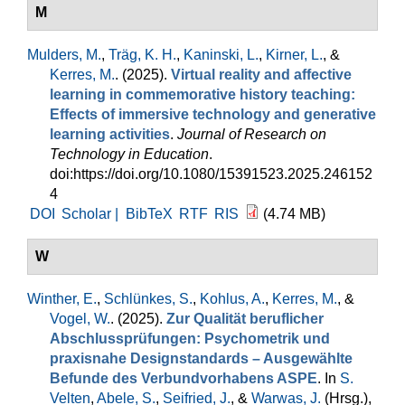
M
Mulders, M.
,
Träg, K. H.
,
Kaninski, L.
,
Kirner, L.
, &
Kerres, M.
. (2025).
Virtual reality and affective
learning in commemorative history teaching:
Effects of immersive technology and generative
learning activities
.
Journal of Research on
Technology in Education
.
doi:https://doi.org/10.1080/15391523.2025.246152
4
DOI
Scholar |
BibTeX
RTF
RIS
(4.74 MB)
W
Winther, E.
,
Schlünkes, S.
,
Kohlus, A.
,
Kerres, M.
, &
Vogel, W.
. (2025).
Zur Qualität beruflicher
Abschlussprüfungen: Psychometrik und
praxisnahe Designstandards – Ausgewählte
Befunde des Verbundvorhabens ASPE
. In
S.
Velten
,
Abele, S.
,
Seifried, J.
, &
Warwas, J.
(Hrsg.)
,