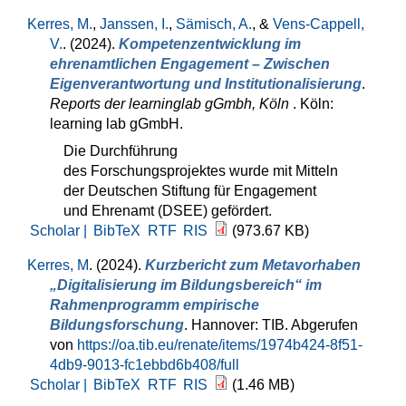
Kerres, M.
,
Janssen, I.
,
Sämisch, A.
, &
Vens-Cappell,
V.
. (2024).
Kompetenzentwicklung im
ehrenamtlichen Engagement – Zwischen
Eigenverantwortung und Institutionalisierung
.
Reports der learninglab gGmbh, Köln
. Köln:
learning lab gGmbH.
Die Durchführung
des Forschungsprojektes wurde mit Mitteln
der Deutschen Stiftung für Engagement
und Ehrenamt (DSEE) gefördert.
Scholar |
BibTeX
RTF
RIS
(973.67 KB)
Kerres, M
. (2024).
Kurzbericht zum Metavorhaben
„Digitalisierung im Bildungsbereich“ im
Rahmenprogramm empirische
Bildungsforschung
. Hannover: TIB. Abgerufen
von
https://oa.tib.eu/renate/items/1974b424-8f51-
4db9-9013-fc1ebbd6b408/full
Scholar |
BibTeX
RTF
RIS
(1.46 MB)