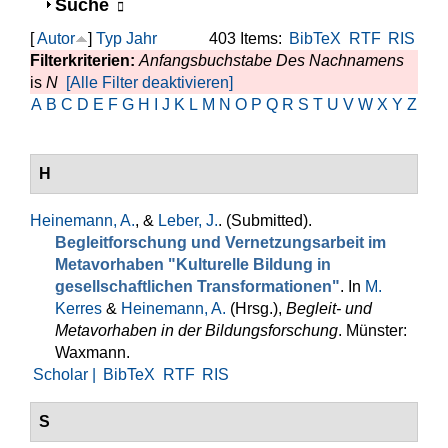
Anzeigen
Suche
[
Autor
]
Typ
Jahr
403 Items:
BibTeX
RTF
RIS
Filterkriterien:
Anfangsbuchstabe Des Nachnamens
is
N
[Alle Filter deaktivieren]
A
B
C
D
E
F
G
H
I
J
K
L
M
N
O
P
Q
R
S
T
U
V
W
X
Y
Z
H
Heinemann, A.
, &
Leber, J.
. (Submitted).
Begleitforschung und Vernetzungsarbeit im
Metavorhaben "Kulturelle Bildung in
gesellschaftlichen Transformationen"
. In
M.
Kerres
&
Heinemann, A.
(Hrsg.)
,
Begleit- und
Metavorhaben in der Bildungsforschung
. Münster:
Waxmann.
Scholar |
BibTeX
RTF
RIS
S