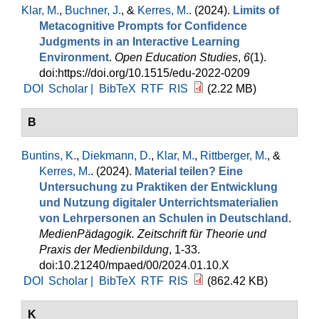
Klar, M.
,
Buchner, J.
, &
Kerres, M.
. (2024).
Limits of
Metacognitive Prompts for Confidence
Judgments in an Interactive Learning
Environment
.
Open Education Studies
,
6
(1).
doi:https://doi.org/10.1515/edu-2022-0209
DOI
Scholar |
BibTeX
RTF
RIS
(2.22 MB)
B
Buntins, K.
,
Diekmann, D.
,
Klar, M.
,
Rittberger, M.
, &
Kerres, M.
. (2024).
Material teilen? Eine
Untersuchung zu Praktiken der Entwicklung
und Nutzung digitaler Unterrichtsmaterialien
von Lehrpersonen an Schulen in Deutschland
.
MedienPädagogik. Zeitschrift für Theorie und
Praxis der Medienbildung
, 1-33.
doi:10.21240/mpaed/00/2024.01.10.X
DOI
Scholar |
BibTeX
RTF
RIS
(862.42 KB)
K