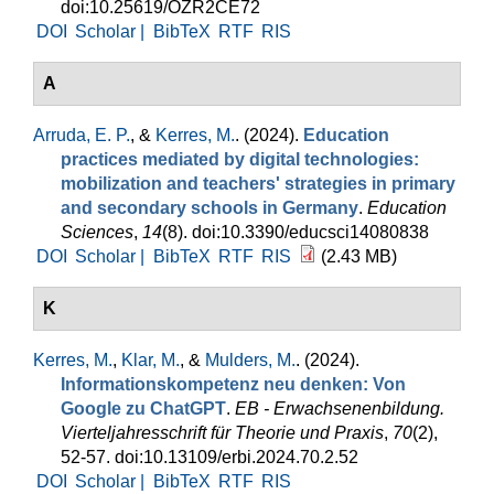
doi:10.25619/OZR2CE72
DOI
Scholar |
BibTeX
RTF
RIS
A
Arruda, E. P.
, &
Kerres, M.
. (2024).
Education
practices mediated by digital technologies:
mobilization and teachers' strategies in primary
and secondary schools in Germany
.
Education
Sciences
,
14
(8). doi:10.3390/educsci14080838
DOI
Scholar |
BibTeX
RTF
RIS
(2.43 MB)
K
Kerres, M.
,
Klar, M.
, &
Mulders, M.
. (2024).
Informationskompetenz neu denken: Von
Google zu ChatGPT
.
EB - Erwachsenenbildung.
Vierteljahresschrift für Theorie und Praxis
,
70
(2),
52-57. doi:10.13109/erbi.2024.70.2.52
DOI
Scholar |
BibTeX
RTF
RIS