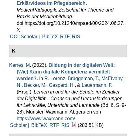
Erklärvideos im Pflegebereich
.
MedienPädagogik. Zeitschrift für Theorie und
Praxis der Medienbildung
.
doi:https://doi.org/10.21240/mpaed/00/2024.06.27.
X
DOI
Scholar |
BibTeX
RTF
RIS
K
Kerres, M
. (2023).
Bildung in der digitalen Welt:
(Wie) Kann digitale Kompetenz vermittelt
werden?
. In
R. Lorenz
,
Brüggeman, T.
,
McElvany,
N.
,
Becker, M.
,
Gaspard, H.
, &
Lauermann, F.
(Hrsg.)
,
Lernen in und für die Schule im Zeitalter
der Digitalität – Chancen und Herausforderungen
für Lehrkräfte, Unterricht und Lernende
(Bd. 6, S. 9-
28). Münster: Waxmann. Abgerufen von
https://www.waxmann.com/
Scholar |
BibTeX
RTF
RIS
(283.51 KB)