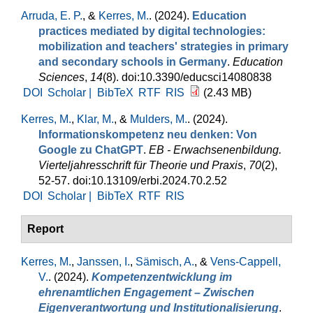
Arruda, E. P.
, &
Kerres, M.
. (2024).
Education
practices mediated by digital technologies:
mobilization and teachers' strategies in primary
and secondary schools in Germany
.
Education
Sciences
,
14
(8). doi:10.3390/educsci14080838
DOI
Scholar |
BibTeX
RTF
RIS
(2.43 MB)
Kerres, M.
,
Klar, M.
, &
Mulders, M.
. (2024).
Informationskompetenz neu denken: Von
Google zu ChatGPT
.
EB - Erwachsenenbildung.
Vierteljahresschrift für Theorie und Praxis
,
70
(2),
52-57. doi:10.13109/erbi.2024.70.2.52
DOI
Scholar |
BibTeX
RTF
RIS
Report
Kerres, M.
,
Janssen, I.
,
Sämisch, A.
, &
Vens-Cappell,
V.
. (2024).
Kompetenzentwicklung im
ehrenamtlichen Engagement – Zwischen
Eigenverantwortung und Institutionalisierung
.