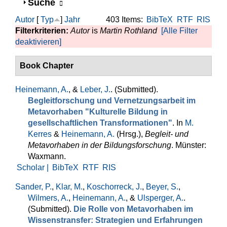
Anzeigen
Suche
Autor
[
Typ
]
Jahr
403 Items:
BibTeX
RTF
RIS
Filterkriterien:
Autor
is
Martin Rothland
[Alle Filter
deaktivieren]
Book Chapter
Heinemann, A.
, &
Leber, J.
. (Submitted).
Begleitforschung und Vernetzungsarbeit im
Metavorhaben "Kulturelle Bildung in
gesellschaftlichen Transformationen"
. In
M.
Kerres
&
Heinemann, A.
(Hrsg.)
,
Begleit- und
Metavorhaben in der Bildungsforschung
. Münster:
Waxmann.
Scholar |
BibTeX
RTF
RIS
Sander, P.
,
Klar, M.
,
Koschorreck, J.
,
Beyer, S.
,
Wilmers, A.
,
Heinemann, A.
, &
Ulsperger, A.
.
(Submitted).
Die Rolle von Metavorhaben im
Wissenstransfer: Strategien und Erfahrungen