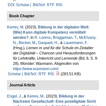
DOI
Scholar |
BibTeX
RTF
RIS
Book Chapter
Kerres, M
. (2023).
Bildung in der digitalen Welt:
(Wie) Kann digitale Kompetenz vermittelt
werden?
. In
R. Lorenz
,
Brüggeman, T.
,
McElvany,
N.
,
Becker, M.
,
Gaspard, H.
, &
Lauermann, F.
(Hrsg.)
,
Lernen in und für die Schule im Zeitalter
der Digitalität – Chancen und Herausforderungen
für Lehrkräfte, Unterricht und Lernende
(Bd. 6, S. 9-
28). Münster: Waxmann. Abgerufen von
https://www.waxmann.com/
Scholar |
BibTeX
RTF
RIS
(283.51 KB)
Journal Article
Engel, J.
, &
Kerres, M.
. (2023).
Bildung in der
Nächsten Gesellschaft: Eine postdigitale Sicht