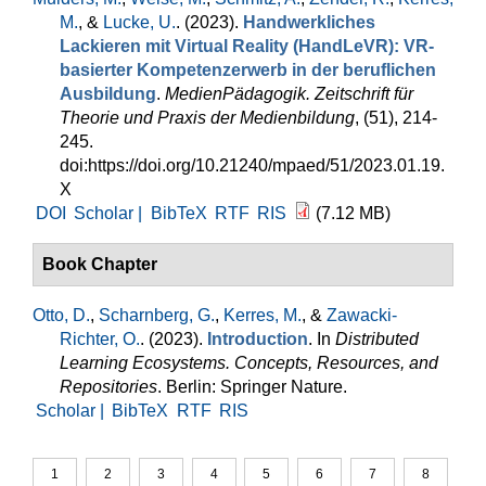
M.
, &
Lucke, U.
. (2023).
Handwerkliches
Lackieren mit Virtual Reality (HandLeVR): VR-
basierter Kompetenzerwerb in der beruflichen
Ausbildung
.
MedienPädagogik. Zeitschrift für
Theorie und Praxis der Medienbildung
, (51), 214-
245.
doi:https://doi.org/10.21240/mpaed/51/2023.01.19.
X
DOI
Scholar |
BibTeX
RTF
RIS
(7.12 MB)
Book Chapter
Otto, D.
,
Scharnberg, G.
,
Kerres, M.
, &
Zawacki-
Richter, O.
. (2023).
Introduction
. In
Distributed
Learning Ecosystems. Concepts, Resources, and
Repositories
. Berlin: Springer Nature.
Scholar |
BibTeX
RTF
RIS
1
2
3
4
5
6
7
8