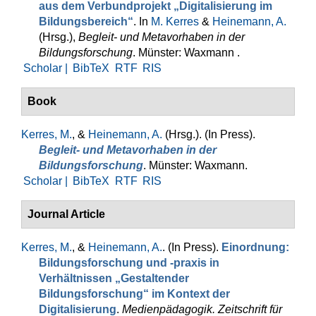
aus dem Verbundprojekt „Digitalisierung im
Bildungsbereich“
. In
M. Kerres
&
Heinemann, A.
(Hrsg.)
,
Begleit- und Metavorhaben in der
Bildungsforschung
. Münster: Waxmann .
Scholar |
BibTeX
RTF
RIS
Book
Kerres, M.
, &
Heinemann, A.
(Hrsg.)
. (In Press).
Begleit- und Metavorhaben in der
Bildungsforschung
. Münster: Waxmann.
Scholar |
BibTeX
RTF
RIS
Journal Article
Kerres, M.
, &
Heinemann, A.
. (In Press).
Einordnung:
Bildungsforschung und -praxis in
Verhältnissen „Gestaltender
Bildungsforschung“ im Kontext der
Digitalisierung
.
Medienpädagogik. Zeitschrift für