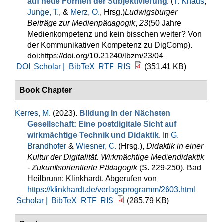
auf neue Formen der Subjektivierung
. (
T. Knaus
,
Junge, T.
, &
Merz, O.
, Hrsg.
)
Ludwigsburger
Beiträge zur Medienpädagogik
,
23
(50 Jahre
Medienkompetenz und kein bisschen weiter? Von
der Kommunikativen Kompetenz zu DigComp).
doi:https://doi.org/10.21240/lbzm/23/04
DOI
Scholar |
BibTeX
RTF
RIS
(351.41 KB)
Book Chapter
Kerres, M
. (2023).
Bildung in der Nächsten
Gesellschaft: Eine postdigitale Sicht auf
wirkmächtige Technik und Didaktik
. In
G.
Brandhofer
&
Wiesner, C.
(Hrsg.)
,
Didaktik in einer
Kultur der Digitalität. Wirkmächtige Mediendidaktik
- Zukunftsorientierte Pädagogik
(S. 229-250). Bad
Heilbrunn: Klinkhardt. Abgerufen von
https://klinkhardt.de/verlagsprogramm/2603.html
Scholar |
BibTeX
RTF
RIS
(285.79 KB)