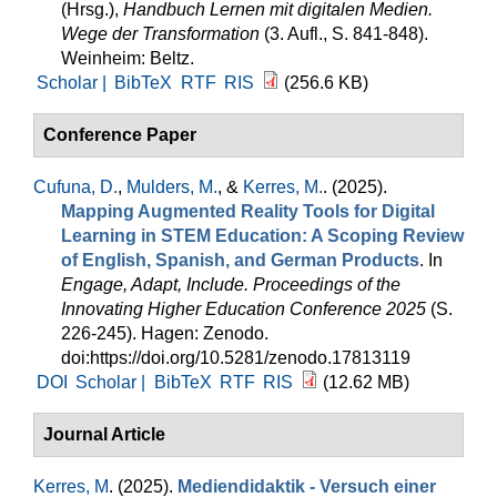
(Hrsg.)
,
Handbuch Lernen mit digitalen Medien.
Wege der Transformation
(3. Aufl., S. 841-848).
Weinheim: Beltz.
Scholar |
BibTeX
RTF
RIS
(256.6 KB)
Conference Paper
Cufuna, D.
,
Mulders, M.
, &
Kerres, M.
. (2025).
Mapping Augmented Reality Tools for Digital
Learning in STEM Education: A Scoping Review
of English, Spanish, and German Products
. In
Engage, Adapt, Include. Proceedings of the
Innovating Higher Education Conference 2025
(S.
226-245). Hagen: Zenodo.
doi:https://doi.org/10.5281/zenodo.17813119
DOI
Scholar |
BibTeX
RTF
RIS
(12.62 MB)
Journal Article
Kerres, M
. (2025).
Mediendidaktik - Versuch einer