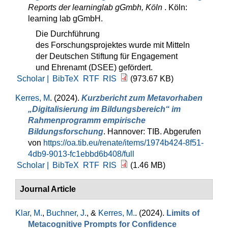
Reports der learninglab gGmbh, Köln
. Köln:
learning lab gGmbH.
Die Durchführung
des Forschungsprojektes wurde mit Mitteln
der Deutschen Stiftung für Engagement
und Ehrenamt (DSEE) gefördert.
Scholar |
BibTeX
RTF
RIS
(973.67 KB)
Kerres, M
. (2024).
Kurzbericht zum Metavorhaben
„Digitalisierung im Bildungsbereich“ im
Rahmenprogramm empirische
Bildungsforschung
. Hannover: TIB. Abgerufen
von
https://oa.tib.eu/renate/items/1974b424-8f51-
4db9-9013-fc1ebbd6b408/full
Scholar |
BibTeX
RTF
RIS
(1.46 MB)
Journal Article
Klar, M.
,
Buchner, J.
, &
Kerres, M.
. (2024).
Limits of
Metacognitive Prompts for Confidence