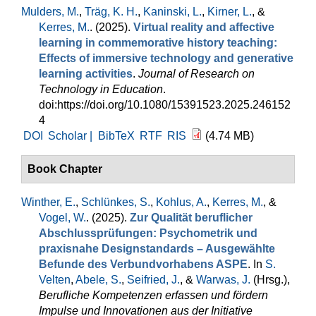
Mulders, M.
,
Träg, K. H.
,
Kaninski, L.
,
Kirner, L.
, &
Kerres, M.
. (2025).
Virtual reality and affective
learning in commemorative history teaching:
Effects of immersive technology and generative
learning activities
.
Journal of Research on
Technology in Education
.
doi:https://doi.org/10.1080/15391523.2025.246152
4
DOI
Scholar |
BibTeX
RTF
RIS
(4.74 MB)
Book Chapter
Winther, E.
,
Schlünkes, S.
,
Kohlus, A.
,
Kerres, M.
, &
Vogel, W.
. (2025).
Zur Qualität beruflicher
Abschlussprüfungen: Psychometrik und
praxisnahe Designstandards – Ausgewählte
Befunde des Verbundvorhabens ASPE
. In
S.
Velten
,
Abele, S.
,
Seifried, J.
, &
Warwas, J.
(Hrsg.)
,
Berufliche Kompetenzen erfassen und fördern
Impulse und Innovationen aus der Initiative