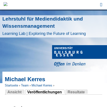
Jump to Navigation
Lehrstuhl für Mediendidaktik und
Wissensmanagement
Learning Lab | Exploring the Future of Learning
Michael Kerres
Startseite
›
Team
›
Michael Kerres
›
Ansicht
Veröffentlichungen
Resultate
Sie sind hier
(aktiver Reiter)
Haupt-Reiter