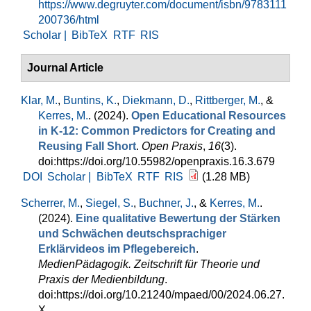
https://www.degruyter.com/document/isbn/9783111
200736/html
Scholar |
BibTeX
RTF
RIS
Journal Article
Klar, M.
,
Buntins, K.
,
Diekmann, D.
,
Rittberger, M.
, &
Kerres, M.
. (2024).
Open Educational Resources
in K-12: Common Predictors for Creating and
Reusing Fall Short
.
Open Praxis
,
16
(3).
doi:https://doi.org/10.55982/openpraxis.16.3.679
DOI
Scholar |
BibTeX
RTF
RIS
(1.28 MB)
Scherrer, M.
,
Siegel, S.
,
Buchner, J.
, &
Kerres, M.
.
(2024).
Eine qualitative Bewertung der Stärken
und Schwächen deutschsprachiger
Erklärvideos im Pflegebereich
.
MedienPädagogik. Zeitschrift für Theorie und
Praxis der Medienbildung
.
doi:https://doi.org/10.21240/mpaed/00/2024.06.27.
X