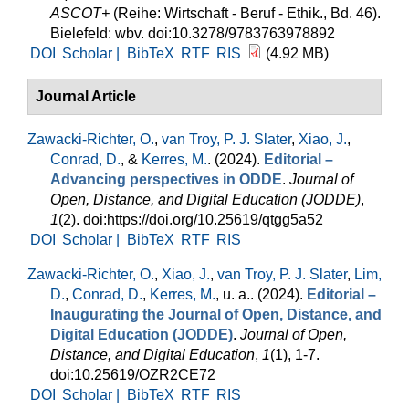
ASCOT+
(Reihe: Wirtschaft - Beruf - Ethik., Bd. 46).
Bielefeld: wbv. doi:10.3278/9783763978892
DOI
Scholar |
BibTeX
RTF
RIS
(4.92 MB)
Journal Article
Zawacki-Richter, O.
,
van Troy, P. J. Slater
,
Xiao, J.
,
Conrad, D.
, &
Kerres, M.
. (2024).
Editorial –
Advancing perspectives in ODDE
.
Journal of
Open, Distance, and Digital Education (JODDE)
,
1
(2). doi:https://doi.org/10.25619/qtgg5a52
DOI
Scholar |
BibTeX
RTF
RIS
Zawacki-Richter, O.
,
Xiao, J.
,
van Troy, P. J. Slater
,
Lim,
D.
,
Conrad, D.
,
Kerres, M.
, u. a.
. (2024).
Editorial –
Inaugurating the Journal of Open, Distance, and
Digital Education (JODDE)
.
Journal of Open,
Distance, and Digital Education
,
1
(1), 1-7.
doi:10.25619/OZR2CE72
DOI
Scholar |
BibTeX
RTF
RIS