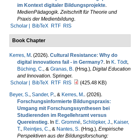
im Kontext digitaler Bildungsprojekte
.
MedienPädagogik. Zeitschrift für Theorie und
Praxis der Medienbildung
.
Scholar |
BibTeX
RTF
RIS
Book Chapter
Kerres, M
. (2026).
Cultural Resistance: Why do
digital innovations fail - in Germany?
. In
K. Tödt
,
Büching, C.
, &
Granas, B.
(Hrsg.)
,
Digital Education
and Innovation
. Springer.
Scholar |
BibTeX
RTF
RIS
(425.48 KB)
Beyer, S.
,
Sander, P.
, &
Kerres, M.
. (2026).
Forschungsinformierte Bildungspraxis:
Umgang mit Forschungssynthesen bei
Studierenden im Regellehramt versus
Quereinstieg
. In
E. Grommé
,
Schlöpker, J.
,
Kaiser,
T.
,
Reintjes, C.
, &
Nantes, S.
(Hrsg.)
,
Empirische
Perspektiven aus der Bildungsforschung: