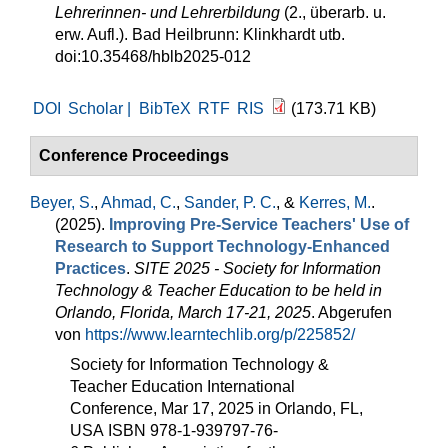
Lehrerinnen- und Lehrerbildung
(2., überarb. u.
erw. Aufl.). Bad Heilbrunn: Klinkhardt utb.
doi:10.35468/hblb2025-012
DOI
Scholar |
BibTeX
RTF
RIS
(173.71 KB)
Conference Proceedings
Beyer, S.
,
Ahmad, C.
,
Sander, P. C.
, &
Kerres, M.
.
(2025).
Improving Pre-Service Teachers' Use of
Research to Support Technology-Enhanced
Practices
.
SITE 2025 - Society for Information
Technology & Teacher Education to be held in
Orlando, Florida, March 17-21, 2025
. Abgerufen
von
https://www.learntechlib.org/p/225852/
Society for Information Technology &
Teacher Education International
Conference, Mar 17, 2025 in Orlando, FL,
USA ISBN 978-1-939797-76-