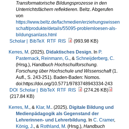
Transformatorische Bildungsprozesse in den
Unterrichtsfächern reflektieren
. Beltz. Abgerufen
von
https://www.beltz.de/fachmedien/erziehungswissen
schaft/produkte/details/55095-problemloesen-als-
bildungsanlass.html
Scholar |
BibTeX
RTF
RIS
(993.98 KB)
Kerres, M
. (2025).
Didaktisches Design
. In
P.
Pasternack
,
Reinmann, G.
, &
Schneijderberg, C.
(Hrsg.)
,
Handbuch Hochschulforschung.
Forschung über Hochschule und Wissenschaft
(1.
Aufl., S. 243-251). Baden-Baden: Nomos.
doi:https://doi.org/10.5771/9783748943334-243
DOI
Scholar |
BibTeX
RTF
RIS
(274.26 KB)
(217.84 KB)
Kerres, M.
, &
Klar, M.
. (2025).
Digitale Bildung und
Medienpädagogik als Gegenstand der
Lehrerinnen- und Lehrerbildung
. In
C. Cramer
,
König, J.
, &
Rothland, M.
(Hrsg.)
,
Handbuch