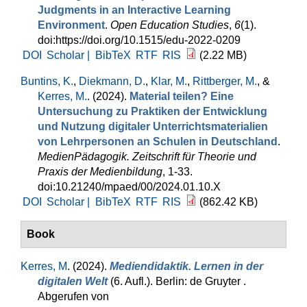
Judgments in an Interactive Learning
Environment
.
Open Education Studies
,
6
(1).
doi:https://doi.org/10.1515/edu-2022-0209
DOI
Scholar |
BibTeX
RTF
RIS
(2.22 MB)
Buntins, K.
,
Diekmann, D.
,
Klar, M.
,
Rittberger, M.
, &
Kerres, M.
. (2024).
Material teilen? Eine
Untersuchung zu Praktiken der Entwicklung
und Nutzung digitaler Unterrichtsmaterialien
von Lehrpersonen an Schulen in Deutschland
.
MedienPädagogik. Zeitschrift für Theorie und
Praxis der Medienbildung
, 1-33.
doi:10.21240/mpaed/00/2024.01.10.X
DOI
Scholar |
BibTeX
RTF
RIS
(862.42 KB)
Book
Kerres, M
. (2024).
Mediendidaktik. Lernen in der
digitalen Welt
(6. Aufl.). Berlin: de Gruyter .
Abgerufen von