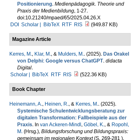
Positionierung
.
Medienpädagogik. Theorie und
Praxis der Medienbildung
, 1-27.
doi:10.21240/mpaed/65/2025.04.26.X
DOI
Scholar |
BibTeX
RTF
RIS
(949.87 KB)
Magazine Article
Kerres, M.
,
Klar, M.
, &
Mulders, M.
. (2025).
Das Orakel
von Delphi: Google versus ChatGPT
.
didacta
Digital
.
Scholar |
BibTeX
RTF
RIS
(522.36 KB)
Book Chapter
Heinemann, A.
,
Heinen, R.
, &
Kerres, M.
. (2025).
Systemische Schulentwicklungsberatung zur
digitalen Transformation: Fallbeispiele aus der
Praxis
. In
van Ackeren-Mindl
,
Göbel, K.
, &
Ropohl,
M.
(Hrsg.)
,
Bildungsforschung und Bildungspraxis:
gemeinsam im regionalen Kontext
(S. 269-281 ).