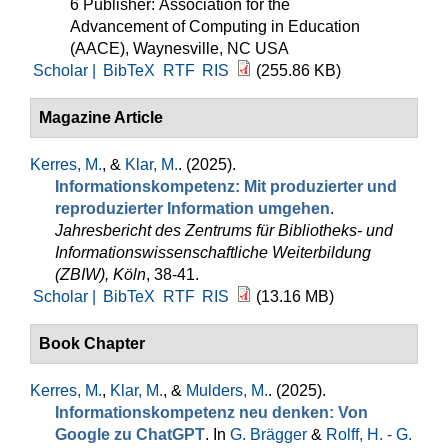
6 Publisher: Association for the
Advancement of Computing in Education
(AACE), Waynesville, NC USA
Scholar |
BibTeX
RTF
RIS
(255.86 KB)
Magazine Article
Kerres, M.
, &
Klar, M.
. (2025).
Informationskompetenz: Mit produzierter und
reproduzierter Information umgehen
.
Jahresbericht des Zentrums für Bibliotheks- und
Informationswissenschaftliche Weiterbildung
(ZBIW), Köln
, 38-41.
Scholar |
BibTeX
RTF
RIS
(13.16 MB)
Book Chapter
Kerres, M.
,
Klar, M.
, &
Mulders, M.
. (2025).
Informationskompetenz neu denken: Von
Google zu ChatGPT
. In
G. Brägger
&
Rolff, H. - G.