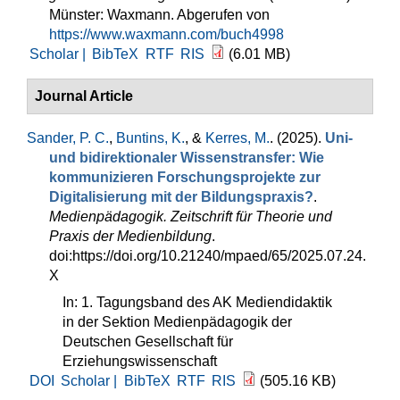
Münster: Waxmann. Abgerufen von
https://www.waxmann.com/buch4998
Scholar |
BibTeX
RTF
RIS
(6.01 MB)
Journal Article
Sander, P. C.
,
Buntins, K.
, &
Kerres, M.
. (2025).
Uni-
und bidirektionaler Wissenstransfer: Wie
kommunizieren Forschungsprojekte zur
Digitalisierung mit der Bildungspraxis?
.
Medienpädagogik. Zeitschrift für Theorie und
Praxis der Medienbildung
.
doi:https://doi.org/10.21240/mpaed/65/2025.07.24.
X
In: 1. Tagungsband des AK Mediendidaktik
in der Sektion Medienpädagogik der
Deutschen Gesellschaft für
Erziehungswissenschaft
DOI
Scholar |
BibTeX
RTF
RIS
(505.16 KB)