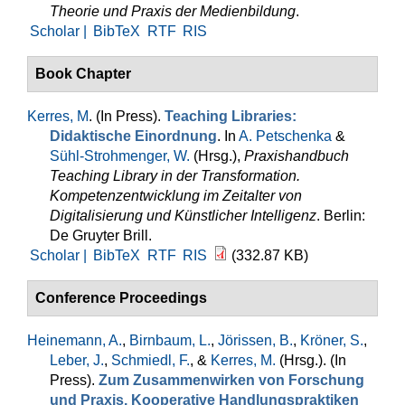
Theorie und Praxis der Medienbildung
.
Scholar |
BibTeX
RTF
RIS
Book Chapter
Kerres, M
. (In Press).
Teaching Libraries:
Didaktische Einordnung
. In
A. Petschenka
&
Sühl-Strohmenger, W.
(Hrsg.)
,
Praxishandbuch
Teaching Library in der Transformation.
Kompetenzentwicklung im Zeitalter von
Digitalisierung und Künstlicher Intelligenz
. Berlin:
De Gruyter Brill.
Scholar |
BibTeX
RTF
RIS
(332.87 KB)
Conference Proceedings
Heinemann, A.
,
Birnbaum, L.
,
Jörissen, B.
,
Kröner, S.
,
Leber, J.
,
Schmiedl, F.
, &
Kerres, M.
(Hrsg.)
. (In
Press).
Zum Zusammenwirken von Forschung
und Praxis. Kooperative Handlungspraktiken