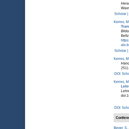
Hera
Wax
Scholar |
Kerres, M
Tran
Bildu
Beltz
http
als-b
Scholar |
Kerres, M
Hand
251)
DOI
Scho
Kerres, M
Lehr
Lehr
doi:
DOI
Scho
Confere
Beyer, S.
,