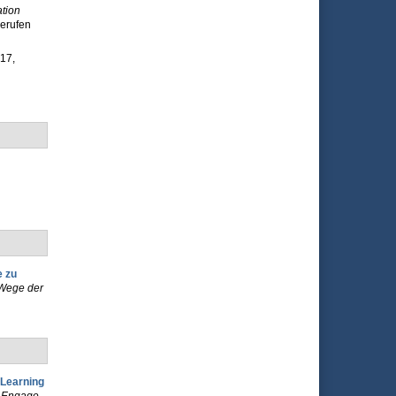
ation
gerufen
17,
 zu
 Wege der
 Learning