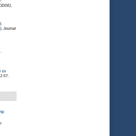
–
(JODDE)
,
).
)
.
Journal
.
 zu
52-57.
ng
.
r