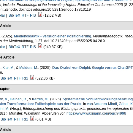
TEM Education: A Scoping Review of English, Spanish, and German Products
. I
, Include. Proceedings of the Innovating Higher Education Conference 2025
(S. 22
n: Zenodo. doi:https://doi.org/10.5281/zenodo.17813119
lar |
BibTeX
RTF
RIS
(12.62 MB)
Article
. (2025).
Mediendidaktik - Versuch einer Positionierung
.
Medienpädagogik. Theor
is der Medienbildung
, 1-27. doi:10.21240/mpaed/65/2025.04.26.X
lar |
BibTeX
RTF
RIS
(949.87 KB)
e Article
.
,
Klar, M.
, &
Mulders, M.
. (2025).
Das Orakel von Delphi: Google versus ChatGPT
al
.
BibTeX
RTF
RIS
(522.36 KB)
apter
n, A.
,
Heinen, R.
, &
Kerres, M.
. (2025).
Systemische Schulentwicklungsberatung
alen Transformation: Fallbeispiele aus der Praxis
. In
van Ackeren-Mindl
,
Göbel, K
hl, M.
(Hrsg.)
,
Bildungsforschung und Bildungspraxis: gemeinsam im regionalen K
281 ). Münster: Waxmann. Abgerufen von
https://www.waxmann.com/buch4998
BibTeX
RTF
RIS
(6.01 MB)
Article