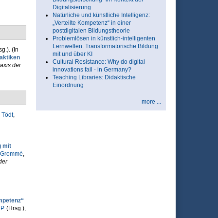
Digitalisierung
Natürliche und künstliche Intelligenz:
„Verteilte Kompetenz“ in einer
postdigitalen Bildungstheorie
Problemlösen in künstlich-intelligenten
Lernwelten: Transformatorische Bildung
sg.)
. (In
mit und über KI
aktiken
Cultural Resistance: Why do digital
axis der
innovations fail - in Germany?
Teaching Libraries: Didaktische
Einordnung
more ...
 Tödt
,
 mit
 Grommé
,
der
ompetenz“
P.
(Hrsg.)
,