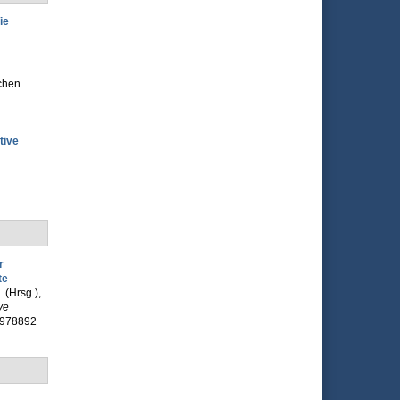
ie
chen
tive
r
te
.
(Hrsg.)
,
ve
63978892