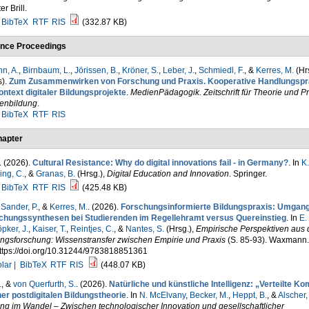
er Brill.
BibTeX
RTF
RIS
(332.87 KB)
nce Proceedings
n, A.
,
Birnbaum, L.
,
Jörissen, B.
,
Kröner, S.
,
Leber, J.
,
Schmiedl, F.
, &
Kerres, M.
(Hr
s).
Zum Zusammenwirken von Forschung und Praxis. Kooperative Handlungspr
ontext digitaler Bildungsprojekte
.
MedienPädagogik. Zeitschrift für Theorie und Pr
enbildung
.
BibTeX
RTF
RIS
apter
. (2026).
Cultural Resistance: Why do digital innovations fail - in Germany?
. In
K.
ing, C.
, &
Granas, B.
(Hrsg.)
,
Digital Education and Innovation
. Springer.
BibTeX
RTF
RIS
(425.48 KB)
,
Sander, P.
, &
Kerres, M.
. (2026).
Forschungsinformierte Bildungspraxis: Umgang
chungssynthesen bei Studierenden im Regellehramt versus Quereinstieg
. In
E.
pker, J.
,
Kaiser, T.
,
Reintjes, C.
, &
Nantes, S.
(Hrsg.)
,
Empirische Perspektiven aus 
ungsforschung: Wissenstransfer zwischen Empirie und Praxis
(S. 85-93). Waxmann.
https://doi.org/10.31244/9783818851361
lar |
BibTeX
RTF
RIS
(448.07 KB)
.
, &
von Querfurth, S.
. (2026).
Natürliche und künstliche Intelligenz: „Verteilte K
ner postdigitalen Bildungstheorie
. In
N. McElvany
,
Becker, M.
,
Heppt, B.
, &
Alscher, 
ng im Wandel – Zwischen technologischer Innovation und gesellschaftlicher