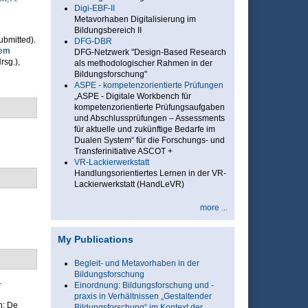
Digi-EBF-II
Metavorhaben Digitalisierung im
Bildungsbereich II
Submitted).
DFG-DBR
dem
DFG-Netzwerk "Design-Based Research
rsg.)
,
als methodologischer Rahmen in der
Bildungsforschung"
ASPE - kompetenzorientierte Prüfungen
„ASPE - Digitale Workbench für
kompetenzorientierte Prüfungsaufgaben
und Abschlussprüfungen – Assessments
für aktuelle und zukünftige Bedarfe im
Dualen System“ für die Forschungs- und
Transferinitiative ASCOT +
VR-Lackierwerkstatt
Handlungsorientiertes Lernen in der VR-
Lackierwerkstatt (HandLeVR)
more ...
My Publications
Begleit- und Metavorhaben in der
Bildungsforschung
-
Einordnung: Bildungsforschung und -
praxis in Verhältnissen „Gestaltender
in: De
Bildungsforschung“ im Kontext der