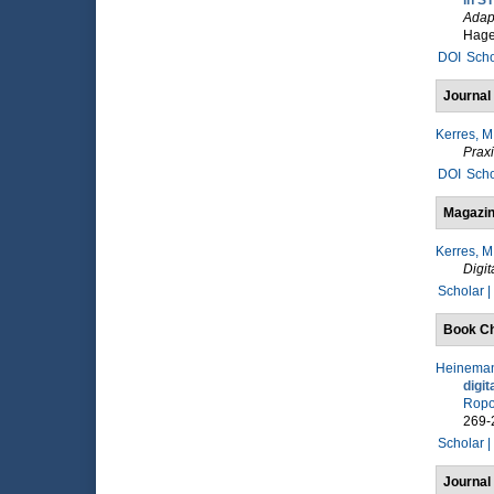
in S
Adapt
Hage
DOI
Scho
Journal 
Kerres, M
Prax
DOI
Scho
Magazin
Kerres, M
Digit
Scholar |
Book Ch
Heineman
digit
Ropo
269-
Scholar |
Journal 