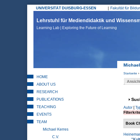
UNIVERSITÄT DUISBURG-ESSEN
Fakultät für Bild
Hauptmenü
Lehrstuhl für Mediendidaktik und Wissen
Learning Lab | Exploring the Future of Learning
Michael
Startseite
›
HOME
Sie sin
Ansich
ABOUT US
Haupt
RESEARCH
PUBLICATIONS
Anz
Suc
TEACHING
Autor
[
Ty
Filterkrit
EVENTS
TEAM
Book Ch
Michael Kerres
Heineman
C.V.
"Kul