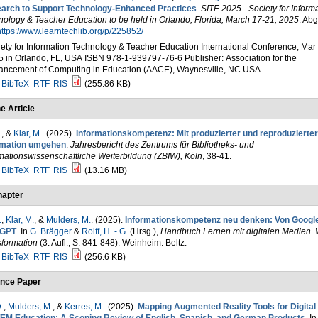
arch to Support Technology-Enhanced Practices
.
SITE 2025 - Society for Inform
ology & Teacher Education to be held in Orlando, Florida, March 17-21, 2025
. Ab
ttps://www.learntechlib.org/p/225852/
ety for Information Technology & Teacher Education International Conference, Mar 
 in Orlando, FL, USA ISBN 978-1-939797-76-6 Publisher: Association for the
ancement of Computing in Education (AACE), Waynesville, NC USA
BibTeX
RTF
RIS
(255.86 KB)
e Article
.
, &
Klar, M.
. (2025).
Informationskompetenz: Mit produzierter und reproduzierter
rmation umgehen
.
Jahresbericht des Zentrums für Bibliotheks- und
mationswissenschaftliche Weiterbildung (ZBIW), Köln
, 38-41.
BibTeX
RTF
RIS
(13.16 MB)
apter
.
,
Klar, M.
, &
Mulders, M.
. (2025).
Informationskompetenz neu denken: Von Google
tGPT
. In
G. Brägger
&
Rolff, H. - G.
(Hrsg.)
,
Handbuch Lernen mit digitalen Medien.
sformation
(3. Aufl., S. 841-848). Weinheim: Beltz.
BibTeX
RTF
RIS
(256.6 KB)
nce Paper
.
,
Mulders, M.
, &
Kerres, M.
. (2025).
Mapping Augmented Reality Tools for Digital