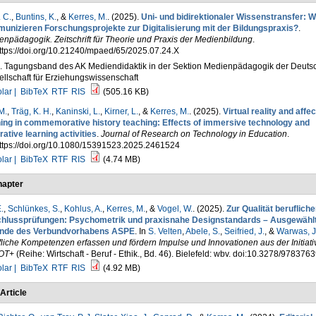
 C.
,
Buntins, K.
, &
Kerres, M.
. (2025).
Uni- und bidirektionaler Wissenstransfer: W
unizieren Forschungsprojekte zur Digitalisierung mit der Bildungspraxis?
.
npädagogik. Zeitschrift für Theorie und Praxis der Medienbildung
.
ttps://doi.org/10.21240/mpaed/65/2025.07.24.X
1. Tagungsband des AK Mediendidaktik in der Sektion Medienpädagogik der Deuts
llschaft für Erziehungswissenschaft
lar |
BibTeX
RTF
RIS
(505.16 KB)
M.
,
Träg, K. H.
,
Kaninski, L.
,
Kirner, L.
, &
Kerres, M.
. (2025).
Virtual reality and affec
ning in commemorative history teaching: Effects of immersive technology and
ative learning activities
.
Journal of Research on Technology in Education
.
https://doi.org/10.1080/15391523.2025.2461524
lar |
BibTeX
RTF
RIS
(4.74 MB)
apter
.
,
Schlünkes, S.
,
Kohlus, A.
,
Kerres, M.
, &
Vogel, W.
. (2025).
Zur Qualität berufliche
hlussprüfungen: Psychometrik und praxisnahe Designstandards – Ausgewähl
nde des Verbundvorhabens ASPE
. In
S. Velten
,
Abele, S.
,
Seifried, J.
, &
Warwas, J
liche Kompetenzen erfassen und fördern Impulse und Innovationen aus der Initiati
OT+
(Reihe: Wirtschaft - Beruf - Ethik., Bd. 46). Bielefeld: wbv. doi:10.3278/97837
lar |
BibTeX
RTF
RIS
(4.92 MB)
Article