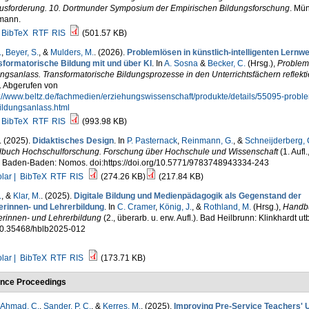
usforderung. 10. Dortmunder Symposium der Empirischen Bildungsforschung
. Mün
mann.
BibTeX
RTF
RIS
(501.57 KB)
.
,
Beyer, S.
, &
Mulders, M.
. (2026).
Problemlösen in künstlich-intelligenten Lernwe
sformatorische Bildung mit und über KI
. In
A. Sosna
&
Becker, C.
(Hrsg.)
,
Problem
ngsanlass. Transformatorische Bildungsprozesse in den Unterrichtsfächern reflekt
. Abgerufen von
s://www.beltz.de/fachmedien/erziehungswissenschaft/produkte/details/55095-probl
ildungsanlass.html
BibTeX
RTF
RIS
(993.98 KB)
. (2025).
Didaktisches Design
. In
P. Pasternack
,
Reinmann, G.
, &
Schneijderberg, 
buch Hochschulforschung. Forschung über Hochschule und Wissenschaft
(1. Aufl.
. Baden-Baden: Nomos. doi:https://doi.org/10.5771/9783748943334-243
lar |
BibTeX
RTF
RIS
(274.26 KB)
(217.84 KB)
.
, &
Klar, M.
. (2025).
Digitale Bildung und Medienpädagogik als Gegenstand der
erinnen- und Lehrerbildung
. In
C. Cramer
,
König, J.
, &
Rothland, M.
(Hrsg.)
,
Handb
erinnen- und Lehrerbildung
(2., überarb. u. erw. Aufl.). Bad Heilbrunn: Klinkhardt utb
10.35468/hblb2025-012
lar |
BibTeX
RTF
RIS
(173.71 KB)
nce Proceedings
Ahmad, C.
,
Sander, P. C.
, &
Kerres, M.
. (2025).
Improving Pre-Service Teachers' 