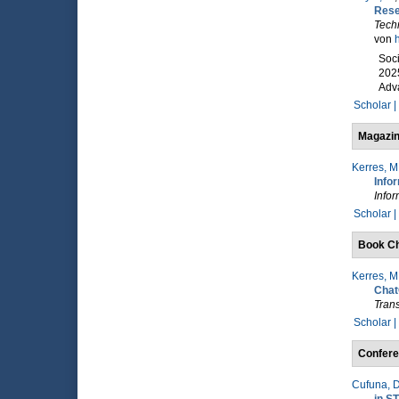
Rese
Techn
von
h
Soci
2025
Adv
Scholar |
Magazin
Kerres, M
Info
Infor
Scholar |
Book Ch
Kerres, M
Cha
Tran
Scholar |
Confere
Cufuna, D