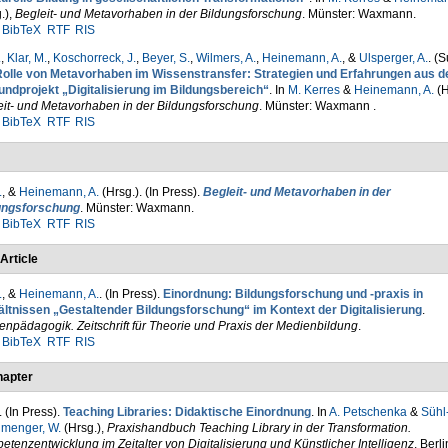
.)
,
Begleit- und Metavorhaben in der Bildungsforschung
. Münster: Waxmann.
BibTeX
RTF
RIS
.
,
Klar, M.
,
Koschorreck, J.
,
Beyer, S.
,
Wilmers, A.
,
Heinemann, A.
, &
Ulsperger, A.
. (
Rolle von Metavorhaben im Wissenstransfer: Strategien und Erfahrungen aus 
undprojekt „Digitalisierung im Bildungsbereich“
. In
M. Kerres
&
Heinemann, A.
(H
eit- und Metavorhaben in der Bildungsforschung
. Münster: Waxmann .
BibTeX
RTF
RIS
.
, &
Heinemann, A.
(Hrsg.)
. (In Press).
Begleit- und Metavorhaben in der
ungsforschung
. Münster: Waxmann.
BibTeX
RTF
RIS
Article
.
, &
Heinemann, A.
. (In Press).
Einordnung: Bildungsforschung und -praxis in
ältnissen „Gestaltender Bildungsforschung“ im Kontext der Digitalisierung
.
npädagogik. Zeitschrift für Theorie und Praxis der Medienbildung
.
BibTeX
RTF
RIS
apter
. (In Press).
Teaching Libraries: Didaktische Einordnung
. In
A. Petschenka
&
Sühl
hmenger, W.
(Hrsg.)
,
Praxishandbuch Teaching Library in der Transformation.
tenzentwicklung im Zeitalter von Digitalisierung und Künstlicher Intelligenz
. Berl