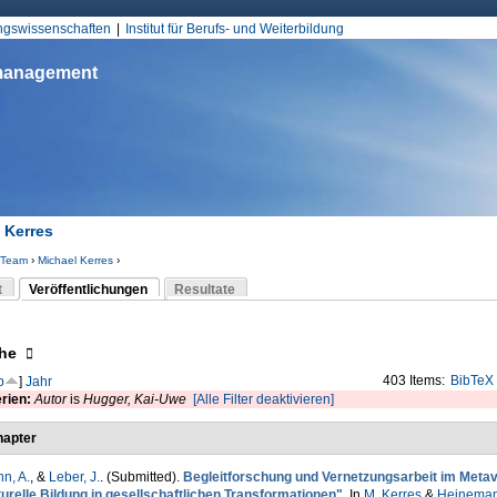
Jump to Navigation
ungswissenschaften
Institut für Berufs- und Weiterbildung
smanagement
 Kerres
Team
›
Michael Kerres
›
d hier
t
Veröffentlichungen
Resultate
(aktiver Reiter)
-Reiter
eigen
he
403 Items:
BibTeX
p
]
Jahr
erien:
Autor
is
Hugger, Kai-Uwe
[Alle Filter deaktivieren]
apter
n, A.
, &
Leber, J.
. (Submitted).
Begleitforschung und Vernetzungsarbeit im Meta
turelle Bildung in gesellschaftlichen Transformationen"
. In
M. Kerres
&
Heineman