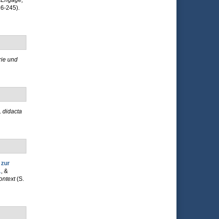
n
Engage,
6-245).
ie und
.
didacta
 zur
.
, &
ontext
(S.