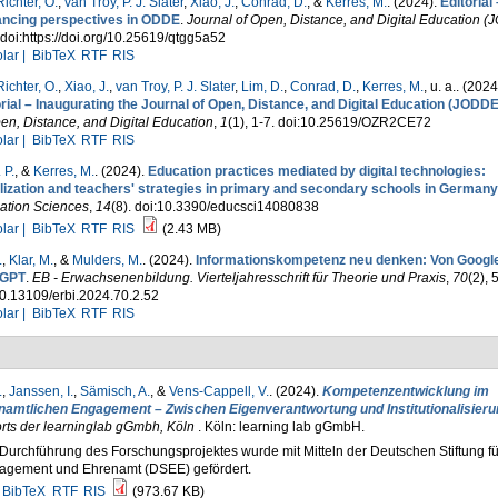
ichter, O.
,
van Troy, P. J. Slater
,
Xiao, J.
,
Conrad, D.
, &
Kerres, M.
. (2024).
Editorial 
ncing perspectives in ODDE
.
Journal of Open, Distance, and Digital Education 
 doi:https://doi.org/10.25619/qtgg5a52
lar |
BibTeX
RTF
RIS
ichter, O.
,
Xiao, J.
,
van Troy, P. J. Slater
,
Lim, D.
,
Conrad, D.
,
Kerres, M.
, u. a.
. (2024
rial – Inaugurating the Journal of Open, Distance, and Digital Education (JODDE
en, Distance, and Digital Education
,
1
(1), 1-7. doi:10.25619/OZR2CE72
lar |
BibTeX
RTF
RIS
 P.
, &
Kerres, M.
. (2024).
Education practices mediated by digital technologies:
lization and teachers' strategies in primary and secondary schools in Germany
ation Sciences
,
14
(8). doi:10.3390/educsci14080838
lar |
BibTeX
RTF
RIS
(2.43 MB)
.
,
Klar, M.
, &
Mulders, M.
. (2024).
Informationskompetenz neu denken: Von Google
tGPT
.
EB - Erwachsenenbildung. Vierteljahresschrift für Theorie und Praxis
,
70
(2), 
0.13109/erbi.2024.70.2.52
lar |
BibTeX
RTF
RIS
.
,
Janssen, I.
,
Sämisch, A.
, &
Vens-Cappell, V.
. (2024).
Kompetenzentwicklung im
namtlichen Engagement – Zwischen Eigenverantwortung und Institutionalisieru
rts der learninglab gGmbh, Köln
. Köln: learning lab gGmbH.
Durchführung des Forschungsprojektes wurde mit Mitteln der Deutschen Stiftung fü
agement und Ehrenamt (DSEE) gefördert.
BibTeX
RTF
RIS
(973.67 KB)