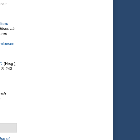
ster:
lten:
lösen als
ieren
.
emloesen-
C.
(Hrsg.)
,
, S. 243-
uch
.
Use of