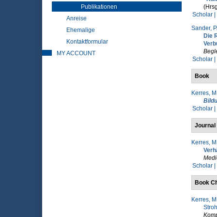
Publikationen
(Hrsg
Scholar |
Anreise
Sander, P
Ehemalige
Die 
Kontaktformular
Verb
Begl
MY ACCOUNT
Scholar |
Book
Kerres, M
Bild
Scholar |
Journal 
Kerres, M
Verh
Medie
Scholar |
Book Ch
Kerres, M
Stro
Kompe