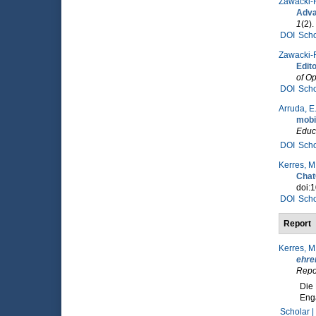
Zawacki-R
Adva
1
(2).
DOI
Scho
Zawacki-R
Edito
of Op
DOI
Scho
Arruda, E.
mobi
Educ
DOI
Scho
Kerres, M
Cha
doi:1
DOI
Scho
Report
Kerres, M
ehre
Repo
Die 
Eng
Scholar |