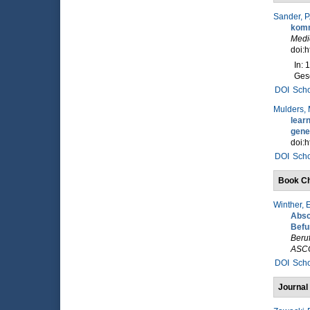
Sander, P.
komm
Medie
doi:h
In: 
Gese
DOI
Scho
Mulders, 
lear
gener
doi:
DOI
Scho
Book Ch
Winther, E
Absc
Befu
Beruf
ASC
DOI
Scho
Journal 