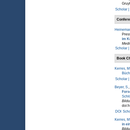
Gruyt
Scholar |
Confere
Heineman
Pres
im K
Medi
Scholar |
Book Ch
Kerres, M
Büch
Scholar |
Beyer, S.
Fors
Schlö
Bild
doi:
DOI
Scho
Kerres, M
in ei
Bildu