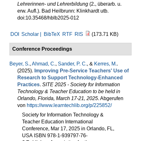
Lehrerinnen- und Lehrerbildung
(2., überarb. u.
erw. Aufl.). Bad Heilbrunn: Klinkhardt utb.
doi:10.35468/hblb2025-012
DOI
Scholar |
BibTeX
RTF
RIS
(173.71 KB)
Conference Proceedings
Beyer, S.
,
Ahmad, C.
,
Sander, P. C.
, &
Kerres, M.
.
(2025).
Improving Pre-Service Teachers' Use of
Research to Support Technology-Enhanced
Practices
.
SITE 2025 - Society for Information
Technology & Teacher Education to be held in
Orlando, Florida, March 17-21, 2025
. Abgerufen
von
https://www.learntechlib.org/p/225852/
Society for Information Technology &
Teacher Education International
Conference, Mar 17, 2025 in Orlando, FL,
USA ISBN 978-1-939797-76-