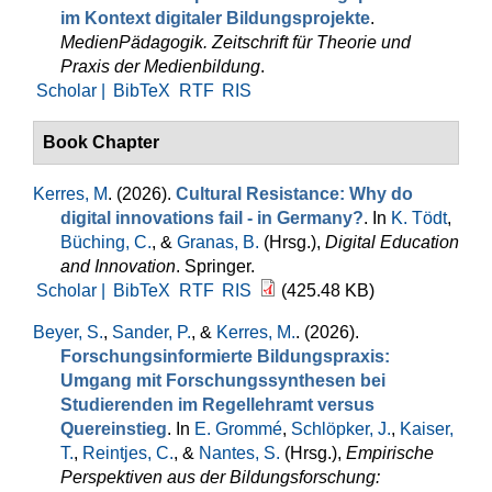
im Kontext digitaler Bildungsprojekte
.
MedienPädagogik. Zeitschrift für Theorie und
Praxis der Medienbildung
.
Scholar |
BibTeX
RTF
RIS
Book Chapter
Kerres, M
. (2026).
Cultural Resistance: Why do
digital innovations fail - in Germany?
. In
K. Tödt
,
Büching, C.
, &
Granas, B.
(Hrsg.)
,
Digital Education
and Innovation
. Springer.
Scholar |
BibTeX
RTF
RIS
(425.48 KB)
Beyer, S.
,
Sander, P.
, &
Kerres, M.
. (2026).
Forschungsinformierte Bildungspraxis:
Umgang mit Forschungssynthesen bei
Studierenden im Regellehramt versus
Quereinstieg
. In
E. Grommé
,
Schlöpker, J.
,
Kaiser,
T.
,
Reintjes, C.
, &
Nantes, S.
(Hrsg.)
,
Empirische
Perspektiven aus der Bildungsforschung: