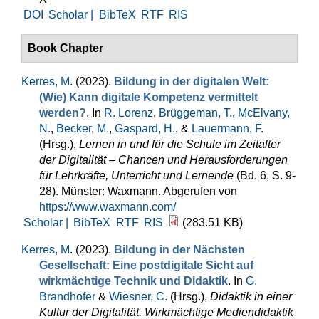
DOI
Scholar |
BibTeX
RTF
RIS
Book Chapter
Kerres, M
. (2023).
Bildung in der digitalen Welt:
(Wie) Kann digitale Kompetenz vermittelt
werden?
. In
R. Lorenz
,
Brüggeman, T.
,
McElvany,
N.
,
Becker, M.
,
Gaspard, H.
, &
Lauermann, F.
(Hrsg.)
,
Lernen in und für die Schule im Zeitalter
der Digitalität – Chancen und Herausforderungen
für Lehrkräfte, Unterricht und Lernende
(Bd. 6, S. 9-
28). Münster: Waxmann. Abgerufen von
https://www.waxmann.com/
Scholar |
BibTeX
RTF
RIS
(283.51 KB)
Kerres, M
. (2023).
Bildung in der Nächsten
Gesellschaft: Eine postdigitale Sicht auf
wirkmächtige Technik und Didaktik
. In
G.
Brandhofer
&
Wiesner, C.
(Hrsg.)
,
Didaktik in einer
Kultur der Digitalität. Wirkmächtige Mediendidaktik