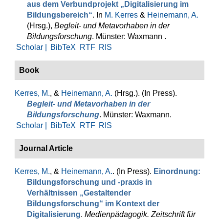
aus dem Verbundprojekt „Digitalisierung im
Bildungsbereich“
. In
M. Kerres
&
Heinemann, A.
(Hrsg.)
,
Begleit- und Metavorhaben in der
Bildungsforschung
. Münster: Waxmann .
Scholar |
BibTeX
RTF
RIS
Book
Kerres, M.
, &
Heinemann, A.
(Hrsg.)
. (In Press).
Begleit- und Metavorhaben in der
Bildungsforschung
. Münster: Waxmann.
Scholar |
BibTeX
RTF
RIS
Journal Article
Kerres, M.
, &
Heinemann, A.
. (In Press).
Einordnung:
Bildungsforschung und -praxis in
Verhältnissen „Gestaltender
Bildungsforschung“ im Kontext der
Digitalisierung
.
Medienpädagogik. Zeitschrift für