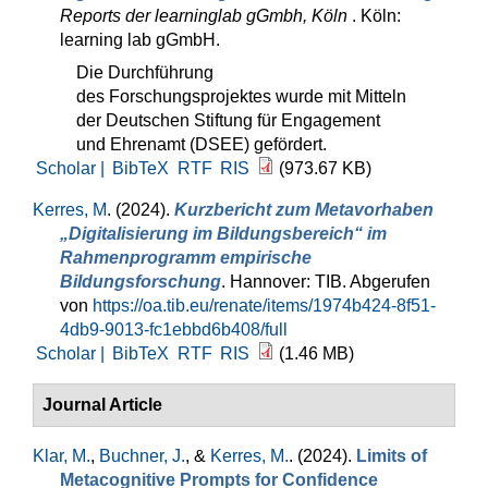
Reports der learninglab gGmbh, Köln
. Köln:
learning lab gGmbH.
Die Durchführung
des Forschungsprojektes wurde mit Mitteln
der Deutschen Stiftung für Engagement
und Ehrenamt (DSEE) gefördert.
Scholar |
BibTeX
RTF
RIS
(973.67 KB)
Kerres, M
. (2024).
Kurzbericht zum Metavorhaben
„Digitalisierung im Bildungsbereich“ im
Rahmenprogramm empirische
Bildungsforschung
. Hannover: TIB. Abgerufen
von
https://oa.tib.eu/renate/items/1974b424-8f51-
4db9-9013-fc1ebbd6b408/full
Scholar |
BibTeX
RTF
RIS
(1.46 MB)
Journal Article
Klar, M.
,
Buchner, J.
, &
Kerres, M.
. (2024).
Limits of
Metacognitive Prompts for Confidence