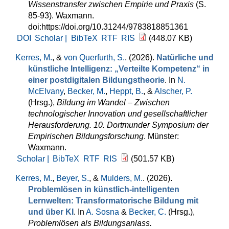
Wissenstransfer zwischen Empirie und Praxis
(S.
85-93). Waxmann.
doi:https://doi.org/10.31244/9783818851361
DOI
Scholar |
BibTeX
RTF
RIS
(448.07 KB)
Kerres, M.
, &
von Querfurth, S.
. (2026).
Natürliche und
künstliche Intelligenz: „Verteilte Kompetenz“ in
einer postdigitalen Bildungstheorie
. In
N.
McElvany
,
Becker, M.
,
Heppt, B.
, &
Alscher, P.
(Hrsg.)
,
Bildung im Wandel – Zwischen
technologischer Innovation und gesellschaftlicher
Herausforderung. 10. Dortmunder Symposium der
Empirischen Bildungsforschung
. Münster:
Waxmann.
Scholar |
BibTeX
RTF
RIS
(501.57 KB)
Kerres, M.
,
Beyer, S.
, &
Mulders, M.
. (2026).
Problemlösen in künstlich-intelligenten
Lernwelten: Transformatorische Bildung mit
und über KI
. In
A. Sosna
&
Becker, C.
(Hrsg.)
,
Problemlösen als Bildungsanlass.