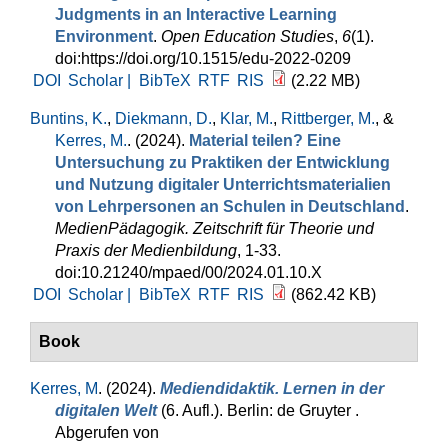
Judgments in an Interactive Learning
Environment
.
Open Education Studies
,
6
(1).
doi:https://doi.org/10.1515/edu-2022-0209
DOI
Scholar |
BibTeX
RTF
RIS
(2.22 MB)
Buntins, K.
,
Diekmann, D.
,
Klar, M.
,
Rittberger, M.
, &
Kerres, M.
. (2024).
Material teilen? Eine
Untersuchung zu Praktiken der Entwicklung
und Nutzung digitaler Unterrichtsmaterialien
von Lehrpersonen an Schulen in Deutschland
.
MedienPädagogik. Zeitschrift für Theorie und
Praxis der Medienbildung
, 1-33.
doi:10.21240/mpaed/00/2024.01.10.X
DOI
Scholar |
BibTeX
RTF
RIS
(862.42 KB)
Book
Kerres, M
. (2024).
Mediendidaktik. Lernen in der
digitalen Welt
(6. Aufl.). Berlin: de Gruyter .
Abgerufen von