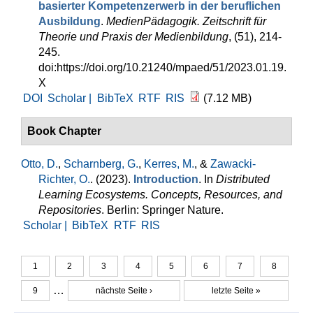
basierter Kompetenzerwerb in der beruflichen
Ausbildung
.
MedienPädagogik. Zeitschrift für
Theorie und Praxis der Medienbildung
, (51), 214-
245.
doi:https://doi.org/10.21240/mpaed/51/2023.01.19.
X
DOI
Scholar |
BibTeX
RTF
RIS
(7.12 MB)
Book Chapter
Otto, D.
,
Scharnberg, G.
,
Kerres, M.
, &
Zawacki-
Richter, O.
. (2023).
Introduction
. In
Distributed
Learning Ecosystems. Concepts, Resources, and
Repositories
. Berlin: Springer Nature.
Scholar |
BibTeX
RTF
RIS
1
2
3
4
5
6
7
8
Seiten
…
9
nächste Seite ›
letzte Seite »