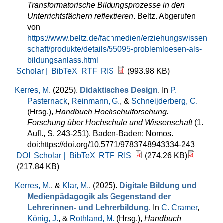
Transformatorische Bildungsprozesse in den
Unterrichtsfächern reflektieren
. Beltz. Abgerufen
von
https://www.beltz.de/fachmedien/erziehungswissen
schaft/produkte/details/55095-problemloesen-als-
bildungsanlass.html
Scholar |
BibTeX
RTF
RIS
(993.98 KB)
Kerres, M
. (2025).
Didaktisches Design
. In
P.
Pasternack
,
Reinmann, G.
, &
Schneijderberg, C.
(Hrsg.)
,
Handbuch Hochschulforschung.
Forschung über Hochschule und Wissenschaft
(1.
Aufl., S. 243-251). Baden-Baden: Nomos.
doi:https://doi.org/10.5771/9783748943334-243
DOI
Scholar |
BibTeX
RTF
RIS
(274.26 KB)
(217.84 KB)
Kerres, M.
, &
Klar, M.
. (2025).
Digitale Bildung und
Medienpädagogik als Gegenstand der
Lehrerinnen- und Lehrerbildung
. In
C. Cramer
,
König, J.
, &
Rothland, M.
(Hrsg.)
,
Handbuch