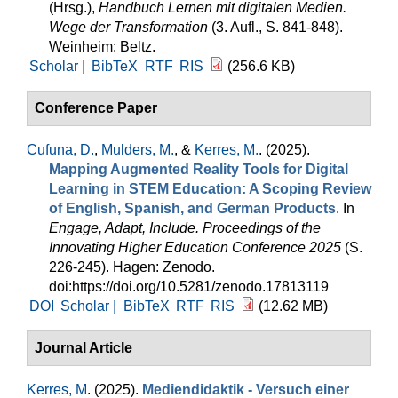
(Hrsg.)
,
Handbuch Lernen mit digitalen Medien.
Wege der Transformation
(3. Aufl., S. 841-848).
Weinheim: Beltz.
Scholar |
BibTeX
RTF
RIS
(256.6 KB)
Conference Paper
Cufuna, D.
,
Mulders, M.
, &
Kerres, M.
. (2025).
Mapping Augmented Reality Tools for Digital
Learning in STEM Education: A Scoping Review
of English, Spanish, and German Products
. In
Engage, Adapt, Include. Proceedings of the
Innovating Higher Education Conference 2025
(S.
226-245). Hagen: Zenodo.
doi:https://doi.org/10.5281/zenodo.17813119
DOI
Scholar |
BibTeX
RTF
RIS
(12.62 MB)
Journal Article
Kerres, M
. (2025).
Mediendidaktik - Versuch einer