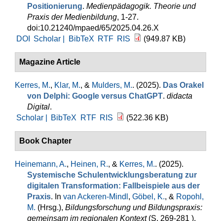
Positionierung
.
Medienpädagogik. Theorie und
Praxis der Medienbildung
, 1-27.
doi:10.21240/mpaed/65/2025.04.26.X
DOI
Scholar |
BibTeX
RTF
RIS
(949.87 KB)
Magazine Article
Kerres, M.
,
Klar, M.
, &
Mulders, M.
. (2025).
Das Orakel
von Delphi: Google versus ChatGPT
.
didacta
Digital
.
Scholar |
BibTeX
RTF
RIS
(522.36 KB)
Book Chapter
Heinemann, A.
,
Heinen, R.
, &
Kerres, M.
. (2025).
Systemische Schulentwicklungsberatung zur
digitalen Transformation: Fallbeispiele aus der
Praxis
. In
van Ackeren-Mindl
,
Göbel, K.
, &
Ropohl,
M.
(Hrsg.)
,
Bildungsforschung und Bildungspraxis:
gemeinsam im regionalen Kontext
(S. 269-281 ).