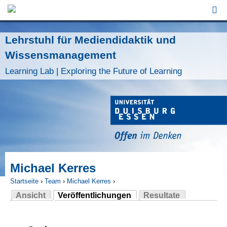
Jump to Navigation
Lehrstuhl für Mediendidaktik und
Wissensmanagement
Learning Lab | Exploring the Future of Learning
Michael Kerres
Startseite
›
Team
›
Michael Kerres
›
Ansicht
Veröffentlichungen
Resultate
Sie sind hier
(aktiver Reiter)
Haupt-Reiter