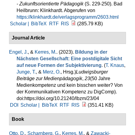
- Zukunftsorientierte Pädagogik
(S. 229-250). Bad
Heilbrunn: Klinkhardt. Abgerufen von
https://klinkhardt.de/verlagsprogramm/2603.html
Scholar |
BibTeX
RTF
RIS
(285.79 KB)
Journal Article
Engel, J.
, &
Kerres, M.
. (2023).
Bildung in der
Nächsten Gesellschaft: Eine postdigitale Sicht
auf neue Formen der Subjektivierung
. (
T. Knaus
,
Junge, T.
, &
Merz, O.
, Hrsg.
)
Ludwigsburger
Beiträge zur Medienpädagogik
,
23
(50 Jahre
Medienkompetenz und kein bisschen weiter? Von
der Kommunikativen Kompetenz zu DigComp).
doi:https://doi.org/10.21240/lbzm/23/04
DOI
Scholar |
BibTeX
RTF
RIS
(351.41 KB)
Book
Otto, D.
,
Scharnberg, G.
,
Kerres, M.
, &
Zawacki-