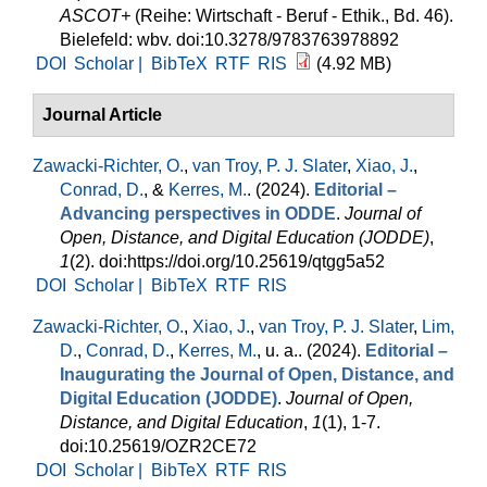
ASCOT+
(Reihe: Wirtschaft - Beruf - Ethik., Bd. 46).
Bielefeld: wbv. doi:10.3278/9783763978892
DOI
Scholar |
BibTeX
RTF
RIS
(4.92 MB)
Journal Article
Zawacki-Richter, O.
,
van Troy, P. J. Slater
,
Xiao, J.
,
Conrad, D.
, &
Kerres, M.
. (2024).
Editorial –
Advancing perspectives in ODDE
.
Journal of
Open, Distance, and Digital Education (JODDE)
,
1
(2). doi:https://doi.org/10.25619/qtgg5a52
DOI
Scholar |
BibTeX
RTF
RIS
Zawacki-Richter, O.
,
Xiao, J.
,
van Troy, P. J. Slater
,
Lim,
D.
,
Conrad, D.
,
Kerres, M.
, u. a.
. (2024).
Editorial –
Inaugurating the Journal of Open, Distance, and
Digital Education (JODDE)
.
Journal of Open,
Distance, and Digital Education
,
1
(1), 1-7.
doi:10.25619/OZR2CE72
DOI
Scholar |
BibTeX
RTF
RIS