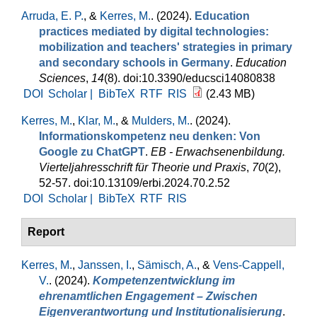
Arruda, E. P.
, &
Kerres, M.
. (2024).
Education
practices mediated by digital technologies:
mobilization and teachers' strategies in primary
and secondary schools in Germany
.
Education
Sciences
,
14
(8). doi:10.3390/educsci14080838
DOI
Scholar |
BibTeX
RTF
RIS
(2.43 MB)
Kerres, M.
,
Klar, M.
, &
Mulders, M.
. (2024).
Informationskompetenz neu denken: Von
Google zu ChatGPT
.
EB - Erwachsenenbildung.
Vierteljahresschrift für Theorie und Praxis
,
70
(2),
52-57. doi:10.13109/erbi.2024.70.2.52
DOI
Scholar |
BibTeX
RTF
RIS
Report
Kerres, M.
,
Janssen, I.
,
Sämisch, A.
, &
Vens-Cappell,
V.
. (2024).
Kompetenzentwicklung im
ehrenamtlichen Engagement – Zwischen
Eigenverantwortung und Institutionalisierung
.