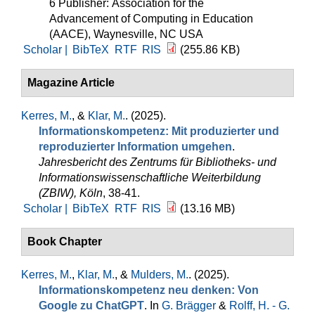
6 Publisher: Association for the
Advancement of Computing in Education
(AACE), Waynesville, NC USA
Scholar |
BibTeX
RTF
RIS
(255.86 KB)
Magazine Article
Kerres, M.
, &
Klar, M.
. (2025).
Informationskompetenz: Mit produzierter und
reproduzierter Information umgehen
.
Jahresbericht des Zentrums für Bibliotheks- und
Informationswissenschaftliche Weiterbildung
(ZBIW), Köln
, 38-41.
Scholar |
BibTeX
RTF
RIS
(13.16 MB)
Book Chapter
Kerres, M.
,
Klar, M.
, &
Mulders, M.
. (2025).
Informationskompetenz neu denken: Von
Google zu ChatGPT
. In
G. Brägger
&
Rolff, H. - G.