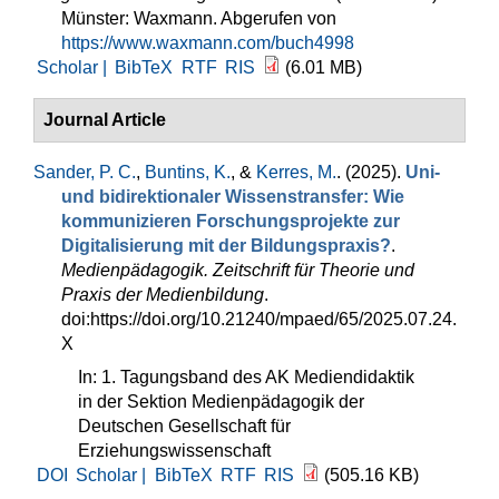
Münster: Waxmann. Abgerufen von
https://www.waxmann.com/buch4998
Scholar |
BibTeX
RTF
RIS
(6.01 MB)
Journal Article
Sander, P. C.
,
Buntins, K.
, &
Kerres, M.
. (2025).
Uni-
und bidirektionaler Wissenstransfer: Wie
kommunizieren Forschungsprojekte zur
Digitalisierung mit der Bildungspraxis?
.
Medienpädagogik. Zeitschrift für Theorie und
Praxis der Medienbildung
.
doi:https://doi.org/10.21240/mpaed/65/2025.07.24.
X
In: 1. Tagungsband des AK Mediendidaktik
in der Sektion Medienpädagogik der
Deutschen Gesellschaft für
Erziehungswissenschaft
DOI
Scholar |
BibTeX
RTF
RIS
(505.16 KB)