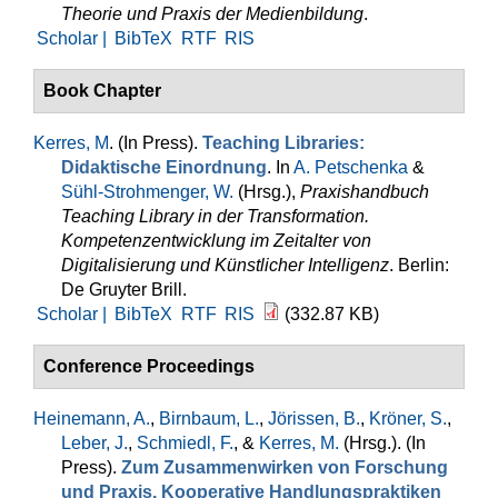
Theorie und Praxis der Medienbildung
.
Scholar |
BibTeX
RTF
RIS
Book Chapter
Kerres, M
. (In Press).
Teaching Libraries:
Didaktische Einordnung
. In
A. Petschenka
&
Sühl-Strohmenger, W.
(Hrsg.)
,
Praxishandbuch
Teaching Library in der Transformation.
Kompetenzentwicklung im Zeitalter von
Digitalisierung und Künstlicher Intelligenz
. Berlin:
De Gruyter Brill.
Scholar |
BibTeX
RTF
RIS
(332.87 KB)
Conference Proceedings
Heinemann, A.
,
Birnbaum, L.
,
Jörissen, B.
,
Kröner, S.
,
Leber, J.
,
Schmiedl, F.
, &
Kerres, M.
(Hrsg.)
. (In
Press).
Zum Zusammenwirken von Forschung
und Praxis. Kooperative Handlungspraktiken