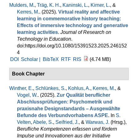
Mulders, M.
,
Träg, K. H.
,
Kaninski, L.
,
Kirner, L.
, &
Kerres, M.
. (2025).
Virtual reality and affective
learning in commemorative history teaching:
Effects of immersive technology and generative
learning activities
.
Journal of Research on
Technology in Education
.
doi:https://doi.org/10.1080/15391523.2025.246152
4
DOI
Scholar |
BibTeX
RTF
RIS
(4.74 MB)
Book Chapter
Winther, E.
,
Schlünkes, S.
,
Kohlus, A.
,
Kerres, M.
, &
Vogel, W.
. (2025).
Zur Qualität beruflicher
Abschlussprüfungen: Psychometrik und
praxisnahe Designstandards – Ausgewählte
Befunde des Verbundvorhabens ASPE
. In
S.
Velten
,
Abele, S.
,
Seifried, J.
, &
Warwas, J.
(Hrsg.)
,
Berufliche Kompetenzen erfassen und fördern
Impulse und Innovationen aus der Initiative