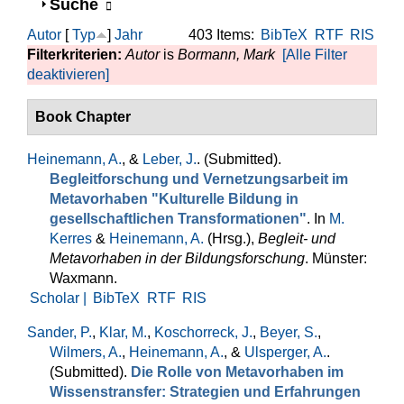
Anzeigen
Suche
Autor
[
Typ
]
Jahr
403 Items:
BibTeX
RTF
RIS
Filterkriterien:
Autor
is
Bormann, Mark
[Alle Filter
deaktivieren]
Book Chapter
Heinemann, A.
, &
Leber, J.
. (Submitted).
Begleitforschung und Vernetzungsarbeit im
Metavorhaben "Kulturelle Bildung in
gesellschaftlichen Transformationen"
. In
M.
Kerres
&
Heinemann, A.
(Hrsg.)
,
Begleit- und
Metavorhaben in der Bildungsforschung
. Münster:
Waxmann.
Scholar |
BibTeX
RTF
RIS
Sander, P.
,
Klar, M.
,
Koschorreck, J.
,
Beyer, S.
,
Wilmers, A.
,
Heinemann, A.
, &
Ulsperger, A.
.
(Submitted).
Die Rolle von Metavorhaben im
Wissenstransfer: Strategien und Erfahrungen