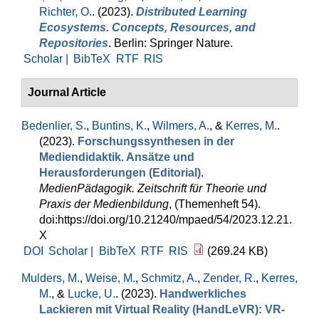
Richter, O.
. (2023).
Distributed Learning
Ecosystems. Concepts, Resources, and
Repositories
. Berlin: Springer Nature.
Scholar |
BibTeX
RTF
RIS
Journal Article
Bedenlier, S.
,
Buntins, K.
,
Wilmers, A.
, &
Kerres, M.
.
(2023).
Forschungssynthesen in der
Mediendidaktik. Ansätze und
Herausforderungen (Editorial)
.
MedienPädagogik. Zeitschrift für Theorie und
Praxis der Medienbildung
, (Themenheft 54).
doi:https://doi.org/10.21240/mpaed/54/2023.12.21.
X
DOI
Scholar |
BibTeX
RTF
RIS
(269.24 KB)
Mulders, M.
,
Weise, M.
,
Schmitz, A.
,
Zender, R.
,
Kerres,
M.
, &
Lucke, U.
. (2023).
Handwerkliches
Lackieren mit Virtual Reality (HandLeVR): VR-