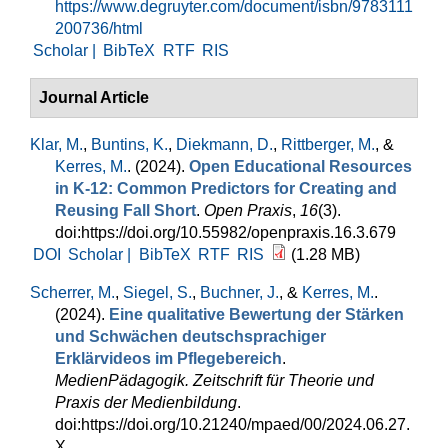
https://www.degruyter.com/document/isbn/9783111
200736/html
Scholar |
BibTeX
RTF
RIS
Journal Article
Klar, M.
,
Buntins, K.
,
Diekmann, D.
,
Rittberger, M.
, &
Kerres, M.
. (2024).
Open Educational Resources
in K-12: Common Predictors for Creating and
Reusing Fall Short
.
Open Praxis
,
16
(3).
doi:https://doi.org/10.55982/openpraxis.16.3.679
DOI
Scholar |
BibTeX
RTF
RIS
(1.28 MB)
Scherrer, M.
,
Siegel, S.
,
Buchner, J.
, &
Kerres, M.
.
(2024).
Eine qualitative Bewertung der Stärken
und Schwächen deutschsprachiger
Erklärvideos im Pflegebereich
.
MedienPädagogik. Zeitschrift für Theorie und
Praxis der Medienbildung
.
doi:https://doi.org/10.21240/mpaed/00/2024.06.27.
X