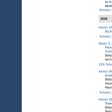
im K
Medi
Scholar |
2026
Kerres, M
Büch
Scholar |
Beyer, S.
Fors
Schlö
Bild
doi:
DOI
Scho
Kerres, M
in ei
Bildu
Hera
Wax
Scholar |
Kerres, M
Tran
Bildu
Beltz