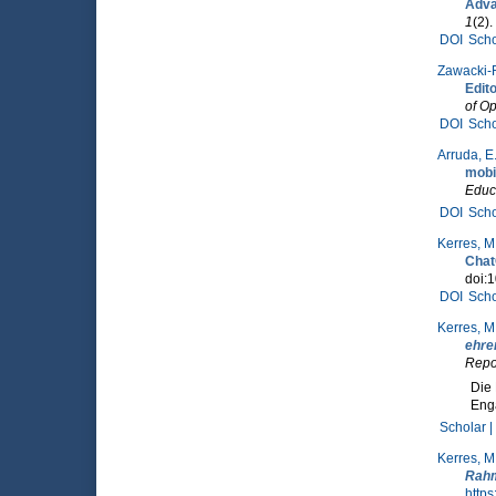
Adva
1
(2).
DOI
Scho
Zawacki-R
Edito
of Op
DOI
Scho
Arruda, E.
mobi
Educ
DOI
Scho
Kerres, M
Cha
doi:1
DOI
Scho
Kerres, M
ehre
Repo
Die 
Eng
Scholar |
Kerres, M
Rahm
https