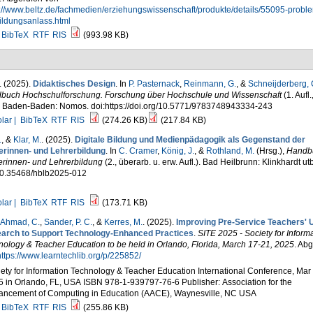
s://www.beltz.de/fachmedien/erziehungswissenschaft/produkte/details/55095-probl
ildungsanlass.html
BibTeX
RTF
RIS
(993.98 KB)
. (2025).
Didaktisches Design
. In
P. Pasternack
,
Reinmann, G.
, &
Schneijderberg, 
buch Hochschulforschung. Forschung über Hochschule und Wissenschaft
(1. Aufl.
. Baden-Baden: Nomos. doi:https://doi.org/10.5771/9783748943334-243
lar |
BibTeX
RTF
RIS
(274.26 KB)
(217.84 KB)
.
, &
Klar, M.
. (2025).
Digitale Bildung und Medienpädagogik als Gegenstand der
erinnen- und Lehrerbildung
. In
C. Cramer
,
König, J.
, &
Rothland, M.
(Hrsg.)
,
Handb
erinnen- und Lehrerbildung
(2., überarb. u. erw. Aufl.). Bad Heilbrunn: Klinkhardt utb
10.35468/hblb2025-012
lar |
BibTeX
RTF
RIS
(173.71 KB)
Ahmad, C.
,
Sander, P. C.
, &
Kerres, M.
. (2025).
Improving Pre-Service Teachers' 
arch to Support Technology-Enhanced Practices
.
SITE 2025 - Society for Inform
ology & Teacher Education to be held in Orlando, Florida, March 17-21, 2025
. Ab
ttps://www.learntechlib.org/p/225852/
ety for Information Technology & Teacher Education International Conference, Mar 
 in Orlando, FL, USA ISBN 978-1-939797-76-6 Publisher: Association for the
ancement of Computing in Education (AACE), Waynesville, NC USA
BibTeX
RTF
RIS
(255.86 KB)