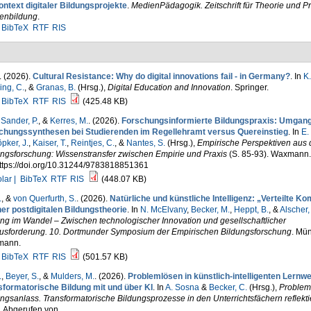
ontext digitaler Bildungsprojekte
.
MedienPädagogik. Zeitschrift für Theorie und Pr
enbildung
.
BibTeX
RTF
RIS
. (2026).
Cultural Resistance: Why do digital innovations fail - in Germany?
. In
K.
ing, C.
, &
Granas, B.
(Hrsg.)
,
Digital Education and Innovation
. Springer.
BibTeX
RTF
RIS
(425.48 KB)
,
Sander, P.
, &
Kerres, M.
. (2026).
Forschungsinformierte Bildungspraxis: Umgang
chungssynthesen bei Studierenden im Regellehramt versus Quereinstieg
. In
E.
pker, J.
,
Kaiser, T.
,
Reintjes, C.
, &
Nantes, S.
(Hrsg.)
,
Empirische Perspektiven aus 
ungsforschung: Wissenstransfer zwischen Empirie und Praxis
(S. 85-93). Waxmann.
https://doi.org/10.31244/9783818851361
lar |
BibTeX
RTF
RIS
(448.07 KB)
.
, &
von Querfurth, S.
. (2026).
Natürliche und künstliche Intelligenz: „Verteilte K
ner postdigitalen Bildungstheorie
. In
N. McElvany
,
Becker, M.
,
Heppt, B.
, &
Alscher, 
ng im Wandel – Zwischen technologischer Innovation und gesellschaftlicher
usforderung. 10. Dortmunder Symposium der Empirischen Bildungsforschung
. Mün
mann.
BibTeX
RTF
RIS
(501.57 KB)
.
,
Beyer, S.
, &
Mulders, M.
. (2026).
Problemlösen in künstlich-intelligenten Lernwe
sformatorische Bildung mit und über KI
. In
A. Sosna
&
Becker, C.
(Hrsg.)
,
Problem
ngsanlass. Transformatorische Bildungsprozesse in den Unterrichtsfächern reflekt
. Abgerufen von