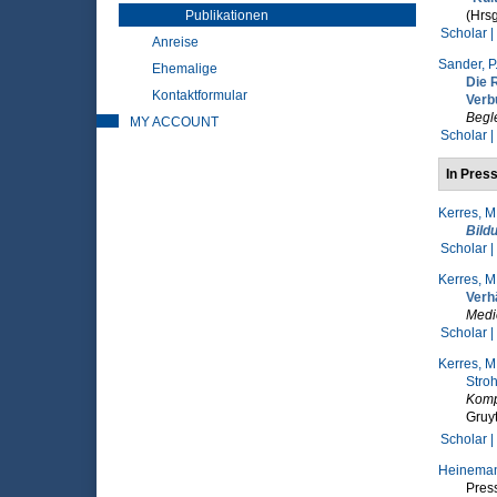
Publikationen
(Hrsg
Scholar |
Anreise
Sander, P
Ehemalige
Die 
Kontaktformular
Verb
Begl
MY ACCOUNT
Scholar |
In Pres
Kerres, M
Bild
Scholar |
Kerres, M
Verh
Medie
Scholar |
Kerres, M
Stro
Kompe
Gruyt
Scholar |
Heineman
Pres