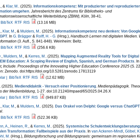
.
, &
Klar, M.
. (2025).
Informationskompetenz: Mit produzierter und reproduzierter
rmation umgehen
.
Jahresbericht des Zentrums für Bibliotheks- und
mationswissenschaftliche Weiterbildung (ZBIW), Köln
, 38-41.
BibTeX
RTF
RIS
(13.16 MB)
.
,
Klar, M.
, &
Mulders, M.
. (2025).
Informationskompetenz neu denken: Von Google
tGPT
. In
G. Brägger
&
Rolff, H. - G.
(Hrsg.)
,
Handbuch Lernen mit digitalen Medien.
sformation
(3. Aufl., S. 841-848). Weinheim: Beltz.
BibTeX
RTF
RIS
(256.6 KB)
.
,
Mulders, M.
, &
Kerres, M.
. (2025).
Mapping Augmented Reality Tools for Digital
TEM Education: A Scoping Review of English, Spanish, and German Products
. I
, Include. Proceedings of the Innovating Higher Education Conference 2025
(S. 22
n: Zenodo. doi:https://doi.org/10.5281/zenodo.17813119
lar |
BibTeX
RTF
RIS
(12.62 MB)
. (2025).
Mediendidaktik - Versuch einer Positionierung
.
Medienpädagogik. Theor
is der Medienbildung
, 1-27. doi:10.21240/mpaed/65/2025.04.26.X
lar |
BibTeX
RTF
RIS
(949.87 KB)
.
,
Klar, M.
, &
Mulders, M.
. (2025).
Das Orakel von Delphi: Google versus ChatGPT
al
.
BibTeX
RTF
RIS
(522.36 KB)
n, A.
,
Heinen, R.
, &
Kerres, M.
. (2025).
Systemische Schulentwicklungsberatung
alen Transformation: Fallbeispiele aus der Praxis
. In
van Ackeren-Mindl
,
Göbel, K
hl, M.
(Hrsg.)
,
Bildungsforschung und Bildungspraxis: gemeinsam im regionalen K