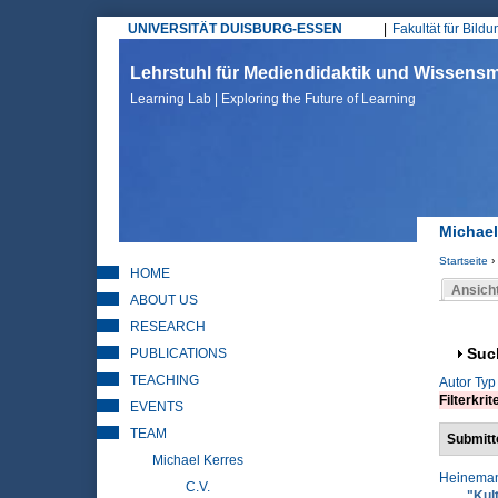
UNIVERSITÄT DUISBURG-ESSEN
Fakultät für Bild
Hauptmenü
Lehrstuhl für Mediendidaktik und Wissen
Learning Lab | Exploring the Future of Learning
Michael
Startseite
›
HOME
Sie sin
Ansich
ABOUT US
Haupt
RESEARCH
PUBLICATIONS
Anz
Suc
TEACHING
Autor
Typ
Filterkrit
EVENTS
TEAM
Submitt
Michael Kerres
Heineman
C.V.
"Kul