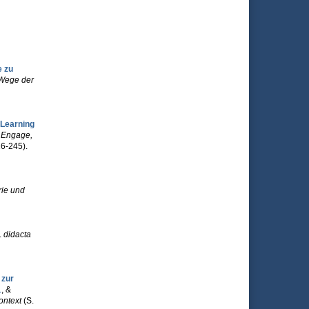
 zu
 Wege der
 Learning
n
Engage,
6-245).
ie und
.
didacta
 zur
.
, &
ontext
(S.