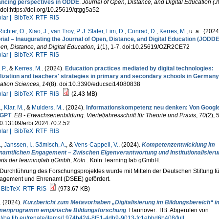
ncing perspectives in ODDE
.
Journal of Open, Distance, and Digital Education 
 doi:https://doi.org/10.25619/qtgg5a52
lar |
BibTeX
RTF
RIS
ichter, O.
,
Xiao, J.
,
van Troy, P. J. Slater
,
Lim, D.
,
Conrad, D.
,
Kerres, M.
, u. a.
. (2024
rial – Inaugurating the Journal of Open, Distance, and Digital Education (JODDE
en, Distance, and Digital Education
,
1
(1), 1-7. doi:10.25619/OZR2CE72
lar |
BibTeX
RTF
RIS
 P.
, &
Kerres, M.
. (2024).
Education practices mediated by digital technologies:
lization and teachers' strategies in primary and secondary schools in Germany
ation Sciences
,
14
(8). doi:10.3390/educsci14080838
lar |
BibTeX
RTF
RIS
(2.43 MB)
.
,
Klar, M.
, &
Mulders, M.
. (2024).
Informationskompetenz neu denken: Von Google
tGPT
.
EB - Erwachsenenbildung. Vierteljahresschrift für Theorie und Praxis
,
70
(2), 
0.13109/erbi.2024.70.2.52
lar |
BibTeX
RTF
RIS
.
,
Janssen, I.
,
Sämisch, A.
, &
Vens-Cappell, V.
. (2024).
Kompetenzentwicklung im
namtlichen Engagement – Zwischen Eigenverantwortung und Institutionalisieru
rts der learninglab gGmbh, Köln
. Köln: learning lab gGmbH.
Durchführung des Forschungsprojektes wurde mit Mitteln der Deutschen Stiftung fü
agement und Ehrenamt (DSEE) gefördert.
BibTeX
RTF
RIS
(973.67 KB)
. (2024).
Kurzbericht zum Metavorhaben „Digitalisierung im Bildungsbereich“ i
enprogramm empirische Bildungsforschung
. Hannover: TIB. Abgerufen von
://oa.tib.eu/renate/items/1974b424-8f51-4db9-9013-fc1ebbd6b408/full