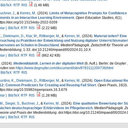
BibTeX
RTF
RIS
(1.46 MB)
uchner, J.
, &
Kerres, M.
. (2024).
Limits of Metacognitive Prompts for Confidence
ments in an Interactive Learning Environment
.
Open Education Studies
,
6
(1).
ttps://doi.org/10.1515/edu-2022-0209
lar |
BibTeX
RTF
RIS
(2.22 MB)
.
,
Diekmann, D.
,
Klar, M.
,
Rittberger, M.
, &
Kerres, M.
. (2024).
Material teilen? Eine
rsuchung zu Praktiken der Entwicklung und Nutzung digitaler Unterrichtsmateri
personen an Schulen in Deutschland
.
MedienPädagogik. Zeitschrift für Theorie u
Medienbildung
, 1-33. doi:10.21240/mpaed/00/2024.01.10.X
lar |
BibTeX
RTF
RIS
(862.42 KB)
. (2024).
Mediendidaktik. Lernen in der digitalen Welt
(6. Aufl.). Berlin: de Gruyter .
rufen von
https://www.degruyter.com/document/isbn/9783111200736/html
BibTeX
RTF
RIS
untins, K.
,
Diekmann, D.
,
Rittberger, M.
, &
Kerres, M.
. (2024).
Open Educational R
-12: Common Predictors for Creating and Reusing Fall Short
.
Open Praxis
,
16
(3).
ttps://doi.org/10.55982/openpraxis.16.3.679
lar |
BibTeX
RTF
RIS
(1.28 MB)
 M.
,
Siegel, S.
,
Buchner, J.
, &
Kerres, M.
. (2024).
Eine qualitative Bewertung der S
ächen deutschsprachiger Erklärvideos im Pflegebereich
.
MedienPädagogik. Zeit
heorie und Praxis der Medienbildung
. doi:https://doi.org/10.21240/mpaed/00/2024.
lar |
BibTeX
RTF
RIS