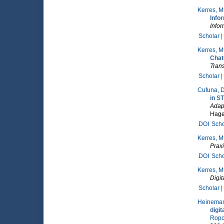
Kerres, M
Info
Infor
Scholar |
Kerres, M
Cha
Tran
Scholar |
Cufuna, D
in S
Adapt
Hage
DOI
Scho
Kerres, M
Prax
DOI
Scho
Kerres, M
Digit
Scholar |
Heineman
digit
Ropo