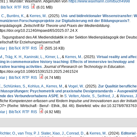
281 ). Münster: Waxmann. Abgerufen von
https://www.waxmann.com/buch4998
BibTeX
RTF
RIS
(6.01 MB)
 C.
,
Buntins, K.
, &
Kerres, M.
. (2025).
Uni- und bidirektionaler Wissenstransfer: W
unizieren Forschungsprojekte zur Digitalisierung mit der Bildungspraxis?
.
npädagogik. Zeitschrift für Theorie und Praxis der Medienbildung
.
ttps://doi.org/10.21240/mpaed/65/2025.07.24.X
1. Tagungsband des AK Mediendidaktik in der Sektion Medienpädagogik der Deuts
llschaft für Erziehungswissenschaft
lar |
BibTeX
RTF
RIS
(505.16 KB)
M.
,
Träg, K. H.
,
Kaninski, L.
,
Kirner, L.
, &
Kerres, M.
. (2025).
Virtual reality and affec
ning in commemorative history teaching: Effects of immersive technology and
ative learning activities
.
Journal of Research on Technology in Education
.
https://doi.org/10.1080/15391523.2025.2461524
lar |
BibTeX
RTF
RIS
(4.74 MB)
.
,
Schlünkes, S.
,
Kohlus, A.
,
Kerres, M.
, &
Vogel, W.
. (2025).
Zur Qualität berufliche
hlussprüfungen: Psychometrik und praxisnahe Designstandards – Ausgewähl
nde des Verbundvorhabens ASPE
. In
S. Velten
,
Abele, S.
,
Seifried, J.
, &
Warwas, J
liche Kompetenzen erfassen und fördern Impulse und Innovationen aus der Initiati
OT+
(Reihe: Wirtschaft - Beruf - Ethik., Bd. 46). Bielefeld: wbv. doi:10.3278/97837
lar |
BibTeX
RTF
RIS
(4.92 MB)
ichter, O.
,
van Troy, P. J. Slater
,
Xiao, J.
,
Conrad, D.
, &
Kerres, M.
. (2024).
Editorial 