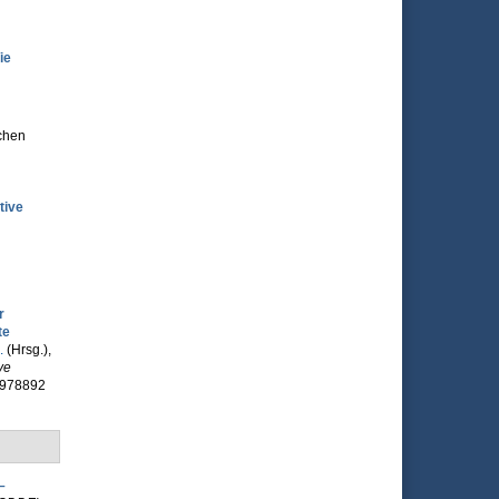
ie
chen
tive
r
te
.
(Hrsg.)
,
ve
63978892
–