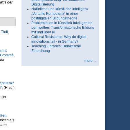
axis der
Digitalisierung
Natürliche und künstliche Intelligenz:
„Verteilte Kompetenz“ in einer
postdigitalen Bildungstheorie
Problemlösen in künstlich-intelligenten
Lernwelten: Transformatorische Bildung
 Tödt
,
mit und über KI
Cultural Resistance: Why do digital
innovations fail - in Germany?
Teaching Libraries: Didaktische
 mit
Einordnung
 Grommé
,
der
more ...
ompetenz“
P.
(Hrsg.)
,
ster:
lten:
lösen als
ieren
.