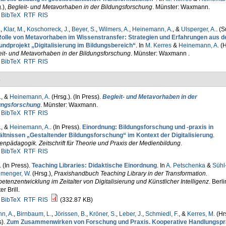
.)
,
Begleit- und Metavorhaben in der Bildungsforschung
. Münster: Waxmann.
BibTeX
RTF
RIS
.
,
Klar, M.
,
Koschorreck, J.
,
Beyer, S.
,
Wilmers, A.
,
Heinemann, A.
, &
Ulsperger, A.
. (
Rolle von Metavorhaben im Wissenstransfer: Strategien und Erfahrungen aus 
undprojekt „Digitalisierung im Bildungsbereich“
. In
M. Kerres
&
Heinemann, A.
(H
eit- und Metavorhaben in der Bildungsforschung
. Münster: Waxmann .
BibTeX
RTF
RIS
s
.
, &
Heinemann, A.
(Hrsg.)
. (In Press).
Begleit- und Metavorhaben in der
ungsforschung
. Münster: Waxmann.
BibTeX
RTF
RIS
.
, &
Heinemann, A.
. (In Press).
Einordnung: Bildungsforschung und -praxis in
ältnissen „Gestaltender Bildungsforschung“ im Kontext der Digitalisierung
.
npädagogik. Zeitschrift für Theorie und Praxis der Medienbildung
.
BibTeX
RTF
RIS
. (In Press).
Teaching Libraries: Didaktische Einordnung
. In
A. Petschenka
&
Sühl
hmenger, W.
(Hrsg.)
,
Praxishandbuch Teaching Library in der Transformation.
tenzentwicklung im Zeitalter von Digitalisierung und Künstlicher Intelligenz
. Berl
er Brill.
BibTeX
RTF
RIS
(332.87 KB)
n, A.
,
Birnbaum, L.
,
Jörissen, B.
,
Kröner, S.
,
Leber, J.
,
Schmiedl, F.
, &
Kerres, M.
(Hr
s).
Zum Zusammenwirken von Forschung und Praxis. Kooperative Handlungspr