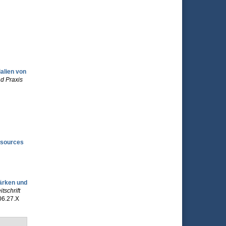
alien von
nd Praxis
esources
tärken und
schrift
06.27.X