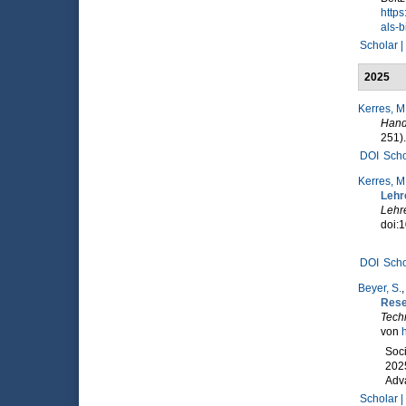
http
als-b
Scholar |
2025
Kerres, M
Hand
251)
DOI
Scho
Kerres, M
Lehr
Lehr
doi:
DOI
Scho
Beyer, S.
,
Rese
Techn
von
h
Soci
2025
Adv
Scholar |