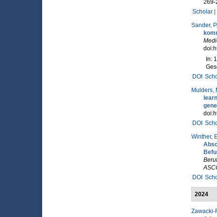
269-
Scholar |
Sander, P.
komm
Medie
doi:h
In: 
Gese
DOI
Scho
Mulders, 
lear
gener
doi:
DOI
Scho
Winther, E
Absc
Befu
Beruf
ASC
DOI
Scho
2024
Zawacki-R