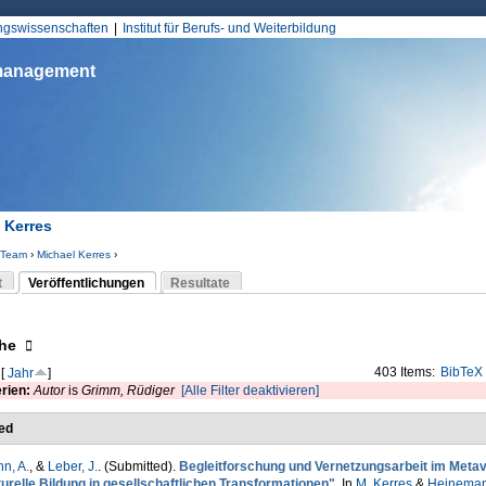
Jump to Navigation
ungswissenschaften
Institut für Berufs- und Weiterbildung
smanagement
 Kerres
Team
›
Michael Kerres
›
d hier
t
Veröffentlichungen
Resultate
(aktiver Reiter)
-Reiter
eigen
he
403 Items:
BibTeX
[
Jahr
]
erien:
Autor
is
Grimm, Rüdiger
[Alle Filter deaktivieren]
ed
n, A.
, &
Leber, J.
. (Submitted).
Begleitforschung und Vernetzungsarbeit im Meta
turelle Bildung in gesellschaftlichen Transformationen"
. In
M. Kerres
&
Heineman