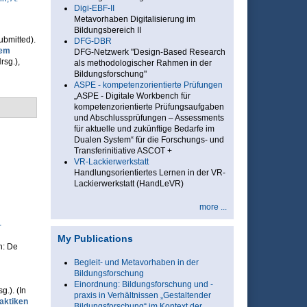
Digi-EBF-II
Metavorhaben Digitalisierung im
Bildungsbereich II
Submitted).
DFG-DBR
dem
DFG-Netzwerk "Design-Based Research
rsg.)
,
als methodologischer Rahmen in der
Bildungsforschung"
ASPE - kompetenzorientierte Prüfungen
„ASPE - Digitale Workbench für
kompetenzorientierte Prüfungsaufgaben
und Abschlussprüfungen – Assessments
für aktuelle und zukünftige Bedarfe im
Dualen System“ für die Forschungs- und
Transferinitiative ASCOT +
VR-Lackierwerkstatt
Handlungsorientiertes Lernen in der VR-
Lackierwerkstatt (HandLeVR)
more ...
-
My Publications
in: De
Begleit- und Metavorhaben in der
Bildungsforschung
Einordnung: Bildungsforschung und -
sg.)
. (In
praxis in Verhältnissen „Gestaltender
aktiken
Bildungsforschung“ im Kontext der