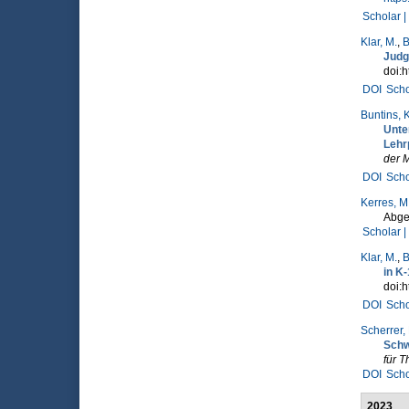
Scholar |
Klar, M.
,
B
Judg
doi:h
DOI
Scho
Buntins, K
Unte
Lehr
der 
DOI
Scho
Kerres, M
Abge
Scholar |
Klar, M.
,
B
in K
doi:h
DOI
Scho
Scherrer,
Schw
für T
DOI
Scho
2023