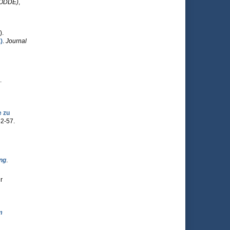
(JODDE)
,
).
)
.
Journal
.
 zu
52-57.
ng
.
r
m