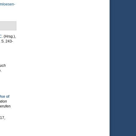
emloesen-
C.
(Hrsg.)
,
, S. 243-
uch
.
Use of
ation
gerufen
17,