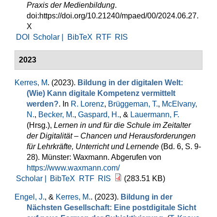
Praxis der Medienbildung
.
doi:https://doi.org/10.21240/mpaed/00/2024.06.27.
X
DOI
Scholar |
BibTeX
RTF
RIS
2023
Kerres, M
. (2023).
Bildung in der digitalen Welt:
(Wie) Kann digitale Kompetenz vermittelt
werden?
. In
R. Lorenz
,
Brüggeman, T.
,
McElvany,
N.
,
Becker, M.
,
Gaspard, H.
, &
Lauermann, F.
(Hrsg.)
,
Lernen in und für die Schule im Zeitalter
der Digitalität – Chancen und Herausforderungen
für Lehrkräfte, Unterricht und Lernende
(Bd. 6, S. 9-
28). Münster: Waxmann. Abgerufen von
https://www.waxmann.com/
Scholar |
BibTeX
RTF
RIS
(283.51 KB)
Engel, J.
, &
Kerres, M.
. (2023).
Bildung in der
Nächsten Gesellschaft: Eine postdigitale Sicht