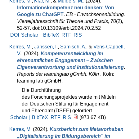
Kerres, M.
,
Klar, M.
, &
Mulders, M.
. (2024).
Informationskompetenz neu denken: Von
Google zu ChatGPT
.
EB - Erwachsenenbildung.
Vierteljahresschrift für Theorie und Praxis
,
70
(2),
52-57. doi:10.13109/erbi.2024.70.2.52
DOI
Scholar |
BibTeX
RTF
RIS
Kerres, M.
,
Janssen, I.
,
Sämisch, A.
, &
Vens-Cappell,
V.
. (2024).
Kompetenzentwicklung im
ehrenamtlichen Engagement – Zwischen
Eigenverantwortung und Institutionalisierung
.
Reports der learninglab gGmbh, Köln
. Köln:
learning lab gGmbH.
Die Durchführung
des Forschungsprojektes wurde mit Mitteln
der Deutschen Stiftung für Engagement
und Ehrenamt (DSEE) gefördert.
Scholar |
BibTeX
RTF
RIS
(973.67 KB)
Kerres, M
. (2024).
Kurzbericht zum Metavorhaben
„Digitalisierung im Bildungsbereich“ im