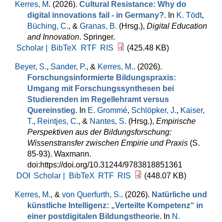
Kerres, M
. (2026).
Cultural Resistance: Why do
digital innovations fail - in Germany?
. In
K. Tödt
,
Büching, C.
, &
Granas, B.
(Hrsg.)
,
Digital Education
and Innovation
. Springer.
Scholar |
BibTeX
RTF
RIS
(425.48 KB)
Beyer, S.
,
Sander, P.
, &
Kerres, M.
. (2026).
Forschungsinformierte Bildungspraxis:
Umgang mit Forschungssynthesen bei
Studierenden im Regellehramt versus
Quereinstieg
. In
E. Grommé
,
Schlöpker, J.
,
Kaiser,
T.
,
Reintjes, C.
, &
Nantes, S.
(Hrsg.)
,
Empirische
Perspektiven aus der Bildungsforschung:
Wissenstransfer zwischen Empirie und Praxis
(S.
85-93). Waxmann.
doi:https://doi.org/10.31244/9783818851361
DOI
Scholar |
BibTeX
RTF
RIS
(448.07 KB)
Kerres, M.
, &
von Querfurth, S.
. (2026).
Natürliche und
künstliche Intelligenz: „Verteilte Kompetenz“ in
einer postdigitalen Bildungstheorie
. In
N.