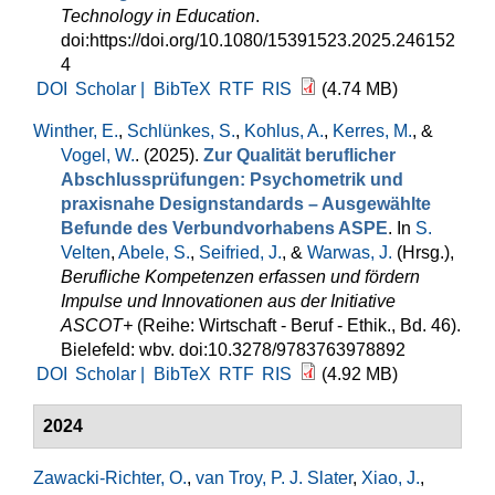
Technology in Education
.
doi:https://doi.org/10.1080/15391523.2025.246152
4
DOI
Scholar |
BibTeX
RTF
RIS
(4.74 MB)
Winther, E.
,
Schlünkes, S.
,
Kohlus, A.
,
Kerres, M.
, &
Vogel, W.
. (2025).
Zur Qualität beruflicher
Abschlussprüfungen: Psychometrik und
praxisnahe Designstandards – Ausgewählte
Befunde des Verbundvorhabens ASPE
. In
S.
Velten
,
Abele, S.
,
Seifried, J.
, &
Warwas, J.
(Hrsg.)
,
Berufliche Kompetenzen erfassen und fördern
Impulse und Innovationen aus der Initiative
ASCOT+
(Reihe: Wirtschaft - Beruf - Ethik., Bd. 46).
Bielefeld: wbv. doi:10.3278/9783763978892
DOI
Scholar |
BibTeX
RTF
RIS
(4.92 MB)
2024
Zawacki-Richter, O.
,
van Troy, P. J. Slater
,
Xiao, J.
,