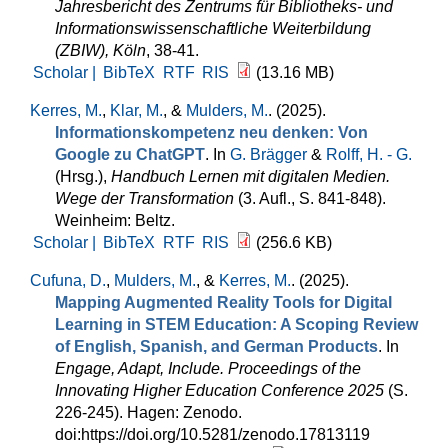
Jahresbericht des Zentrums für Bibliotheks- und
Informationswissenschaftliche Weiterbildung
(ZBIW), Köln
, 38-41.
Scholar |
BibTeX
RTF
RIS
(13.16 MB)
Kerres, M.
,
Klar, M.
, &
Mulders, M.
. (2025).
Informationskompetenz neu denken: Von
Google zu ChatGPT
. In
G. Brägger
&
Rolff, H. - G.
(Hrsg.)
,
Handbuch Lernen mit digitalen Medien.
Wege der Transformation
(3. Aufl., S. 841-848).
Weinheim: Beltz.
Scholar |
BibTeX
RTF
RIS
(256.6 KB)
Cufuna, D.
,
Mulders, M.
, &
Kerres, M.
. (2025).
Mapping Augmented Reality Tools for Digital
Learning in STEM Education: A Scoping Review
of English, Spanish, and German Products
. In
Engage, Adapt, Include. Proceedings of the
Innovating Higher Education Conference 2025
(S.
226-245). Hagen: Zenodo.
doi:https://doi.org/10.5281/zenodo.17813119