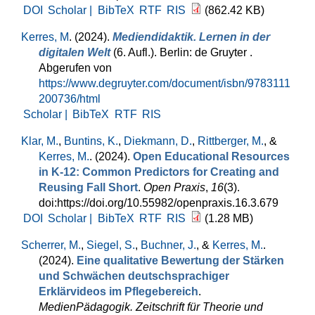
DOI
Scholar |
BibTeX
RTF
RIS
(862.42 KB)
Kerres, M
. (2024).
Mediendidaktik. Lernen in der
digitalen Welt
(6. Aufl.). Berlin: de Gruyter .
Abgerufen von
https://www.degruyter.com/document/isbn/9783111
200736/html
Scholar |
BibTeX
RTF
RIS
Klar, M.
,
Buntins, K.
,
Diekmann, D.
,
Rittberger, M.
, &
Kerres, M.
. (2024).
Open Educational Resources
in K-12: Common Predictors for Creating and
Reusing Fall Short
.
Open Praxis
,
16
(3).
doi:https://doi.org/10.55982/openpraxis.16.3.679
DOI
Scholar |
BibTeX
RTF
RIS
(1.28 MB)
Scherrer, M.
,
Siegel, S.
,
Buchner, J.
, &
Kerres, M.
.
(2024).
Eine qualitative Bewertung der Stärken
und Schwächen deutschsprachiger
Erklärvideos im Pflegebereich
.
MedienPädagogik. Zeitschrift für Theorie und