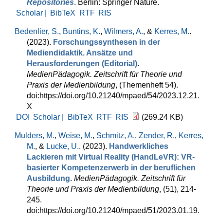
Repositories
. Berlin: Springer Nature.
Scholar |
BibTeX
RTF
RIS
Bedenlier, S.
,
Buntins, K.
,
Wilmers, A.
, &
Kerres, M.
.
(2023).
Forschungssynthesen in der
Mediendidaktik. Ansätze und
Herausforderungen (Editorial)
.
MedienPädagogik. Zeitschrift für Theorie und
Praxis der Medienbildung
, (Themenheft 54).
doi:https://doi.org/10.21240/mpaed/54/2023.12.21.
X
DOI
Scholar |
BibTeX
RTF
RIS
(269.24 KB)
Mulders, M.
,
Weise, M.
,
Schmitz, A.
,
Zender, R.
,
Kerres,
M.
, &
Lucke, U.
. (2023).
Handwerkliches
Lackieren mit Virtual Reality (HandLeVR): VR-
basierter Kompetenzerwerb in der beruflichen
Ausbildung
.
MedienPädagogik. Zeitschrift für
Theorie und Praxis der Medienbildung
, (51), 214-
245.
doi:https://doi.org/10.21240/mpaed/51/2023.01.19.