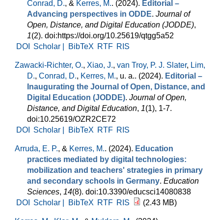
Conrad, D.
, &
Kerres, M.
. (2024).
Editorial –
Advancing perspectives in ODDE
.
Journal of
Open, Distance, and Digital Education (JODDE)
,
1
(2). doi:https://doi.org/10.25619/qtgg5a52
DOI
Scholar |
BibTeX
RTF
RIS
Zawacki-Richter, O.
,
Xiao, J.
,
van Troy, P. J. Slater
,
Lim,
D.
,
Conrad, D.
,
Kerres, M.
, u. a.
. (2024).
Editorial –
Inaugurating the Journal of Open, Distance, and
Digital Education (JODDE)
.
Journal of Open,
Distance, and Digital Education
,
1
(1), 1-7.
doi:10.25619/OZR2CE72
DOI
Scholar |
BibTeX
RTF
RIS
Arruda, E. P.
, &
Kerres, M.
. (2024).
Education
practices mediated by digital technologies:
mobilization and teachers' strategies in primary
and secondary schools in Germany
.
Education
Sciences
,
14
(8). doi:10.3390/educsci14080838
DOI
Scholar |
BibTeX
RTF
RIS
(2.43 MB)