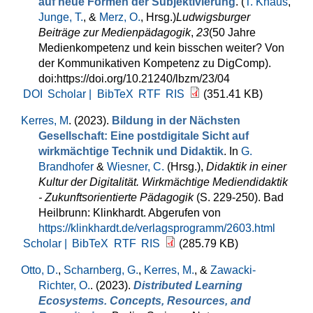
auf neue Formen der Subjektivierung
. (
T. Knaus
,
Junge, T.
, &
Merz, O.
, Hrsg.
)
Ludwigsburger
Beiträge zur Medienpädagogik
,
23
(50 Jahre
Medienkompetenz und kein bisschen weiter? Von
der Kommunikativen Kompetenz zu DigComp).
doi:https://doi.org/10.21240/lbzm/23/04
DOI
Scholar |
BibTeX
RTF
RIS
(351.41 KB)
Kerres, M
. (2023).
Bildung in der Nächsten
Gesellschaft: Eine postdigitale Sicht auf
wirkmächtige Technik und Didaktik
. In
G.
Brandhofer
&
Wiesner, C.
(Hrsg.)
,
Didaktik in einer
Kultur der Digitalität. Wirkmächtige Mediendidaktik
- Zukunftsorientierte Pädagogik
(S. 229-250). Bad
Heilbrunn: Klinkhardt. Abgerufen von
https://klinkhardt.de/verlagsprogramm/2603.html
Scholar |
BibTeX
RTF
RIS
(285.79 KB)
Otto, D.
,
Scharnberg, G.
,
Kerres, M.
, &
Zawacki-
Richter, O.
. (2023).
Distributed Learning
Ecosystems. Concepts, Resources, and