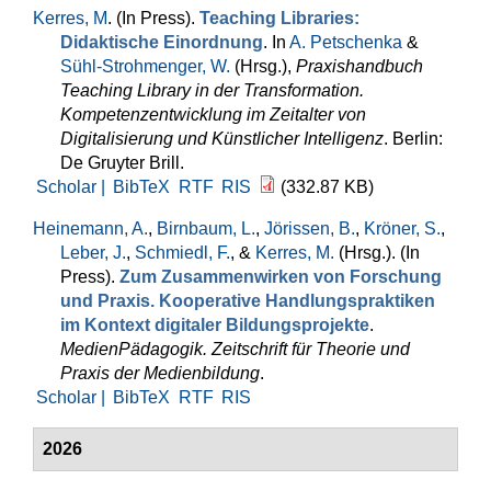
Kerres, M
. (In Press).
Teaching Libraries:
Didaktische Einordnung
. In
A. Petschenka
&
Sühl-Strohmenger, W.
(Hrsg.)
,
Praxishandbuch
Teaching Library in der Transformation.
Kompetenzentwicklung im Zeitalter von
Digitalisierung und Künstlicher Intelligenz
. Berlin:
De Gruyter Brill.
Scholar |
BibTeX
RTF
RIS
(332.87 KB)
Heinemann, A.
,
Birnbaum, L.
,
Jörissen, B.
,
Kröner, S.
,
Leber, J.
,
Schmiedl, F.
, &
Kerres, M.
(Hrsg.)
. (In
Press).
Zum Zusammenwirken von Forschung
und Praxis. Kooperative Handlungspraktiken
im Kontext digitaler Bildungsprojekte
.
MedienPädagogik. Zeitschrift für Theorie und
Praxis der Medienbildung
.
Scholar |
BibTeX
RTF
RIS
2026