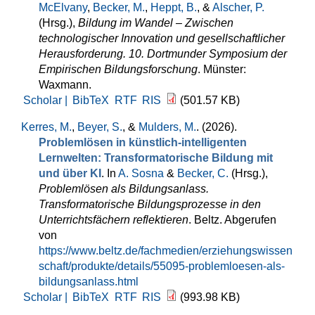
McElvany
,
Becker, M.
,
Heppt, B.
, &
Alscher, P.
(Hrsg.)
,
Bildung im Wandel – Zwischen
technologischer Innovation und gesellschaftlicher
Herausforderung. 10. Dortmunder Symposium der
Empirischen Bildungsforschung
. Münster:
Waxmann.
Scholar |
BibTeX
RTF
RIS
(501.57 KB)
Kerres, M.
,
Beyer, S.
, &
Mulders, M.
. (2026).
Problemlösen in künstlich-intelligenten
Lernwelten: Transformatorische Bildung mit
und über KI
. In
A. Sosna
&
Becker, C.
(Hrsg.)
,
Problemlösen als Bildungsanlass.
Transformatorische Bildungsprozesse in den
Unterrichtsfächern reflektieren
. Beltz. Abgerufen
von
https://www.beltz.de/fachmedien/erziehungswissen
schaft/produkte/details/55095-problemloesen-als-
bildungsanlass.html
Scholar |
BibTeX
RTF
RIS
(993.98 KB)