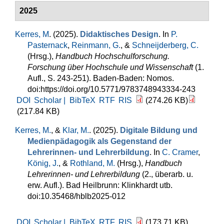
2025
Kerres, M
. (2025).
Didaktisches Design
. In
P.
Pasternack
,
Reinmann, G.
, &
Schneijderberg, C.
(Hrsg.)
,
Handbuch Hochschulforschung.
Forschung über Hochschule und Wissenschaft
(1.
Aufl., S. 243-251). Baden-Baden: Nomos.
doi:https://doi.org/10.5771/9783748943334-243
DOI
Scholar |
BibTeX
RTF
RIS
(274.26 KB)
(217.84 KB)
Kerres, M.
, &
Klar, M.
. (2025).
Digitale Bildung und
Medienpädagogik als Gegenstand der
Lehrerinnen- und Lehrerbildung
. In
C. Cramer
,
König, J.
, &
Rothland, M.
(Hrsg.)
,
Handbuch
Lehrerinnen- und Lehrerbildung
(2., überarb. u.
erw. Aufl.). Bad Heilbrunn: Klinkhardt utb.
doi:10.35468/hblb2025-012
DOI
Scholar |
BibTeX
RTF
RIS
(173.71 KB)