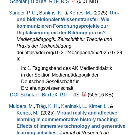
Scholar |
BibTeX
RTF
RIS
(6.01 MB)
Sander, P. C.
,
Buntins, K.
, &
Kerres, M.
. (2025).
Uni-
und bidirektionaler Wissenstransfer: Wie
kommunizieren Forschungsprojekte zur
Digitalisierung mit der Bildungspraxis?
.
Medienpädagogik. Zeitschrift für Theorie und
Praxis der Medienbildung
.
doi:https://doi.org/10.21240/mpaed/65/2025.07.24.
X
In: 1. Tagungsband des AK Mediendidaktik
in der Sektion Medienpädagogik der
Deutschen Gesellschaft für
Erziehungswissenschaft
DOI
Scholar |
BibTeX
RTF
RIS
(505.16 KB)
Mulders, M.
,
Träg, K. H.
,
Kaninski, L.
,
Kirner, L.
, &
Kerres, M.
. (2025).
Virtual reality and affective
learning in commemorative history teaching:
Effects of immersive technology and generative
learning activities
.
Journal of Research on