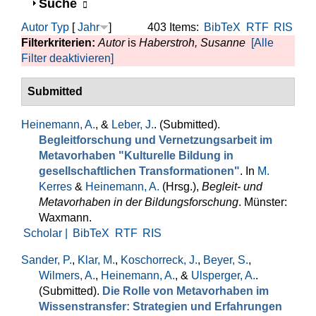
Anzeigen
Suche
Autor
Typ
[
Jahr
]
403 Items:
BibTeX
RTF
RIS
Filterkriterien:
Autor
is
Haberstroh, Susanne
[Alle
Filter deaktivieren]
Submitted
Heinemann, A.
, &
Leber, J.
. (Submitted).
Begleitforschung und Vernetzungsarbeit im
Metavorhaben "Kulturelle Bildung in
gesellschaftlichen Transformationen"
. In
M.
Kerres
&
Heinemann, A.
(Hrsg.)
,
Begleit- und
Metavorhaben in der Bildungsforschung
. Münster:
Waxmann.
Scholar |
BibTeX
RTF
RIS
Sander, P.
,
Klar, M.
,
Koschorreck, J.
,
Beyer, S.
,
Wilmers, A.
,
Heinemann, A.
, &
Ulsperger, A.
.
(Submitted).
Die Rolle von Metavorhaben im
Wissenstransfer: Strategien und Erfahrungen