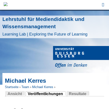
Jump to Navigation
Lehrstuhl für Mediendidaktik und
Wissensmanagement
Learning Lab | Exploring the Future of Learning
Michael Kerres
Startseite
›
Team
›
Michael Kerres
›
Ansicht
Veröffentlichungen
Resultate
Sie sind hier
(aktiver Reiter)
Haupt-Reiter