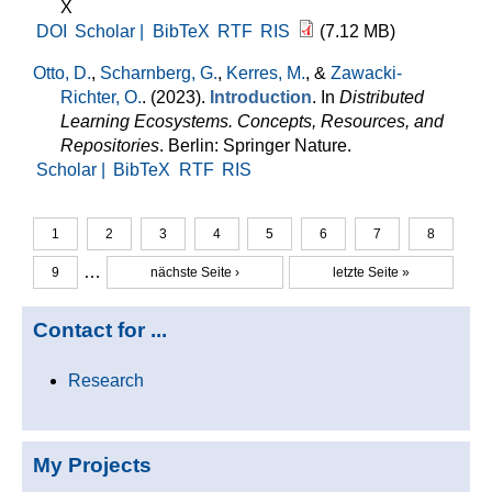
X
DOI
Scholar |
BibTeX
RTF
RIS
(7.12 MB)
Otto, D.
,
Scharnberg, G.
,
Kerres, M.
, &
Zawacki-
Richter, O.
. (2023).
Introduction
. In
Distributed
Learning Ecosystems. Concepts, Resources, and
Repositories
. Berlin: Springer Nature.
Scholar |
BibTeX
RTF
RIS
1
2
3
4
5
6
7
8
Seiten
…
9
nächste Seite ›
letzte Seite »
Contact for ...
Research
My Projects