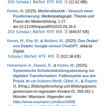
DOI
Scholar |
BibTeX
RTF
RIS
(12.62 MB)
Kerres, M
. (2025).
Mediendidaktik - Versuch einer
Positionierung
.
Medienpädagogik. Theorie und
Praxis der Medienbildung
, 1-27.
doi:10.21240/mpaed/65/2025.04.26.X
DOI
Scholar |
BibTeX
RTF
RIS
(949.87 KB)
Kerres, M.
,
Klar, M.
, &
Mulders, M.
. (2025).
Das Orakel
von Delphi: Google versus ChatGPT
.
didacta
Digital
.
Scholar |
BibTeX
RTF
RIS
(522.36 KB)
Heinemann, A.
,
Heinen, R.
, &
Kerres, M.
. (2025).
Systemische Schulentwicklungsberatung zur
digitalen Transformation: Fallbeispiele aus der
Praxis
. In
van Ackeren-Mindl
,
Göbel, K.
, &
Ropohl,
M.
(Hrsg.)
,
Bildungsforschung und Bildungspraxis:
gemeinsam im regionalen Kontext
(S. 269-281 ).
Münster: Waxmann. Abgerufen von
https://www.waxmann.com/buch4998