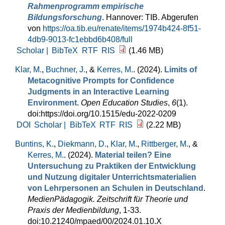
Rahmenprogramm empirische
Bildungsforschung
. Hannover: TIB. Abgerufen
von
https://oa.tib.eu/renate/items/1974b424-8f51-
4db9-9013-fc1ebbd6b408/full
Scholar |
BibTeX
RTF
RIS
(1.46 MB)
Klar, M.
,
Buchner, J.
, &
Kerres, M.
. (2024).
Limits of
Metacognitive Prompts for Confidence
Judgments in an Interactive Learning
Environment
.
Open Education Studies
,
6
(1).
doi:https://doi.org/10.1515/edu-2022-0209
DOI
Scholar |
BibTeX
RTF
RIS
(2.22 MB)
Buntins, K.
,
Diekmann, D.
,
Klar, M.
,
Rittberger, M.
, &
Kerres, M.
. (2024).
Material teilen? Eine
Untersuchung zu Praktiken der Entwicklung
und Nutzung digitaler Unterrichtsmaterialien
von Lehrpersonen an Schulen in Deutschland
.
MedienPädagogik. Zeitschrift für Theorie und
Praxis der Medienbildung
, 1-33.
doi:10.21240/mpaed/00/2024.01.10.X