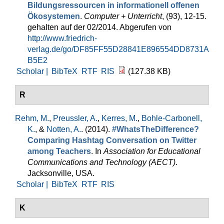
Bildungsressourcen in informationell offenen
Ökosystemen
.
Computer + Unterricht
, (93), 12-15.
gehalten auf der 02/2014. Abgerufen von
http://www.friedrich-
verlag.de/go/DF85FF55D28841E896554DD8731A
B5E2
Scholar |
BibTeX
RTF
RIS
(127.38 KB)
R
Rehm, M.
,
Preussler, A.
,
Kerres, M.
,
Bohle-Carbonell,
K.
, &
Notten, A.
. (2014).
#WhatsTheDifference?
Comparing Hashtag Conversation on Twitter
among Teachers
. In
Association for Educational
Communications and Technology (AECT)
.
Jacksonville, USA.
Scholar |
BibTeX
RTF
RIS
K