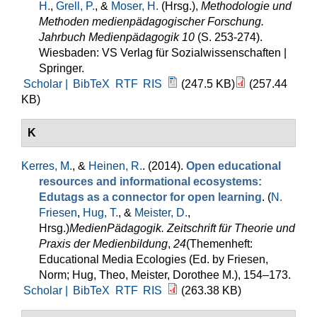
H.
,
Grell, P.
, &
Moser, H.
(Hrsg.)
,
Methodologie und
Methoden medienpädagogischer Forschung.
Jahrbuch Medienpädagogik 10
(S. 253-274).
Wiesbaden: VS Verlag für Sozialwissenschaften |
Springer.
Scholar |
BibTeX
RTF
RIS
(247.5 KB)
(257.44
KB)
K
Kerres, M.
, &
Heinen, R.
. (2014).
Open educational
resources and informational ecosystems:
Edutags as a connector for open learning
. (
N.
Friesen
,
Hug, T.
, &
Meister, D.
,
Hrsg.
)
MedienPädagogik. Zeitschrift für Theorie und
Praxis der Medienbildung
,
24
(Themenheft:
Educational Media Ecologies (Ed. by Friesen,
Norm; Hug, Theo, Meister, Dorothee M.), 154–173.
Scholar |
BibTeX
RTF
RIS
(263.38 KB)