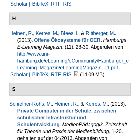
Scholar |
BibTeX
RTF
RIS
H
Heinen, R.
,
Kerres, M.
,
Blees, I.
, &
Rittberger, M.
.
(2013).
Offene Ökosysteme für OER
.
Hamburgs
E-Learning Magazin
, (11), 28-30. Abgerufen von
http://www.uni-
hamburg.de/eLearning/eCommunity/Hamburger_e
Learning_Magazin/eLearningMagazin_11.pdf
Scholar |
BibTeX
RTF
RIS
(14.09 MB)
S
Schiefner-Rohs, M.
,
Heinen, R.
, &
Kerres, M.
. (2013).
Private Computer in der Schule: zwischen
schulischer Infrastruktur und
Schulentwicklung
.
MedienPädagogik. Zeitschrift
für Theorie und Praxis der Medienbildung
, 1-20.
gehalten auf der 04/2013. Abgerufen von