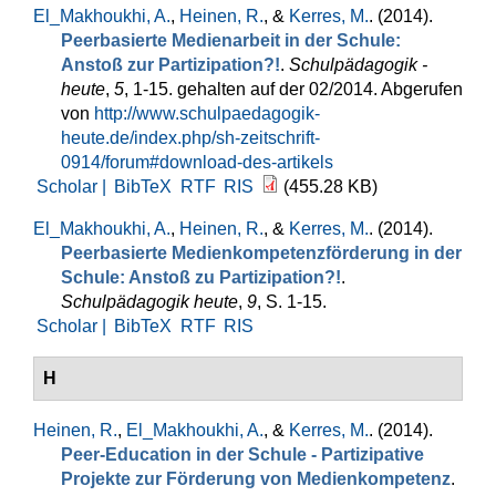
El_Makhoukhi, A.
,
Heinen, R.
, &
Kerres, M.
. (2014).
Peerbasierte Medienarbeit in der Schule:
Anstoß zur Partizipation?!
.
Schulpädagogik -
heute
,
5
, 1-15. gehalten auf der 02/2014. Abgerufen
von
http://www.schulpaedagogik-
heute.de/index.php/sh-zeitschrift-
0914/forum#download-des-artikels
Scholar |
BibTeX
RTF
RIS
(455.28 KB)
El_Makhoukhi, A.
,
Heinen, R.
, &
Kerres, M.
. (2014).
Peerbasierte Medienkompetenzförderung in der
Schule: Anstoß zu Partizipation?!
.
Schulpädagogik heute
,
9
, S. 1-15.
Scholar |
BibTeX
RTF
RIS
H
Heinen, R.
,
El_Makhoukhi, A.
, &
Kerres, M.
. (2014).
Peer-Education in der Schule - Partizipative
Projekte zur Förderung von Medienkompetenz
.