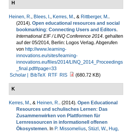
H
Heinen, R.
,
Blees, I.
,
Kerres, M.
, &
Rittberger, M.
.
(2014).
Open educational resources and social
bookmarking: Connecting Users and Editors
.
International EIF / LINQ Conference 2014
. gehalten
auf der 05/2014, Berlin: Logos Verlag. Abgerufen
von
http://www.learning-
innovations.eu/sites/learning-
innovations.eu/files/2014/LINQ_2014_Proceedings
_final.pdf#page=33
Scholar |
BibTeX
RTF
RIS
(680.72 KB)
K
Kerres, M.
, &
Heinen, R.
. (2014).
Open Educational
Resources und schulisches Lernen: Das
Zusammenwirken von Plattformen für
Lernressourcen in informationell offenen
Ökosystemen
. In
P. Missomelius
,
Stüzl, W.
,
Hug,