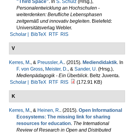
"Third Space"
. In
S. Schulz
(Hrsg.)
,
Personalentwicklung an Hochschulen -
weiterdenken: Berufliche Lebensphasen
zeitgemäß und innovativ begleiten
. Bielefeld:
Universitätsverlag Webler.
Scholar |
BibTeX
RTF
RIS
V
Kerres, M.
, &
Preussler, A.
. (2015).
Mediendidaktik
. In
F. von Gross
,
Meister, D.
, &
Sander, U.
(Hrsg.)
,
Medienpädagogik - Ein Überblick
. Beltz Juventa.
Scholar |
BibTeX
RTF
RIS
(172.91 KB)
K
Kerres, M.
, &
Heinen, R.
. (2015).
Open Informational
Ecosystems: The missing link for sharing
resources for education
.
The International
Review of Research in Open and Distributed