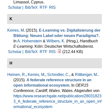
Limassol, Cyprus.
Scholar |
BibTeX
RTF
RIS
K
Kerres, M
. (2015).
E-Learning vs. Digitalisierung der
Bildung: Neues Label oder neues Paradigma?
.
In
A. Hohenstein
&
Wilbers, K.
(Hrsg.)
,
Handbuch
E-Learning
. Köln: Deutscher Wirtschaftsdienst.
Scholar |
BibTeX
RTF
RIS
(212.44 KB)
H
Heinen, R.
,
Kerres, M.
,
Schindler, C.
, &
Rittberger, M.
.
(2015).
A federate reference structure in an
open informational ecosystem
. In
OER15
Conference, Cardiff, Wales
. Wales. Abgerufen von
https://www.researchgate.net/publication/28031823
3_A_federate_reference_structure_in_an_open_inf
ormational_ecosystem