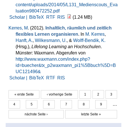
content/uploads/2014/05/L131_Medienscouts_Eva
luation980472252.pdf
Scholar |
BibTeX
RTF
RIS
(1.24 MB)
Kerres, M
. (2012).
Inhaltlich, räumlich und zeitlich
flexibles Lernen organisieren
. In
M. Kerres
,
Hanft, A.
,
Wilkesmann, U.
, &
Wolff-Bendik, K.
(Hrsg.)
,
Lifelong Learning an Hochschulen
.
Münster: Waxmann. Abgerufen von
http://www.waxmann.com/index.php?
id=buecher&tx_p2waxmann_pi1%5Bbuch%5D=B
UC121496&
Scholar |
BibTeX
RTF
RIS
« erste Seite
‹ vorherige Seite
1
2
3
Seiten
…
4
5
6
7
8
9
nächste Seite ›
letzte Seite »