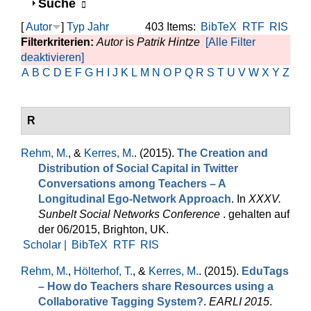
Anzeigen
Suche
[
Autor
]
Typ
Jahr
403 Items:
BibTeX
RTF
RIS
Filterkriterien:
Autor
is
Patrik Hintze
[Alle Filter
deaktivieren]
A
B
C
D
E
F
G
H
I
J
K
L
M
N
O
P
Q
R
S
T
U
V
W
X
Y
Z
R
Rehm, M.
, &
Kerres, M.
. (2015).
The Creation and
Distribution of Social Capital in Twitter
Conversations among Teachers – A
Longitudinal Ego-Network Approach
. In
XXXV.
Sunbelt Social Networks Conference
. gehalten auf
der 06/2015, Brighton, UK.
Scholar |
BibTeX
RTF
RIS
Rehm, M.
,
Hölterhof, T.
, &
Kerres, M.
. (2015).
EduTags
– How do Teachers share Resources using a
Collaborative Tagging System?
.
EARLI 2015
.