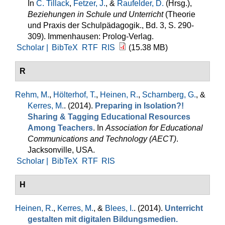
In
C. Tillack
,
Fetzer, J.
, &
Raufelder, D.
(Hrsg.)
,
Beziehungen in Schule und Unterricht
(Theorie
und Praxis der Schulpädagogik., Bd. 3, S. 290-
309). Immenhausen: Prolog-Verlag.
Scholar |
BibTeX
RTF
RIS
(15.38 MB)
R
Rehm, M.
,
Hölterhof, T.
,
Heinen, R.
,
Scharnberg, G.
, &
Kerres, M.
. (2014).
Preparing in Isolation?!
Sharing & Tagging Educational Resources
Among Teachers
. In
Association for Educational
Communications and Technology (AECT)
.
Jacksonville, USA.
Scholar |
BibTeX
RTF
RIS
H
Heinen, R.
,
Kerres, M.
, &
Blees, I.
. (2014).
Unterricht
gestalten mit digitalen Bildungsmedien.