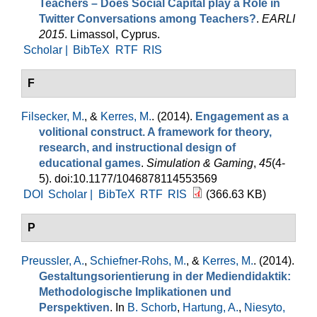
Teachers – Does Social Capital play a Role in
Twitter Conversations among Teachers?
.
EARLI
2015
. Limassol, Cyprus.
Scholar |
BibTeX
RTF
RIS
F
Filsecker, M.
, &
Kerres, M.
. (2014).
Engagement as a
volitional construct. A framework for theory,
research, and instructional design of
educational games
.
Simulation & Gaming
,
45
(4-
5). doi:10.1177/1046878114553569
DOI
Scholar |
BibTeX
RTF
RIS
(366.63 KB)
P
Preussler, A.
,
Schiefner-Rohs, M.
, &
Kerres, M.
. (2014).
Gestaltungsorientierung in der Mediendidaktik:
Methodologische Implikationen und
Perspektiven
. In
B. Schorb
,
Hartung, A.
,
Niesyto,