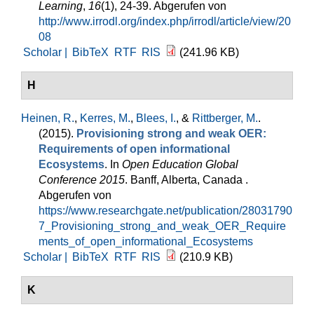
Learning
,
16
(1), 24-39. Abgerufen von
http://www.irrodl.org/index.php/irrodl/article/view/20
08
Scholar |
BibTeX
RTF
RIS
(241.96 KB)
H
Heinen, R.
,
Kerres, M.
,
Blees, I.
, &
Rittberger, M.
.
(2015).
Provisioning strong and weak OER:
Requirements of open informational
Ecosystems
. In
Open Education Global
Conference 2015
. Banff, Alberta, Canada .
Abgerufen von
https://www.researchgate.net/publication/28031790
7_Provisioning_strong_and_weak_OER_Require
ments_of_open_informational_Ecosystems
Scholar |
BibTeX
RTF
RIS
(210.9 KB)
K