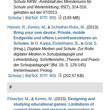
Schule NRW - Amtsblatt des Ministeriums für
Schule und Weiterbildung
,
65
(7), 314-316.
gehalten auf der 07/2013.
Scholar |
BibTeX
RTF
RIS
(3.65 MB)
Heinen, R.
,
Kerres, M.
, &
Schiefner-Rohs, M.
. (2013).
Bring your own device: Private, mobile
Endgeräte und offene Lern­infrastrukturen an
Schulen
. In
D. Karpa
,
Eickelmann, B.
, &
Graf, S.
(Hrsg.)
,
Digitale Medien und Schule. Zur Rolle
digitaler Medien in Schulpädagogik und
Lehrerbildung. Schriftenreihe „Theorie und Praxis
der Schulpädagogik“
(Bd. 19, S. 129-145).
Immenhausen: Prolog.
Scholar |
BibTeX
RTF
RIS
(202.57 KB)
F
Filsecker, M.
, &
Kerres, M.
. (2013).
Designing and
studying educational games: Limitations of
current design and research approaches in