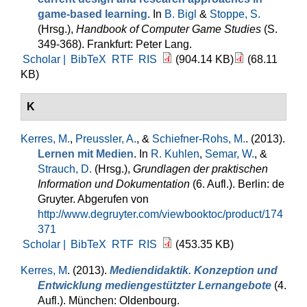
game-based learning
. In
B. Bigl
&
Stoppe, S.
(Hrsg.)
,
Handbook of Computer Game Studies
(S.
349-368). Frankfurt: Peter Lang.
Scholar |
BibTeX
RTF
RIS
(904.14 KB)
(68.11
KB)
K
Kerres, M.
,
Preussler, A.
, &
Schiefner-Rohs, M.
. (2013).
Lernen mit Medien
. In
R. Kuhlen
,
Semar, W.
, &
Strauch, D.
(Hrsg.)
,
Grundlagen der praktischen
Information und Dokumentation
(6. Aufl.). Berlin: de
Gruyter. Abgerufen von
http://www.degruyter.com/viewbooktoc/product/174
371
Scholar |
BibTeX
RTF
RIS
(453.35 KB)
Kerres, M
. (2013).
Mediendidaktik. Konzeption und
Entwicklung mediengestützter Lernangebote
(4.
Aufl.). München: Oldenbourg.