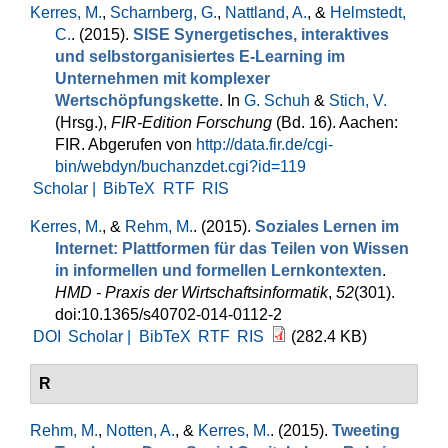
Kerres, M.
,
Scharnberg, G.
,
Nattland, A.
, &
Helmstedt,
C.
. (2015).
SISE Synergetisches, interaktives
und selbstorganisiertes E-Learning im
Unternehmen mit komplexer
Wertschöpfungskette
. In
G. Schuh
&
Stich, V.
(Hrsg.)
,
FIR‑Edition Forschung
(Bd. 16). Aachen:
FIR. Abgerufen von
http://data.fir.de/cgi-
bin/webdyn/buchanzdet.cgi?id=119
Scholar |
BibTeX
RTF
RIS
Kerres, M.
, &
Rehm, M.
. (2015).
Soziales Lernen im
Internet: Plattformen für das Teilen von Wissen
in informellen und formellen Lernkontexten
.
HMD - Praxis der Wirtschaftsinformatik
,
52
(301).
doi:10.1365/s40702-014-0112-2
DOI
Scholar |
BibTeX
RTF
RIS
(282.4 KB)
R
Rehm, M.
,
Notten, A.
, &
Kerres, M.
. (2015).
Tweeting