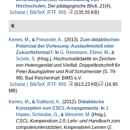
Hochschulen
.
Der pädagogische Blick
,
21
(4).
Scholar |
BibTeX
RTF
RIS
(135.55 KB)
K
Kerres, M.
, &
Preussler, A.
. (2013).
Zum didaktischen
Potenzial der Vorlesung: Auslaufmodell oder
Zukunftsformat?
. In
G. Reinmann
,
Ebner, M.
, &
Schön, S.
(Hrsg.)
,
Hochschuldidaktik im Zeichen
von Heterogenität und Vielfalt. Doppelfestschrift für
Peter Baumgartner und Rolf Schulmeister
(S. 79-
98). Bad Reichenhall: BIMS e.V.
Scholar |
BibTeX
RTF
RIS
(613.23 KB)
(16.95
MB)
Kerres, M.
, &
Nattland, A.
. (2012).
Didaktische
Konzeption von CSCL-Arrangements
. In
J.
Haake
,
Schwabe, G.
, &
Wessner, M.
(Hrsg.)
,
CSCL-Kompendium 2.0: Lehr- und Handbuch zum
computerunterstützten, kooperativen Lernen
(2.