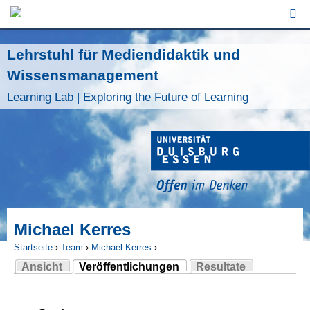
Jump to Navigation
Lehrstuhl für Mediendidaktik und
Wissensmanagement
Learning Lab | Exploring the Future of Learning
Michael Kerres
Startseite
›
Team
›
Michael Kerres
›
Ansicht
Veröffentlichungen
Resultate
Sie sind hier
(aktiver Reiter)
Haupt-Reiter