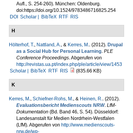
Aufl., S. 254-260). München: Oldenburg.
doi:https://doi.org/10.1524/9783486716825.254
DOI
Scholar |
BibTeX
RTF
RIS
H
Hölterhof, T.
,
Nattland, A.
, &
Kerres, M.
. (2012).
Drupal
as a Social Hub for Personal Learning
.
PLE
Conference Proceedings
. Abgerufen von
http://revistas.ua.pt/index.php/ple/article/view/1453
Scholar |
BibTeX
RTF
RIS
(835.66 KB)
K
Kerres, M.
,
Schiefner-Rohs, M.
, &
Heinen, R.
. (2012).
Evaluationsbericht Medienscouts NRW
.
LfM-
Dokumentation
(Bd. Band 46, S. 54). Düsseldorf:
Landesanstalt für Medien Nordrhein-Westfalen
(LfM). Abgerufen von
http://www.medienscouts-
nrw.de/wp-