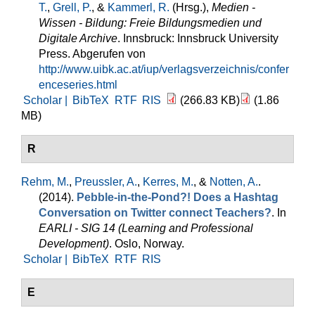
T.
,
Grell, P.
, &
Kammerl, R.
(Hrsg.)
,
Medien -
Wissen - Bildung: Freie Bildungsmedien und
Digitale Archive
. Innsbruck: Innsbruck University
Press. Abgerufen von
http://www.uibk.ac.at/iup/verlagsverzeichnis/confer
enceseries.html
Scholar |
BibTeX
RTF
RIS
(266.83 KB)
(1.86
MB)
R
Rehm, M.
,
Preussler, A.
,
Kerres, M.
, &
Notten, A.
.
(2014).
Pebble-in-the-Pond?! Does a Hashtag
Conversation on Twitter connect Teachers?
. In
EARLI - SIG 14 (Learning and Professional
Development)
. Oslo, Norway.
Scholar |
BibTeX
RTF
RIS
E