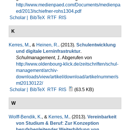
http://www.medienpaed.com/Documents/medienpa
ed/2013/schiefner-rohs1304.pdf
Scholar |
BibTeX
RTF
RIS
K
Kerres, M.
, &
Heinen, R.
. (2013).
Schulentwicklung
und digitale Lerninfrastruktur
.
Schulmanagement
,
1
. Abgerufen von
http://www.oldenbourg-klick.de/zeitschriften/schul-
management/archiv-
downloads/view/artikel/download/artikelnummer/s
mt20130122/
Scholar |
BibTeX
RTF
RIS
(63.5 KB)
W
Wolff-Bendik, K.
, &
Kerres, M.
. (2013).
Vereinbarkeit
von Studium & Beruf: Zur Konzeption
berufsbegleitender Weiterbildung von