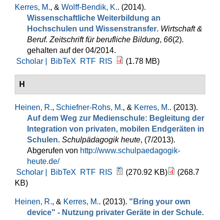
Kerres, M.
, &
Wolff-Bendik, K.
. (2014).
Wissenschaftliche Weiterbildung an
Hochschulen und Wissenstransfer
.
Wirtschaft &
Beruf. Zeitschrift für berufliche Bildung
,
66
(2).
gehalten auf der 04/2014.
Scholar |
BibTeX
RTF
RIS
(1.78 MB)
H
Heinen, R.
,
Schiefner-Rohs, M.
, &
Kerres, M.
. (2013).
Auf dem Weg zur Medienschule: Begleitung der
Integration von privaten, mobilen Endgeräten in
Schulen
.
Schulpädagogik heute
, (7/2013).
Abgerufen von
http://www.schulpaedagogik-
heute.de/
Scholar |
BibTeX
RTF
RIS
(270.92 KB)
(268.7
KB)
Heinen, R.
, &
Kerres, M.
. (2013).
"Bring your own
device" - Nutzung privater Geräte in der Schule
.