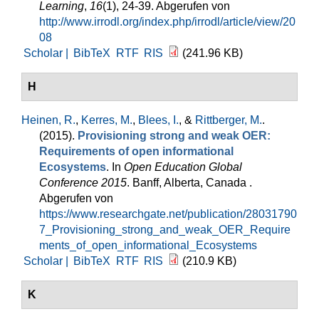
Learning
,
16
(1), 24-39. Abgerufen von
http://www.irrodl.org/index.php/irrodl/article/view/20
08
Scholar |
BibTeX
RTF
RIS
(241.96 KB)
H
Heinen, R.
,
Kerres, M.
,
Blees, I.
, &
Rittberger, M.
.
(2015).
Provisioning strong and weak OER:
Requirements of open informational
Ecosystems
. In
Open Education Global
Conference 2015
. Banff, Alberta, Canada .
Abgerufen von
https://www.researchgate.net/publication/28031790
7_Provisioning_strong_and_weak_OER_Require
ments_of_open_informational_Ecosystems
Scholar |
BibTeX
RTF
RIS
(210.9 KB)
K