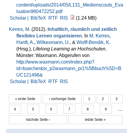
content/uploads/2014/05/L131_Medienscouts_Eva
luation980472252.pdf
Scholar |
BibTeX
RTF
RIS
(1.24 MB)
Kerres, M
. (2012).
Inhaltlich, räumlich und zeitlich
flexibles Lernen organisieren
. In
M. Kerres
,
Hanft, A.
,
Wilkesmann, U.
, &
Wolff-Bendik, K.
(Hrsg.)
,
Lifelong Learning an Hochschulen
.
Münster: Waxmann. Abgerufen von
http://www.waxmann.com/index.php?
id=buecher&tx_p2waxmann_pi1%5Bbuch%5D=B
UC121496&
Scholar |
BibTeX
RTF
RIS
« erste Seite
‹ vorherige Seite
1
2
3
Seiten
…
4
5
6
7
8
9
nächste Seite ›
letzte Seite »