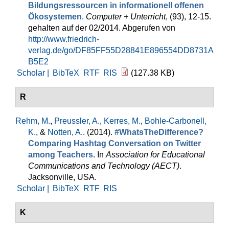
Bildungsressourcen in informationell offenen
Ökosystemen
.
Computer + Unterricht
, (93), 12-15.
gehalten auf der 02/2014. Abgerufen von
http://www.friedrich-
verlag.de/go/DF85FF55D28841E896554DD8731A
B5E2
Scholar |
BibTeX
RTF
RIS
(127.38 KB)
R
Rehm, M.
,
Preussler, A.
,
Kerres, M.
,
Bohle-Carbonell,
K.
, &
Notten, A.
. (2014).
#WhatsTheDifference?
Comparing Hashtag Conversation on Twitter
among Teachers
. In
Association for Educational
Communications and Technology (AECT)
.
Jacksonville, USA.
Scholar |
BibTeX
RTF
RIS
K