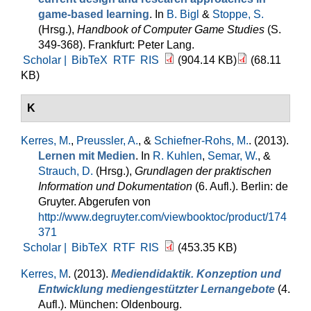
game-based learning
. In
B. Bigl
&
Stoppe, S.
(Hrsg.)
,
Handbook of Computer Game Studies
(S.
349-368). Frankfurt: Peter Lang.
Scholar |
BibTeX
RTF
RIS
(904.14 KB)
(68.11
KB)
K
Kerres, M.
,
Preussler, A.
, &
Schiefner-Rohs, M.
. (2013).
Lernen mit Medien
. In
R. Kuhlen
,
Semar, W.
, &
Strauch, D.
(Hrsg.)
,
Grundlagen der praktischen
Information und Dokumentation
(6. Aufl.). Berlin: de
Gruyter. Abgerufen von
http://www.degruyter.com/viewbooktoc/product/174
371
Scholar |
BibTeX
RTF
RIS
(453.35 KB)
Kerres, M
. (2013).
Mediendidaktik. Konzeption und
Entwicklung mediengestützter Lernangebote
(4.
Aufl.). München: Oldenbourg.