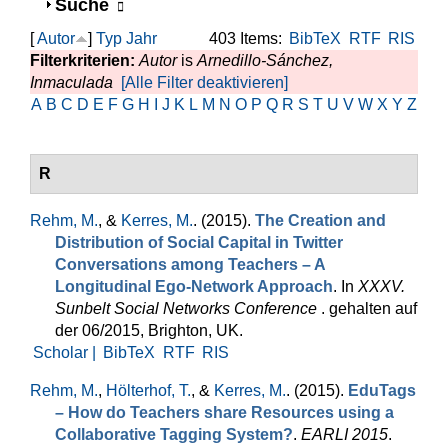
Anzeigen
Suche
[
Autor
]
Typ
Jahr
403 Items:
BibTeX
RTF
RIS
Filterkriterien:
Autor
is
Arnedillo-Sánchez,
Inmaculada
[Alle Filter deaktivieren]
A
B
C
D
E
F
G
H
I
J
K
L
M
N
O
P
Q
R
S
T
U
V
W
X
Y
Z
R
Rehm, M.
, &
Kerres, M.
. (2015).
The Creation and
Distribution of Social Capital in Twitter
Conversations among Teachers – A
Longitudinal Ego-Network Approach
. In
XXXV.
Sunbelt Social Networks Conference
. gehalten auf
der 06/2015, Brighton, UK.
Scholar |
BibTeX
RTF
RIS
Rehm, M.
,
Hölterhof, T.
, &
Kerres, M.
. (2015).
EduTags
– How do Teachers share Resources using a
Collaborative Tagging System?
.
EARLI 2015
.