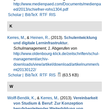
http://www.medienpaed.com/Documents/medienpa
ed/2013/schiefner-rohs1304.pdf
Scholar |
BibTeX
RTF
RIS
K
Kerres, M.
, &
Heinen, R.
. (2013).
Schulentwicklung
und digitale Lerninfrastruktur
.
Schulmanagement
,
1
. Abgerufen von
http://www.oldenbourg-klick.de/zeitschriften/schul-
management/archiv-
downloads/view/artikel/download/artikelnummer/s
mt20130122/
Scholar |
BibTeX
RTF
RIS
(63.5 KB)
W
Wolff-Bendik, K.
, &
Kerres, M.
. (2013).
Vereinbarkeit
von Studium & Beruf: Zur Konzeption
berufsbegleitender Weiterbildung von