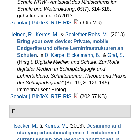
Schule NRW - Amtsblatt des Ministeriums für
Schule und Weiterbildung
,
65
(7), 314-316.
gehalten auf der 07/2013.
Scholar |
BibTeX
RTF
RIS
(3.65 MB)
Heinen, R.
,
Kerres, M.
, &
Schiefner-Rohs, M.
. (2013).
Bring your own device: Private, mobile
Endgeräte und offene Lern­infrastrukturen an
Schulen
. In
D. Karpa
,
Eickelmann, B.
, &
Graf, S.
(Hrsg.)
,
Digitale Medien und Schule. Zur Rolle
digitaler Medien in Schulpädagogik und
Lehrerbildung. Schriftenreihe „Theorie und Praxis
der Schulpädagogik“
(Bd. 19, S. 129-145).
Immenhausen: Prolog.
Scholar |
BibTeX
RTF
RIS
(202.57 KB)
F
Filsecker, M.
, &
Kerres, M.
. (2013).
Designing and
studying educational games: Limitations of
current design and research approaches in