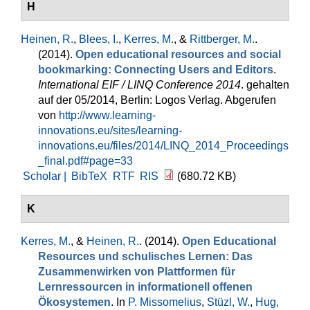
H
Heinen, R.
,
Blees, I.
,
Kerres, M.
, &
Rittberger, M.
.
(2014).
Open educational resources and social
bookmarking: Connecting Users and Editors
.
International EIF / LINQ Conference 2014
. gehalten
auf der 05/2014, Berlin: Logos Verlag. Abgerufen
von
http://www.learning-
innovations.eu/sites/learning-
innovations.eu/files/2014/LINQ_2014_Proceedings
_final.pdf#page=33
Scholar |
BibTeX
RTF
RIS
(680.72 KB)
K
Kerres, M.
, &
Heinen, R.
. (2014).
Open Educational
Resources und schulisches Lernen: Das
Zusammenwirken von Plattformen für
Lernressourcen in informationell offenen
Ökosystemen
. In
P. Missomelius
,
Stüzl, W.
,
Hug,