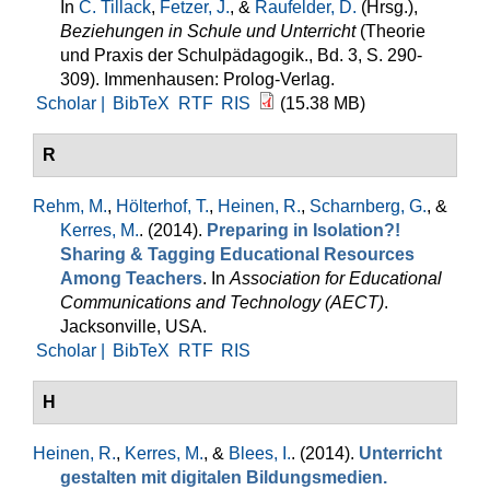
In
C. Tillack
,
Fetzer, J.
, &
Raufelder, D.
(Hrsg.)
,
Beziehungen in Schule und Unterricht
(Theorie
und Praxis der Schulpädagogik., Bd. 3, S. 290-
309). Immenhausen: Prolog-Verlag.
Scholar |
BibTeX
RTF
RIS
(15.38 MB)
R
Rehm, M.
,
Hölterhof, T.
,
Heinen, R.
,
Scharnberg, G.
, &
Kerres, M.
. (2014).
Preparing in Isolation?!
Sharing & Tagging Educational Resources
Among Teachers
. In
Association for Educational
Communications and Technology (AECT)
.
Jacksonville, USA.
Scholar |
BibTeX
RTF
RIS
H
Heinen, R.
,
Kerres, M.
, &
Blees, I.
. (2014).
Unterricht
gestalten mit digitalen Bildungsmedien.