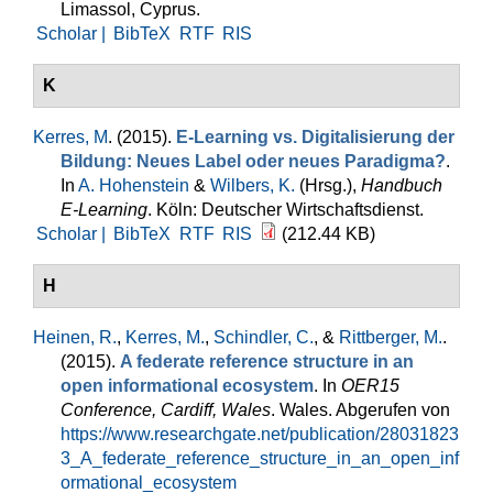
Limassol, Cyprus.
Scholar |
BibTeX
RTF
RIS
K
Kerres, M
. (2015).
E-Learning vs. Digitalisierung der
Bildung: Neues Label oder neues Paradigma?
.
In
A. Hohenstein
&
Wilbers, K.
(Hrsg.)
,
Handbuch
E-Learning
. Köln: Deutscher Wirtschaftsdienst.
Scholar |
BibTeX
RTF
RIS
(212.44 KB)
H
Heinen, R.
,
Kerres, M.
,
Schindler, C.
, &
Rittberger, M.
.
(2015).
A federate reference structure in an
open informational ecosystem
. In
OER15
Conference, Cardiff, Wales
. Wales. Abgerufen von
https://www.researchgate.net/publication/28031823
3_A_federate_reference_structure_in_an_open_inf
ormational_ecosystem