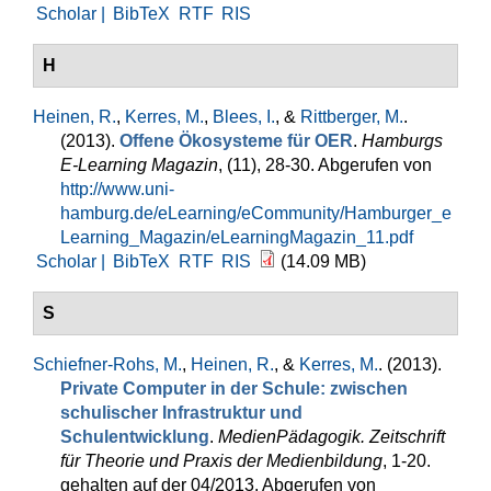
Scholar |
BibTeX
RTF
RIS
H
Heinen, R.
,
Kerres, M.
,
Blees, I.
, &
Rittberger, M.
.
(2013).
Offene Ökosysteme für OER
.
Hamburgs
E-Learning Magazin
, (11), 28-30. Abgerufen von
http://www.uni-
hamburg.de/eLearning/eCommunity/Hamburger_e
Learning_Magazin/eLearningMagazin_11.pdf
Scholar |
BibTeX
RTF
RIS
(14.09 MB)
S
Schiefner-Rohs, M.
,
Heinen, R.
, &
Kerres, M.
. (2013).
Private Computer in der Schule: zwischen
schulischer Infrastruktur und
Schulentwicklung
.
MedienPädagogik. Zeitschrift
für Theorie und Praxis der Medienbildung
, 1-20.
gehalten auf der 04/2013. Abgerufen von