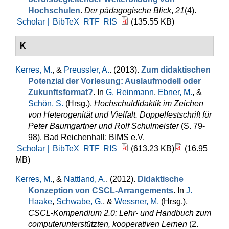
Hochschulen
.
Der pädagogische Blick
,
21
(4).
Scholar |
BibTeX
RTF
RIS
(135.55 KB)
K
Kerres, M.
, &
Preussler, A.
. (2013).
Zum didaktischen
Potenzial der Vorlesung: Auslaufmodell oder
Zukunftsformat?
. In
G. Reinmann
,
Ebner, M.
, &
Schön, S.
(Hrsg.)
,
Hochschuldidaktik im Zeichen
von Heterogenität und Vielfalt. Doppelfestschrift für
Peter Baumgartner und Rolf Schulmeister
(S. 79-
98). Bad Reichenhall: BIMS e.V.
Scholar |
BibTeX
RTF
RIS
(613.23 KB)
(16.95
MB)
Kerres, M.
, &
Nattland, A.
. (2012).
Didaktische
Konzeption von CSCL-Arrangements
. In
J.
Haake
,
Schwabe, G.
, &
Wessner, M.
(Hrsg.)
,
CSCL-Kompendium 2.0: Lehr- und Handbuch zum
computerunterstützten, kooperativen Lernen
(2.