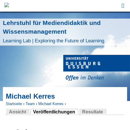
Jump to Navigation
Lehrstuhl für Mediendidaktik und
Wissensmanagement
Learning Lab | Exploring the Future of Learning
Michael Kerres
Startseite
›
Team
›
Michael Kerres
›
Ansicht
Veröffentlichungen
Resultate
Sie sind hier
(aktiver Reiter)
Haupt-Reiter