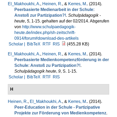
El_Makhoukhi, A.
,
Heinen, R.
, &
Kerres, M.
. (2014).
Peerbasierte Medienarbeit in der Schule:
Anstoß zur Partizipation?!
.
Schulpädagogik -
heute
,
5
, 1-15. gehalten auf der 02/2014. Abgerufen
von
http://www.schulpaedagogik-
heute.de/index.php/sh-zeitschrift-
0914/forum#download-des-artikels
Scholar |
BibTeX
RTF
RIS
(455.28 KB)
El_Makhoukhi, A.
,
Heinen, R.
, &
Kerres, M.
. (2014).
Peerbasierte Medienkompetenzförderung in der
Schule: Anstoß zu Partizipation?!
.
Schulpädagogik heute
,
9
, S. 1-15.
Scholar |
BibTeX
RTF
RIS
H
Heinen, R.
,
El_Makhoukhi, A.
, &
Kerres, M.
. (2014).
Peer-Education in der Schule - Partizipative
Projekte zur Förderung von Medienkompetenz
.