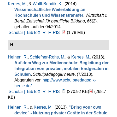
Kerres, M.
, &
Wolff-Bendik, K.
. (2014).
Wissenschaftliche Weiterbildung an
Hochschulen und Wissenstransfer
.
Wirtschaft &
Beruf. Zeitschrift für berufliche Bildung
,
66
(2).
gehalten auf der 04/2014.
Scholar |
BibTeX
RTF
RIS
(1.78 MB)
H
Heinen, R.
,
Schiefner-Rohs, M.
, &
Kerres, M.
. (2013).
Auf dem Weg zur Medienschule: Begleitung der
Integration von privaten, mobilen Endgeräten in
Schulen
.
Schulpädagogik heute
, (7/2013).
Abgerufen von
http://www.schulpaedagogik-
heute.de/
Scholar |
BibTeX
RTF
RIS
(270.92 KB)
(268.7
KB)
Heinen, R.
, &
Kerres, M.
. (2013).
"Bring your own
device" - Nutzung privater Geräte in der Schule
.