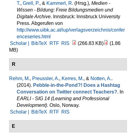
T.
,
Grell, P.
, &
Kammerl, R.
(Hrsg.)
,
Medien -
Wissen - Bildung: Freie Bildungsmedien und
Digitale Archive
. Innsbruck: Innsbruck University
Press. Abgerufen von
http://www.uibk.ac.at/iup/verlagsverzeichnis/confer
enceseries.html
Scholar |
BibTeX
RTF
RIS
(266.83 KB)
(1.86
MB)
R
Rehm, M.
,
Preussler, A.
,
Kerres, M.
, &
Notten, A.
.
(2014).
Pebble-in-the-Pond?! Does a Hashtag
Conversation on Twitter connect Teachers?
. In
EARLI - SIG 14 (Learning and Professional
Development)
. Oslo, Norway.
Scholar |
BibTeX
RTF
RIS
E