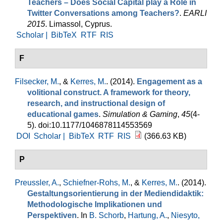
Teachers – Does Social Capital play a Role in
Twitter Conversations among Teachers?
.
EARLI
2015
. Limassol, Cyprus.
Scholar |
BibTeX
RTF
RIS
F
Filsecker, M.
, &
Kerres, M.
. (2014).
Engagement as a
volitional construct. A framework for theory,
research, and instructional design of
educational games
.
Simulation & Gaming
,
45
(4-
5). doi:10.1177/1046878114553569
DOI
Scholar |
BibTeX
RTF
RIS
(366.63 KB)
P
Preussler, A.
,
Schiefner-Rohs, M.
, &
Kerres, M.
. (2014).
Gestaltungsorientierung in der Mediendidaktik:
Methodologische Implikationen und
Perspektiven
. In
B. Schorb
,
Hartung, A.
,
Niesyto,