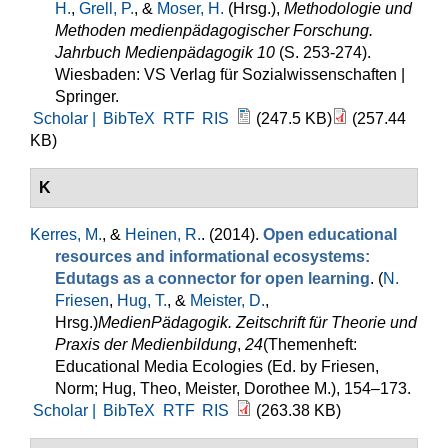
H.
,
Grell, P.
, &
Moser, H.
(Hrsg.)
,
Methodologie und
Methoden medienpädagogischer Forschung.
Jahrbuch Medienpädagogik 10
(S. 253-274).
Wiesbaden: VS Verlag für Sozialwissenschaften |
Springer.
Scholar |
BibTeX
RTF
RIS
(247.5 KB)
(257.44
KB)
K
Kerres, M.
, &
Heinen, R.
. (2014).
Open educational
resources and informational ecosystems:
Edutags as a connector for open learning
. (
N.
Friesen
,
Hug, T.
, &
Meister, D.
,
Hrsg.
)
MedienPädagogik. Zeitschrift für Theorie und
Praxis der Medienbildung
,
24
(Themenheft:
Educational Media Ecologies (Ed. by Friesen,
Norm; Hug, Theo, Meister, Dorothee M.), 154–173.
Scholar |
BibTeX
RTF
RIS
(263.38 KB)