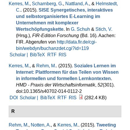
Kerres, M.
,
Scharnberg, G.
,
Nattland, A.
, &
Helmstedt,
C.
. (2015).
SISE Synergetisches, interaktives
und selbstorganisiertes E-Learning im
Unternehmen mit komplexer
Wertschöpfungskette
. In
G. Schuh
&
Stich, V.
(Hrsg.)
,
FIR‑Edition Forschung
(Bd. 16). Aachen:
FIR. Abgerufen von
http://data.fir.de/cgi-
bin/webdyn/buchanzdet.cgi?id=119
Scholar |
BibTeX
RTF
RIS
Kerres, M.
, &
Rehm, M.
. (2015).
Soziales Lernen im
Internet: Plattformen für das Teilen von Wissen
in informellen und formellen Lernkontexten
.
HMD - Praxis der Wirtschaftsinformatik
,
52
(301).
doi:10.1365/s40702-014-0112-2
DOI
Scholar |
BibTeX
RTF
RIS
(282.4 KB)
R
Rehm, M.
,
Notten, A.
, &
Kerres, M.
. (2015).
Tweeting