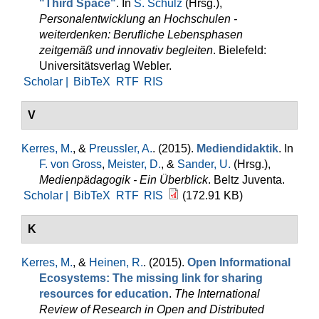
"Third Space"
. In
S. Schulz
(Hrsg.)
,
Personalentwicklung an Hochschulen -
weiterdenken: Berufliche Lebensphasen
zeitgemäß und innovativ begleiten
. Bielefeld:
Universitätsverlag Webler.
Scholar |
BibTeX
RTF
RIS
V
Kerres, M.
, &
Preussler, A.
. (2015).
Mediendidaktik
. In
F. von Gross
,
Meister, D.
, &
Sander, U.
(Hrsg.)
,
Medienpädagogik - Ein Überblick
. Beltz Juventa.
Scholar |
BibTeX
RTF
RIS
(172.91 KB)
K
Kerres, M.
, &
Heinen, R.
. (2015).
Open Informational
Ecosystems: The missing link for sharing
resources for education
.
The International
Review of Research in Open and Distributed