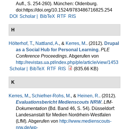
Aufl., S. 254-260). München: Oldenburg.
doi:https://doi.org/10.1524/9783486716825.254
DOI
Scholar |
BibTeX
RTF
RIS
H
Hölterhof, T.
,
Nattland, A.
, &
Kerres, M.
. (2012).
Drupal
as a Social Hub for Personal Learning
.
PLE
Conference Proceedings
. Abgerufen von
http://revistas.ua.pt/index.php/ple/article/view/1453
Scholar |
BibTeX
RTF
RIS
(835.66 KB)
K
Kerres, M.
,
Schiefner-Rohs, M.
, &
Heinen, R.
. (2012).
Evaluationsbericht Medienscouts NRW
.
LfM-
Dokumentation
(Bd. Band 46, S. 54). Düsseldorf:
Landesanstalt für Medien Nordrhein-Westfalen
(LfM). Abgerufen von
http://www.medienscouts-
nrw.de/wp-