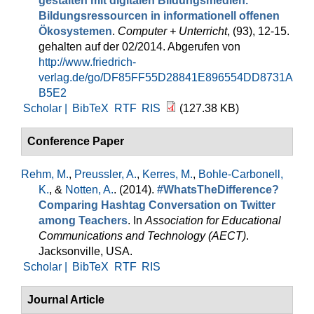
gestalten mit digitalen Bildungsmedien.
Bildungsressourcen in informationell offenen
Ökosystemen
.
Computer + Unterricht
, (93), 12-15.
gehalten auf der 02/2014. Abgerufen von
http://www.friedrich-
verlag.de/go/DF85FF55D28841E896554DD8731A
B5E2
Scholar |
BibTeX
RTF
RIS
(127.38 KB)
Conference Paper
Rehm, M.
,
Preussler, A.
,
Kerres, M.
,
Bohle-Carbonell,
K.
, &
Notten, A.
. (2014).
#WhatsTheDifference?
Comparing Hashtag Conversation on Twitter
among Teachers
. In
Association for Educational
Communications and Technology (AECT)
.
Jacksonville, USA.
Scholar |
BibTeX
RTF
RIS
Journal Article