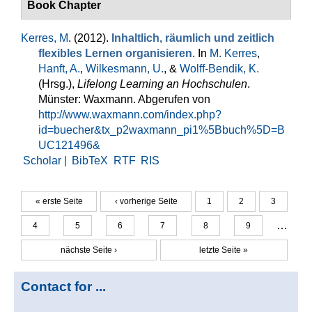
Book Chapter
Kerres, M
. (2012).
Inhaltlich, räumlich und zeitlich
flexibles Lernen organisieren
. In
M. Kerres
,
Hanft, A.
,
Wilkesmann, U.
, &
Wolff-Bendik, K.
(Hrsg.)
,
Lifelong Learning an Hochschulen
.
Münster: Waxmann. Abgerufen von
http://www.waxmann.com/index.php?
id=buecher&tx_p2waxmann_pi1%5Bbuch%5D=B
UC121496&
Scholar |
BibTeX
RTF
RIS
« erste Seite
‹ vorherige Seite
1
2
3
Seiten
…
4
5
6
7
8
9
nächste Seite ›
letzte Seite »
Contact for ...