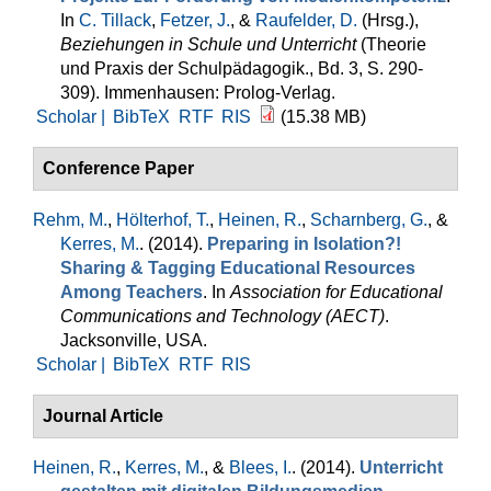
In
C. Tillack
,
Fetzer, J.
, &
Raufelder, D.
(Hrsg.)
,
Beziehungen in Schule und Unterricht
(Theorie
und Praxis der Schulpädagogik., Bd. 3, S. 290-
309). Immenhausen: Prolog-Verlag.
Scholar |
BibTeX
RTF
RIS
(15.38 MB)
Conference Paper
Rehm, M.
,
Hölterhof, T.
,
Heinen, R.
,
Scharnberg, G.
, &
Kerres, M.
. (2014).
Preparing in Isolation?!
Sharing & Tagging Educational Resources
Among Teachers
. In
Association for Educational
Communications and Technology (AECT)
.
Jacksonville, USA.
Scholar |
BibTeX
RTF
RIS
Journal Article
Heinen, R.
,
Kerres, M.
, &
Blees, I.
. (2014).
Unterricht