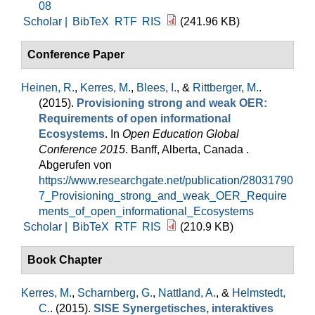
08
Scholar |
BibTeX
RTF
RIS
(241.96 KB)
Conference Paper
Heinen, R.
,
Kerres, M.
,
Blees, I.
, &
Rittberger, M.
.
(2015).
Provisioning strong and weak OER:
Requirements of open informational
Ecosystems
. In
Open Education Global
Conference 2015
. Banff, Alberta, Canada .
Abgerufen von
https://www.researchgate.net/publication/28031790
7_Provisioning_strong_and_weak_OER_Require
ments_of_open_informational_Ecosystems
Scholar |
BibTeX
RTF
RIS
(210.9 KB)
Book Chapter
Kerres, M.
,
Scharnberg, G.
,
Nattland, A.
, &
Helmstedt,
C.
. (2015).
SISE Synergetisches, interaktives