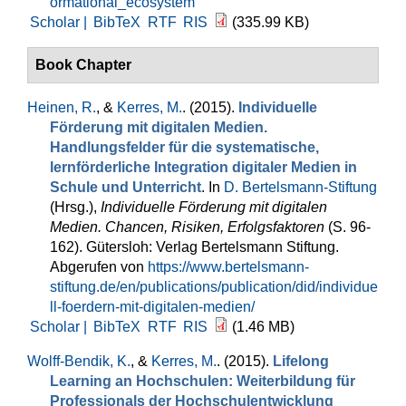
ormational_ecosystem
Scholar |
BibTeX
RTF
RIS
(335.99 KB)
Book Chapter
Heinen, R.
, &
Kerres, M.
. (2015).
Individuelle
Förderung mit digitalen Medien.
Handlungsfelder für die systematische,
lernförderliche Integration digitaler Medien in
Schule und Unterricht
. In
D. Bertelsmann-Stiftung
(Hrsg.)
,
Individuelle Förderung mit digitalen
Medien. Chancen, Risiken, Erfolgsfaktoren
(S. 96-
162). Gütersloh: Verlag Bertelsmann Stiftung.
Abgerufen von
https://www.bertelsmann-
stiftung.de/en/publications/publication/did/individue
ll-foerdern-mit-digitalen-medien/
Scholar |
BibTeX
RTF
RIS
(1.46 MB)
Wolff-Bendik, K.
, &
Kerres, M.
. (2015).
Lifelong
Learning an Hochschulen: Weiterbildung für
Professionals der Hochschulentwicklung