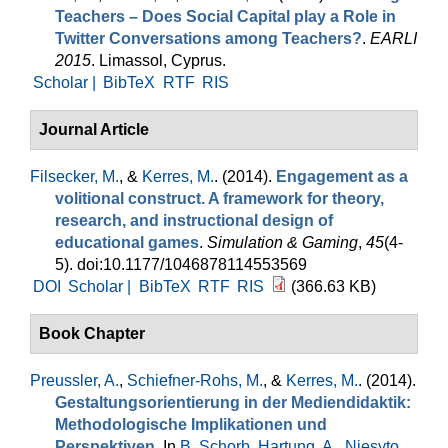
Teachers – Does Social Capital play a Role in
Twitter Conversations among Teachers?
.
EARLI
2015
. Limassol, Cyprus.
Scholar |
BibTeX
RTF
RIS
Journal Article
Filsecker, M.
, &
Kerres, M.
. (2014).
Engagement as a
volitional construct. A framework for theory,
research, and instructional design of
educational games
.
Simulation & Gaming
,
45
(4-
5). doi:10.1177/1046878114553569
DOI
Scholar |
BibTeX
RTF
RIS
(366.63 KB)
Book Chapter
Preussler, A.
,
Schiefner-Rohs, M.
, &
Kerres, M.
. (2014).
Gestaltungsorientierung in der Mediendidaktik:
Methodologische Implikationen und
Perspektiven
. In
B. Schorb
,
Hartung, A.
,
Niesyto,