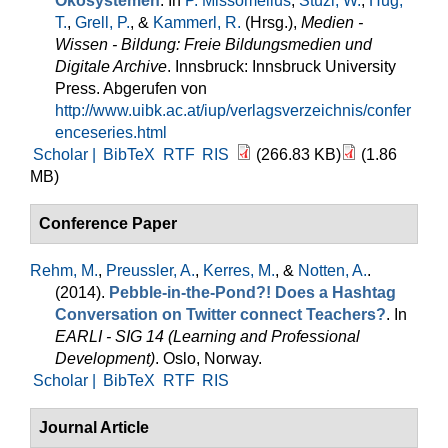
Ökosystemen
. In
P. Missomelius
,
Stüzl, W.
,
Hug,
T.
,
Grell, P.
, &
Kammerl, R.
(Hrsg.)
,
Medien -
Wissen - Bildung: Freie Bildungsmedien und
Digitale Archive
. Innsbruck: Innsbruck University
Press. Abgerufen von
http://www.uibk.ac.at/iup/verlagsverzeichnis/confer
enceseries.html
Scholar |
BibTeX
RTF
RIS
(266.83 KB)
(1.86
MB)
Conference Paper
Rehm, M.
,
Preussler, A.
,
Kerres, M.
, &
Notten, A.
.
(2014).
Pebble-in-the-Pond?! Does a Hashtag
Conversation on Twitter connect Teachers?
. In
EARLI - SIG 14 (Learning and Professional
Development)
. Oslo, Norway.
Scholar |
BibTeX
RTF
RIS
Journal Article