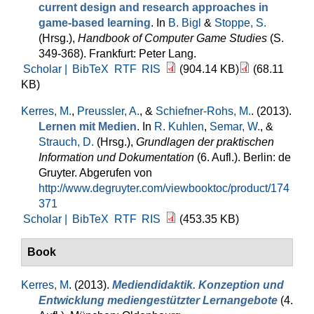
current design and research approaches in
game-based learning
. In
B. Bigl
&
Stoppe, S.
(Hrsg.)
,
Handbook of Computer Game Studies
(S.
349-368). Frankfurt: Peter Lang.
Scholar |
BibTeX
RTF
RIS
(904.14 KB)
(68.11
KB)
Kerres, M.
,
Preussler, A.
, &
Schiefner-Rohs, M.
. (2013).
Lernen mit Medien
. In
R. Kuhlen
,
Semar, W.
, &
Strauch, D.
(Hrsg.)
,
Grundlagen der praktischen
Information und Dokumentation
(6. Aufl.). Berlin: de
Gruyter. Abgerufen von
http://www.degruyter.com/viewbooktoc/product/174
371
Scholar |
BibTeX
RTF
RIS
(453.35 KB)
Book
Kerres, M
. (2013).
Mediendidaktik. Konzeption und
Entwicklung mediengestützter Lernangebote
(4.