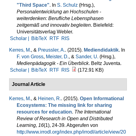
"Third Space"
. In
S. Schulz
(Hrsg.)
,
Personalentwicklung an Hochschulen -
weiterdenken: Berufliche Lebensphasen
zeitgemäß und innovativ begleiten
. Bielefeld:
Universitätsverlag Webler.
Scholar |
BibTeX
RTF
RIS
Kerres, M.
, &
Preussler, A.
. (2015).
Mediendidaktik
. In
F. von Gross
,
Meister, D.
, &
Sander, U.
(Hrsg.)
,
Medienpädagogik - Ein Überblick
. Beltz Juventa.
Scholar |
BibTeX
RTF
RIS
(172.91 KB)
Journal Article
Kerres, M.
, &
Heinen, R.
. (2015).
Open Informational
Ecosystems: The missing link for sharing
resources for education
.
The International
Review of Research in Open and Distributed
Learning
,
16
(1), 24-39. Abgerufen von
http://www.irrodl.org/index.php/irrodl/article/view/20