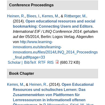
Conference Proceedings
Heinen, R.
,
Blees, I.
,
Kerres, M.
, &
Rittberger, M.
.
(2014).
Open educational resources and social
bookmarking: Connecting Users and Editors
.
International EIF / LINQ Conference 2014
. gehalten
auf der 05/2014, Berlin: Logos Verlag. Abgerufen
von
http://www.learning-
innovations.eu/sites/learning-
innovations.eu/files/2014/LINQ_2014_Proceedings
_final.pdf#page=33
Scholar |
BibTeX
RTF
RIS
(680.72 KB)
Book Chapter
Kerres, M.
, &
Heinen, R.
. (2014).
Open Educational
Resources und schulisches Lernen: Das
Zusammenwirken von Plattformen für
Lernressourcen in informationell offenen