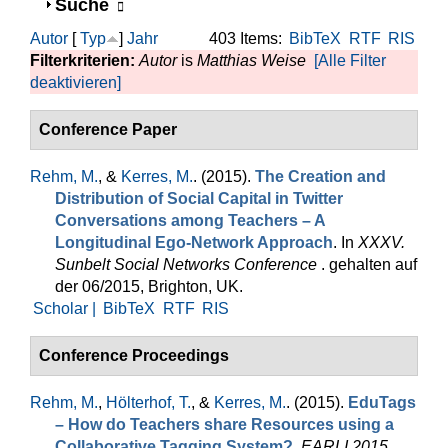
Anzeigen
Suche
Autor
[
Typ
]
Jahr
403 Items:
BibTeX
RTF
RIS
Filterkriterien:
Autor
is
Matthias Weise
[Alle Filter
deaktivieren]
Conference Paper
Rehm, M.
, &
Kerres, M.
. (2015).
The Creation and
Distribution of Social Capital in Twitter
Conversations among Teachers – A
Longitudinal Ego-Network Approach
. In
XXXV.
Sunbelt Social Networks Conference
. gehalten auf
der 06/2015, Brighton, UK.
Scholar |
BibTeX
RTF
RIS
Conference Proceedings
Rehm, M.
,
Hölterhof, T.
, &
Kerres, M.
. (2015).
EduTags
– How do Teachers share Resources using a
Collaborative Tagging System?
.
EARLI 2015
.