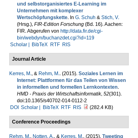
und selbstorganisiertes E-Learning im
Unternehmen mit komplexer
Wertschöpfungskette
. In
G. Schuh
&
Stich, V.
(Hrsg.)
,
FIR‑Edition Forschung
(Bd. 16). Aachen:
FIR. Abgerufen von
http://data.fir.de/cgi-
bin/webdyn/buchanzdet.cgi?id=119
Scholar |
BibTeX
RTF
RIS
Journal Article
Kerres, M.
, &
Rehm, M.
. (2015).
Soziales Lernen im
Internet: Plattformen für das Teilen von Wissen
in informellen und formellen Lernkontexten
.
HMD - Praxis der Wirtschaftsinformatik
,
52
(301).
doi:10.1365/s40702-014-0112-2
DOI
Scholar |
BibTeX
RTF
RIS
(282.4 KB)
Conference Proceedings
Rehm, M.
,
Notten, A.
, &
Kerres, M.
. (2015).
Tweeting