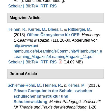
Aufl.). München: Oldenbourg.
Scholar |
BibTeX
RTF
RIS
Magazine Article
Heinen, R.
,
Kerres, M.
,
Blees, I.
, &
Rittberger, M.
.
(2013).
Offene Ökosysteme für OER
.
Hamburgs
E-Learning Magazin
, (11), 28-30. Abgerufen von
http://www.uni-
hamburg.de/eLearning/eCommunity/Hamburger_e
Learning_Magazin/eLearningMagazin_11.pdf
Scholar |
BibTeX
RTF
RIS
(14.09 MB)
Journal Article
Schiefner-Rohs, M.
,
Heinen, R.
, &
Kerres, M.
. (2013).
Private Computer in der Schule: zwischen
schulischer Infrastruktur und
Schulentwicklung
.
MedienPädagogik. Zeitschrift
für Theorie und Praxis der Medienbildung
, 1-20.