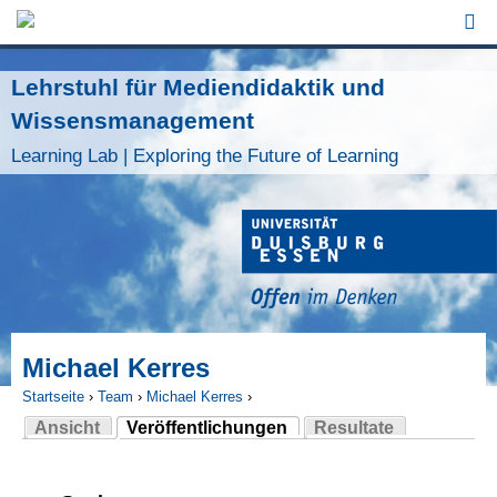
Jump to Navigation
Lehrstuhl für Mediendidaktik und
Wissensmanagement
Learning Lab | Exploring the Future of Learning
Michael Kerres
Startseite
›
Team
›
Michael Kerres
›
Ansicht
Veröffentlichungen
Resultate
Sie sind hier
(aktiver Reiter)
Haupt-Reiter