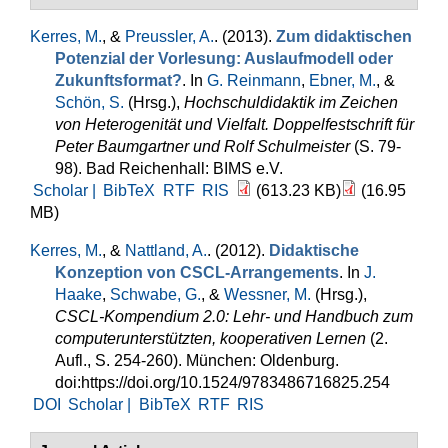
Kerres, M.
, &
Preussler, A.
. (2013).
Zum didaktischen
Potenzial der Vorlesung: Auslaufmodell oder
Zukunftsformat?
. In
G. Reinmann
,
Ebner, M.
, &
Schön, S.
(Hrsg.)
,
Hochschuldidaktik im Zeichen
von Heterogenität und Vielfalt. Doppelfestschrift für
Peter Baumgartner und Rolf Schulmeister
(S. 79-
98). Bad Reichenhall: BIMS e.V.
Scholar |
BibTeX
RTF
RIS
(613.23 KB)
(16.95
MB)
Kerres, M.
, &
Nattland, A.
. (2012).
Didaktische
Konzeption von CSCL-Arrangements
. In
J.
Haake
,
Schwabe, G.
, &
Wessner, M.
(Hrsg.)
,
CSCL-Kompendium 2.0: Lehr- und Handbuch zum
computerunterstützten, kooperativen Lernen
(2.
Aufl., S. 254-260). München: Oldenburg.
doi:https://doi.org/10.1524/9783486716825.254
DOI
Scholar |
BibTeX
RTF
RIS