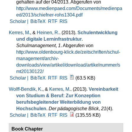
gehalten auf der 04/2013. Abgerufen von
http://www.medienpaed.com/Documents/medienpa
ed/2013/schiefner-rohs1304.pdf
Scholar |
BibTeX
RTF
RIS
Kerres, M.
, &
Heinen, R.
. (2013).
Schulentwicklung
und digitale Lerninfrastruktur
.
Schulmanagement
,
1
. Abgerufen von
http://www.oldenbourg-klick.de/zeitschriften/schul-
management/archiv-
downloads/view/artikel/download/artikelnummer/s
mt20130122/
Scholar |
BibTeX
RTF
RIS
(63.5 KB)
Wolff-Bendik, K.
, &
Kerres, M.
. (2013).
Vereinbarkeit
von Studium & Beruf: Zur Konzeption
berufsbegleitender Weiterbildung von
Hochschulen
.
Der pädagogische Blick
,
21
(4).
Scholar |
BibTeX
RTF
RIS
(135.55 KB)
Book Chapter