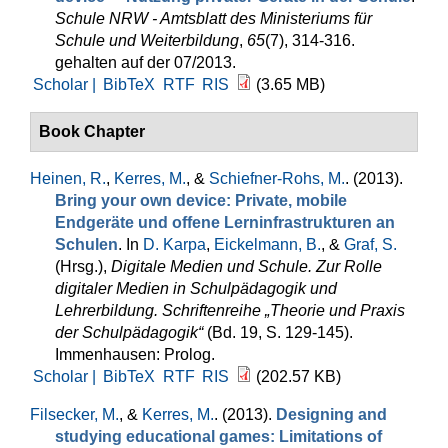
Schule NRW - Amtsblatt des Ministeriums für
Schule und Weiterbildung
,
65
(7), 314-316.
gehalten auf der 07/2013.
Scholar |
BibTeX
RTF
RIS
(3.65 MB)
Book Chapter
Heinen, R.
,
Kerres, M.
, &
Schiefner-Rohs, M.
. (2013).
Bring your own device: Private, mobile
Endgeräte und offene Lern­infrastrukturen an
Schulen
. In
D. Karpa
,
Eickelmann, B.
, &
Graf, S.
(Hrsg.)
,
Digitale Medien und Schule. Zur Rolle
digitaler Medien in Schulpädagogik und
Lehrerbildung. Schriftenreihe „Theorie und Praxis
der Schulpädagogik“
(Bd. 19, S. 129-145).
Immenhausen: Prolog.
Scholar |
BibTeX
RTF
RIS
(202.57 KB)
Filsecker, M.
, &
Kerres, M.
. (2013).
Designing and
studying educational games: Limitations of