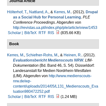
Journal Article
Hölterhof, T.
,
Nattland, A.
, &
Kerres, M.
. (2012).
Drupal
as a Social Hub for Personal Learning
.
PLE
Conference Proceedings
. Abgerufen von
http://revistas.ua.pt/index.php/ple/article/view/1453
Scholar |
BibTeX
RTF
RIS
(835.66 KB)
Book
Kerres, M.
,
Schiefner-Rohs, M.
, &
Heinen, R.
. (2012).
Evaluationsbericht Medienscouts NRW
.
LfM-
Dokumentation
(Bd. Band 46, S. 54). Düsseldorf:
Landesanstalt für Medien Nordrhein-Westfalen
(LfM). Abgerufen von
http://www.medienscouts-
nrw.de/wp-
content/uploads/2014/05/L131_Medienscouts_Eva
luation980472252.pdf
Scholar |
BibTeX
RTF
RIS
(1.24 MB)