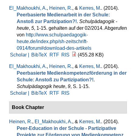
El_Makhoukhi, A.
,
Heinen, R.
, &
Kerres, M.
. (2014).
Peerbasierte Medienarbeit in der Schule:
Anstoß zur Partizipation?!
.
Schulpädagogik -
heute
,
5
, 1-15. gehalten auf der 02/2014. Abgerufen
von
http://www.schulpaedagogik-
heute.de/index.php/sh-zeitschrift-
0914/forum#download-des-artikels
Scholar |
BibTeX
RTF
RIS
(455.28 KB)
El_Makhoukhi, A.
,
Heinen, R.
, &
Kerres, M.
. (2014).
Peerbasierte Medienkompetenzförderung in der
Schule: Anstoß zu Partizipation?!
.
Schulpädagogik heute
,
9
, S. 1-15.
Scholar |
BibTeX
RTF
RIS
Book Chapter
Heinen, R.
,
El_Makhoukhi, A.
, &
Kerres, M.
. (2014).
Peer-Education in der Schule - Partizipative
Projekte zur Förderung von Medienkompetenz
.