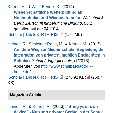
Kerres, M.
, &
Wolff-Bendik, K.
. (2014).
Wissenschaftliche Weiterbildung an
Hochschulen und Wissenstransfer
.
Wirtschaft &
Beruf. Zeitschrift für berufliche Bildung
,
66
(2).
gehalten auf der 04/2014.
Scholar |
BibTeX
RTF
RIS
(1.78 MB)
Heinen, R.
,
Schiefner-Rohs, M.
, &
Kerres, M.
. (2013).
Auf dem Weg zur Medienschule: Begleitung der
Integration von privaten, mobilen Endgeräten in
Schulen
.
Schulpädagogik heute
, (7/2013).
Abgerufen von
http://www.schulpaedagogik-
heute.de/
Scholar |
BibTeX
RTF
RIS
(270.92 KB)
(268.7
KB)
Magazine Article
Heinen, R.
, &
Kerres, M.
. (2013).
"Bring your own
device" - Nutzung privater Geräte in der Schule
.