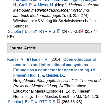
H.
,
Grell, P.
, &
Moser, H.
(Hrsg.)
,
Methodologie und
Methoden medienpädagogischer Forschung.
Jahrbuch Medienpädagogik 10
(S. 253-274).
Wiesbaden: VS Verlag für Sozialwissenschaften |
Springer.
Scholar |
BibTeX
RTF
RIS
(247.5 KB)
(257.44
KB)
Journal Article
Kerres, M.
, &
Heinen, R.
. (2014).
Open educational
resources and informational ecosystems:
Edutags as a connector for open learning
. (
N.
Friesen
,
Hug, T.
, &
Meister, D.
,
Hrsg.
)
MedienPädagogik. Zeitschrift für Theorie und
Praxis der Medienbildung
,
24
(Themenheft:
Educational Media Ecologies (Ed. by Friesen,
Norm; Hug, Theo, Meister, Dorothee M.), 154–173.
Scholar |
BibTeX
RTF
RIS
(263.38 KB)