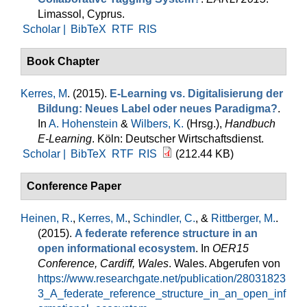
Limassol, Cyprus.
Scholar |
BibTeX
RTF
RIS
Book Chapter
Kerres, M
. (2015).
E-Learning vs. Digitalisierung der
Bildung: Neues Label oder neues Paradigma?
.
In
A. Hohenstein
&
Wilbers, K.
(Hrsg.)
,
Handbuch
E-Learning
. Köln: Deutscher Wirtschaftsdienst.
Scholar |
BibTeX
RTF
RIS
(212.44 KB)
Conference Paper
Heinen, R.
,
Kerres, M.
,
Schindler, C.
, &
Rittberger, M.
.
(2015).
A federate reference structure in an
open informational ecosystem
. In
OER15
Conference, Cardiff, Wales
. Wales. Abgerufen von
https://www.researchgate.net/publication/28031823
3_A_federate_reference_structure_in_an_open_inf