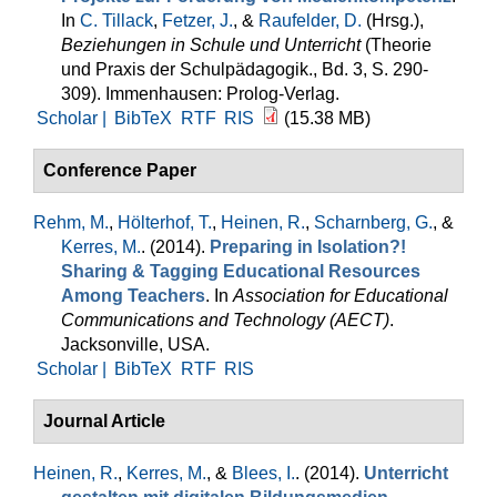
In
C. Tillack
,
Fetzer, J.
, &
Raufelder, D.
(Hrsg.)
,
Beziehungen in Schule und Unterricht
(Theorie
und Praxis der Schulpädagogik., Bd. 3, S. 290-
309). Immenhausen: Prolog-Verlag.
Scholar |
BibTeX
RTF
RIS
(15.38 MB)
Conference Paper
Rehm, M.
,
Hölterhof, T.
,
Heinen, R.
,
Scharnberg, G.
, &
Kerres, M.
. (2014).
Preparing in Isolation?!
Sharing & Tagging Educational Resources
Among Teachers
. In
Association for Educational
Communications and Technology (AECT)
.
Jacksonville, USA.
Scholar |
BibTeX
RTF
RIS
Journal Article
Heinen, R.
,
Kerres, M.
, &
Blees, I.
. (2014).
Unterricht