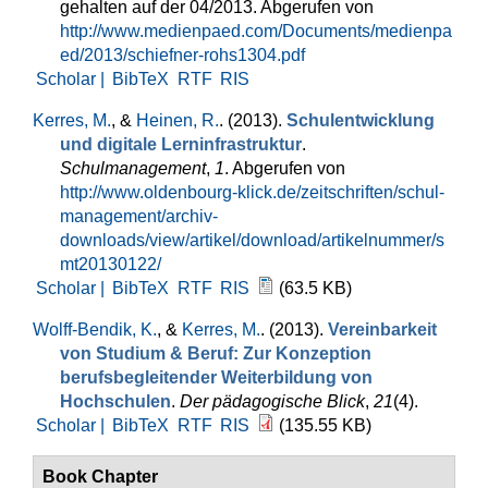
gehalten auf der 04/2013. Abgerufen von
http://www.medienpaed.com/Documents/medienpa
ed/2013/schiefner-rohs1304.pdf
Scholar |
BibTeX
RTF
RIS
Kerres, M.
, &
Heinen, R.
. (2013).
Schulentwicklung
und digitale Lerninfrastruktur
.
Schulmanagement
,
1
. Abgerufen von
http://www.oldenbourg-klick.de/zeitschriften/schul-
management/archiv-
downloads/view/artikel/download/artikelnummer/s
mt20130122/
Scholar |
BibTeX
RTF
RIS
(63.5 KB)
Wolff-Bendik, K.
, &
Kerres, M.
. (2013).
Vereinbarkeit
von Studium & Beruf: Zur Konzeption
berufsbegleitender Weiterbildung von
Hochschulen
.
Der pädagogische Blick
,
21
(4).
Scholar |
BibTeX
RTF
RIS
(135.55 KB)
Book Chapter