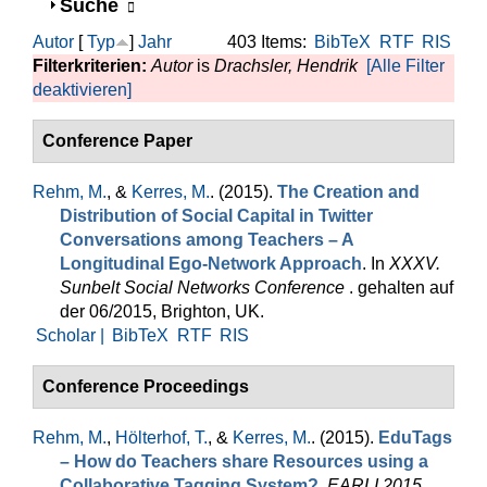
Anzeigen
Suche
Autor
[
Typ
]
Jahr
403 Items:
BibTeX
RTF
RIS
Filterkriterien:
Autor
is
Drachsler, Hendrik
[Alle Filter
deaktivieren]
Conference Paper
Rehm, M.
, &
Kerres, M.
. (2015).
The Creation and
Distribution of Social Capital in Twitter
Conversations among Teachers – A
Longitudinal Ego-Network Approach
. In
XXXV.
Sunbelt Social Networks Conference
. gehalten auf
der 06/2015, Brighton, UK.
Scholar |
BibTeX
RTF
RIS
Conference Proceedings
Rehm, M.
,
Hölterhof, T.
, &
Kerres, M.
. (2015).
EduTags
– How do Teachers share Resources using a
Collaborative Tagging System?
.
EARLI 2015
.