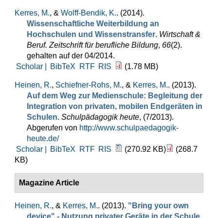
Kerres, M.
, &
Wolff-Bendik, K.
. (2014).
Wissenschaftliche Weiterbildung an
Hochschulen und Wissenstransfer
.
Wirtschaft &
Beruf. Zeitschrift für berufliche Bildung
,
66
(2).
gehalten auf der 04/2014.
Scholar |
BibTeX
RTF
RIS
(1.78 MB)
Heinen, R.
,
Schiefner-Rohs, M.
, &
Kerres, M.
. (2013).
Auf dem Weg zur Medienschule: Begleitung der
Integration von privaten, mobilen Endgeräten in
Schulen
.
Schulpädagogik heute
, (7/2013).
Abgerufen von
http://www.schulpaedagogik-
heute.de/
Scholar |
BibTeX
RTF
RIS
(270.92 KB)
(268.7
KB)
Magazine Article
Heinen, R.
, &
Kerres, M.
. (2013).
"Bring your own
device" - Nutzung privater Geräte in der Schule
.