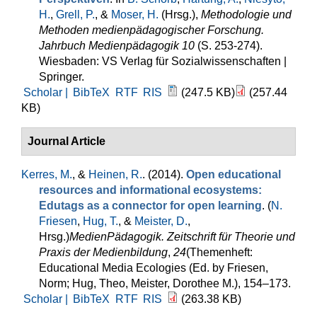
H.
,
Grell, P.
, &
Moser, H.
(Hrsg.)
,
Methodologie und
Methoden medienpädagogischer Forschung.
Jahrbuch Medienpädagogik 10
(S. 253-274).
Wiesbaden: VS Verlag für Sozialwissenschaften |
Springer.
Scholar |
BibTeX
RTF
RIS
(247.5 KB)
(257.44
KB)
Journal Article
Kerres, M.
, &
Heinen, R.
. (2014).
Open educational
resources and informational ecosystems:
Edutags as a connector for open learning
. (
N.
Friesen
,
Hug, T.
, &
Meister, D.
,
Hrsg.
)
MedienPädagogik. Zeitschrift für Theorie und
Praxis der Medienbildung
,
24
(Themenheft:
Educational Media Ecologies (Ed. by Friesen,
Norm; Hug, Theo, Meister, Dorothee M.), 154–173.
Scholar |
BibTeX
RTF
RIS
(263.38 KB)