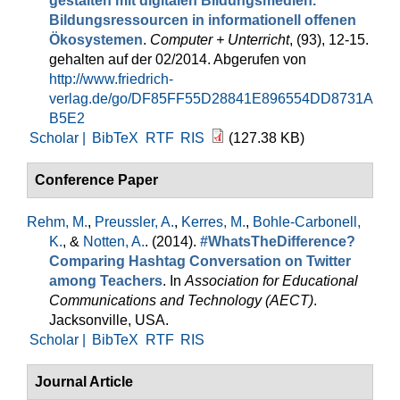
gestalten mit digitalen Bildungsmedien.
Bildungsressourcen in informationell offenen
Ökosystemen
.
Computer + Unterricht
, (93), 12-15.
gehalten auf der 02/2014. Abgerufen von
http://www.friedrich-
verlag.de/go/DF85FF55D28841E896554DD8731A
B5E2
Scholar |
BibTeX
RTF
RIS
(127.38 KB)
Conference Paper
Rehm, M.
,
Preussler, A.
,
Kerres, M.
,
Bohle-Carbonell,
K.
, &
Notten, A.
. (2014).
#WhatsTheDifference?
Comparing Hashtag Conversation on Twitter
among Teachers
. In
Association for Educational
Communications and Technology (AECT)
.
Jacksonville, USA.
Scholar |
BibTeX
RTF
RIS
Journal Article