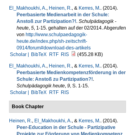
El_Makhoukhi, A.
,
Heinen, R.
, &
Kerres, M.
. (2014).
Peerbasierte Medienarbeit in der Schule:
Anstoß zur Partizipation?!
.
Schulpädagogik -
heute
,
5
, 1-15. gehalten auf der 02/2014. Abgerufen
von
http://www.schulpaedagogik-
heute.de/index.php/sh-zeitschrift-
0914/forum#download-des-artikels
Scholar |
BibTeX
RTF
RIS
(455.28 KB)
El_Makhoukhi, A.
,
Heinen, R.
, &
Kerres, M.
. (2014).
Peerbasierte Medienkompetenzförderung in der
Schule: Anstoß zu Partizipation?!
.
Schulpädagogik heute
,
9
, S. 1-15.
Scholar |
BibTeX
RTF
RIS
Book Chapter
Heinen, R.
,
El_Makhoukhi, A.
, &
Kerres, M.
. (2014).
Peer-Education in der Schule - Partizipative
Projekte zur Förderung von Medienkompetenz
.