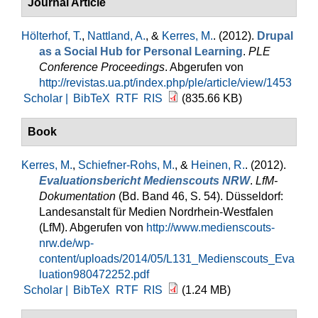
Journal Article
Hölterhof, T.
,
Nattland, A.
, &
Kerres, M.
. (2012).
Drupal
as a Social Hub for Personal Learning
.
PLE
Conference Proceedings
. Abgerufen von
http://revistas.ua.pt/index.php/ple/article/view/1453
Scholar |
BibTeX
RTF
RIS
(835.66 KB)
Book
Kerres, M.
,
Schiefner-Rohs, M.
, &
Heinen, R.
. (2012).
Evaluationsbericht Medienscouts NRW
.
LfM-
Dokumentation
(Bd. Band 46, S. 54). Düsseldorf:
Landesanstalt für Medien Nordrhein-Westfalen
(LfM). Abgerufen von
http://www.medienscouts-
nrw.de/wp-
content/uploads/2014/05/L131_Medienscouts_Eva
luation980472252.pdf
Scholar |
BibTeX
RTF
RIS
(1.24 MB)