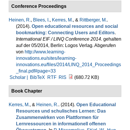
Conference Proceedings
Heinen, R.
,
Blees, I.
,
Kerres, M.
, &
Rittberger, M.
.
(2014).
Open educational resources and social
bookmarking: Connecting Users and Editors
.
International EIF / LINQ Conference 2014
. gehalten
auf der 05/2014, Berlin: Logos Verlag. Abgerufen
von
http://www.learning-
innovations.eu/sites/learning-
innovations.eu/files/2014/LINQ_2014_Proceedings
_final.pdf#page=33
Scholar |
BibTeX
RTF
RIS
(680.72 KB)
Book Chapter
Kerres, M.
, &
Heinen, R.
. (2014).
Open Educational
Resources und schulisches Lernen: Das
Zusammenwirken von Plattformen für
Lernressourcen in informationell offenen