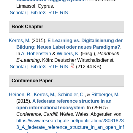
Limassol, Cyprus.
Scholar |
BibTeX
RTF
RIS
Book Chapter
Kerres, M
. (2015).
E-Learning vs. Digitalisierung der
Bildung: Neues Label oder neues Paradigma?
.
In
A. Hohenstein
&
Wilbers, K.
(Hrsg.)
,
Handbuch
E-Learning
. Köln: Deutscher Wirtschaftsdienst.
Scholar |
BibTeX
RTF
RIS
(212.44 KB)
Conference Paper
Heinen, R.
,
Kerres, M.
,
Schindler, C.
, &
Rittberger, M.
.
(2015).
A federate reference structure in an
open informational ecosystem
. In
OER15
Conference, Cardiff, Wales
. Wales. Abgerufen von
https://www.researchgate.net/publication/28031823
3_A_federate_reference_structure_in_an_open_inf