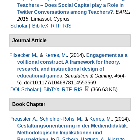
Teachers – Does Social Capital play a Role in
Twitter Conversations among Teachers?
.
EARLI
2015
. Limassol, Cyprus.
Scholar |
BibTeX
RTF
RIS
Journal Article
Filsecker, M.
, &
Kerres, M.
. (2014).
Engagement as a
volitional construct. A framework for theory,
research, and instructional design of
educational games
.
Simulation & Gaming
,
45
(4-
5). doi:10.1177/1046878114553569
DOI
Scholar |
BibTeX
RTF
RIS
(366.63 KB)
Book Chapter
Preussler, A.
,
Schiefner-Rohs, M.
, &
Kerres, M.
. (2014).
Gestaltungsorientierung in der Mediendidaktik:
Methodologische Implikationen und
Perspektiven
. In
B. Schorb
,
Hartung, A.
,
Niesyto,