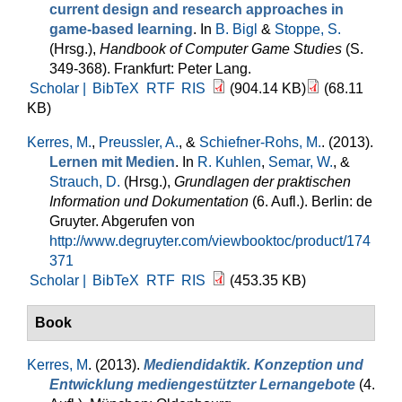
current design and research approaches in
game-based learning
. In
B. Bigl
&
Stoppe, S.
(Hrsg.)
,
Handbook of Computer Game Studies
(S.
349-368). Frankfurt: Peter Lang.
Scholar |
BibTeX
RTF
RIS
(904.14 KB)
(68.11
KB)
Kerres, M.
,
Preussler, A.
, &
Schiefner-Rohs, M.
. (2013).
Lernen mit Medien
. In
R. Kuhlen
,
Semar, W.
, &
Strauch, D.
(Hrsg.)
,
Grundlagen der praktischen
Information und Dokumentation
(6. Aufl.). Berlin: de
Gruyter. Abgerufen von
http://www.degruyter.com/viewbooktoc/product/174
371
Scholar |
BibTeX
RTF
RIS
(453.35 KB)
Book
Kerres, M
. (2013).
Mediendidaktik. Konzeption und
Entwicklung mediengestützter Lernangebote
(4.