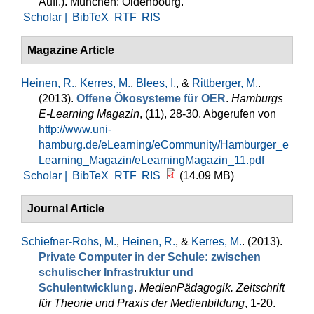
Aufl.). München: Oldenbourg.
Scholar |
BibTeX
RTF
RIS
Magazine Article
Heinen, R.
,
Kerres, M.
,
Blees, I.
, &
Rittberger, M.
.
(2013).
Offene Ökosysteme für OER
.
Hamburgs
E-Learning Magazin
, (11), 28-30. Abgerufen von
http://www.uni-
hamburg.de/eLearning/eCommunity/Hamburger_e
Learning_Magazin/eLearningMagazin_11.pdf
Scholar |
BibTeX
RTF
RIS
(14.09 MB)
Journal Article
Schiefner-Rohs, M.
,
Heinen, R.
, &
Kerres, M.
. (2013).
Private Computer in der Schule: zwischen
schulischer Infrastruktur und
Schulentwicklung
.
MedienPädagogik. Zeitschrift
für Theorie und Praxis der Medienbildung
, 1-20.