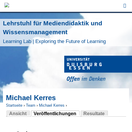
Jump to Navigation
Lehrstuhl für Mediendidaktik und
Wissensmanagement
Learning Lab | Exploring the Future of Learning
Michael Kerres
Startseite
›
Team
›
Michael Kerres
›
Ansicht
Veröffentlichungen
Resultate
Sie sind hier
(aktiver Reiter)
Haupt-Reiter