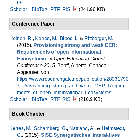
08
Scholar |
BibTeX
RTF
RIS
(241.96 KB)
Conference Paper
Heinen, R.
,
Kerres, M.
,
Blees, I.
, &
Rittberger, M.
.
(2015).
Provisioning strong and weak OER:
Requirements of open informational
Ecosystems
. In
Open Education Global
Conference 2015
. Banff, Alberta, Canada .
Abgerufen von
https://www.researchgate.net/publication/28031790
7_Provisioning_strong_and_weak_OER_Require
ments_of_open_informational_Ecosystems
Scholar |
BibTeX
RTF
RIS
(210.9 KB)
Book Chapter
Kerres, M.
,
Scharnberg, G.
,
Nattland, A.
, &
Helmstedt,
C.
. (2015).
SISE Synergetisches, interaktives