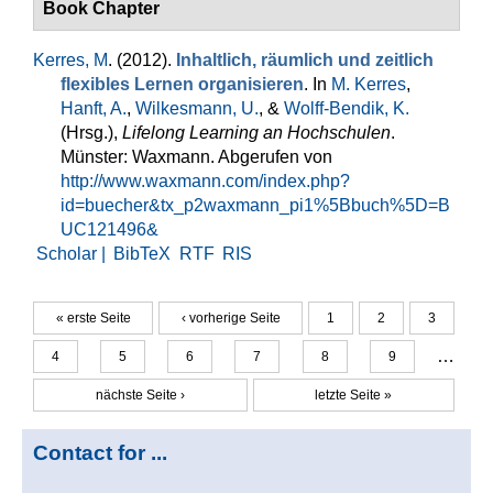
Book Chapter
Kerres, M
. (2012).
Inhaltlich, räumlich und zeitlich
flexibles Lernen organisieren
. In
M. Kerres
,
Hanft, A.
,
Wilkesmann, U.
, &
Wolff-Bendik, K.
(Hrsg.)
,
Lifelong Learning an Hochschulen
.
Münster: Waxmann. Abgerufen von
http://www.waxmann.com/index.php?
id=buecher&tx_p2waxmann_pi1%5Bbuch%5D=B
UC121496&
Scholar |
BibTeX
RTF
RIS
« erste Seite
‹ vorherige Seite
1
2
3
Seiten
…
4
5
6
7
8
9
nächste Seite ›
letzte Seite »
Contact for ...