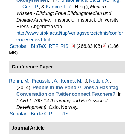
Ökosystemen
. In
P. Missomelius
,
Stüzl, W.
,
Hug,
T.
,
Grell, P.
, &
Kammerl, R.
(Hrsg.)
,
Medien -
Wissen - Bildung: Freie Bildungsmedien und
Digitale Archive
. Innsbruck: Innsbruck University
Press. Abgerufen von
http://www.uibk.ac.at/iup/verlagsverzeichnis/confer
enceseries.html
Scholar |
BibTeX
RTF
RIS
(266.83 KB)
(1.86
MB)
Conference Paper
Rehm, M.
,
Preussler, A.
,
Kerres, M.
, &
Notten, A.
.
(2014).
Pebble-in-the-Pond?! Does a Hashtag
Conversation on Twitter connect Teachers?
. In
EARLI - SIG 14 (Learning and Professional
Development)
. Oslo, Norway.
Scholar |
BibTeX
RTF
RIS
Journal Article