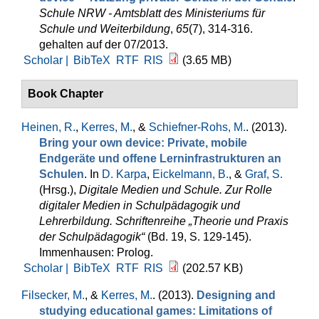
Schule NRW - Amtsblatt des Ministeriums für
Schule und Weiterbildung
,
65
(7), 314-316.
gehalten auf der 07/2013.
Scholar |
BibTeX
RTF
RIS
(3.65 MB)
Book Chapter
Heinen, R.
,
Kerres, M.
, &
Schiefner-Rohs, M.
. (2013).
Bring your own device: Private, mobile
Endgeräte und offene Lern­infrastrukturen an
Schulen
. In
D. Karpa
,
Eickelmann, B.
, &
Graf, S.
(Hrsg.)
,
Digitale Medien und Schule. Zur Rolle
digitaler Medien in Schulpädagogik und
Lehrerbildung. Schriftenreihe „Theorie und Praxis
der Schulpädagogik“
(Bd. 19, S. 129-145).
Immenhausen: Prolog.
Scholar |
BibTeX
RTF
RIS
(202.57 KB)
Filsecker, M.
, &
Kerres, M.
. (2013).
Designing and
studying educational games: Limitations of