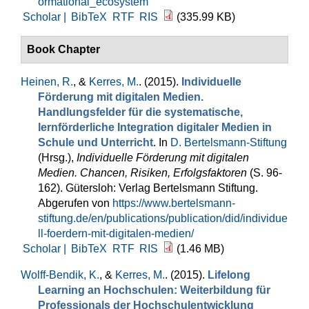
ormational_ecosystem
Scholar |
BibTeX
RTF
RIS
(335.99 KB)
Book Chapter
Heinen, R.
, &
Kerres, M.
. (2015).
Individuelle
Förderung mit digitalen Medien.
Handlungsfelder für die systematische,
lernförderliche Integration digitaler Medien in
Schule und Unterricht
. In
D. Bertelsmann-Stiftung
(Hrsg.)
,
Individuelle Förderung mit digitalen
Medien. Chancen, Risiken, Erfolgsfaktoren
(S. 96-
162). Gütersloh: Verlag Bertelsmann Stiftung.
Abgerufen von
https://www.bertelsmann-
stiftung.de/en/publications/publication/did/individue
ll-foerdern-mit-digitalen-medien/
Scholar |
BibTeX
RTF
RIS
(1.46 MB)
Wolff-Bendik, K.
, &
Kerres, M.
. (2015).
Lifelong
Learning an Hochschulen: Weiterbildung für
Professionals der Hochschulentwicklung