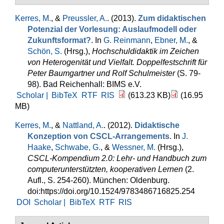
Kerres, M.
, &
Preussler, A.
. (2013).
Zum didaktischen
Potenzial der Vorlesung: Auslaufmodell oder
Zukunftsformat?
. In
G. Reinmann
,
Ebner, M.
, &
Schön, S.
(Hrsg.)
,
Hochschuldidaktik im Zeichen
von Heterogenität und Vielfalt. Doppelfestschrift für
Peter Baumgartner und Rolf Schulmeister
(S. 79-
98). Bad Reichenhall: BIMS e.V.
Scholar |
BibTeX
RTF
RIS
(613.23 KB)
(16.95
MB)
Kerres, M.
, &
Nattland, A.
. (2012).
Didaktische
Konzeption von CSCL-Arrangements
. In
J.
Haake
,
Schwabe, G.
, &
Wessner, M.
(Hrsg.)
,
CSCL-Kompendium 2.0: Lehr- und Handbuch zum
computerunterstützten, kooperativen Lernen
(2.
Aufl., S. 254-260). München: Oldenburg.
doi:https://doi.org/10.1524/9783486716825.254
DOI
Scholar |
BibTeX
RTF
RIS