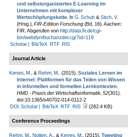
und selbstorganisiertes E-Learning im
Unternehmen mit komplexer
Wertschöpfungskette
. In
G. Schuh
&
Stich, V.
(Hrsg.)
,
FIR‑Edition Forschung
(Bd. 16). Aachen:
FIR. Abgerufen von
http://data.fir.de/cgi-
bin/webdyn/buchanzdet.cgi?id=119
Scholar |
BibTeX
RTF
RIS
Journal Article
Kerres, M.
, &
Rehm, M.
. (2015).
Soziales Lernen im
Internet: Plattformen für das Teilen von Wissen
in informellen und formellen Lernkontexten
.
HMD - Praxis der Wirtschaftsinformatik
,
52
(301).
doi:10.1365/s40702-014-0112-2
DOI
Scholar |
BibTeX
RTF
RIS
(282.4 KB)
Conference Proceedings
Rehm, M.
,
Notten, A.
, &
Kerres, M.
. (2015).
Tweeting