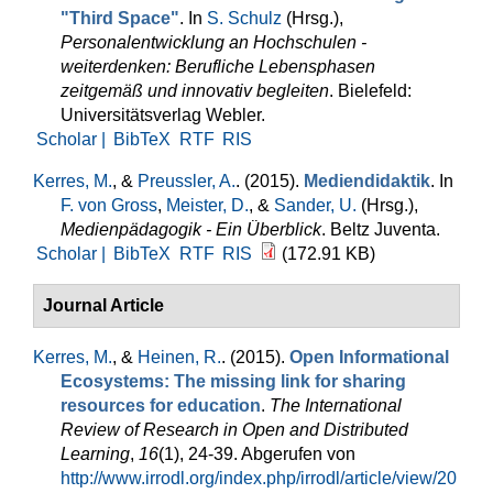
"Third Space"
. In
S. Schulz
(Hrsg.)
,
Personalentwicklung an Hochschulen -
weiterdenken: Berufliche Lebensphasen
zeitgemäß und innovativ begleiten
. Bielefeld:
Universitätsverlag Webler.
Scholar |
BibTeX
RTF
RIS
Kerres, M.
, &
Preussler, A.
. (2015).
Mediendidaktik
. In
F. von Gross
,
Meister, D.
, &
Sander, U.
(Hrsg.)
,
Medienpädagogik - Ein Überblick
. Beltz Juventa.
Scholar |
BibTeX
RTF
RIS
(172.91 KB)
Journal Article
Kerres, M.
, &
Heinen, R.
. (2015).
Open Informational
Ecosystems: The missing link for sharing
resources for education
.
The International
Review of Research in Open and Distributed
Learning
,
16
(1), 24-39. Abgerufen von
http://www.irrodl.org/index.php/irrodl/article/view/20