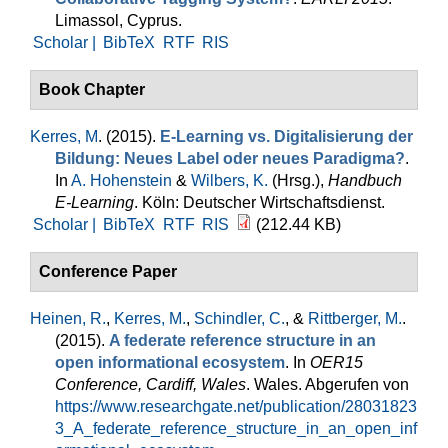
Limassol, Cyprus.
Scholar |
BibTeX
RTF
RIS
Book Chapter
Kerres, M
. (2015).
E-Learning vs. Digitalisierung der
Bildung: Neues Label oder neues Paradigma?
.
In
A. Hohenstein
&
Wilbers, K.
(Hrsg.)
,
Handbuch
E-Learning
. Köln: Deutscher Wirtschaftsdienst.
Scholar |
BibTeX
RTF
RIS
(212.44 KB)
Conference Paper
Heinen, R.
,
Kerres, M.
,
Schindler, C.
, &
Rittberger, M.
.
(2015).
A federate reference structure in an
open informational ecosystem
. In
OER15
Conference, Cardiff, Wales
. Wales. Abgerufen von
https://www.researchgate.net/publication/28031823
3_A_federate_reference_structure_in_an_open_inf