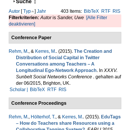
Anzeigen
Suche
Autor
[
Typ
]
Jahr
403 Items:
BibTeX
RTF
RIS
Filterkriterien:
Autor
is
Sander, Uwe
[Alle Filter
deaktivieren]
Conference Paper
Rehm, M.
, &
Kerres, M.
. (2015).
The Creation and
Distribution of Social Capital in Twitter
Conversations among Teachers – A
Longitudinal Ego-Network Approach
. In
XXXV.
Sunbelt Social Networks Conference
. gehalten auf
der 06/2015, Brighton, UK.
Scholar |
BibTeX
RTF
RIS
Conference Proceedings
Rehm, M.
,
Hölterhof, T.
, &
Kerres, M.
. (2015).
EduTags
– How do Teachers share Resources using a
Collaborative Tagging System?
.
EARLI 2015
.