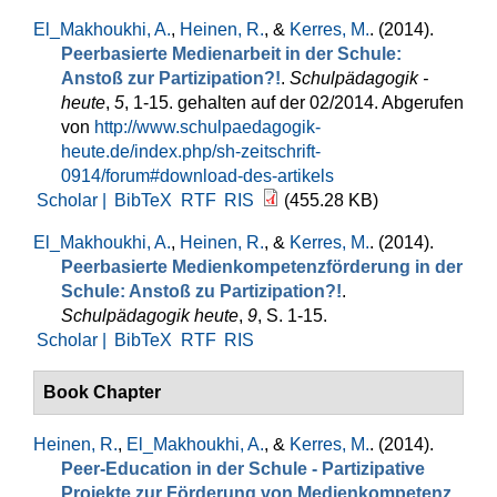
El_Makhoukhi, A.
,
Heinen, R.
, &
Kerres, M.
. (2014).
Peerbasierte Medienarbeit in der Schule:
Anstoß zur Partizipation?!
.
Schulpädagogik -
heute
,
5
, 1-15. gehalten auf der 02/2014. Abgerufen
von
http://www.schulpaedagogik-
heute.de/index.php/sh-zeitschrift-
0914/forum#download-des-artikels
Scholar |
BibTeX
RTF
RIS
(455.28 KB)
El_Makhoukhi, A.
,
Heinen, R.
, &
Kerres, M.
. (2014).
Peerbasierte Medienkompetenzförderung in der
Schule: Anstoß zu Partizipation?!
.
Schulpädagogik heute
,
9
, S. 1-15.
Scholar |
BibTeX
RTF
RIS
Book Chapter
Heinen, R.
,
El_Makhoukhi, A.
, &
Kerres, M.
. (2014).
Peer-Education in der Schule - Partizipative
Projekte zur Förderung von Medienkompetenz
.