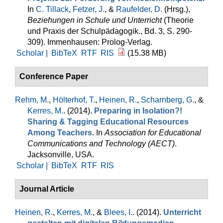
In
C. Tillack
,
Fetzer, J.
, &
Raufelder, D.
(Hrsg.)
,
Beziehungen in Schule und Unterricht
(Theorie
und Praxis der Schulpädagogik., Bd. 3, S. 290-
309). Immenhausen: Prolog-Verlag.
Scholar |
BibTeX
RTF
RIS
(15.38 MB)
Conference Paper
Rehm, M.
,
Hölterhof, T.
,
Heinen, R.
,
Scharnberg, G.
, &
Kerres, M.
. (2014).
Preparing in Isolation?!
Sharing & Tagging Educational Resources
Among Teachers
. In
Association for Educational
Communications and Technology (AECT)
.
Jacksonville, USA.
Scholar |
BibTeX
RTF
RIS
Journal Article
Heinen, R.
,
Kerres, M.
, &
Blees, I.
. (2014).
Unterricht