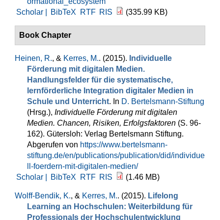
ormational_ecosystem
Scholar |
BibTeX
RTF
RIS
(335.99 KB)
Book Chapter
Heinen, R.
, &
Kerres, M.
. (2015).
Individuelle
Förderung mit digitalen Medien.
Handlungsfelder für die systematische,
lernförderliche Integration digitaler Medien in
Schule und Unterricht
. In
D. Bertelsmann-Stiftung
(Hrsg.)
,
Individuelle Förderung mit digitalen
Medien. Chancen, Risiken, Erfolgsfaktoren
(S. 96-
162). Gütersloh: Verlag Bertelsmann Stiftung.
Abgerufen von
https://www.bertelsmann-
stiftung.de/en/publications/publication/did/individue
ll-foerdern-mit-digitalen-medien/
Scholar |
BibTeX
RTF
RIS
(1.46 MB)
Wolff-Bendik, K.
, &
Kerres, M.
. (2015).
Lifelong
Learning an Hochschulen: Weiterbildung für
Professionals der Hochschulentwicklung