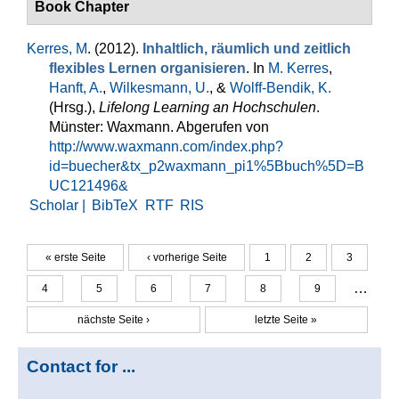
Book Chapter
Kerres, M
. (2012).
Inhaltlich, räumlich und zeitlich
flexibles Lernen organisieren
. In
M. Kerres
,
Hanft, A.
,
Wilkesmann, U.
, &
Wolff-Bendik, K.
(Hrsg.)
,
Lifelong Learning an Hochschulen
.
Münster: Waxmann. Abgerufen von
http://www.waxmann.com/index.php?
id=buecher&tx_p2waxmann_pi1%5Bbuch%5D=B
UC121496&
Scholar |
BibTeX
RTF
RIS
« erste Seite
‹ vorherige Seite
1
2
3
Seiten
…
4
5
6
7
8
9
nächste Seite ›
letzte Seite »
Contact for ...