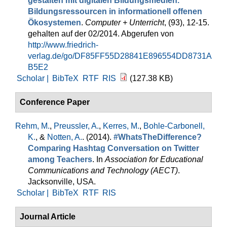
gestalten mit digitalen Bildungsmedien.
Bildungsressourcen in informationell offenen
Ökosystemen
.
Computer + Unterricht
, (93), 12-15.
gehalten auf der 02/2014. Abgerufen von
http://www.friedrich-
verlag.de/go/DF85FF55D28841E896554DD8731A
B5E2
Scholar |
BibTeX
RTF
RIS
(127.38 KB)
Conference Paper
Rehm, M.
,
Preussler, A.
,
Kerres, M.
,
Bohle-Carbonell,
K.
, &
Notten, A.
. (2014).
#WhatsTheDifference?
Comparing Hashtag Conversation on Twitter
among Teachers
. In
Association for Educational
Communications and Technology (AECT)
.
Jacksonville, USA.
Scholar |
BibTeX
RTF
RIS
Journal Article