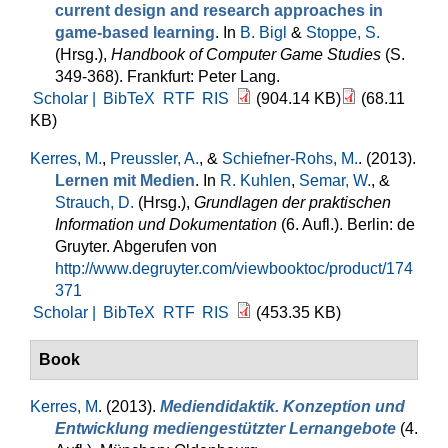
current design and research approaches in
game-based learning
. In
B. Bigl
&
Stoppe, S.
(Hrsg.)
,
Handbook of Computer Game Studies
(S.
349-368). Frankfurt: Peter Lang.
Scholar |
BibTeX
RTF
RIS
(904.14 KB)
(68.11
KB)
Kerres, M.
,
Preussler, A.
, &
Schiefner-Rohs, M.
. (2013).
Lernen mit Medien
. In
R. Kuhlen
,
Semar, W.
, &
Strauch, D.
(Hrsg.)
,
Grundlagen der praktischen
Information und Dokumentation
(6. Aufl.). Berlin: de
Gruyter. Abgerufen von
http://www.degruyter.com/viewbooktoc/product/174
371
Scholar |
BibTeX
RTF
RIS
(453.35 KB)
Book
Kerres, M
. (2013).
Mediendidaktik. Konzeption und
Entwicklung mediengestützter Lernangebote
(4.