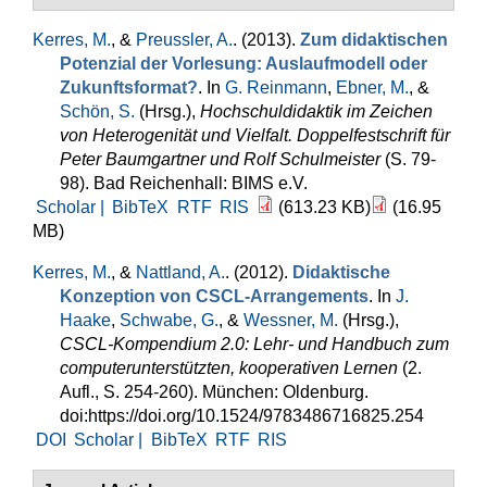
Kerres, M.
, &
Preussler, A.
. (2013).
Zum didaktischen
Potenzial der Vorlesung: Auslaufmodell oder
Zukunftsformat?
. In
G. Reinmann
,
Ebner, M.
, &
Schön, S.
(Hrsg.)
,
Hochschuldidaktik im Zeichen
von Heterogenität und Vielfalt. Doppelfestschrift für
Peter Baumgartner und Rolf Schulmeister
(S. 79-
98). Bad Reichenhall: BIMS e.V.
Scholar |
BibTeX
RTF
RIS
(613.23 KB)
(16.95
MB)
Kerres, M.
, &
Nattland, A.
. (2012).
Didaktische
Konzeption von CSCL-Arrangements
. In
J.
Haake
,
Schwabe, G.
, &
Wessner, M.
(Hrsg.)
,
CSCL-Kompendium 2.0: Lehr- und Handbuch zum
computerunterstützten, kooperativen Lernen
(2.
Aufl., S. 254-260). München: Oldenburg.
doi:https://doi.org/10.1524/9783486716825.254
DOI
Scholar |
BibTeX
RTF
RIS