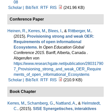
08
Scholar |
BibTeX
RTF
RIS
(241.96 KB)
Conference Paper
Heinen, R.
,
Kerres, M.
,
Blees, I.
, &
Rittberger, M.
.
(2015).
Provisioning strong and weak OER:
Requirements of open informational
Ecosystems
. In
Open Education Global
Conference 2015
. Banff, Alberta, Canada .
Abgerufen von
https://www.researchgate.net/publication/28031790
7_Provisioning_strong_and_weak_OER_Require
ments_of_open_informational_Ecosystems
Scholar |
BibTeX
RTF
RIS
(210.9 KB)
Book Chapter
Kerres, M.
,
Scharnberg, G.
,
Nattland, A.
, &
Helmstedt,
C.
. (2015).
SISE Synergetisches, interaktives