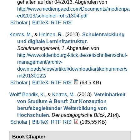
gehalten auf der 04/2013. Abgerufen von
http://www.medienpaed.com/Documents/medienpa
ed/2013/schiefner-rohs1304.pdf
Scholar |
BibTeX
RTF
RIS
Kerres, M.
, &
Heinen, R.
. (2013).
Schulentwicklung
und digitale Lerninfrastruktur
.
Schulmanagement
,
1
. Abgerufen von
http://www.oldenbourg-klick.de/zeitschriften/schul-
management/archiv-
downloads/view/artikel/download/artikelnummer/s
mt20130122/
Scholar |
BibTeX
RTF
RIS
(63.5 KB)
Wolff-Bendik, K.
, &
Kerres, M.
. (2013).
Vereinbarkeit
von Studium & Beruf: Zur Konzeption
berufsbegleitender Weiterbildung von
Hochschulen
.
Der pädagogische Blick
,
21
(4).
Scholar |
BibTeX
RTF
RIS
(135.55 KB)
Book Chapter