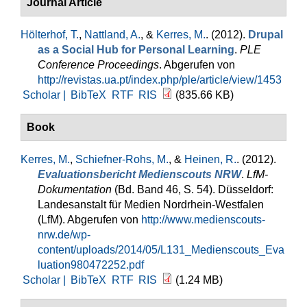
Journal Article
Hölterhof, T.
,
Nattland, A.
, &
Kerres, M.
. (2012).
Drupal
as a Social Hub for Personal Learning
.
PLE
Conference Proceedings
. Abgerufen von
http://revistas.ua.pt/index.php/ple/article/view/1453
Scholar |
BibTeX
RTF
RIS
(835.66 KB)
Book
Kerres, M.
,
Schiefner-Rohs, M.
, &
Heinen, R.
. (2012).
Evaluationsbericht Medienscouts NRW
.
LfM-
Dokumentation
(Bd. Band 46, S. 54). Düsseldorf:
Landesanstalt für Medien Nordrhein-Westfalen
(LfM). Abgerufen von
http://www.medienscouts-
nrw.de/wp-
content/uploads/2014/05/L131_Medienscouts_Eva
luation980472252.pdf
Scholar |
BibTeX
RTF
RIS
(1.24 MB)