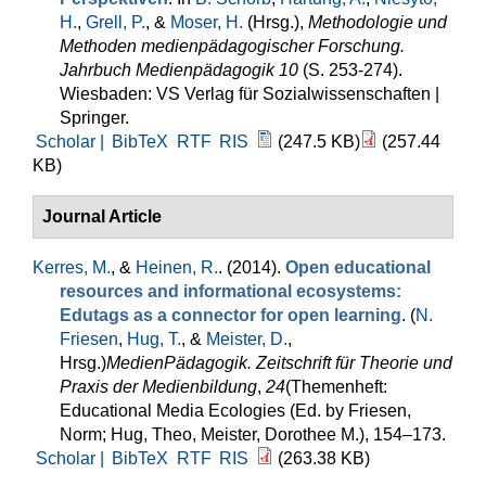
H.
,
Grell, P.
, &
Moser, H.
(Hrsg.)
,
Methodologie und
Methoden medienpädagogischer Forschung.
Jahrbuch Medienpädagogik 10
(S. 253-274).
Wiesbaden: VS Verlag für Sozialwissenschaften |
Springer.
Scholar |
BibTeX
RTF
RIS
(247.5 KB)
(257.44
KB)
Journal Article
Kerres, M.
, &
Heinen, R.
. (2014).
Open educational
resources and informational ecosystems:
Edutags as a connector for open learning
. (
N.
Friesen
,
Hug, T.
, &
Meister, D.
,
Hrsg.
)
MedienPädagogik. Zeitschrift für Theorie und
Praxis der Medienbildung
,
24
(Themenheft:
Educational Media Ecologies (Ed. by Friesen,
Norm; Hug, Theo, Meister, Dorothee M.), 154–173.
Scholar |
BibTeX
RTF
RIS
(263.38 KB)