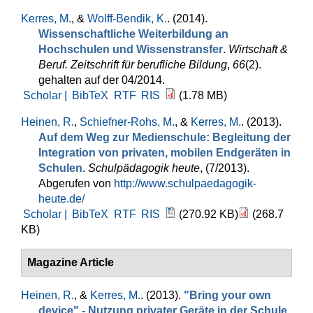
Kerres, M.
, &
Wolff-Bendik, K.
. (2014).
Wissenschaftliche Weiterbildung an
Hochschulen und Wissenstransfer
.
Wirtschaft &
Beruf. Zeitschrift für berufliche Bildung
,
66
(2).
gehalten auf der 04/2014.
Scholar |
BibTeX
RTF
RIS
(1.78 MB)
Heinen, R.
,
Schiefner-Rohs, M.
, &
Kerres, M.
. (2013).
Auf dem Weg zur Medienschule: Begleitung der
Integration von privaten, mobilen Endgeräten in
Schulen
.
Schulpädagogik heute
, (7/2013).
Abgerufen von
http://www.schulpaedagogik-
heute.de/
Scholar |
BibTeX
RTF
RIS
(270.92 KB)
(268.7
KB)
Magazine Article
Heinen, R.
, &
Kerres, M.
. (2013).
"Bring your own
device" - Nutzung privater Geräte in der Schule
.