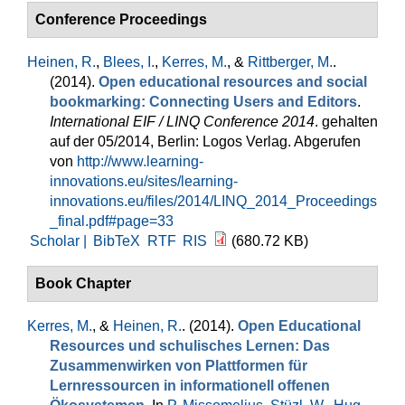
Conference Proceedings
Heinen, R.
,
Blees, I.
,
Kerres, M.
, &
Rittberger, M.
.
(2014).
Open educational resources and social
bookmarking: Connecting Users and Editors
.
International EIF / LINQ Conference 2014
. gehalten
auf der 05/2014, Berlin: Logos Verlag. Abgerufen
von
http://www.learning-
innovations.eu/sites/learning-
innovations.eu/files/2014/LINQ_2014_Proceedings
_final.pdf#page=33
Scholar |
BibTeX
RTF
RIS
(680.72 KB)
Book Chapter
Kerres, M.
, &
Heinen, R.
. (2014).
Open Educational
Resources und schulisches Lernen: Das
Zusammenwirken von Plattformen für
Lernressourcen in informationell offenen