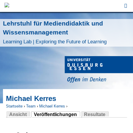
Jump to Navigation
Lehrstuhl für Mediendidaktik und
Wissensmanagement
Learning Lab | Exploring the Future of Learning
Michael Kerres
Startseite
›
Team
›
Michael Kerres
›
Ansicht
Veröffentlichungen
Resultate
Sie sind hier
(aktiver Reiter)
Haupt-Reiter