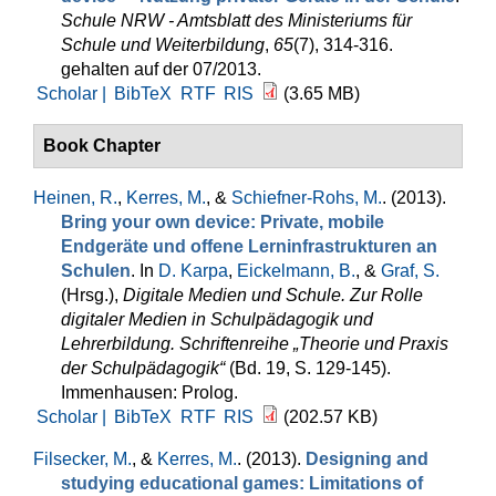
Schule NRW - Amtsblatt des Ministeriums für
Schule und Weiterbildung
,
65
(7), 314-316.
gehalten auf der 07/2013.
Scholar |
BibTeX
RTF
RIS
(3.65 MB)
Book Chapter
Heinen, R.
,
Kerres, M.
, &
Schiefner-Rohs, M.
. (2013).
Bring your own device: Private, mobile
Endgeräte und offene Lern­infrastrukturen an
Schulen
. In
D. Karpa
,
Eickelmann, B.
, &
Graf, S.
(Hrsg.)
,
Digitale Medien und Schule. Zur Rolle
digitaler Medien in Schulpädagogik und
Lehrerbildung. Schriftenreihe „Theorie und Praxis
der Schulpädagogik“
(Bd. 19, S. 129-145).
Immenhausen: Prolog.
Scholar |
BibTeX
RTF
RIS
(202.57 KB)
Filsecker, M.
, &
Kerres, M.
. (2013).
Designing and
studying educational games: Limitations of