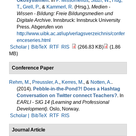
Ökosystemen
. In
P. Missomelius
,
Stüzl, W.
,
Hug,
T.
,
Grell, P.
, &
Kammerl, R.
(Hrsg.)
,
Medien -
Wissen - Bildung: Freie Bildungsmedien und
Digitale Archive
. Innsbruck: Innsbruck University
Press. Abgerufen von
http://www.uibk.ac.at/iup/verlagsverzeichnis/confer
enceseries.html
Scholar |
BibTeX
RTF
RIS
(266.83 KB)
(1.86
MB)
Conference Paper
Rehm, M.
,
Preussler, A.
,
Kerres, M.
, &
Notten, A.
.
(2014).
Pebble-in-the-Pond?! Does a Hashtag
Conversation on Twitter connect Teachers?
. In
EARLI - SIG 14 (Learning and Professional
Development)
. Oslo, Norway.
Scholar |
BibTeX
RTF
RIS
Journal Article