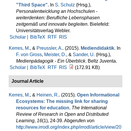
"Third Space"
. In
S. Schulz
(Hrsg.)
,
Personalentwicklung an Hochschulen -
weiterdenken: Berufliche Lebensphasen
zeitgemäß und innovativ begleiten
. Bielefeld:
Universitätsverlag Webler.
Scholar |
BibTeX
RTF
RIS
Kerres, M.
, &
Preussler, A.
. (2015).
Mediendidaktik
. In
F. von Gross
,
Meister, D.
, &
Sander, U.
(Hrsg.)
,
Medienpädagogik - Ein Überblick
. Beltz Juventa.
Scholar |
BibTeX
RTF
RIS
(172.91 KB)
Journal Article
Kerres, M.
, &
Heinen, R.
. (2015).
Open Informational
Ecosystems: The missing link for sharing
resources for education
.
The International
Review of Research in Open and Distributed
Learning
,
16
(1), 24-39. Abgerufen von
http://www.irrodl.org/index.php/irrodl/article/view/20