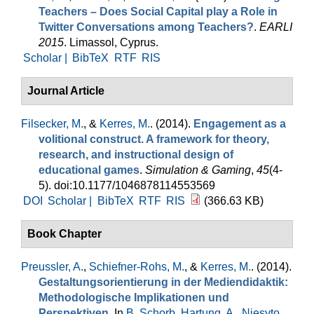
Teachers – Does Social Capital play a Role in
Twitter Conversations among Teachers?
.
EARLI
2015
. Limassol, Cyprus.
Scholar |
BibTeX
RTF
RIS
Journal Article
Filsecker, M.
, &
Kerres, M.
. (2014).
Engagement as a
volitional construct. A framework for theory,
research, and instructional design of
educational games
.
Simulation & Gaming
,
45
(4-
5). doi:10.1177/1046878114553569
DOI
Scholar |
BibTeX
RTF
RIS
(366.63 KB)
Book Chapter
Preussler, A.
,
Schiefner-Rohs, M.
, &
Kerres, M.
. (2014).
Gestaltungsorientierung in der Mediendidaktik:
Methodologische Implikationen und
Perspektiven
. In
B. Schorb
,
Hartung, A.
,
Niesyto,