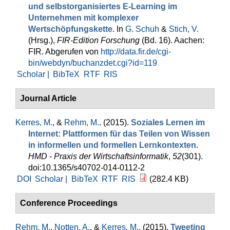
und selbstorganisiertes E-Learning im
Unternehmen mit komplexer
Wertschöpfungskette
. In
G. Schuh
&
Stich, V.
(Hrsg.)
,
FIR‑Edition Forschung
(Bd. 16). Aachen:
FIR. Abgerufen von
http://data.fir.de/cgi-
bin/webdyn/buchanzdet.cgi?id=119
Scholar |
BibTeX
RTF
RIS
Journal Article
Kerres, M.
, &
Rehm, M.
. (2015).
Soziales Lernen im
Internet: Plattformen für das Teilen von Wissen
in informellen und formellen Lernkontexten
.
HMD - Praxis der Wirtschaftsinformatik
,
52
(301).
doi:10.1365/s40702-014-0112-2
DOI
Scholar |
BibTeX
RTF
RIS
(282.4 KB)
Conference Proceedings
Rehm, M.
,
Notten, A.
, &
Kerres, M.
. (2015).
Tweeting