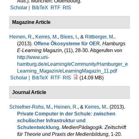
Aufl.). München: Oldenbourg.
Scholar |
BibTeX
RTF
RIS
Magazine Article
Heinen, R.
,
Kerres, M.
,
Blees, I.
, &
Rittberger, M.
.
(2013).
Offene Ökosysteme für OER
.
Hamburgs
E-Learning Magazin
, (11), 28-30. Abgerufen von
http://www.uni-
hamburg.de/eLearning/eCommunity/Hamburger_e
Learning_Magazin/eLearningMagazin_11.pdf
Scholar |
BibTeX
RTF
RIS
(14.09 MB)
Journal Article
Schiefner-Rohs, M.
,
Heinen, R.
, &
Kerres, M.
. (2013).
Private Computer in der Schule: zwischen
schulischer Infrastruktur und
Schulentwicklung
.
MedienPädagogik. Zeitschrift
für Theorie und Praxis der Medienbildung
, 1-20.