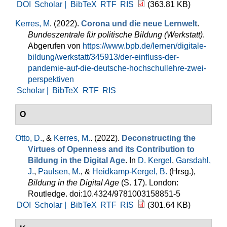
DOI
Scholar |
BibTeX
RTF
RIS
(363.81 KB)
Kerres, M
. (2022).
Corona und die neue Lernwelt
.
Bundeszentrale für politische Bildung (Werkstatt)
.
Abgerufen von
https://www.bpb.de/lernen/digitale-
bildung/werkstatt/345913/der-einfluss-der-
pandemie-auf-die-deutsche-hochschullehre-zwei-
perspektiven
Scholar |
BibTeX
RTF
RIS
O
Otto, D.
, &
Kerres, M.
. (2022).
Deconstructing the
Virtues of Openness and its Contribution to
Bildung in the Digital Age
. In
D. Kergel
,
Garsdahl,
J.
,
Paulsen, M.
, &
Heidkamp-Kergel, B.
(Hrsg.)
,
Bildung in the Digital Age
(S. 17). London:
Routledge. doi:10.4324/9781003158851-5
DOI
Scholar |
BibTeX
RTF
RIS
(301.64 KB)