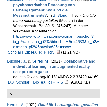
psychometrischen Erfassung von
Lernengagement: Wo sind die
Messinstrumente?
. In
B. Standl
(Hrsg.)
,
Digitale
Lehre nachhaltig gestalten
(Medien in der
Wissenschaft., Bd. 80, S. 245-247). Münster:
Waxmann. Abgerufen von
https://www.waxmann.com/waxmann-buecher/?
tx_p2waxmann_pi2%5bbuchnr%5d=4633&tx_p2w
axmann_pi2%5baction%5d=show
Scholar |
BibTeX
RTF
RIS
(11.21 MB)
Buchner, J.
, &
Kerres, M.
. (2021).
Collaborative and
individual learning in an augmented reality
escape room game
.
doi:http://dx.doi.org/10.13140/RG.2.2.33420.44169
DOI
Scholar |
BibTeX
RTF
RIS
(919.61 KB)
K
Kerres, M
. (2021).
Didaktik. Lernangebote gestalten
.