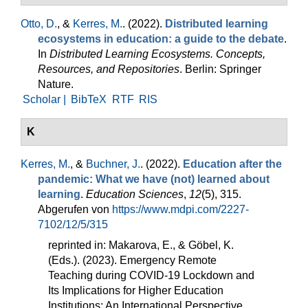
Otto, D.
, &
Kerres, M.
. (2022).
Distributed learning
ecosystems in education: a guide to the debate
.
In
Distributed Learning Ecosystems. Concepts,
Resources, and Repositories
. Berlin: Springer
Nature.
Scholar |
BibTeX
RTF
RIS
K
Kerres, M.
, &
Buchner, J.
. (2022).
Education after the
pandemic: What we have (not) learned about
learning
.
Education Sciences
,
12
(5), 315.
Abgerufen von
https://www.mdpi.com/2227-
7102/12/5/315
reprinted in: Makarova, E., & Göbel, K.
(Eds.). (2023). Emergency Remote
Teaching during COVID-19 Lockdown and
Its Implications for Higher Education
Institutions: An International Perspective.