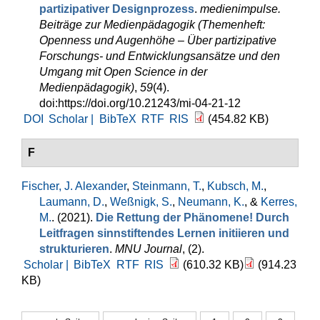
partizipativer Designprozess
.
medienimpulse.
Beiträge zur Medienpädagogik (Themenheft:
Openness und Augenhöhe – Über partizipative
Forschungs- und Entwicklungsansätze und den
Umgang mit Open Science in der
Medienpädagogik)
,
59
(4).
doi:https://doi.org/10.21243/mi-04-21-12
DOI
Scholar |
BibTeX
RTF
RIS
(454.82 KB)
F
Fischer, J. Alexander
,
Steinmann, T.
,
Kubsch, M.
,
Laumann, D.
,
Weßnigk, S.
,
Neumann, K.
, &
Kerres,
M.
. (2021).
Die Rettung der Phänomene! Durch
Leitfragen sinnstiftendes Lernen initiieren und
strukturieren
.
MNU Journal
, (2).
Scholar |
BibTeX
RTF
RIS
(610.32 KB)
(914.23
KB)