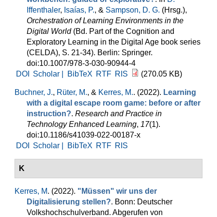
Iffenthaler
,
Isaías, P.
, &
Sampson, D. G.
(Hrsg.)
,
Orchestration of Learning Environments in the
Digital World
(Bd. Part of the Cognition and
Exploratory Learning in the Digital Age book series
(CELDA), S. 21-34). Berlin: Springer.
doi:10.1007/978-3-030-90944-4
DOI
Scholar |
BibTeX
RTF
RIS
(270.05 KB)
Buchner, J.
,
Rüter, M.
, &
Kerres, M.
. (2022).
Learning
with a digital escape room game: before or after
instruction?
.
Research and Practice in
Technology Enhanced Learning
,
17
(1).
doi:10.1186/s41039-022-00187-x
DOI
Scholar |
BibTeX
RTF
RIS
K
Kerres, M
. (2022).
"Müssen" wir uns der
Digitalisierung stellen?
. Bonn: Deutscher
Volkshochschulverband. Abgerufen von