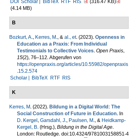
DOI
Scholar |
BibTeX
RTF
RIS
(316.47 KB)
(4.14 MB)
B
Bozkurt, A.
,
Kerres, M.
, &
al., et
. (2023).
Openness in
Education as a Praxis: From Individual
Testimonials to Collective Voices
.
Open Praxis
,
15
(2), 76–112. Abgerufen von
https://openpraxis.org/articles/10.55982/openpraxis
.15.2.574
Scholar |
BibTeX
RTF
RIS
K
Kerres, M
. (2022).
Bildung in a Digital World: The
Social Construction of Future in Education
. In
D. Kergel
,
Garsdahl, J.
,
Paulsen, M.
, &
Heidkamp-
Kergel, B.
(Hrsg.)
,
Bildung in the Digital Age
.
London: Routledge. doi:10.4324/9781003158851-4