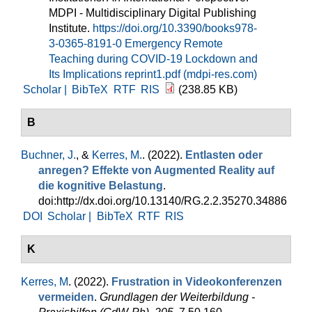
MDPI - Multidisciplinary Digital Publishing
Institute.
https://doi.org/10.3390/books978-
3-0365-8191-0
Emergency Remote
Teaching during COVID-19 Lockdown and
Its Implications reprint1.pdf (mdpi-res.com)
Scholar |
BibTeX
RTF
RIS
(238.85 KB)
B
Buchner, J.
, &
Kerres, M.
. (2022).
Entlasten oder
anregen? Effekte von Augmented Reality auf
die kognitive Belastung
.
doi:http://dx.doi.org/10.13140/RG.2.2.35270.34886
DOI
Scholar |
BibTeX
RTF
RIS
K
Kerres, M
. (2022).
Frustration in Videokonferenzen
vermeiden
.
Grundlagen der Weiterbildung -