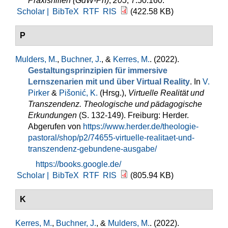
Praxishilfen (GdW-Ph)
,
205
, 7.50.160.
Scholar |
BibTeX
RTF
RIS
(422.58 KB)
P
Mulders, M.
,
Buchner, J.
, &
Kerres, M.
. (2022).
Gestaltungsprinzipien für immersive
Lernszenarien mit und über Virtual Reality
. In
V.
Pirker
&
Pišonić, K.
(Hrsg.)
,
Virtuelle Realität und
Transzendenz. Theologische und pädagogische
Erkundungen
(S. 132-149). Freiburg: Herder.
Abgerufen von
https://www.herder.de/theologie-
pastoral/shop/p2/74655-virtuelle-realitaet-und-
transzendenz-gebundene-ausgabe/
https://books.google.de/
Scholar |
BibTeX
RTF
RIS
(805.94 KB)
K
Kerres, M.
,
Buchner, J.
, &
Mulders, M.
. (2022).