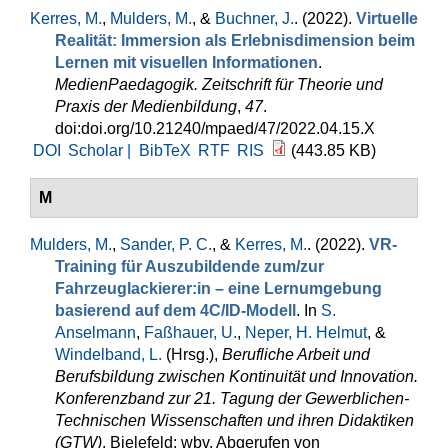
Kerres, M.
,
Mulders, M.
, &
Buchner, J.
. (2022).
Virtuelle
Realität: Immersion als Erlebnisdimension beim
Lernen mit visuellen Informationen
.
MedienPaedagogik. Zeitschrift für Theorie und
Praxis der Medienbildung
,
47
.
doi:doi.org/10.21240/mpaed/47/2022.04.15.X
DOI
Scholar |
BibTeX
RTF
RIS
(443.85 KB)
M
Mulders, M.
,
Sander, P. C.
, &
Kerres, M.
. (2022).
VR-
Training für Auszubildende zum/zur
Fahrzeuglackierer:in – eine Lernumgebung
basierend auf dem 4C/ID-Modell
. In
S.
Anselmann
,
Faßhauer, U.
,
Neper, H. Helmut
, &
Windelband, L.
(Hrsg.)
,
Berufliche Arbeit und
Berufsbildung zwischen Kontinuität und Innovation.
Konferenzband zur 21. Tagung der Gewerblichen-
Technischen Wissenschaften und ihren Didaktiken
(GTW)
. Bielefeld: wbv. Abgerufen von