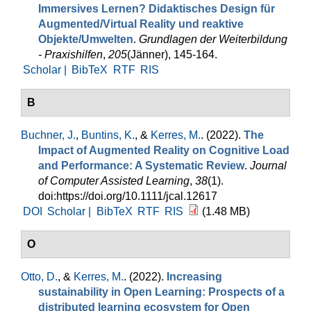
Immersives Lernen? Didaktisches Design für
Augmented/Virtual Reality und reaktive
Objekte/Umwelten
.
Grundlagen der Weiterbildung
- Praxishilfen
,
205
(Jänner), 145-164.
Scholar |
BibTeX
RTF
RIS
B
Buchner, J.
,
Buntins, K.
, &
Kerres, M.
. (2022).
The
Impact of Augmented Reality on Cognitive Load
and Performance: A Systematic Review
.
Journal
of Computer Assisted Learning
,
38
(1).
doi:https://doi.org/10.1111/jcal.12617
DOI
Scholar |
BibTeX
RTF
RIS
(1.48 MB)
O
Otto, D.
, &
Kerres, M.
. (2022).
Increasing
sustainability in Open Learning: Prospects of a
distributed learning ecosystem for Open