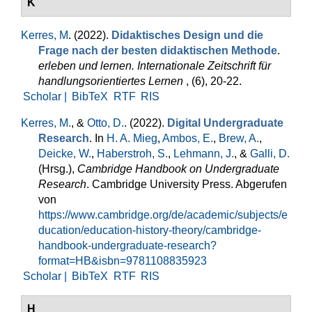
K
Kerres, M
. (2022).
Didaktisches Design und die
Frage nach der besten didaktischen Methode
.
erleben und lernen. Internationale Zeitschrift für
handlungsorientiertes Lernen
, (6), 20-22.
Scholar |
BibTeX
RTF
RIS
Kerres, M.
, &
Otto, D.
. (2022).
Digital Undergraduate
Research
. In
H. A. Mieg
,
Ambos, E.
,
Brew, A.
,
Deicke, W.
,
Haberstroh, S.
,
Lehmann, J.
, &
Galli, D.
(Hrsg.)
,
Cambridge Handbook on Undergraduate
Research
. Cambridge University Press. Abgerufen
von
https://www.cambridge.org/de/academic/subjects/e
ducation/education-history-theory/cambridge-
handbook-undergraduate-research?
format=HB&isbn=9781108835923
Scholar |
BibTeX
RTF
RIS
H