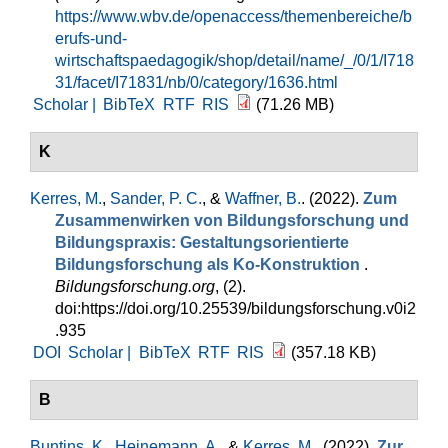
https://www.wbv.de/openaccess/themenbereiche/b
erufs-und-
wirtschaftspaedagogik/shop/detail/name/_/0/1/I718
31/facet/I71831/nb/0/category/1636.html
Scholar |
BibTeX
RTF
RIS
(71.26 MB)
K
Kerres, M.
,
Sander, P. C.
, &
Waffner, B.
. (2022).
Zum
Zusammenwirken von Bildungsforschung und
Bildungspraxis: Gestaltungsorientierte
Bildungsforschung als Ko-Konstruktion
.
Bildungsforschung.org
, (2).
doi:https://doi.org/10.25539/bildungsforschung.v0i2
.935
DOI
Scholar |
BibTeX
RTF
RIS
(357.18 KB)
B
Buntins, K.
,
Heinemann, A.
, &
Kerres, M.
. (2022).
Zur