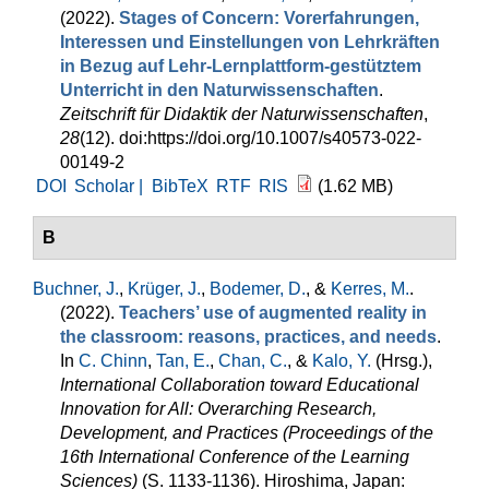
(2022).
Stages of Concern: Vorerfahrungen,
Interessen und Einstellungen von Lehrkräften
in Bezug auf Lehr-Lernplattform-gestütztem
Unterricht in den Naturwissenschaften
.
Zeitschrift für Didaktik der Naturwissenschaften
,
28
(12). doi:https://doi.org/10.1007/s40573-022-
00149-2
DOI
Scholar |
BibTeX
RTF
RIS
(1.62 MB)
B
Buchner, J.
,
Krüger, J.
,
Bodemer, D.
, &
Kerres, M.
.
(2022).
Teachers’ use of augmented reality in
the classroom: reasons, practices, and needs
.
In
C. Chinn
,
Tan, E.
,
Chan, C.
, &
Kalo, Y.
(Hrsg.)
,
International Collaboration toward Educational
Innovation for All: Overarching Research,
Development, and Practices (Proceedings of the
16th International Conference of the Learning
Sciences)
(S. 1133-1136). Hiroshima, Japan: