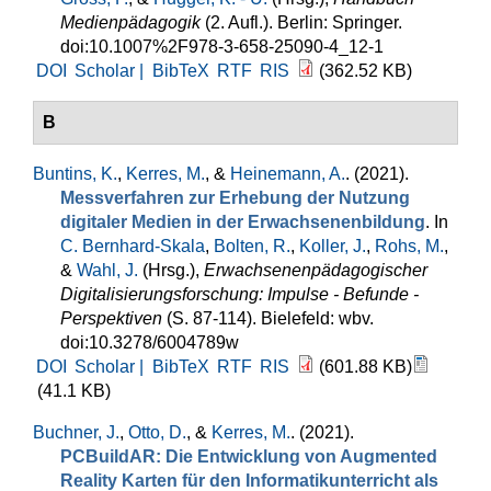
Medienpädagogik
(2. Aufl.). Berlin: Springer.
doi:10.1007%2F978-3-658-25090-4_12-1
DOI
Scholar |
BibTeX
RTF
RIS
(362.52 KB)
B
Buntins, K.
,
Kerres, M.
, &
Heinemann, A.
. (2021).
Messverfahren zur Erhebung der Nutzung
digitaler Medien in der Erwachsenenbildung
. In
C. Bernhard-Skala
,
Bolten, R.
,
Koller, J.
,
Rohs, M.
,
&
Wahl, J.
(Hrsg.)
,
Erwachsenenpädagogischer
Digitalisierungsforschung: Impulse - Befunde -
Perspektiven
(S. 87-114). Bielefeld: wbv.
doi:10.3278/6004789w
DOI
Scholar |
BibTeX
RTF
RIS
(601.88 KB)
(41.1 KB)
Buchner, J.
,
Otto, D.
, &
Kerres, M.
. (2021).
PCBuildAR: Die Entwicklung von Augmented
Reality Karten für den Informatikunterricht als