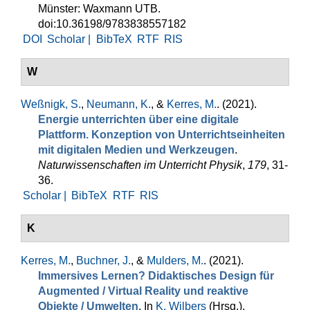
Münster: Waxmann UTB.
doi:10.36198/9783838557182
DOI
Scholar |
BibTeX
RTF
RIS
W
Weßnigk, S.
,
Neumann, K.
, &
Kerres, M.
. (2021).
Energie unterrichten über eine digitale
Plattform. Konzeption von Unterrichtseinheiten
mit digitalen Medien und Werkzeugen
.
Naturwissenschaften im Unterricht Physik
,
179
, 31-
36.
Scholar |
BibTeX
RTF
RIS
K
Kerres, M.
,
Buchner, J.
, &
Mulders, M.
. (2021).
Immersives Lernen? Didaktisches Design für
Augmented / Virtual Reality und reaktive
Objekte / Umwelten
. In
K. Wilbers
(Hrsg.)
,