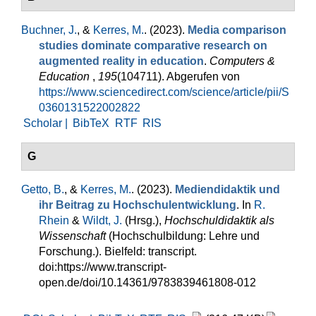
Buchner, J.
, &
Kerres, M.
. (2023).
Media comparison
studies dominate comparative research on
augmented reality in education
.
Computers &
Education
,
195
(104711). Abgerufen von
https://www.sciencedirect.com/science/article/pii/S
0360131522002822
Scholar |
BibTeX
RTF
RIS
G
Getto, B.
, &
Kerres, M.
. (2023).
Mediendidaktik und
ihr Beitrag zu Hochschulentwicklung
. In
R.
Rhein
&
Wildt, J.
(Hrsg.)
,
Hochschuldidaktik als
Wissenschaft
(Hochschulbildung: Lehre und
Forschung.). Bielfeld: transcript.
doi:https://www.transcript-
open.de/doi/10.14361/9783839461808-012