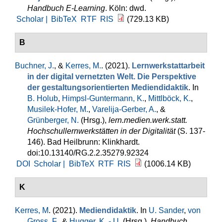
Handbuch E-Learning
. Köln: dwd.
Scholar |
BibTeX
RTF
RIS
(729.13 KB)
B
Buchner, J.
, &
Kerres, M.
. (2021).
Lernwerkstattarbeit
in der digital vernetzten Welt. Die Perspektive
der gestaltungsorientierten Mediendidaktik
. In
B. Holub
,
Himpsl-Guntermann, K.
,
Mittlböck, K.
,
Musilek-Hofer, M.
,
Varelija-Gerber, A.
, &
Grünberger, N.
(Hrsg.)
,
lern.medien.werk.statt.
Hochschullernwerkstätten in der Digitalität
(S. 137-
146). Bad Heilbrunn: Klinkhardt.
doi:10.13140/RG.2.2.35279.92324
DOI
Scholar |
BibTeX
RTF
RIS
(1006.14 KB)
K
Kerres, M
. (2021).
Mediendidaktik
. In
U. Sander
,
von
Gross, F.
, &
Hugger, K. - U.
(Hrsg.)
,
Handbuch