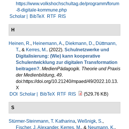
https://www.volkshochschultag.de/programm/forum
-8-digitale-kommune.php
Scholar |
BibTeX
RTF
RIS
H
Heinen, R.
,
Heinemann, A.
,
Diekmann, D.
,
Düttmann,
T.
, &
Kerres, M.
. (2022).
Schulnetzwerke und
Digitalisierung: (Wie) kann kooperative
Schulentwicklung zur digitalen Transformation
beitragen?
.
MedienPädagogik. Theorie und Praxis
der Medienbildung
,
49
.
doi:https://doi.org/10.21240/mpaed/49/2022.10.13.
X
DOI
Scholar |
BibTeX
RTF
RIS
(529.76 KB)
S
Stürmer-Steinmann, T. Katharina
,
Weßnigk, S.
,
Fischer, J. Alexander
,
Kerres, M.
, &
Neumann, K.
.