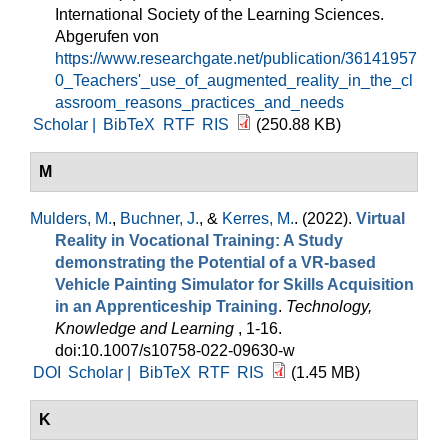
International Society of the Learning Sciences.
Abgerufen von
https://www.researchgate.net/publication/36141957
0_Teachers'_use_of_augmented_reality_in_the_cl
assroom_reasons_practices_and_needs
Scholar |
BibTeX
RTF
RIS
(250.88 KB)
M
Mulders, M.
,
Buchner, J.
, &
Kerres, M.
. (2022).
Virtual
Reality in Vocational Training: A Study
demonstrating the Potential of a VR-based
Vehicle Painting Simulator for Skills Acquisition
in an Apprenticeship Training
.
Technology,
Knowledge and Learning
, 1-16.
doi:10.1007/s10758-022-09630-w
DOI
Scholar |
BibTeX
RTF
RIS
(1.45 MB)
K