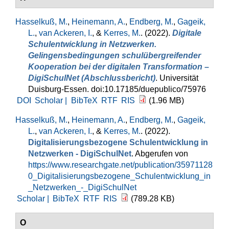
Hasselkuß, M.
,
Heinemann, A.
,
Endberg, M.
,
Gageik,
L.
,
van Ackeren, I.
, &
Kerres, M.
. (2022).
Digitale
Schulentwicklung in Netzwerken.
Gelingensbedingungen schulübergreifender
Kooperation bei der digitalen Transformation –
DigiSchulNet (Abschlussbericht)
. Universität
Duisburg-Essen. doi:10.17185/duepublico/75976
DOI
Scholar |
BibTeX
RTF
RIS
(1.96 MB)
Hasselkuß, M.
,
Heinemann, A.
,
Endberg, M.
,
Gageik,
L.
,
van Ackeren, I.
, &
Kerres, M.
. (2022).
Digitalisierungsbezogene Schulentwicklung in
Netzwerken - DigiSchulNet
. Abgerufen von
https://www.researchgate.net/publication/35971128
0_Digitalisierungsbezogene_Schulentwicklung_in
_Netzwerken_-_DigiSchulNet
Scholar |
BibTeX
RTF
RIS
(789.28 KB)
O