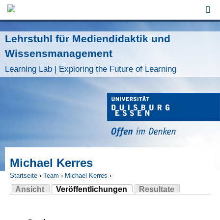
Jump to Navigation
Lehrstuhl für Mediendidaktik und
Wissensmanagement
Learning Lab | Exploring the Future of Learning
Michael Kerres
Startseite
›
Team
›
Michael Kerres
›
Ansicht
Veröffentlichungen
Resultate
Sie sind hier
(aktiver Reiter)
Haupt-Reiter