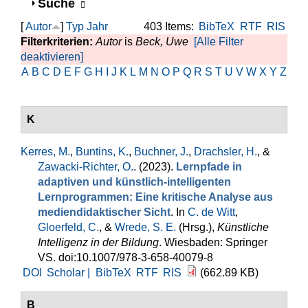
Anzeigen
Suche
[
Autor
]
Typ
Jahr
403 Items:
BibTeX
RTF
RIS
Filterkriterien:
Autor
is
Beck, Uwe
[Alle Filter
deaktivieren]
A
B
C
D
E
F
G
H
I
J
K
L
M
N
O
P
Q
R
S
T
U
V
W
X
Y
Z
K
Kerres, M.
,
Buntins, K.
,
Buchner, J.
,
Drachsler, H.
, &
Zawacki-Richter, O.
. (2023).
Lernpfade in
adaptiven und künstlich-intelligenten
Lernprogrammen: Eine kritische Analyse aus
mediendidaktischer Sicht
. In
C. de Witt
,
Gloerfeld, C.
, &
Wrede, S. E.
(Hrsg.)
,
Künstliche
Intelligenz in der Bildung
. Wiesbaden: Springer
VS. doi:10.1007/978-3-658-40079-8
DOI
Scholar |
BibTeX
RTF
RIS
(662.89 KB)
B