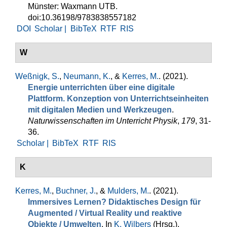
Münster: Waxmann UTB.
doi:10.36198/9783838557182
DOI
Scholar |
BibTeX
RTF
RIS
W
Weßnigk, S.
,
Neumann, K.
, &
Kerres, M.
. (2021).
Energie unterrichten über eine digitale
Plattform. Konzeption von Unterrichtseinheiten
mit digitalen Medien und Werkzeugen
.
Naturwissenschaften im Unterricht Physik
,
179
, 31-
36.
Scholar |
BibTeX
RTF
RIS
K
Kerres, M.
,
Buchner, J.
, &
Mulders, M.
. (2021).
Immersives Lernen? Didaktisches Design für
Augmented / Virtual Reality und reaktive
Objekte / Umwelten
. In
K. Wilbers
(Hrsg.)
,