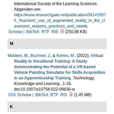
International Society of the Learning Sciences.
Abgerufen von
https://www.researchgate.net/publication/36141957
0_Teachers'_use_of_augmented_reality_in_the_cl
assroom_reasons_practices_and_needs
Scholar |
BibTeX
RTF
RIS
(250.88 KB)
M
Mulders, M.
,
Buchner, J.
, &
Kerres, M.
. (2022).
Virtual
Reality in Vocational Training: A Study
demonstrating the Potential of a VR-based
Vehicle Painting Simulator for Skills Acquisition
in an Apprenticeship Training
.
Technology,
Knowledge and Learning
, 1-16.
doi:10.1007/s10758-022-09630-w
DOI
Scholar |
BibTeX
RTF
RIS
(1.45 MB)
K