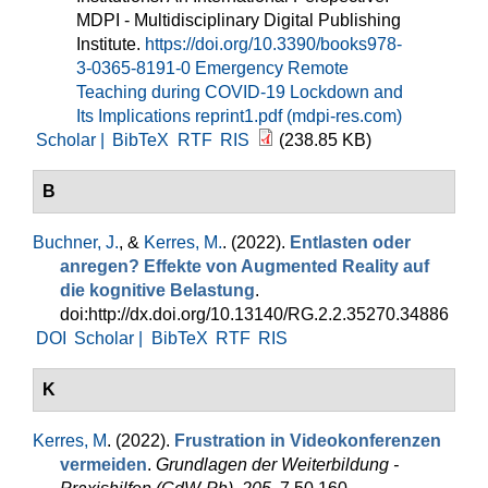
MDPI - Multidisciplinary Digital Publishing
Institute.
https://doi.org/10.3390/books978-
3-0365-8191-0
Emergency Remote
Teaching during COVID-19 Lockdown and
Its Implications reprint1.pdf (mdpi-res.com)
Scholar |
BibTeX
RTF
RIS
(238.85 KB)
B
Buchner, J.
, &
Kerres, M.
. (2022).
Entlasten oder
anregen? Effekte von Augmented Reality auf
die kognitive Belastung
.
doi:http://dx.doi.org/10.13140/RG.2.2.35270.34886
DOI
Scholar |
BibTeX
RTF
RIS
K
Kerres, M
. (2022).
Frustration in Videokonferenzen
vermeiden
.
Grundlagen der Weiterbildung -