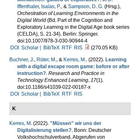
Iffenthaler
,
Isaías, P.
, &
Sampson, D. G.
(Hrsg.)
,
Orchestration of Learning Environments in the
Digital World
(Bd. Part of the Cognition and
Exploratory Learning in the Digital Age book series
(CELDA), S. 21-34). Berlin: Springer.
doi:10.1007/978-3-030-90944-4
DOI
Scholar |
BibTeX
RTF
RIS
(270.05 KB)
Buchner, J.
,
Rüter, M.
, &
Kerres, M.
. (2022).
Learning
with a digital escape room game: before or after
instruction?
.
Research and Practice in
Technology Enhanced Learning
,
17
(1).
doi:10.1186/s41039-022-00187-x
DOI
Scholar |
BibTeX
RTF
RIS
K
Kerres, M
. (2022).
"Müssen" wir uns der
Digitalisierung stellen?
. Bonn: Deutscher
Volkshochschulverband. Abgerufen von