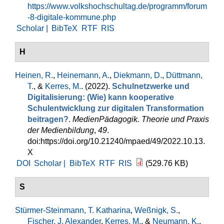
https://www.volkshochschultag.de/programm/forum
-8-digitale-kommune.php
Scholar |
BibTeX
RTF
RIS
H
Heinen, R.
,
Heinemann, A.
,
Diekmann, D.
,
Düttmann,
T.
, &
Kerres, M.
. (2022).
Schulnetzwerke und
Digitalisierung: (Wie) kann kooperative
Schulentwicklung zur digitalen Transformation
beitragen?
.
MedienPädagogik. Theorie und Praxis
der Medienbildung
,
49
.
doi:https://doi.org/10.21240/mpaed/49/2022.10.13.
X
DOI
Scholar |
BibTeX
RTF
RIS
(529.76 KB)
S
Stürmer-Steinmann, T. Katharina
,
Weßnigk, S.
,
Fischer, J. Alexander
,
Kerres, M.
, &
Neumann, K.
.