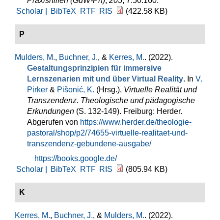
Praxishilfen (GdW-Ph)
,
205
, 7.50.160.
Scholar |
BibTeX
RTF
RIS
(422.58 KB)
P
Mulders, M.
,
Buchner, J.
, &
Kerres, M.
. (2022).
Gestaltungsprinzipien für immersive
Lernszenarien mit und über Virtual Reality
. In
V.
Pirker
&
Pišonić, K.
(Hrsg.)
,
Virtuelle Realität und
Transzendenz. Theologische und pädagogische
Erkundungen
(S. 132-149). Freiburg: Herder.
Abgerufen von
https://www.herder.de/theologie-
pastoral/shop/p2/74655-virtuelle-realitaet-und-
transzendenz-gebundene-ausgabe/
https://books.google.de/
Scholar |
BibTeX
RTF
RIS
(805.94 KB)
K
Kerres, M.
,
Buchner, J.
, &
Mulders, M.
. (2022).