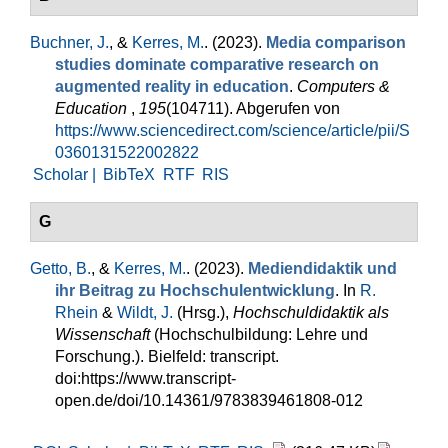
Buchner, J.
, &
Kerres, M.
. (2023).
Media comparison
studies dominate comparative research on
augmented reality in education
.
Computers &
Education
,
195
(104711). Abgerufen von
https://www.sciencedirect.com/science/article/pii/S
0360131522002822
Scholar |
BibTeX
RTF
RIS
G
Getto, B.
, &
Kerres, M.
. (2023).
Mediendidaktik und
ihr Beitrag zu Hochschulentwicklung
. In
R.
Rhein
&
Wildt, J.
(Hrsg.)
,
Hochschuldidaktik als
Wissenschaft
(Hochschulbildung: Lehre und
Forschung.). Bielfeld: transcript.
doi:https://www.transcript-
open.de/doi/10.14361/9783839461808-012