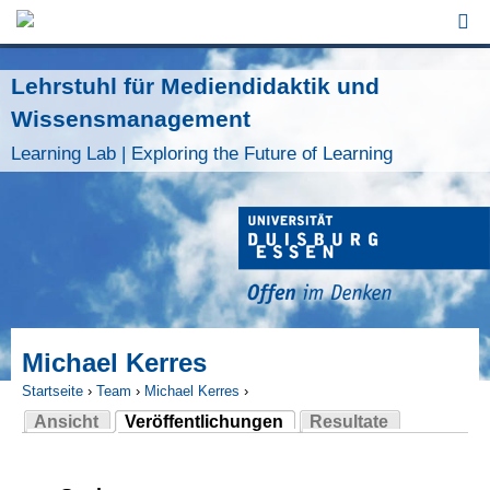
Jump to Navigation
Lehrstuhl für Mediendidaktik und
Wissensmanagement
Learning Lab | Exploring the Future of Learning
Michael Kerres
Startseite
›
Team
›
Michael Kerres
›
Ansicht
Veröffentlichungen
Resultate
Sie sind hier
(aktiver Reiter)
Haupt-Reiter