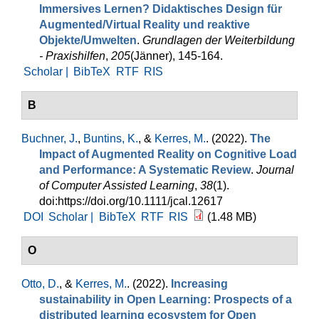
Immersives Lernen? Didaktisches Design für
Augmented/Virtual Reality und reaktive
Objekte/Umwelten
.
Grundlagen der Weiterbildung
- Praxishilfen
,
205
(Jänner), 145-164.
Scholar |
BibTeX
RTF
RIS
B
Buchner, J.
,
Buntins, K.
, &
Kerres, M.
. (2022).
The
Impact of Augmented Reality on Cognitive Load
and Performance: A Systematic Review
.
Journal
of Computer Assisted Learning
,
38
(1).
doi:https://doi.org/10.1111/jcal.12617
DOI
Scholar |
BibTeX
RTF
RIS
(1.48 MB)
O
Otto, D.
, &
Kerres, M.
. (2022).
Increasing
sustainability in Open Learning: Prospects of a
distributed learning ecosystem for Open