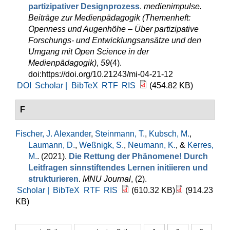
partizipativer Designprozess
.
medienimpulse.
Beiträge zur Medienpädagogik (Themenheft:
Openness und Augenhöhe – Über partizipative
Forschungs- und Entwicklungsansätze und den
Umgang mit Open Science in der
Medienpädagogik)
,
59
(4).
doi:https://doi.org/10.21243/mi-04-21-12
DOI
Scholar |
BibTeX
RTF
RIS
(454.82 KB)
F
Fischer, J. Alexander
,
Steinmann, T.
,
Kubsch, M.
,
Laumann, D.
,
Weßnigk, S.
,
Neumann, K.
, &
Kerres,
M.
. (2021).
Die Rettung der Phänomene! Durch
Leitfragen sinnstiftendes Lernen initiieren und
strukturieren
.
MNU Journal
, (2).
Scholar |
BibTeX
RTF
RIS
(610.32 KB)
(914.23
KB)