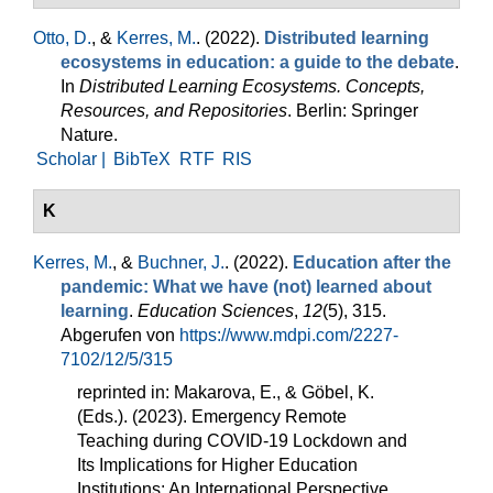
Otto, D.
, &
Kerres, M.
. (2022).
Distributed learning
ecosystems in education: a guide to the debate
.
In
Distributed Learning Ecosystems. Concepts,
Resources, and Repositories
. Berlin: Springer
Nature.
Scholar |
BibTeX
RTF
RIS
K
Kerres, M.
, &
Buchner, J.
. (2022).
Education after the
pandemic: What we have (not) learned about
learning
.
Education Sciences
,
12
(5), 315.
Abgerufen von
https://www.mdpi.com/2227-
7102/12/5/315
reprinted in: Makarova, E., & Göbel, K.
(Eds.). (2023). Emergency Remote
Teaching during COVID-19 Lockdown and
Its Implications for Higher Education
Institutions: An International Perspective.