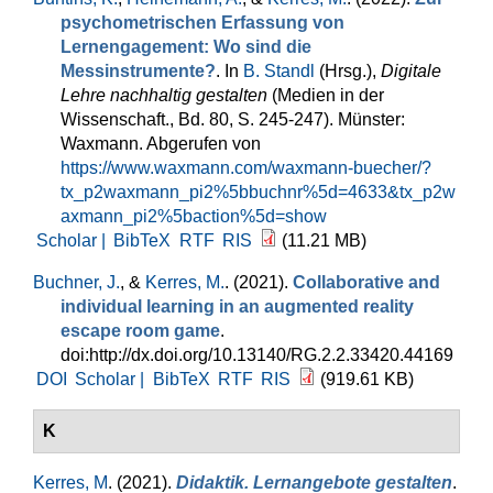
psychometrischen Erfassung von
Lernengagement: Wo sind die
Messinstrumente?
. In
B. Standl
(Hrsg.)
,
Digitale
Lehre nachhaltig gestalten
(Medien in der
Wissenschaft., Bd. 80, S. 245-247). Münster:
Waxmann. Abgerufen von
https://www.waxmann.com/waxmann-buecher/?
tx_p2waxmann_pi2%5bbuchnr%5d=4633&tx_p2w
axmann_pi2%5baction%5d=show
Scholar |
BibTeX
RTF
RIS
(11.21 MB)
Buchner, J.
, &
Kerres, M.
. (2021).
Collaborative and
individual learning in an augmented reality
escape room game
.
doi:http://dx.doi.org/10.13140/RG.2.2.33420.44169
DOI
Scholar |
BibTeX
RTF
RIS
(919.61 KB)
K
Kerres, M
. (2021).
Didaktik. Lernangebote gestalten
.