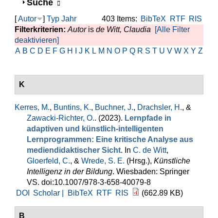
Anzeigen
Suche
[
Autor
]
Typ
Jahr
403 Items:
BibTeX
RTF
RIS
Filterkriterien:
Autor
is
de Witt, Claudia
[Alle Filter
deaktivieren]
A
B
C
D
E
F
G
H
I
J
K
L
M
N
O
P
Q
R
S
T
U
V
W
X
Y
Z
K
Kerres, M.
,
Buntins, K.
,
Buchner, J.
,
Drachsler, H.
, &
Zawacki-Richter, O.
. (2023).
Lernpfade in
adaptiven und künstlich-intelligenten
Lernprogrammen: Eine kritische Analyse aus
mediendidaktischer Sicht
. In
C. de Witt
,
Gloerfeld, C.
, &
Wrede, S. E.
(Hrsg.)
,
Künstliche
Intelligenz in der Bildung
. Wiesbaden: Springer
VS. doi:10.1007/978-3-658-40079-8
DOI
Scholar |
BibTeX
RTF
RIS
(662.89 KB)
B