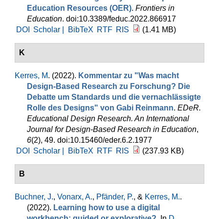
Education Resources (OER)
.
Frontiers in
Education
. doi:10.3389/feduc.2022.866917
DOI
Scholar |
BibTeX
RTF
RIS
(1.41 MB)
K
Kerres, M
. (2022).
Kommentar zu "Was macht
Design-Based Research zu Forschung? Die
Debatte um Standards und die vernachlässigte
Rolle des Designs" von Gabi Reinmann
.
EDeR.
Educational Design Research. An International
Journal for Design-Based Research in Education
,
6
(2), 49. doi:10.15460/eder.6.2.1977
DOI
Scholar |
BibTeX
RTF
RIS
(237.93 KB)
B
Buchner, J.
,
Vonarx, A.
,
Pfänder, P.
, &
Kerres, M.
.
(2022).
Learning how to use a digital
workbench: guided or explorative?
. In
D.