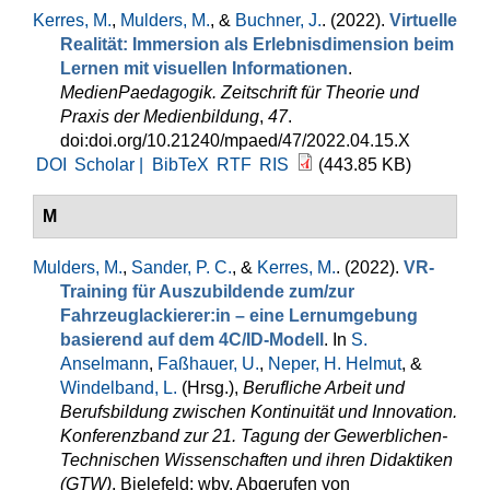
Kerres, M.
,
Mulders, M.
, &
Buchner, J.
. (2022).
Virtuelle
Realität: Immersion als Erlebnisdimension beim
Lernen mit visuellen Informationen
.
MedienPaedagogik. Zeitschrift für Theorie und
Praxis der Medienbildung
,
47
.
doi:doi.org/10.21240/mpaed/47/2022.04.15.X
DOI
Scholar |
BibTeX
RTF
RIS
(443.85 KB)
M
Mulders, M.
,
Sander, P. C.
, &
Kerres, M.
. (2022).
VR-
Training für Auszubildende zum/zur
Fahrzeuglackierer:in – eine Lernumgebung
basierend auf dem 4C/ID-Modell
. In
S.
Anselmann
,
Faßhauer, U.
,
Neper, H. Helmut
, &
Windelband, L.
(Hrsg.)
,
Berufliche Arbeit und
Berufsbildung zwischen Kontinuität und Innovation.
Konferenzband zur 21. Tagung der Gewerblichen-
Technischen Wissenschaften und ihren Didaktiken
(GTW)
. Bielefeld: wbv. Abgerufen von