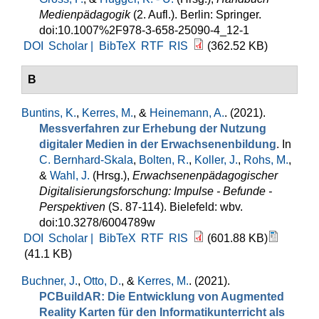
Medienpädagogik
(2. Aufl.). Berlin: Springer.
doi:10.1007%2F978-3-658-25090-4_12-1
DOI
Scholar |
BibTeX
RTF
RIS
(362.52 KB)
B
Buntins, K.
,
Kerres, M.
, &
Heinemann, A.
. (2021).
Messverfahren zur Erhebung der Nutzung
digitaler Medien in der Erwachsenenbildung
. In
C. Bernhard-Skala
,
Bolten, R.
,
Koller, J.
,
Rohs, M.
,
&
Wahl, J.
(Hrsg.)
,
Erwachsenenpädagogischer
Digitalisierungsforschung: Impulse - Befunde -
Perspektiven
(S. 87-114). Bielefeld: wbv.
doi:10.3278/6004789w
DOI
Scholar |
BibTeX
RTF
RIS
(601.88 KB)
(41.1 KB)
Buchner, J.
,
Otto, D.
, &
Kerres, M.
. (2021).
PCBuildAR: Die Entwicklung von Augmented
Reality Karten für den Informatikunterricht als