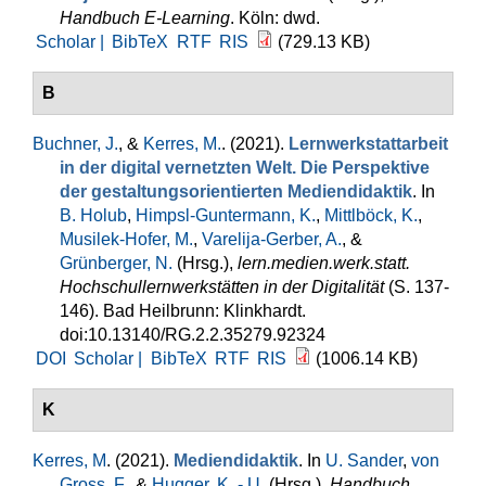
Handbuch E-Learning
. Köln: dwd.
Scholar |
BibTeX
RTF
RIS
(729.13 KB)
B
Buchner, J.
, &
Kerres, M.
. (2021).
Lernwerkstattarbeit
in der digital vernetzten Welt. Die Perspektive
der gestaltungsorientierten Mediendidaktik
. In
B. Holub
,
Himpsl-Guntermann, K.
,
Mittlböck, K.
,
Musilek-Hofer, M.
,
Varelija-Gerber, A.
, &
Grünberger, N.
(Hrsg.)
,
lern.medien.werk.statt.
Hochschullernwerkstätten in der Digitalität
(S. 137-
146). Bad Heilbrunn: Klinkhardt.
doi:10.13140/RG.2.2.35279.92324
DOI
Scholar |
BibTeX
RTF
RIS
(1006.14 KB)
K
Kerres, M
. (2021).
Mediendidaktik
. In
U. Sander
,
von
Gross, F.
, &
Hugger, K. - U.
(Hrsg.)
,
Handbuch