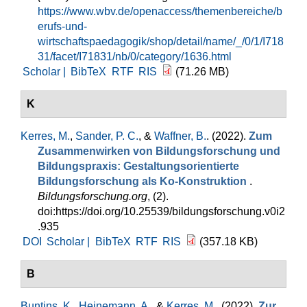
https://www.wbv.de/openaccess/themenbereiche/b
erufs-und-
wirtschaftspaedagogik/shop/detail/name/_/0/1/I718
31/facet/I71831/nb/0/category/1636.html
Scholar |
BibTeX
RTF
RIS
(71.26 MB)
K
Kerres, M.
,
Sander, P. C.
, &
Waffner, B.
. (2022).
Zum
Zusammenwirken von Bildungsforschung und
Bildungspraxis: Gestaltungsorientierte
Bildungsforschung als Ko-Konstruktion
.
Bildungsforschung.org
, (2).
doi:https://doi.org/10.25539/bildungsforschung.v0i2
.935
DOI
Scholar |
BibTeX
RTF
RIS
(357.18 KB)
B
Buntins, K.
,
Heinemann, A.
, &
Kerres, M.
. (2022).
Zur