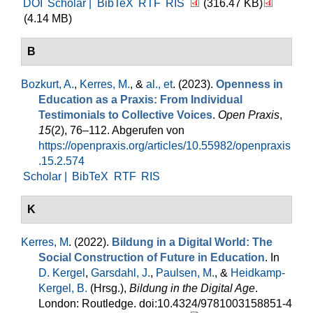
DOI
Scholar |
BibTeX
RTF
RIS
(316.47 KB)
(4.14 MB)
B
Bozkurt, A.
,
Kerres, M.
, &
al., et
. (2023).
Openness in
Education as a Praxis: From Individual
Testimonials to Collective Voices
.
Open Praxis
,
15
(2), 76–112. Abgerufen von
https://openpraxis.org/articles/10.55982/openpraxis
.15.2.574
Scholar |
BibTeX
RTF
RIS
K
Kerres, M
. (2022).
Bildung in a Digital World: The
Social Construction of Future in Education
. In
D. Kergel
,
Garsdahl, J.
,
Paulsen, M.
, &
Heidkamp-
Kergel, B.
(Hrsg.)
,
Bildung in the Digital Age
.
London: Routledge. doi:10.4324/9781003158851-4