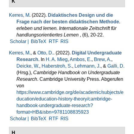
K
Kerres, M
. (2022).
Didaktisches Design und die
Frage nach der besten didaktischen Methode
.
erleben und lernen. Internationale Zeitschrift für
handlungsorientiertes Lernen
, (6), 20-22.
Scholar |
BibTeX
RTF
RIS
Kerres, M.
, &
Otto, D.
. (2022).
Digital Undergraduate
Research
. In
H. A. Mieg
,
Ambos, E.
,
Brew, A.
,
Deicke, W.
,
Haberstroh, S.
,
Lehmann, J.
, &
Galli, D.
(Hrsg.)
,
Cambridge Handbook on Undergraduate
Research
. Cambridge University Press. Abgerufen
von
https://www.cambridge.org/de/academic/subjects/e
ducation/education-history-theory/cambridge-
handbook-undergraduate-research?
format=HB&isbn=9781108835923
Scholar |
BibTeX
RTF
RIS
H