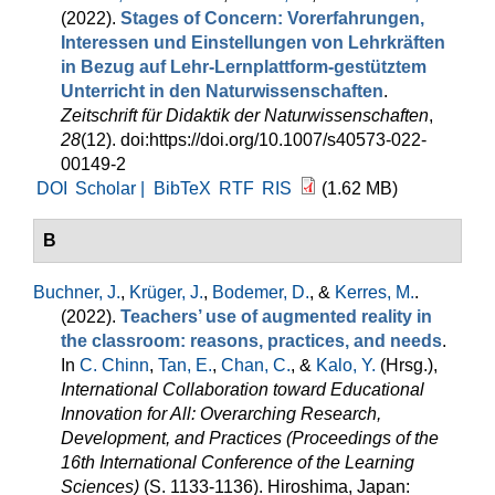
(2022).
Stages of Concern: Vorerfahrungen,
Interessen und Einstellungen von Lehrkräften
in Bezug auf Lehr-Lernplattform-gestütztem
Unterricht in den Naturwissenschaften
.
Zeitschrift für Didaktik der Naturwissenschaften
,
28
(12). doi:https://doi.org/10.1007/s40573-022-
00149-2
DOI
Scholar |
BibTeX
RTF
RIS
(1.62 MB)
B
Buchner, J.
,
Krüger, J.
,
Bodemer, D.
, &
Kerres, M.
.
(2022).
Teachers’ use of augmented reality in
the classroom: reasons, practices, and needs
.
In
C. Chinn
,
Tan, E.
,
Chan, C.
, &
Kalo, Y.
(Hrsg.)
,
International Collaboration toward Educational
Innovation for All: Overarching Research,
Development, and Practices (Proceedings of the
16th International Conference of the Learning
Sciences)
(S. 1133-1136). Hiroshima, Japan: