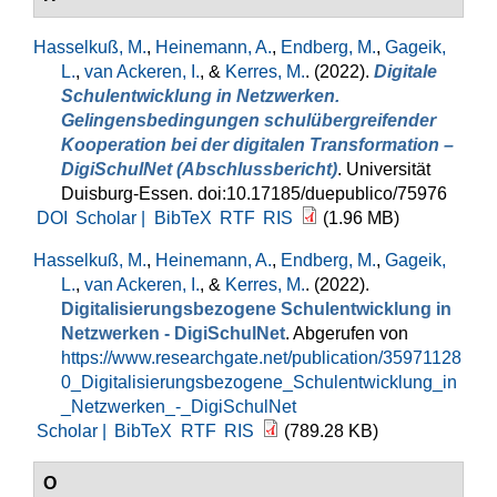
Hasselkuß, M.
,
Heinemann, A.
,
Endberg, M.
,
Gageik,
L.
,
van Ackeren, I.
, &
Kerres, M.
. (2022).
Digitale
Schulentwicklung in Netzwerken.
Gelingensbedingungen schulübergreifender
Kooperation bei der digitalen Transformation –
DigiSchulNet (Abschlussbericht)
. Universität
Duisburg-Essen. doi:10.17185/duepublico/75976
DOI
Scholar |
BibTeX
RTF
RIS
(1.96 MB)
Hasselkuß, M.
,
Heinemann, A.
,
Endberg, M.
,
Gageik,
L.
,
van Ackeren, I.
, &
Kerres, M.
. (2022).
Digitalisierungsbezogene Schulentwicklung in
Netzwerken - DigiSchulNet
. Abgerufen von
https://www.researchgate.net/publication/35971128
0_Digitalisierungsbezogene_Schulentwicklung_in
_Netzwerken_-_DigiSchulNet
Scholar |
BibTeX
RTF
RIS
(789.28 KB)
O