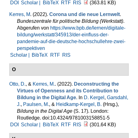
DOI
Scholar |
BibTeX
RTF
RIS
(363.81 KB)
Kerres, M
. (2022).
Corona und die neue Lernwelt
.
Bundeszentrale für politische Bildung (Werkstatt)
.
Abgerufen von
https://www.bpb.de/lernen/digitale-
bildung/werkstatt/345913/der-einfluss-der-
pandemie-auf-die-deutsche-hochschullehre-zwei-
perspektiven
Scholar |
BibTeX
RTF
RIS
O
Otto, D.
, &
Kerres, M.
. (2022).
Deconstructing the
Virtues of Openness and its Contribution to
Bildung in the Digital Age
. In
D. Kergel
,
Garsdahl,
J.
,
Paulsen, M.
, &
Heidkamp-Kergel, B.
(Hrsg.)
,
Bildung in the Digital Age
(S. 17). London:
Routledge. doi:10.4324/9781003158851-5
DOI
Scholar |
BibTeX
RTF
RIS
(301.64 KB)