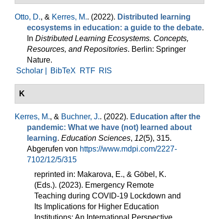
Otto, D.
, &
Kerres, M.
. (2022).
Distributed learning
ecosystems in education: a guide to the debate
.
In
Distributed Learning Ecosystems. Concepts,
Resources, and Repositories
. Berlin: Springer
Nature.
Scholar |
BibTeX
RTF
RIS
K
Kerres, M.
, &
Buchner, J.
. (2022).
Education after the
pandemic: What we have (not) learned about
learning
.
Education Sciences
,
12
(5), 315.
Abgerufen von
https://www.mdpi.com/2227-
7102/12/5/315
reprinted in: Makarova, E., & Göbel, K.
(Eds.). (2023). Emergency Remote
Teaching during COVID-19 Lockdown and
Its Implications for Higher Education
Institutions: An International Perspective.