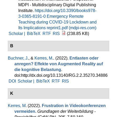
MDPI - Multidisciplinary Digital Publishing
Institute.
https://doi.org/10.3390/books978-
3-0365-8191-0
Emergency Remote
Teaching during COVID-19 Lockdown and
Its Implications reprint1.pdf (mdpi-res.com)
Scholar |
BibTeX
RTF
RIS
(238.85 KB)
B
Buchner, J.
, &
Kerres, M.
. (2022).
Entlasten oder
anregen? Effekte von Augmented Reality auf
die kognitive Belastung
.
doi:http://dx.doi.org/10.13140/RG.2.2.35270.34886
DOI
Scholar |
BibTeX
RTF
RIS
K
Kerres, M
. (2022).
Frustration in Videokonferenzen
vermeiden
.
Grundlagen der Weiterbildung -