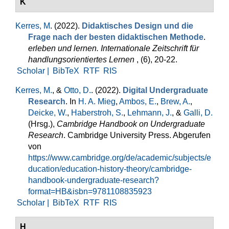
K
Kerres, M
. (2022).
Didaktisches Design und die
Frage nach der besten didaktischen Methode
.
erleben und lernen. Internationale Zeitschrift für
handlungsorientiertes Lernen
, (6), 20-22.
Scholar |
BibTeX
RTF
RIS
Kerres, M.
, &
Otto, D.
. (2022).
Digital Undergraduate
Research
. In
H. A. Mieg
,
Ambos, E.
,
Brew, A.
,
Deicke, W.
,
Haberstroh, S.
,
Lehmann, J.
, &
Galli, D.
(Hrsg.)
,
Cambridge Handbook on Undergraduate
Research
. Cambridge University Press. Abgerufen
von
https://www.cambridge.org/de/academic/subjects/e
ducation/education-history-theory/cambridge-
handbook-undergraduate-research?
format=HB&isbn=9781108835923
Scholar |
BibTeX
RTF
RIS
H