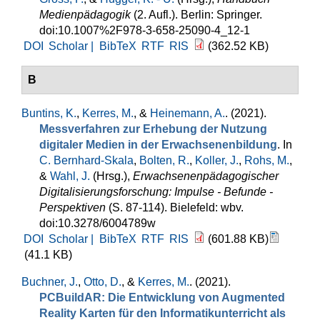
Medienpädagogik
(2. Aufl.). Berlin: Springer.
doi:10.1007%2F978-3-658-25090-4_12-1
DOI
Scholar |
BibTeX
RTF
RIS
(362.52 KB)
B
Buntins, K.
,
Kerres, M.
, &
Heinemann, A.
. (2021).
Messverfahren zur Erhebung der Nutzung
digitaler Medien in der Erwachsenenbildung
. In
C. Bernhard-Skala
,
Bolten, R.
,
Koller, J.
,
Rohs, M.
,
&
Wahl, J.
(Hrsg.)
,
Erwachsenenpädagogischer
Digitalisierungsforschung: Impulse - Befunde -
Perspektiven
(S. 87-114). Bielefeld: wbv.
doi:10.3278/6004789w
DOI
Scholar |
BibTeX
RTF
RIS
(601.88 KB)
(41.1 KB)
Buchner, J.
,
Otto, D.
, &
Kerres, M.
. (2021).
PCBuildAR: Die Entwicklung von Augmented
Reality Karten für den Informatikunterricht als