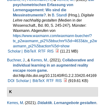
psychometrischen Erfassung von
Lernengagement: Wo sind die
Messinstrumente?
. In
B. Standl
(Hrsg.)
,
Digitale
Lehre nachhaltig gestalten
(Medien in der
Wissenschaft., Bd. 80, S. 245-247). Münster:
Waxmann. Abgerufen von
https://www.waxmann.com/waxmann-buecher/?
tx_p2waxmann_pi2%5bbuchnr%5d=4633&tx_p2w
axmann_pi2%5baction%5d=show
Scholar |
BibTeX
RTF
RIS
(11.21 MB)
Buchner, J.
, &
Kerres, M.
. (2021).
Collaborative and
individual learning in an augmented reality
escape room game
.
doi:http://dx.doi.org/10.13140/RG.2.2.33420.44169
DOI
Scholar |
BibTeX
RTF
RIS
(919.61 KB)
K
Kerres, M
. (2021).
Didaktik. Lernangebote gestalten
.