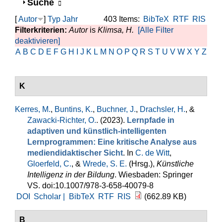
Anzeigen
Suche
[
Autor
]
Typ
Jahr
403 Items:
BibTeX
RTF
RIS
Filterkriterien:
Autor
is
Klimsa, H.
[Alle Filter
deaktivieren]
A
B
C
D
E
F
G
H
I
J
K
L
M
N
O
P
Q
R
S
T
U
V
W
X
Y
Z
K
Kerres, M.
,
Buntins, K.
,
Buchner, J.
,
Drachsler, H.
, &
Zawacki-Richter, O.
. (2023).
Lernpfade in
adaptiven und künstlich-intelligenten
Lernprogrammen: Eine kritische Analyse aus
mediendidaktischer Sicht
. In
C. de Witt
,
Gloerfeld, C.
, &
Wrede, S. E.
(Hrsg.)
,
Künstliche
Intelligenz in der Bildung
. Wiesbaden: Springer
VS. doi:10.1007/978-3-658-40079-8
DOI
Scholar |
BibTeX
RTF
RIS
(662.89 KB)
B