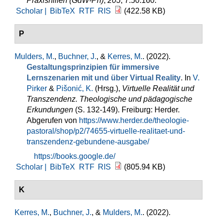
Praxishilfen (GdW-Ph)
,
205
, 7.50.160.
Scholar |
BibTeX
RTF
RIS
(422.58 KB)
P
Mulders, M.
,
Buchner, J.
, &
Kerres, M.
. (2022).
Gestaltungsprinzipien für immersive
Lernszenarien mit und über Virtual Reality
. In
V.
Pirker
&
Pišonić, K.
(Hrsg.)
,
Virtuelle Realität und
Transzendenz. Theologische und pädagogische
Erkundungen
(S. 132-149). Freiburg: Herder.
Abgerufen von
https://www.herder.de/theologie-
pastoral/shop/p2/74655-virtuelle-realitaet-und-
transzendenz-gebundene-ausgabe/
https://books.google.de/
Scholar |
BibTeX
RTF
RIS
(805.94 KB)
K
Kerres, M.
,
Buchner, J.
, &
Mulders, M.
. (2022).