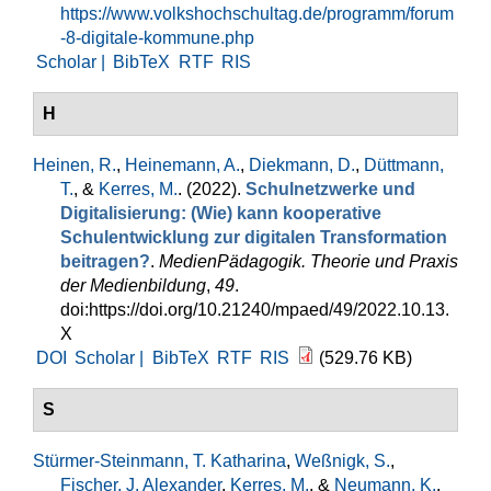
https://www.volkshochschultag.de/programm/forum
-8-digitale-kommune.php
Scholar |
BibTeX
RTF
RIS
H
Heinen, R.
,
Heinemann, A.
,
Diekmann, D.
,
Düttmann,
T.
, &
Kerres, M.
. (2022).
Schulnetzwerke und
Digitalisierung: (Wie) kann kooperative
Schulentwicklung zur digitalen Transformation
beitragen?
.
MedienPädagogik. Theorie und Praxis
der Medienbildung
,
49
.
doi:https://doi.org/10.21240/mpaed/49/2022.10.13.
X
DOI
Scholar |
BibTeX
RTF
RIS
(529.76 KB)
S
Stürmer-Steinmann, T. Katharina
,
Weßnigk, S.
,
Fischer, J. Alexander
,
Kerres, M.
, &
Neumann, K.
.