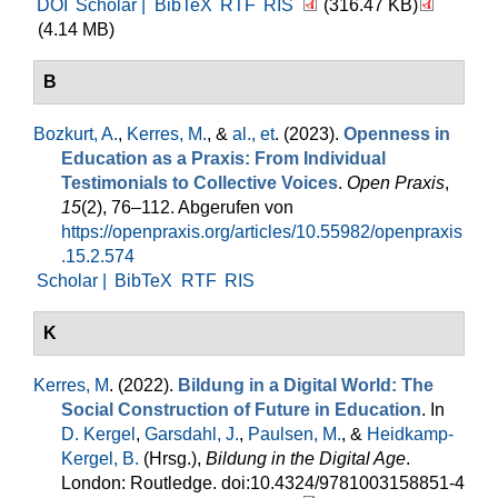
DOI
Scholar |
BibTeX
RTF
RIS
(316.47 KB)
(4.14 MB)
B
Bozkurt, A.
,
Kerres, M.
, &
al., et
. (2023).
Openness in
Education as a Praxis: From Individual
Testimonials to Collective Voices
.
Open Praxis
,
15
(2), 76–112. Abgerufen von
https://openpraxis.org/articles/10.55982/openpraxis
.15.2.574
Scholar |
BibTeX
RTF
RIS
K
Kerres, M
. (2022).
Bildung in a Digital World: The
Social Construction of Future in Education
. In
D. Kergel
,
Garsdahl, J.
,
Paulsen, M.
, &
Heidkamp-
Kergel, B.
(Hrsg.)
,
Bildung in the Digital Age
.
London: Routledge. doi:10.4324/9781003158851-4