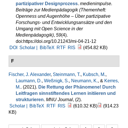
partizipativer Designprozess
.
medienimpulse.
Beiträge zur Medienpädagogik (Themenheft:
Openness und Augenhöhe – Über partizipative
Forschungs- und Entwicklungsansätze und den
Umgang mit Open Science in der
Medienpädagogik)
,
59
(4).
doi:https://doi.org/10.21243/mi-04-21-12
DOI
Scholar |
BibTeX
RTF
RIS
(454.82 KB)
F
Fischer, J. Alexander
,
Steinmann, T.
,
Kubsch, M.
,
Laumann, D.
,
Weßnigk, S.
,
Neumann, K.
, &
Kerres,
M.
. (2021).
Die Rettung der Phänomene! Durch
Leitfragen sinnstiftendes Lernen initiieren und
strukturieren
.
MNU Journal
, (2).
Scholar |
BibTeX
RTF
RIS
(610.32 KB)
(914.23
KB)