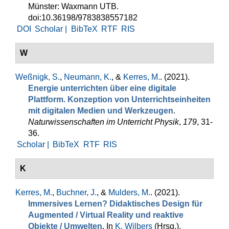
Münster: Waxmann UTB.
doi:10.36198/9783838557182
DOI
Scholar |
BibTeX
RTF
RIS
W
Weßnigk, S.
,
Neumann, K.
, &
Kerres, M.
. (2021).
Energie unterrichten über eine digitale
Plattform. Konzeption von Unterrichtseinheiten
mit digitalen Medien und Werkzeugen
.
Naturwissenschaften im Unterricht Physik
,
179
, 31-
36.
Scholar |
BibTeX
RTF
RIS
K
Kerres, M.
,
Buchner, J.
, &
Mulders, M.
. (2021).
Immersives Lernen? Didaktisches Design für
Augmented / Virtual Reality und reaktive
Objekte / Umwelten
. In
K. Wilbers
(Hrsg.)
,