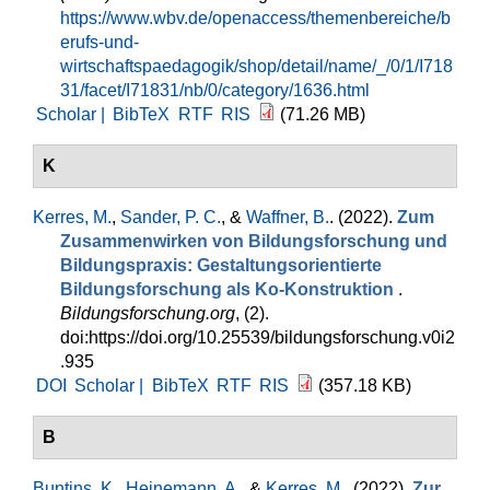
https://www.wbv.de/openaccess/themenbereiche/b
erufs-und-
wirtschaftspaedagogik/shop/detail/name/_/0/1/I718
31/facet/I71831/nb/0/category/1636.html
Scholar |
BibTeX
RTF
RIS
(71.26 MB)
K
Kerres, M.
,
Sander, P. C.
, &
Waffner, B.
. (2022).
Zum
Zusammenwirken von Bildungsforschung und
Bildungspraxis: Gestaltungsorientierte
Bildungsforschung als Ko-Konstruktion
.
Bildungsforschung.org
, (2).
doi:https://doi.org/10.25539/bildungsforschung.v0i2
.935
DOI
Scholar |
BibTeX
RTF
RIS
(357.18 KB)
B
Buntins, K.
,
Heinemann, A.
, &
Kerres, M.
. (2022).
Zur