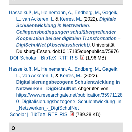
Hasselkuß, M.
,
Heinemann, A.
,
Endberg, M.
,
Gageik,
L.
,
van Ackeren, I.
, &
Kerres, M.
. (2022).
Digitale
Schulentwicklung in Netzwerken.
Gelingensbedingungen schulübergreifender
Kooperation bei der digitalen Transformation –
DigiSchulNet (Abschlussbericht)
. Universität
Duisburg-Essen. doi:10.17185/duepublico/75976
DOI
Scholar |
BibTeX
RTF
RIS
(1.96 MB)
Hasselkuß, M.
,
Heinemann, A.
,
Endberg, M.
,
Gageik,
L.
,
van Ackeren, I.
, &
Kerres, M.
. (2022).
Digitalisierungsbezogene Schulentwicklung in
Netzwerken - DigiSchulNet
. Abgerufen von
https://www.researchgate.net/publication/35971128
0_Digitalisierungsbezogene_Schulentwicklung_in
_Netzwerken_-_DigiSchulNet
Scholar |
BibTeX
RTF
RIS
(789.28 KB)
O