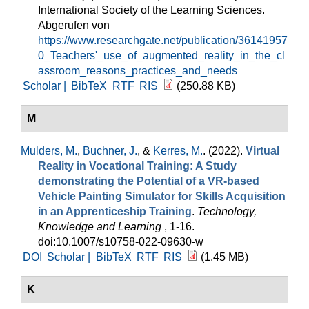
International Society of the Learning Sciences.
Abgerufen von
https://www.researchgate.net/publication/36141957
0_Teachers'_use_of_augmented_reality_in_the_cl
assroom_reasons_practices_and_needs
Scholar |
BibTeX
RTF
RIS
(250.88 KB)
M
Mulders, M.
,
Buchner, J.
, &
Kerres, M.
. (2022).
Virtual
Reality in Vocational Training: A Study
demonstrating the Potential of a VR-based
Vehicle Painting Simulator for Skills Acquisition
in an Apprenticeship Training
.
Technology,
Knowledge and Learning
, 1-16.
doi:10.1007/s10758-022-09630-w
DOI
Scholar |
BibTeX
RTF
RIS
(1.45 MB)
K