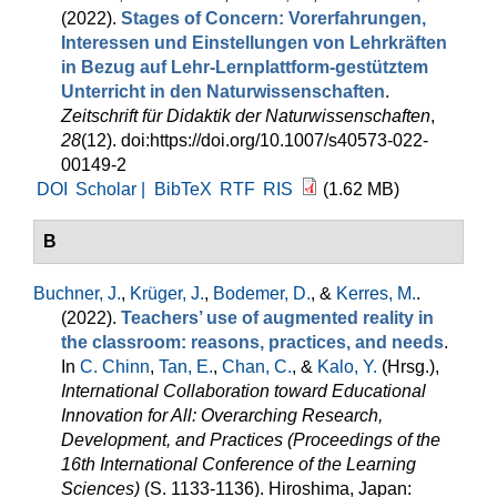
(2022).
Stages of Concern: Vorerfahrungen,
Interessen und Einstellungen von Lehrkräften
in Bezug auf Lehr-Lernplattform-gestütztem
Unterricht in den Naturwissenschaften
.
Zeitschrift für Didaktik der Naturwissenschaften
,
28
(12). doi:https://doi.org/10.1007/s40573-022-
00149-2
DOI
Scholar |
BibTeX
RTF
RIS
(1.62 MB)
B
Buchner, J.
,
Krüger, J.
,
Bodemer, D.
, &
Kerres, M.
.
(2022).
Teachers’ use of augmented reality in
the classroom: reasons, practices, and needs
.
In
C. Chinn
,
Tan, E.
,
Chan, C.
, &
Kalo, Y.
(Hrsg.)
,
International Collaboration toward Educational
Innovation for All: Overarching Research,
Development, and Practices (Proceedings of the
16th International Conference of the Learning
Sciences)
(S. 1133-1136). Hiroshima, Japan: