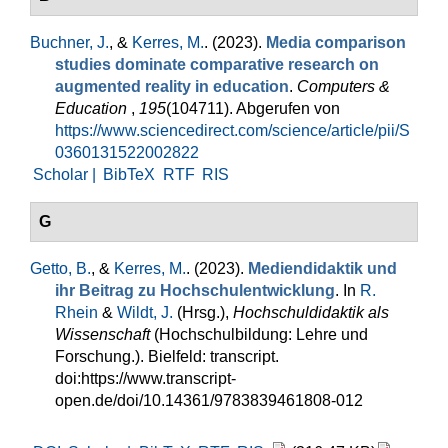
Buchner, J.
, &
Kerres, M.
. (2023).
Media comparison
studies dominate comparative research on
augmented reality in education
.
Computers &
Education
,
195
(104711). Abgerufen von
https://www.sciencedirect.com/science/article/pii/S
0360131522002822
Scholar |
BibTeX
RTF
RIS
G
Getto, B.
, &
Kerres, M.
. (2023).
Mediendidaktik und
ihr Beitrag zu Hochschulentwicklung
. In
R.
Rhein
&
Wildt, J.
(Hrsg.)
,
Hochschuldidaktik als
Wissenschaft
(Hochschulbildung: Lehre und
Forschung.). Bielfeld: transcript.
doi:https://www.transcript-
open.de/doi/10.14361/9783839461808-012