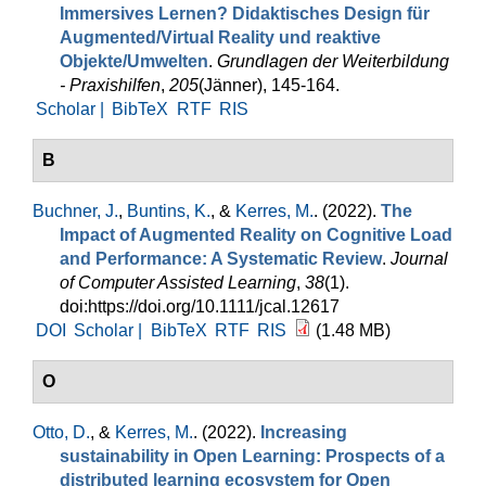
Immersives Lernen? Didaktisches Design für
Augmented/Virtual Reality und reaktive
Objekte/Umwelten
.
Grundlagen der Weiterbildung
- Praxishilfen
,
205
(Jänner), 145-164.
Scholar |
BibTeX
RTF
RIS
B
Buchner, J.
,
Buntins, K.
, &
Kerres, M.
. (2022).
The
Impact of Augmented Reality on Cognitive Load
and Performance: A Systematic Review
.
Journal
of Computer Assisted Learning
,
38
(1).
doi:https://doi.org/10.1111/jcal.12617
DOI
Scholar |
BibTeX
RTF
RIS
(1.48 MB)
O
Otto, D.
, &
Kerres, M.
. (2022).
Increasing
sustainability in Open Learning: Prospects of a
distributed learning ecosystem for Open