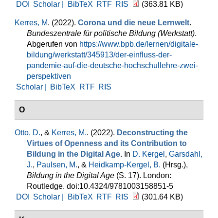
DOI
Scholar |
BibTeX
RTF
RIS
(363.81 KB)
Kerres, M
. (2022).
Corona und die neue Lernwelt
.
Bundeszentrale für politische Bildung (Werkstatt)
.
Abgerufen von
https://www.bpb.de/lernen/digitale-
bildung/werkstatt/345913/der-einfluss-der-
pandemie-auf-die-deutsche-hochschullehre-zwei-
perspektiven
Scholar |
BibTeX
RTF
RIS
O
Otto, D.
, &
Kerres, M.
. (2022).
Deconstructing the
Virtues of Openness and its Contribution to
Bildung in the Digital Age
. In
D. Kergel
,
Garsdahl,
J.
,
Paulsen, M.
, &
Heidkamp-Kergel, B.
(Hrsg.)
,
Bildung in the Digital Age
(S. 17). London:
Routledge. doi:10.4324/9781003158851-5
DOI
Scholar |
BibTeX
RTF
RIS
(301.64 KB)