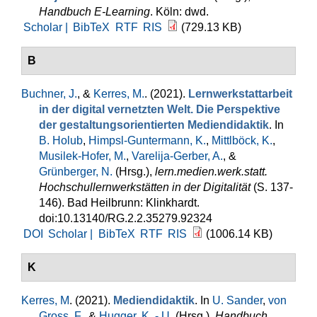
Handbuch E-Learning
. Köln: dwd.
Scholar |
BibTeX
RTF
RIS
(729.13 KB)
B
Buchner, J.
, &
Kerres, M.
. (2021).
Lernwerkstattarbeit
in der digital vernetzten Welt. Die Perspektive
der gestaltungsorientierten Mediendidaktik
. In
B. Holub
,
Himpsl-Guntermann, K.
,
Mittlböck, K.
,
Musilek-Hofer, M.
,
Varelija-Gerber, A.
, &
Grünberger, N.
(Hrsg.)
,
lern.medien.werk.statt.
Hochschullernwerkstätten in der Digitalität
(S. 137-
146). Bad Heilbrunn: Klinkhardt.
doi:10.13140/RG.2.2.35279.92324
DOI
Scholar |
BibTeX
RTF
RIS
(1006.14 KB)
K
Kerres, M
. (2021).
Mediendidaktik
. In
U. Sander
,
von
Gross, F.
, &
Hugger, K. - U.
(Hrsg.)
,
Handbuch