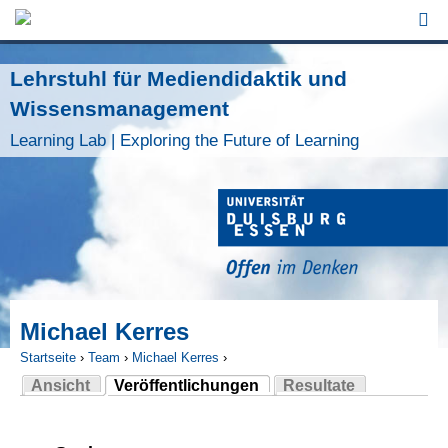
Jump to Navigation
Lehrstuhl für Mediendidaktik und
Wissensmanagement
Learning Lab | Exploring the Future of Learning
Michael Kerres
Startseite
›
Team
›
Michael Kerres
›
Ansicht
Veröffentlichungen
Resultate
Sie sind hier
(aktiver Reiter)
Haupt-Reiter