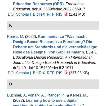
Education Resources (OER)
.
Frontiers in
Education
. doi:10.3389/feduc.2022.866917
DOI
Scholar |
BibTeX
RTF
RIS
(1.41 MB)
K
Kerres, M
. (2022).
Kommentar zu "Was macht
Design-Based Research zu Forschung? Die
Debatte um Standards und die vernachlässigte
Rolle des Designs" von Gabi Reinmann
.
EDeR.
Educational Design Research. An International
Journal for Design-Based Research in Education
,
6
(2), 49. doi:10.15460/eder.6.2.1977
DOI
Scholar |
BibTeX
RTF
RIS
(237.93 KB)
B
Buchner, J.
,
Vonarx, A.
,
Pfänder, P.
, &
Kerres, M.
.
(2022).
Learning how to use a digital
workbench: guided or explorative?
. In
D.