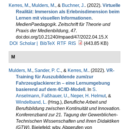
Kerres, M.
,
Mulders, M.
, &
Buchner, J.
. (2022).
Virtuelle
Realität: Immersion als Erlebnisdimension beim
Lernen mit visuellen Informationen
.
MedienPaedagogik. Zeitschrift für Theorie und
Praxis der Medienbildung
,
47
.
doi:doi.org/10.21240/mpaed/47/2022.04.15.X
DOI
Scholar |
BibTeX
RTF
RIS
(443.85 KB)
M
Mulders, M.
,
Sander, P. C.
, &
Kerres, M.
. (2022).
VR-
Training für Auszubildende zum/zur
Fahrzeuglackierer:in – eine Lernumgebung
basierend auf dem 4C/ID-Modell
. In
S.
Anselmann
,
Faßhauer, U.
,
Neper, H. Helmut
, &
Windelband, L.
(Hrsg.)
,
Berufliche Arbeit und
Berufsbildung zwischen Kontinuität und Innovation.
Konferenzband zur 21. Tagung der Gewerblichen-
Technischen Wissenschaften und ihren Didaktiken
(GTW)
. Bielefeld: wbv. Abgerufen von