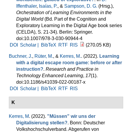
Iffenthaler
,
Isaías, P.
, &
Sampson, D. G.
(Hrsg.)
,
Orchestration of Learning Environments in the
Digital World
(Bd. Part of the Cognition and
Exploratory Learning in the Digital Age book series
(CELDA), S. 21-34). Berlin: Springer.
doi:10.1007/978-3-030-90944-4
DOI
Scholar |
BibTeX
RTF
RIS
(270.05 KB)
Buchner, J.
,
Rüter, M.
, &
Kerres, M.
. (2022).
Learning
with a digital escape room game: before or after
instruction?
.
Research and Practice in
Technology Enhanced Learning
,
17
(1).
doi:10.1186/s41039-022-00187-x
DOI
Scholar |
BibTeX
RTF
RIS
K
Kerres, M
. (2022).
"Müssen" wir uns der
Digitalisierung stellen?
. Bonn: Deutscher
Volkshochschulverband. Abgerufen von