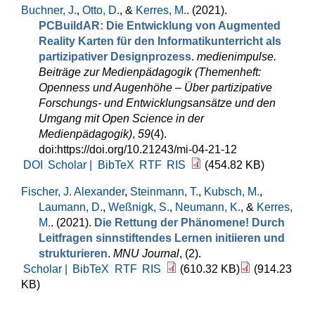
Buchner, J.
,
Otto, D.
, &
Kerres, M.
. (2021).
PCBuildAR: Die Entwicklung von Augmented
Reality Karten für den Informatikunterricht als
partizipativer Designprozess
.
medienimpulse.
Beiträge zur Medienpädagogik (Themenheft:
Openness und Augenhöhe – Über partizipative
Forschungs- und Entwicklungsansätze und den
Umgang mit Open Science in der
Medienpädagogik)
,
59
(4).
doi:https://doi.org/10.21243/mi-04-21-12
DOI
Scholar |
BibTeX
RTF
RIS
(454.82 KB)
Fischer, J. Alexander
,
Steinmann, T.
,
Kubsch, M.
,
Laumann, D.
,
Weßnigk, S.
,
Neumann, K.
, &
Kerres,
M.
. (2021).
Die Rettung der Phänomene! Durch
Leitfragen sinnstiftendes Lernen initiieren und
strukturieren
.
MNU Journal
, (2).
Scholar |
BibTeX
RTF
RIS
(610.32 KB)
(914.23
KB)