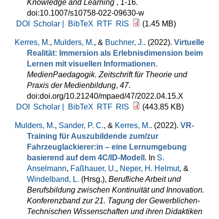
Knowledge and Learning
, 1-16.
doi:10.1007/s10758-022-09630-w
DOI
Scholar |
BibTeX
RTF
RIS
(1.45 MB)
Kerres, M.
,
Mulders, M.
, &
Buchner, J.
. (2022).
Virtuelle
Realität: Immersion als Erlebnisdimension beim
Lernen mit visuellen Informationen
.
MedienPaedagogik. Zeitschrift für Theorie und
Praxis der Medienbildung
,
47
.
doi:doi.org/10.21240/mpaed/47/2022.04.15.X
DOI
Scholar |
BibTeX
RTF
RIS
(443.85 KB)
Mulders, M.
,
Sander, P. C.
, &
Kerres, M.
. (2022).
VR-
Training für Auszubildende zum/zur
Fahrzeuglackierer:in – eine Lernumgebung
basierend auf dem 4C/ID-Modell
. In
S.
Anselmann
,
Faßhauer, U.
,
Neper, H. Helmut
, &
Windelband, L.
(Hrsg.)
,
Berufliche Arbeit und
Berufsbildung zwischen Kontinuität und Innovation.
Konferenzband zur 21. Tagung der Gewerblichen-
Technischen Wissenschaften und ihren Didaktiken