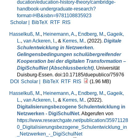
ducation/education-history-theory/cambridge-
handbook-undergraduate-research?
format=HB&isbn=9781108835923
Scholar |
BibTeX
RTF
RIS
Hasselkuß, M.
,
Heinemann, A.
,
Endberg, M.
,
Gageik,
L.
,
van Ackeren, I.
, &
Kerres, M.
. (2022).
Digitale
Schulentwicklung in Netzwerken.
Gelingensbedingungen schulübergreifender
Kooperation bei der digitalen Transformation –
DigiSchulNet (Abschlussbericht)
. Universität
Duisburg-Essen. doi:10.17185/duepublico/75976
DOI
Scholar |
BibTeX
RTF
RIS
(1.96 MB)
Hasselkuß, M.
,
Heinemann, A.
,
Endberg, M.
,
Gageik,
L.
,
van Ackeren, I.
, &
Kerres, M.
. (2022).
Digitalisierungsbezogene Schulentwicklung in
Netzwerken - DigiSchulNet
. Abgerufen von
https://www.researchgate.net/publication/35971128
0_Digitalisierungsbezogene_Schulentwicklung_in
_Netzwerken_-_DigiSchulNet