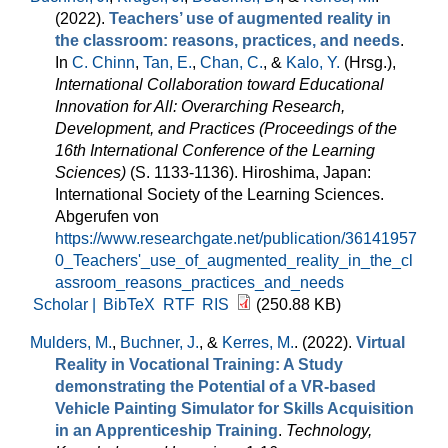
(2022).
Teachers’ use of augmented reality in
the classroom: reasons, practices, and needs
.
In
C. Chinn
,
Tan, E.
,
Chan, C.
, &
Kalo, Y.
(Hrsg.)
,
International Collaboration toward Educational
Innovation for All: Overarching Research,
Development, and Practices (Proceedings of the
16th International Conference of the Learning
Sciences)
(S. 1133-1136). Hiroshima, Japan:
International Society of the Learning Sciences.
Abgerufen von
https://www.researchgate.net/publication/36141957
0_Teachers'_use_of_augmented_reality_in_the_cl
assroom_reasons_practices_and_needs
Scholar |
BibTeX
RTF
RIS
(250.88 KB)
Mulders, M.
,
Buchner, J.
, &
Kerres, M.
. (2022).
Virtual
Reality in Vocational Training: A Study
demonstrating the Potential of a VR-based
Vehicle Painting Simulator for Skills Acquisition
in an Apprenticeship Training
.
Technology,