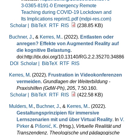
3-0365-8191-0
Emergency Remote
Teaching during COVID-19 Lockdown and
Its Implications reprint1.pdf (mdpi-res.com)
Scholar |
BibTeX
RTF
RIS
(238.85 KB)
Buchner, J.
, &
Kerres, M.
. (2022).
Entlasten oder
anregen? Effekte von Augmented Reality auf
die kognitive Belastung
.
doi:http://dx.doi.org/10.13140/RG.2.2.35270.34886
DOI
Scholar |
BibTeX
RTF
RIS
Kerres, M
. (2022).
Frustration in Videokonferenzen
vermeiden
.
Grundlagen der Weiterbildung -
Praxishilfen (GdW-Ph)
,
205
, 7.50.160.
Scholar |
BibTeX
RTF
RIS
(422.58 KB)
Mulders, M.
,
Buchner, J.
, &
Kerres, M.
. (2022).
Gestaltungsprinzipien für immersive
Lernszenarien mit und über Virtual Reality
. In
V.
Pirker
&
Pišonić, K.
(Hrsg.)
,
Virtuelle Realität und
Transzendenz. Theologische und pädagogische