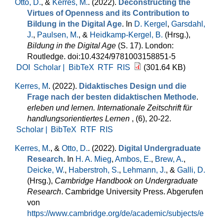
Otto, D.
, &
Kerres, M.
. (2022).
Deconstructing the
Virtues of Openness and its Contribution to
Bildung in the Digital Age
. In
D. Kergel
,
Garsdahl,
J.
,
Paulsen, M.
, &
Heidkamp-Kergel, B.
(Hrsg.)
,
Bildung in the Digital Age
(S. 17). London:
Routledge. doi:10.4324/9781003158851-5
DOI
Scholar |
BibTeX
RTF
RIS
(301.64 KB)
Kerres, M
. (2022).
Didaktisches Design und die
Frage nach der besten didaktischen Methode
.
erleben und lernen. Internationale Zeitschrift für
handlungsorientiertes Lernen
, (6), 20-22.
Scholar |
BibTeX
RTF
RIS
Kerres, M.
, &
Otto, D.
. (2022).
Digital Undergraduate
Research
. In
H. A. Mieg
,
Ambos, E.
,
Brew, A.
,
Deicke, W.
,
Haberstroh, S.
,
Lehmann, J.
, &
Galli, D.
(Hrsg.)
,
Cambridge Handbook on Undergraduate
Research
. Cambridge University Press. Abgerufen
von
https://www.cambridge.org/de/academic/subjects/e