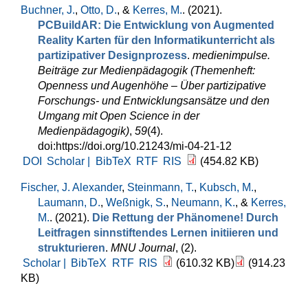
Buchner, J.
,
Otto, D.
, &
Kerres, M.
. (2021).
PCBuildAR: Die Entwicklung von Augmented
Reality Karten für den Informatikunterricht als
partizipativer Designprozess
.
medienimpulse.
Beiträge zur Medienpädagogik (Themenheft:
Openness und Augenhöhe – Über partizipative
Forschungs- und Entwicklungsansätze und den
Umgang mit Open Science in der
Medienpädagogik)
,
59
(4).
doi:https://doi.org/10.21243/mi-04-21-12
DOI
Scholar |
BibTeX
RTF
RIS
(454.82 KB)
Fischer, J. Alexander
,
Steinmann, T.
,
Kubsch, M.
,
Laumann, D.
,
Weßnigk, S.
,
Neumann, K.
, &
Kerres,
M.
. (2021).
Die Rettung der Phänomene! Durch
Leitfragen sinnstiftendes Lernen initiieren und
strukturieren
.
MNU Journal
, (2).
Scholar |
BibTeX
RTF
RIS
(610.32 KB)
(914.23
KB)