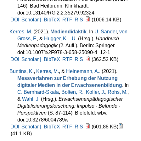
146). Bad Heilbrunn: Klinkhardt.
doi:10.13140/RG.2.2.35279.92324
DOI
Scholar |
BibTeX
RTF
RIS
(1006.14 KB)
Kerres, M
. (2021).
Mediendidaktik
. In
U. Sander
,
von
Gross, F.
, &
Hugger, K. - U.
(Hrsg.)
,
Handbuch
Medienpädagogik
(2. Aufl.). Berlin: Springer.
doi:10.1007%2F978-3-658-25090-4_12-1
DOI
Scholar |
BibTeX
RTF
RIS
(362.52 KB)
Buntins, K.
,
Kerres, M.
, &
Heinemann, A.
. (2021).
Messverfahren zur Erhebung der Nutzung
digitaler Medien in der Erwachsenenbildung
. In
C. Bernhard-Skala
,
Bolten, R.
,
Koller, J.
,
Rohs, M.
,
&
Wahl, J.
(Hrsg.)
,
Erwachsenenpädagogischer
Digitalisierungsforschung: Impulse - Befunde -
Perspektiven
(S. 87-114). Bielefeld: wbv.
doi:10.3278/6004789w
DOI
Scholar |
BibTeX
RTF
RIS
(601.88 KB)
(41.1 KB)