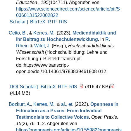
Education
,
195
(104711). Abgerufen von
https://www.sciencedirect.com/science/article/pii/S
0360131522002822
Scholar |
BibTeX
RTF
RIS
Getto, B.
, &
Kerres, M.
. (2023).
Mediendidaktik und
ihr Beitrag zu Hochschulentwicklung
. In
R.
Rhein
&
Wildt, J.
(Hrsg.)
,
Hochschuldidaktik als
Wissenschaft
(Hochschulbildung: Lehre und
Forschung.). Bielfeld: transcript.
doi:https://www.transcript-
open.de/doi/10.14361/9783839461808-012
DOI
Scholar |
BibTeX
RTF
RIS
(316.47 KB)
(4.14 MB)
Bozkurt, A.
,
Kerres, M.
, &
al., et
. (2023).
Openness in
Education as a Praxis: From Individual
Testimonials to Collective Voices
.
Open Praxis
,
15
(2), 76–112. Abgerufen von
https://openpraxis.org/articles/10.55982/openpraxis