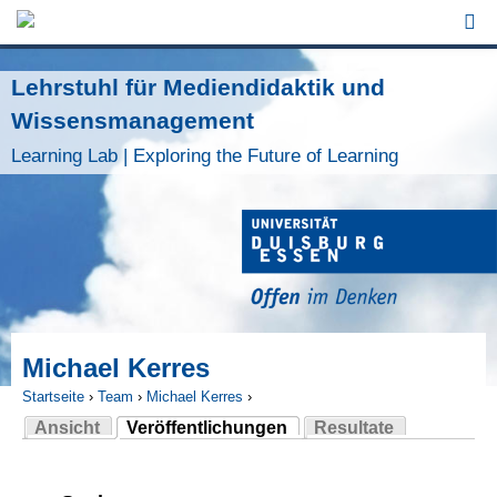
Jump to Navigation
Lehrstuhl für Mediendidaktik und
Wissensmanagement
Learning Lab | Exploring the Future of Learning
Michael Kerres
Startseite
›
Team
›
Michael Kerres
›
Ansicht
Veröffentlichungen
Resultate
Sie sind hier
(aktiver Reiter)
Haupt-Reiter