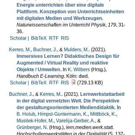
Energie unterrichten über eine digitale
Plattform. Konzeption von Unterrichtseinheiten
mit digitalen Medien und Werkzeugen
.
Naturwissenschaften im Unterricht Physik
,
179
, 31-
36.
Scholar |
BibTeX
RTF
RIS
Kerres, M.
,
Buchner, J.
, &
Mulders, M.
. (2021).
Immersives Lernen? Didaktisches Design für
Augmented / Virtual Reality und reaktive
Objekte / Umwelten
. In
K. Wilbers
(Hrsg.)
,
Handbuch E-Learning
. Köln: dwd.
Scholar |
BibTeX
RTF
RIS
(729.13 KB)
Buchner, J.
, &
Kerres, M.
. (2021).
Lernwerkstattarbeit
in der digital vernetzten Welt. Die Perspektive
der gestaltungsorientierten Mediendidaktik
. In
B. Holub
,
Himpsl-Guntermann, K.
,
Mittlböck, K.
,
Musilek-Hofer, M.
,
Varelija-Gerber, A.
, &
Grünberger, N.
(Hrsg.)
,
lern.medien.werk.statt.
Hochschullernwerkstätten in der Digitalität
(S. 137-