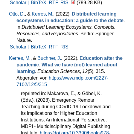
Scholar |
BibTeX
RTF
RIS
(789.28 KB)
Otto, D.
, &
Kerres, M.
. (2022).
Distributed learning
ecosystems in education: a guide to the debate
.
In
Distributed Learning Ecosystems. Concepts,
Resources, and Repositories
. Berlin: Springer
Nature.
Scholar |
BibTeX
RTF
RIS
Kerres, M.
, &
Buchner, J.
. (2022).
Education after the
pandemic: What we have (not) learned about
learning
.
Education Sciences
,
12
(5), 315.
Abgerufen von
https://www.mdpi.com/2227-
7102/12/5/315
reprinted in: Makarova, E., & Göbel, K.
(Eds.). (2023). Emergency Remote
Teaching during COVID-19 Lockdown and
Its Implications for Higher Education
Institutions: An International Perspective.
MDPI - Multidisciplinary Digital Publishing
Institute.
https://doi.org/10.3390/books978-