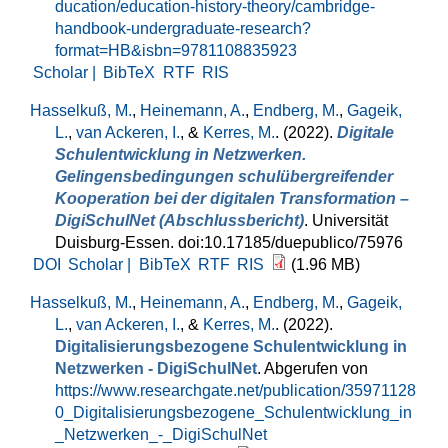
ducation/education-history-theory/cambridge-
handbook-undergraduate-research?
format=HB&isbn=9781108835923
Scholar |
BibTeX
RTF
RIS
Hasselkuß, M.
,
Heinemann, A.
,
Endberg, M.
,
Gageik,
L.
,
van Ackeren, I.
, &
Kerres, M.
. (2022).
Digitale
Schulentwicklung in Netzwerken.
Gelingensbedingungen schulübergreifender
Kooperation bei der digitalen Transformation –
DigiSchulNet (Abschlussbericht)
. Universität
Duisburg-Essen. doi:10.17185/duepublico/75976
DOI
Scholar |
BibTeX
RTF
RIS
(1.96 MB)
Hasselkuß, M.
,
Heinemann, A.
,
Endberg, M.
,
Gageik,
L.
,
van Ackeren, I.
, &
Kerres, M.
. (2022).
Digitalisierungsbezogene Schulentwicklung in
Netzwerken - DigiSchulNet
. Abgerufen von
https://www.researchgate.net/publication/35971128
0_Digitalisierungsbezogene_Schulentwicklung_in
_Netzwerken_-_DigiSchulNet