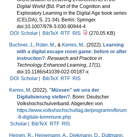
Digital World
(Bd. Part of the Cognition and
Exploratory Learning in the Digital Age book series
(CELDA), S. 21-34). Berlin: Springer.
doi:10.1007/978-3-030-90944-4
DOI
Scholar |
BibTeX
RTF
RIS
(270.05 KB)
Buchner, J.
,
Rüter, M.
, &
Kerres, M.
. (2022).
Learning
with a digital escape room game: before or after
instruction?
.
Research and Practice in
Technology Enhanced Learning
,
17
(1).
doi:10.1186/s41039-022-00187-x
DOI
Scholar |
BibTeX
RTF
RIS
Kerres, M
. (2022).
"Müssen" wir uns der
Digitalisierung stellen?
. Bonn: Deutscher
Volkshochschulverband. Abgerufen von
https://www.volkshochschultag.de/programm/forum
-8-digitale-kommune.php
Scholar |
BibTeX
RTF
RIS
Heinen, R.
,
Heinemann, A.
,
Diekmann, D.
,
Düttmann,