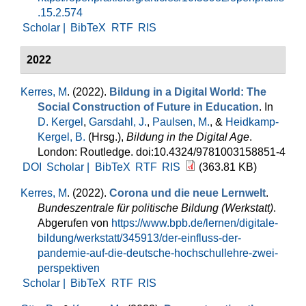
.15.2.574
Scholar |
BibTeX
RTF
RIS
2022
Kerres, M
. (2022).
Bildung in a Digital World: The
Social Construction of Future in Education
. In
D. Kergel
,
Garsdahl, J.
,
Paulsen, M.
, &
Heidkamp-
Kergel, B.
(Hrsg.)
,
Bildung in the Digital Age
.
London: Routledge. doi:10.4324/9781003158851-4
DOI
Scholar |
BibTeX
RTF
RIS
(363.81 KB)
Kerres, M
. (2022).
Corona und die neue Lernwelt
.
Bundeszentrale für politische Bildung (Werkstatt)
.
Abgerufen von
https://www.bpb.de/lernen/digitale-
bildung/werkstatt/345913/der-einfluss-der-
pandemie-auf-die-deutsche-hochschullehre-zwei-
perspektiven
Scholar |
BibTeX
RTF
RIS