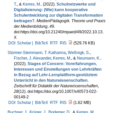
T.
, &
Kerres, M.
. (2022).
Schulnetzwerke und
Digitalisierung: (Wie) kann kooperative
Schulentwicklung zur digitalen Transformation
beitragen?
.
MedienPädagogik. Theorie und Praxis
der Medienbildung
,
49
.
doi:https://doi.org/10.21240/mpaed/49/2022.10.13.
X
DOI
Scholar |
BibTeX
RTF
RIS
(529.76 KB)
Stürmer-Steinmann, T. Katharina
,
Weßnigk, S.
,
Fischer, J. Alexander
,
Kerres, M.
, &
Neumann, K.
.
(2022).
Stages of Concern: Vorerfahrungen,
Interessen und Einstellungen von Lehrkräften
in Bezug auf Lehr-Lernplattform-gestütztem
Unterricht in den Naturwissenschaften
.
Zeitschrift für Didaktik der Naturwissenschaften
,
28
(12). doi:https://doi.org/10.1007/s40573-022-
00149-2
DOI
Scholar |
BibTeX
RTF
RIS
(1.62 MB)
Buchner, J.
,
Krüger, J.
,
Bodemer, D.
, &
Kerres, M.
.