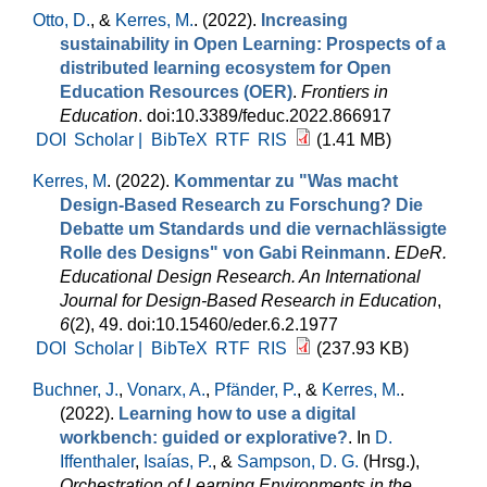
Otto, D.
, &
Kerres, M.
. (2022).
Increasing
sustainability in Open Learning: Prospects of a
distributed learning ecosystem for Open
Education Resources (OER)
.
Frontiers in
Education
. doi:10.3389/feduc.2022.866917
DOI
Scholar |
BibTeX
RTF
RIS
(1.41 MB)
Kerres, M
. (2022).
Kommentar zu "Was macht
Design-Based Research zu Forschung? Die
Debatte um Standards und die vernachlässigte
Rolle des Designs" von Gabi Reinmann
.
EDeR.
Educational Design Research. An International
Journal for Design-Based Research in Education
,
6
(2), 49. doi:10.15460/eder.6.2.1977
DOI
Scholar |
BibTeX
RTF
RIS
(237.93 KB)
Buchner, J.
,
Vonarx, A.
,
Pfänder, P.
, &
Kerres, M.
.
(2022).
Learning how to use a digital
workbench: guided or explorative?
. In
D.
Iffenthaler
,
Isaías, P.
, &
Sampson, D. G.
(Hrsg.)
,
Orchestration of Learning Environments in the