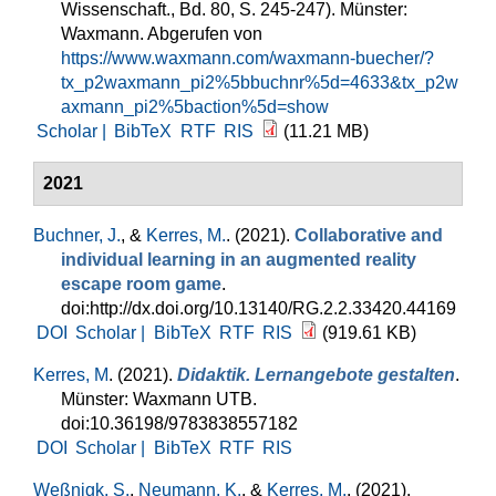
Wissenschaft., Bd. 80, S. 245-247). Münster:
Waxmann. Abgerufen von
https://www.waxmann.com/waxmann-buecher/?
tx_p2waxmann_pi2%5bbuchnr%5d=4633&tx_p2w
axmann_pi2%5baction%5d=show
Scholar |
BibTeX
RTF
RIS
(11.21 MB)
2021
Buchner, J.
, &
Kerres, M.
. (2021).
Collaborative and
individual learning in an augmented reality
escape room game
.
doi:http://dx.doi.org/10.13140/RG.2.2.33420.44169
DOI
Scholar |
BibTeX
RTF
RIS
(919.61 KB)
Kerres, M
. (2021).
Didaktik. Lernangebote gestalten
.
Münster: Waxmann UTB.
doi:10.36198/9783838557182
DOI
Scholar |
BibTeX
RTF
RIS
Weßnigk, S.
,
Neumann, K.
, &
Kerres, M.
. (2021).