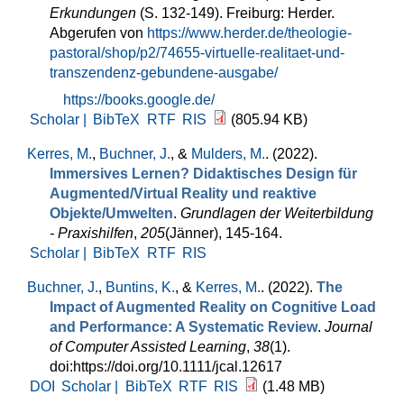
Erkundungen
(S. 132-149). Freiburg: Herder.
Abgerufen von
https://www.herder.de/theologie-
pastoral/shop/p2/74655-virtuelle-realitaet-und-
transzendenz-gebundene-ausgabe/
https://books.google.de/
Scholar |
BibTeX
RTF
RIS
(805.94 KB)
Kerres, M.
,
Buchner, J.
, &
Mulders, M.
. (2022).
Immersives Lernen? Didaktisches Design für
Augmented/Virtual Reality und reaktive
Objekte/Umwelten
.
Grundlagen der Weiterbildung
- Praxishilfen
,
205
(Jänner), 145-164.
Scholar |
BibTeX
RTF
RIS
Buchner, J.
,
Buntins, K.
, &
Kerres, M.
. (2022).
The
Impact of Augmented Reality on Cognitive Load
and Performance: A Systematic Review
.
Journal
of Computer Assisted Learning
,
38
(1).
doi:https://doi.org/10.1111/jcal.12617
DOI
Scholar |
BibTeX
RTF
RIS
(1.48 MB)