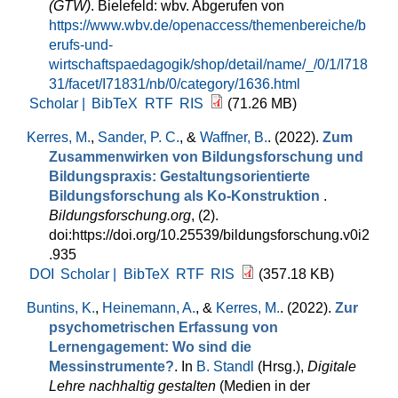
(GTW)
. Bielefeld: wbv. Abgerufen von
https://www.wbv.de/openaccess/themenbereiche/b
erufs-und-
wirtschaftspaedagogik/shop/detail/name/_/0/1/I718
31/facet/I71831/nb/0/category/1636.html
Scholar |
BibTeX
RTF
RIS
(71.26 MB)
Kerres, M.
,
Sander, P. C.
, &
Waffner, B.
. (2022).
Zum
Zusammenwirken von Bildungsforschung und
Bildungspraxis: Gestaltungsorientierte
Bildungsforschung als Ko-Konstruktion
.
Bildungsforschung.org
, (2).
doi:https://doi.org/10.25539/bildungsforschung.v0i2
.935
DOI
Scholar |
BibTeX
RTF
RIS
(357.18 KB)
Buntins, K.
,
Heinemann, A.
, &
Kerres, M.
. (2022).
Zur
psychometrischen Erfassung von
Lernengagement: Wo sind die
Messinstrumente?
. In
B. Standl
(Hrsg.)
,
Digitale
Lehre nachhaltig gestalten
(Medien in der