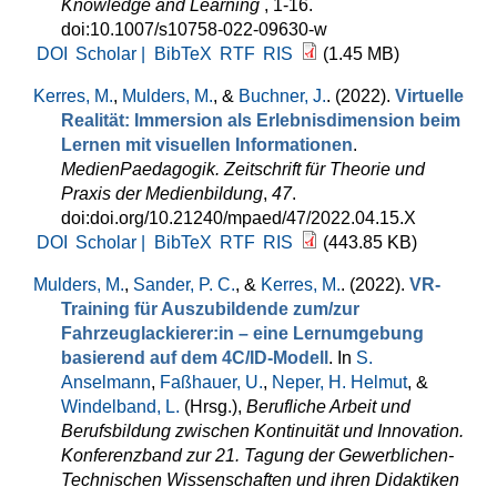
Knowledge and Learning
, 1-16.
doi:10.1007/s10758-022-09630-w
DOI
Scholar |
BibTeX
RTF
RIS
(1.45 MB)
Kerres, M.
,
Mulders, M.
, &
Buchner, J.
. (2022).
Virtuelle
Realität: Immersion als Erlebnisdimension beim
Lernen mit visuellen Informationen
.
MedienPaedagogik. Zeitschrift für Theorie und
Praxis der Medienbildung
,
47
.
doi:doi.org/10.21240/mpaed/47/2022.04.15.X
DOI
Scholar |
BibTeX
RTF
RIS
(443.85 KB)
Mulders, M.
,
Sander, P. C.
, &
Kerres, M.
. (2022).
VR-
Training für Auszubildende zum/zur
Fahrzeuglackierer:in – eine Lernumgebung
basierend auf dem 4C/ID-Modell
. In
S.
Anselmann
,
Faßhauer, U.
,
Neper, H. Helmut
, &
Windelband, L.
(Hrsg.)
,
Berufliche Arbeit und
Berufsbildung zwischen Kontinuität und Innovation.
Konferenzband zur 21. Tagung der Gewerblichen-
Technischen Wissenschaften und ihren Didaktiken