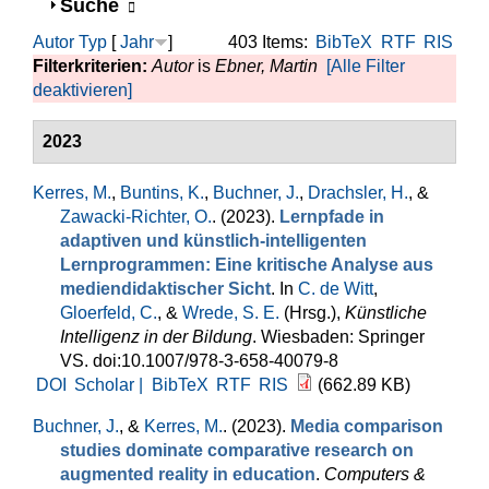
Anzeigen
Suche
Autor
Typ
[
Jahr
]
403 Items:
BibTeX
RTF
RIS
Filterkriterien:
Autor
is
Ebner, Martin
[Alle Filter
deaktivieren]
2023
Kerres, M.
,
Buntins, K.
,
Buchner, J.
,
Drachsler, H.
, &
Zawacki-Richter, O.
. (2023).
Lernpfade in
adaptiven und künstlich-intelligenten
Lernprogrammen: Eine kritische Analyse aus
mediendidaktischer Sicht
. In
C. de Witt
,
Gloerfeld, C.
, &
Wrede, S. E.
(Hrsg.)
,
Künstliche
Intelligenz in der Bildung
. Wiesbaden: Springer
VS. doi:10.1007/978-3-658-40079-8
DOI
Scholar |
BibTeX
RTF
RIS
(662.89 KB)
Buchner, J.
, &
Kerres, M.
. (2023).
Media comparison
studies dominate comparative research on
augmented reality in education
.
Computers &